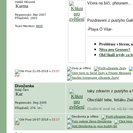
Vidlák Hlínomil
Včera na bíči, phounem...
Registrován: Mar 2007
Příspěvků: 1922
Pozdravení z pustýho Gal
Team Member:
MOD
-Playa O Vilar-
Problémy s fórem, n
Něco pro Grower?
Old Skull trýdy co b
21-05-2018 v
23:07
PM
Divoženka
Stálý Člen
taky zdravím z pustýho a 
Obvzlášť tebe, fešáku Ze
Registrován: Sep 2005
Příspěvků: 274
Chválím tě země má, tvůj žár i mr
16-07-2018 v
23:17
PM