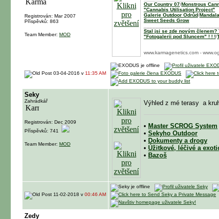
Our Country 07
/
Monstrous Cann
"Cannabis Utilisation Project"
Galerie Outdoor Odrůd
/
Mandala
Registrován: Mar 2007
Sweet Seeds Grow
Příspěvků: 863
_________________________
Stal jsi se zde novým členem? T
Team Member:
MOD
"Fotogalerii pod Sluncem" ! ! !
/
www.karmagenetics.com - www.og
03-04-2016 v
11:35 AM
Seky
Zahrádkář
Výhled z mé terasy
a kru
Registrován: Dec 2009
•
Master SCROG System
Příspěvků: 741
•
Sekyho Outdoor
•
Dokumenty a drogy
Team Member:
MOD
•
Úžitkové, léčivé a exoti
•
Bazoš
11-02-2018 v
00:46 AM
Zedy