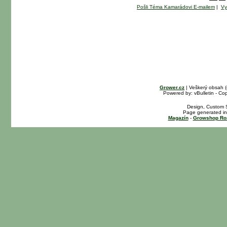
Pošli Téma Kamarádovi E-mailem
|
Vy
Grower.cz
| Veškerý obsah 
Powered by: vBulletin - Cop
Design, Custom S
Page generated in
Magazín
-
Growshop Ro