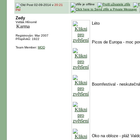
02-09-2014 v
20:21
PM
Zedy
Vidlák Hlínomil
Léto
Registrován: Mar 2007
Příspěvků: 1922
Picos de Europa - moc po
Team Member:
MOD
Boomfestival - neskutečn
Oko na obloze - pláž Vald