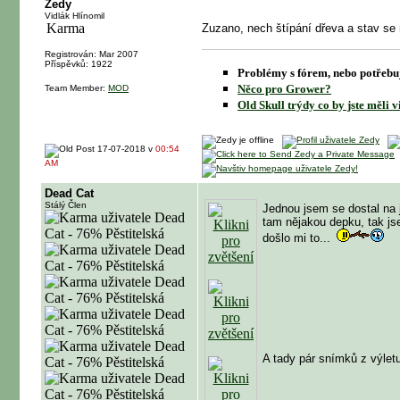
Zedy
Vidlák Hlínomil
Zuzano, nech štípání dřeva a stav se n
Registrován: Mar 2007
Příspěvků: 1922
Problémy s fórem, nebo potřebuj
Něco pro Grower?
Team Member:
MOD
Old Skull trýdy co by jste měli v
17-07-2018 v
00:54
AM
Dead Cat
Stálý Člen
Jednou jsem se dostal na 
tam nějakou depku, tak jse
došlo mi to...
A tady pár snímků z výlet