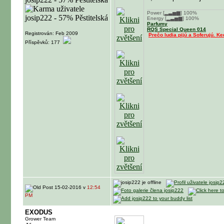
Power [▂▃▅▆] 100%
Energy [▂▃▅▆] 100%
Parfumy
RQS Special Queen 014
Registrován: Feb 2009
Prečo ludia pijú a Soferujú. Ke
Příspěvků: 177
15-02-2016 v
12:54
PM
EXODUS
Grower Team