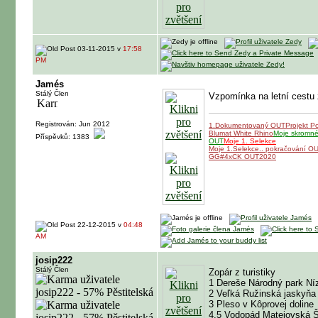
03-11-2015 v
17:58
PM
Jamés
Stálý Člen
Vzpomínka na letní cestu 
Registrován: Jun 2012
1.Dokumentovaný OUT
Projekt P
Blumat White Rhino
Moje skromné 
Příspěvků: 1383
OUT
Moje 1. Selekce
Moje 1.Selekce.. pokračování O
GG#4xCK OUT2020
22-12-2015 v
04:48
AM
josip222
Stálý Člen
Zopár z turistiky
1 Dereše Národný park Ní
2 Veľká Ružinská jaskyňa
3 Pleso v Kôprovej doline
4,5 Vodopád Matejovská Š