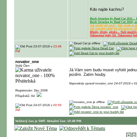
Kdo najde kachnu?
Bush Growing by Dead Cat 2011...
Bush Growing by Dead Cat 2020, au
Jak vznikl váš nick?
,
Kde všude se dá
Jak navrátit půdě její přirozenou vý
Blesky, třesky, plesky...
Naši mazlíčc
Nekonopné fotky III.
Nekonopné fotk
23-07-2018 v
23:48
PM
novator_one
Stálý Člen
Já Vám sem budu muset vyfotit jednu 
jezdím. Zatim houby.
Naposledy upravil novator_one 24-07-2018 v 0
Registrován: Dec 2008
Příspěvků: 64
24-07-2018 v
00:59
AM
Veškerý čas je GMT. Aktuální čas: 15:48 PM.
«
‹