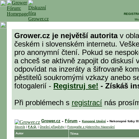
REGISTR
Mo
Grower.cz je největší autorita
v obla
českém i slovenském internetu. Veške
pro anonymní čtení. Pokud se nespok
a chceš se aktivně zapojit do diskusí 
odpovídat na inzeráty a šifrovaně komu
pěstitelů soukromými vzkazy anebo se
fotogalerií -
Registruj se!
- Získáš in
Při problémech s
registrací
nás prosí
Grower.cz
Fórum
»
»
Konopné Umění
»
Nekonopné fotky III
Slovník
|
F.A.Q.
|
Dnešní příspěvky
|
Fotografie z týdenního hlasování
Autor
Téma