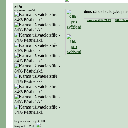
zfiře
sponzor paměti
dnes ráno.chcalo jako pra
....
mocný ZEN 2013
....
2009 Scr
Registrován: Sep 2003
Příspěvků: 251