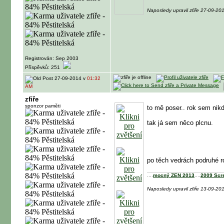
Naposledy upravil zfiře 27-09-2
Registrován: Sep 2003
Příspěvků: 251
27-09-2014 v
01:32
AM
zfiře
sponzor paměti
to mě poser.. rok sem ni
tak já sem něco plcnu.
po těch vedrách podruhé ro
....
mocný ZEN 2013
....
2009 Scr
Naposledy upravil zfiře 13-09-2