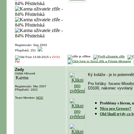
Registrován: Sep 2003
Příspěvků: 251
13-09-2015 v
23:01
PM
Zedy
Vidlák Hlínomil
Ký koláže - je to potemně
Pro foťáky: foceno Minolt
Registrován: Mar 2007
D3100, nakonec vyvolaný 
Příspěvků: 1922
Team Member:
MOD
Problémy s fórem, n
Něco pro Grower?
Old Skull trýdy co b