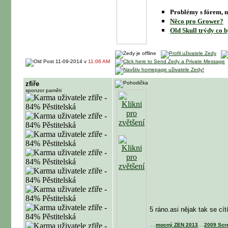
Problémy s fórem, n
Něco pro Grower?
Old Skull trýdy co b
11-09-2014 v
11:06 AM
zfiře
sponzor paměti
5 ráno.asi nějak tak se cí
....
mocný ZEN 2013
....
2009 Scr