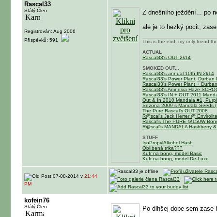
Rascal33
Stálý Člen
Z dnešního ježdění... po ně
ale je to hezký pocit, zase
Registrován: Aug 2006
Příspěvků: 591
This is the end, my only friend th
ACTUAL
Rascal33's OUT 2k14
SMOKED OUT...
Rascal33's annual 10th IN 2k14
Rascal33's Power Plant, Durban 
Rascal33's Power Plant + Durba
Rascal33's Amnesia Haze SCR
Rascal33's IN + OUT 2011 Mandal
Out & In 2010 Mandala #1, Purpl
Sezona 2009 s Mandala Seeds (M
The Pure Rascal's OUT 2008
R@scal's Jack Herrer @ Enviroli
Rascal's The PURE @150W Bons
R@scal's MANDALA Hashberry &
STUFF
IsoPropylAlkohol Hash
Oblíbená trika???
Kufr na bong, model Basic
Kufr na bong, model De-Luxe
07-08-2014 v
21:44
PM
kofein76
Stálý Člen
Po dlhšej dobe sem zase h