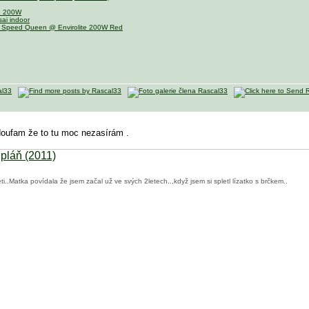
te 200W
ai indoor
 Speed Queen @ Envirolite 200W Red
doufam že to tu moc nezasírám
.
 pláň (2011)
..Matka povídala že jsem začal už ve svých 2letech..,když jsem si spletl lízatko s brčkem..