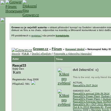
Grower.cz je největší autorita
v oblasti pěstování konopí na českém i slovenském int
diskusí ve fóru a na chatu, odpovídat na inzeráty a šifrovaně komunikovat s tisíci dalš
Při problémech s
registrací
nás prosím
kontaktujte
.
Grower.cz
Fórum
»
»
Konopné Umění
»
Nekonopné fotky III
Slovník
|
F.A.Q.
|
Dnešní příspěvky
|
Fotografie z týdenního hlasování
Autor
Téma
Rascal33
Stálý Člen
dvě železniční :c)
This is the end, my only friend th
Registrován: Aug 2006
ACTUAL
Příspěvků: 591
Rascal33's OUT 2k14
SMOKED OUT...
Rascal33's annual 10th IN 2k14
Rascal33's Power Plant, Durban 
Rascal33's Power Plant + Durba
Rascal33's Amnesia Haze SCR
Rascal33's IN + OUT 2011 Mandal
Out & In 2010 Mandala #1, Purpl
Sezona 2009 s Mandala Seeds (M