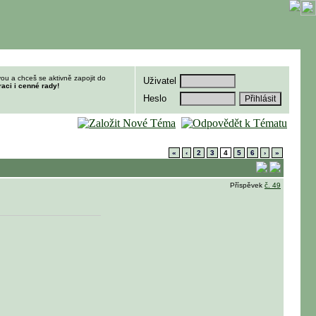
ou a chceš se aktivně zapojit do
Uživatel
raci i cenné rady!
Heslo
«
‹
2
3
4
5
6
›
»
Příspěvek
č. 49