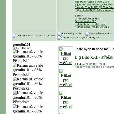
The Pure Rascal's OUT 2008
R@scal's Jack Herrer @ Enviroli
Rascal's The PURE @150W Bons
R@scal's MANDALA Hashberry &
STUFF
IsoPropylAlkohol Hash
Oblíbená trika???
Kufr na bong, model Basic
Kufr na bong, model De-Luxe
18-02-2011 v
11:37 AM
gremlin101
Golden Grower
Ještě bych tu něco měl
, 
Big Bud XXL - střešní
1.Indoor 200W CFL (2010)
Konopný kouř inhaluji od nepaměti