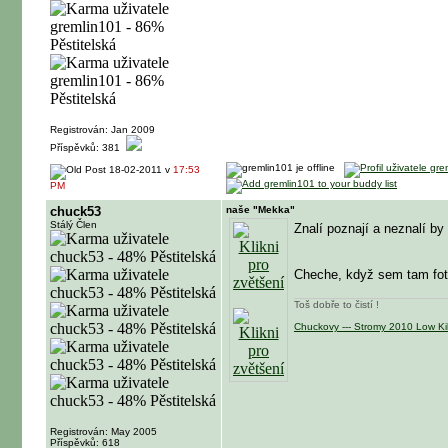
Registrován: Jan 2009
Příspěvků: 381
18-02-2011 v
17:53
PM
chuck53
naše "Mekka"
Stálý Člen
Znalí poznají a neznalí b
Cheche, když sem tam foti
Toš dobře to čistí !
Chuckovy --- Stromy 2010 Low Kill
Registrován: May 2005
Příspěvků: 618