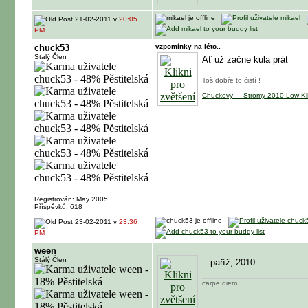
21-02-2011 v
20:05
PM
chuck53
vzpomínky na léto..
Stálý Člen
Ať už začne kula prát
Toš dobře to čistí !
Chuckovy --- Stromy 2010 Low Kill
Registrován: May 2005
Příspěvků: 618
23-02-2011 v
23:36
PM
ween
Stálý Člen
...paříž, 2010..
carpe diem