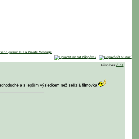
Příspěvek
č. 51
k jednoduché a s lepším výsledkem než seřízlá filmovka