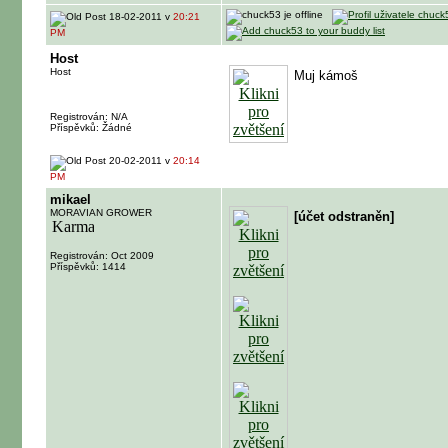
18-02-2011 v
20:21
PM
Host
Host
Muj kámoš
Registrován: N/A
Příspěvků: Žádné
20-02-2011 v
20:14
PM
mikael
MORAVIAN GROWER
[účet odstraněn]
Registrován: Oct 2009
Příspěvků: 1414