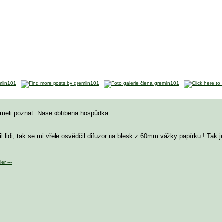
y měli poznat. Naše oblíbená hospůdka
l lidi, tak se mi vřele osvědčil difuzor na blesk z 60mm vážky papírku ! Ta
er ---