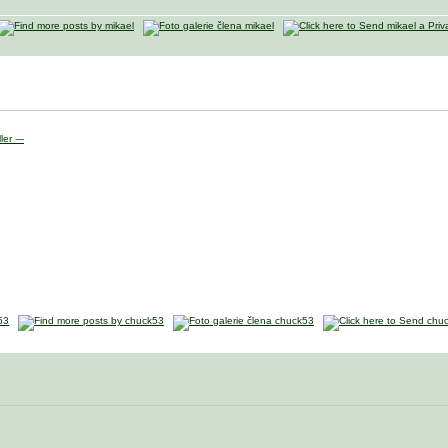
er ---