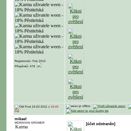
Registrován: Feb 2010
Příspěvků: 478
24-02-2011 v
19:40
PM
mikael
MORAVIAN GROWER
[účet odstraněn]