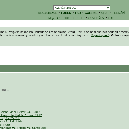
·
·
·
·
·
REGISTRACE
FÓRUM
FAQ
GALERIE
CHAT
HLEDÁNÍ
·
·
·
Moje G
ENCYKLOPEDIE
SUVENÝRY
EXIT
ernetu. Veškeré sekce jsou přístupné pro anonymní čtení. Pokud se nespokojíš s pouhou návštěv
ích pěstitelů soukromými vzkazy anebo se pochlubit svou fotogalerií -
Registruj se!
- Získáš inspi
.
e end...
Poison, Jack Herrer, OUT 2k13
n Poison by Dutch Passion 2k12
OG @ 220W CFL
a #1, Safari Mix
e, Pure
andala #1, Purlpe #1, Safari Mix)