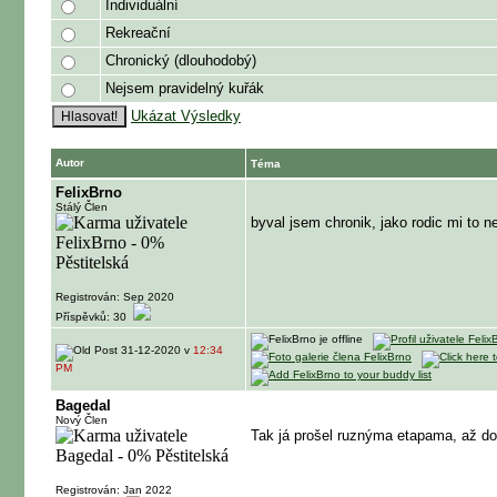
Individuální
Rekreační
Chronický (dlouhodobý)
Nejsem pravidelný kuřák
Ukázat Výsledky
Autor
Téma
FelixBrno
Stálý Člen
byval jsem chronik, jako rodic mi to n
Registrován: Sep 2020
Příspěvků: 30
31-12-2020 v
12:34
PM
Bagedal
Nový Člen
Tak já prošel ruznýma etapama, až do
Registrován: Jan 2022