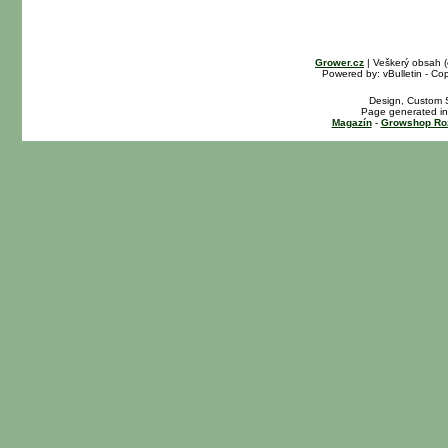
Grower.cz
| Veškerý obsah 
Powered by: vBulletin - Cop
Design, Custom S
Page generated in
Magazín
-
Growshop Ro