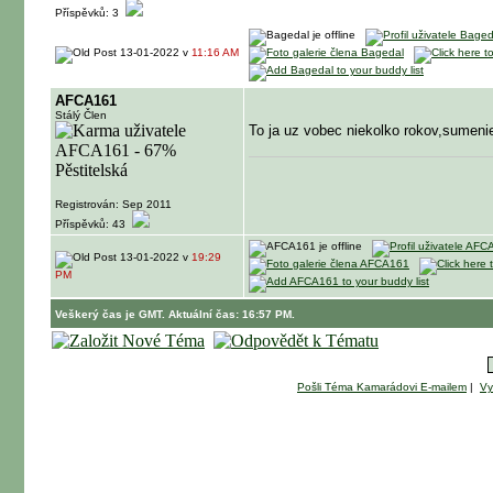
Příspěvků: 3
13-01-2022 v
11:16 AM
AFCA161
Stálý Člen
To ja uz vobec niekolko rokov,sumeni
Registrován: Sep 2011
Příspěvků: 43
13-01-2022 v
19:29
PM
Veškerý čas je GMT. Aktuální čas: 16:57 PM.
Pošli Téma Kamarádovi E-mailem
|
Vy