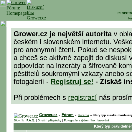
REGISTR
Mo
Grower.cz je největší autorita
v obla
českém i slovenském internetu. Veške
pro anonymní čtení. Pokud se nespok
a chceš se aktivně zapojit do diskusí 
odpovídat na inzeráty a šifrovaně komu
pěstitelů soukromými vzkazy anebo se
fotogalerií -
Registruj se!
- Získáš in
Při problémech s
registrací
nás prosí
Grower.cz
Fórum
»
»
Kuřárna
»
Který typ kuřáka marihuany
Slovník
|
F.A.Q.
|
Dnešní příspěvky
|
Fotografie z týdenního hlasování
Který typ pravidelné