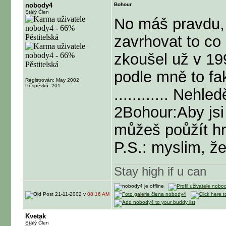
nobody4
Bohour
Stálý Člen
No máš pravdu, 
zavrhovat to co
zkoušel už v 19
podle mně to fak
Registrován: May 2002
Příspěvků: 201
............ Nehl
2Bohour:Aby jsi
můžeš poůžít hrn
P.S.: myslim, že
Stay high if u can
21-11-2002 v
08:16 AM
Kvetak
Stálý Člen