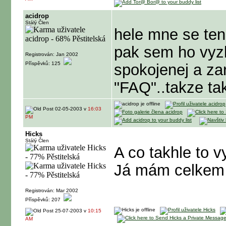
acidrop
Stálý Člen
hele mne se te
pak sem ho vyz
Registrován: Jan 2002
Příspěvků: 125
spokojenej a za
"FAQ"..takze ta
02-05-2003 v
16:03
PM
Hicks
Stálý Člen
A co takhle to 
Já mám celkem 
Registrován: Mar 2002
Příspěvků: 207
25-07-2003 v
10:15
AM