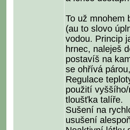
To už mnohem be
(au to slovo úpl
vodou. Princip 
hrnec, naleješ d
postavíš na kam
se ohřívá párou,
Regulace teplot
použití vyššího/
tloušťka talíře.
Sušení na rychl
usušení alespoň