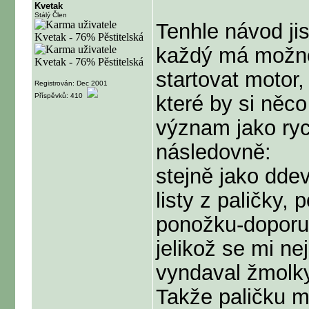
Kvetak
Stálý Člen
Tenhle návod ji
každý má možnos
startovat motor,
Registrován: Dec 2001
Příspěvků: 410
které by si něco
význam jako ryc
následovně:
stejně jako ddev
listy z paličky
ponožku-doporuč
jelikož se mi n
vyndaval žmolky
Takže paličku m