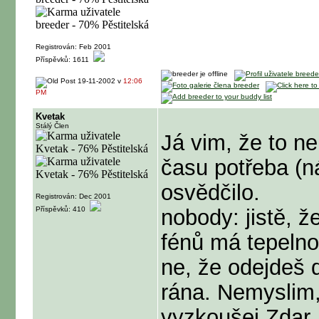
Registrován: Feb 2001
Příspěvků: 1611
19-11-2002 v
12:06
PM
Kvetak
Stálý Člen
Já vim, že to nen
času potřeba (ná
osvědčilo.
Registrován: Dec 2001
Příspěvků: 410
nobody: jistě, ž
fénů má tepelnou
ne, že odejdeš 
rána. Nemyslim, 
vyzkoušej.Zdar.