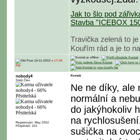
Jak to šlo pod záři
Stavba "ICEBOX 15
Travička zelená to je
Kouřím rád a je to 
19-11-2002 v
17:06
PM
nobody4
Kvetak
Stálý Člen
Ne ne díky, ale 
normální a nebu
do jakýhokoliv h
na rychlosušení
Registrován: May 2002
Příspěvků: 201
sušička na ovoc