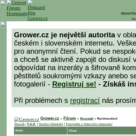
REGISTR
Mo
Grower.cz je největší autorita
v obla
českém i slovenském internetu. Veške
pro anonymní čtení. Pokud se nespok
a chceš se aktivně zapojit do diskusí 
odpovídat na inzeráty a šifrovaně komu
pěstitelů soukromými vzkazy anebo se
fotogalerií -
Registruj se!
- Získáš in
Při problémech s
registrací
nás prosí
Grower.cz
Fórum
»
»
Receptář
»
Rychlosušení
Slovník
|
F.A.Q.
|
Dnešní příspěvky
|
Fotografie z týdenního hlasování
Autor
Téma