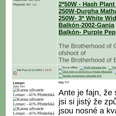
2*50W - Hash Plant
Příspěvků: 647
250W-Durgha Math
250W- 3* White Wi
Balkón-2002-Ganja
Balkón- Purple Pep
The Brotherhood of G
ofshoot of
The Brotherhood of 
23-11-2002 v
18:25
PM
Lemarc
FAQ ???
Stálý Člen
Ante je fajn, že
jsi si jistý že z
jsou nosné a kva