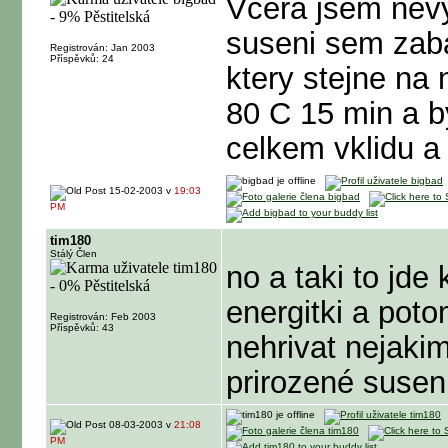
Vcera jsem nevy
suseni sem zaba
Registrován: Jan 2003
Příspěvků: 24
ktery stejne na
80 C 15 min a by
celkem vklidu a
15-02-2003 v
19:03
PM
tim180
Stálý Člen
no a taki to jde
energitki a pot
Registrován: Feb 2003
Příspěvků: 43
nehrivat nejaki
prirozené susen
08-03-2003 v
21:08
PM