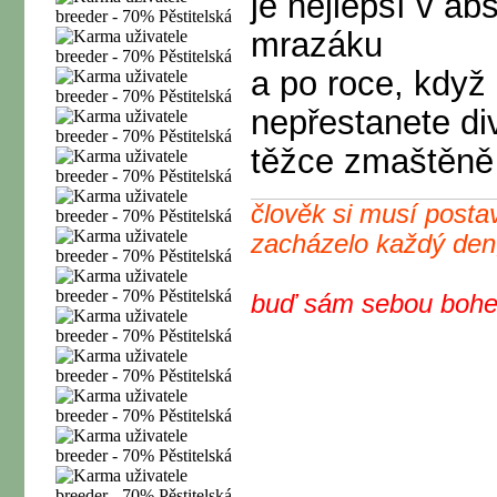
je nejlepší v ab
mrazáku
a po roce, když 
nepřestanete div
těžce zmaštěně
člověk si musí posta
zacházelo každý den
buď sám sebou bohem 