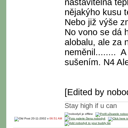
nastavitelná tep
nějakýho kusu te
Nebo již výše zm
No vono se dá hu
alobalu, ale za 
neměnil........
A 
sušením. N4 Ale
[Edited by nobo
Stay high if u can
20-11-2002 v
06:51 AM