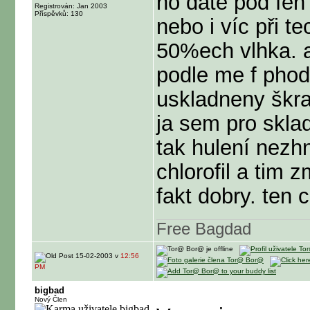
ho dáte pod fén 
Registrován: Jan 2003
Příspěvků: 130
nebo i víc při t
50%ech vlhka. a
podle me f phode
uskladneny škra
ja sem pro skla
tak hulení nezhn
chlorofil a tim 
fakt dobry. ten 
Free Bagdad
15-02-2003 v
12:56
PM
bigbad
Nový Člen