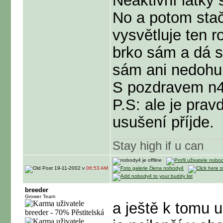
Neaktivní látky 
No a potom stač
vysvětluje ten ro
brko sám a dá s
sám ani nedohul
S pozdravem n
P.S: ale je prav
usušení příjde.
Stay high if u can
19-11-2002 v
06:53 AM
breeder
Grower Team
a ještě k tomu u