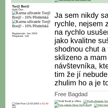
Tor@ Bor@
Stálý Člen
Ja sem nikdy sam
rychle, nejsem 
na rychlo usuše
Registrován: Jan 2003
Příspěvků: 130
jako kvalitne s
shodnou chut a vú
sklizeno a mam
návštevníka, kt
tim že jí nebude
zhulim ho a je to
Free Bagdad
12-03-2003 v
02:40
AM