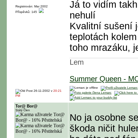
Já to vidím tak
Registrován: Mar 2002
nehulí
Příspěvků: 145
Kvalitní sušení 
teplotách kolem
toho mrazáku, j
Lem
Summer Queen - M
26-11-2002 v
20:21
PM
Tor@ Bor@
Stálý Člen
No ja osobne se
škoda ničit hule