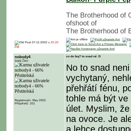
The Brotherhood of G
ofshoot of
The Brotherhood of 
07-11-2002 v
20:20
PM
nobody4
co do faq? to snad né :D
Stálý Člen
No to snad neni 
vychytaný, nehl
přehřátí fénu, p
tohle má být ve 
Registrován: May 2002
Příspěvků: 201
úlet. Myslim, ž
na ovoce. Je ale
a lehce dostupn