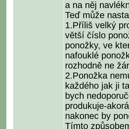
a na něj navlék
Teď může nastat
1.Příliš velký 
větší číslo pono
ponožky, ve kte
nafouklé ponožk
rozhodně ne žár
2.Ponožka nemus
každého jak ji t
bych nedoporučo
produkuje-akorá
nakonec by pono
Tímto způsobem