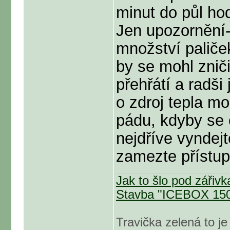
minut do půl ho
Jen upozornění
množství paliček
by se mohl zniči
přehřátí a radši 
o zdroj tepla mo
pádu, kdyby se
nejdříve vyndej
zamezte přístup
Jak to šlo pod záři
Stavba "ICEBOX 15
Travička zelená to je