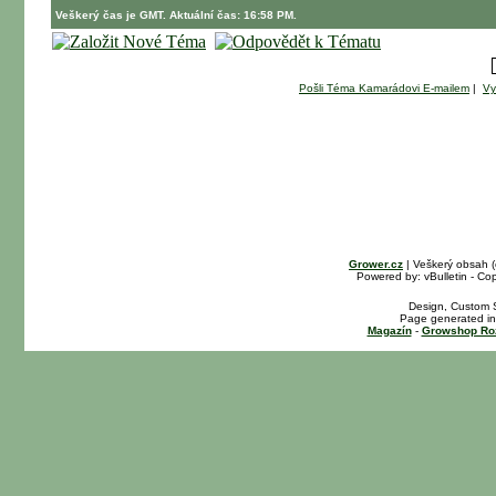
Veškerý čas je GMT. Aktuální čas: 16:58 PM.
Pošli Téma Kamarádovi E-mailem
|
Vy
Grower.cz
| Veškerý obsah 
Powered by: vBulletin - Cop
Design, Custom S
Page generated in
Magazín
-
Growshop Ro