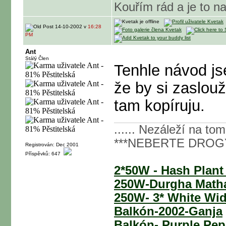
Kouřím rád a je to 
14-10-2002 v
16:28
PM
Ant
Stálý Člen
Tenhle návod j
že by si zaslou
tam kopíruju.
...... Nezáleží na tom 
***NEBERTE DROGY
Registrován: Dec 2001
Příspěvků: 647
2*50W - Hash Plant
250W-Durgha Math
250W- 3* White Wi
Balkón-2002-Ganja
Balkón- Purple Pep