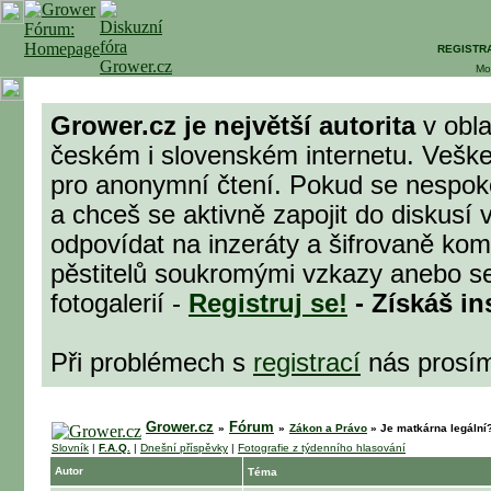
REGISTR
Mo
Grower.cz je největší autorita
v obla
českém i slovenském internetu. Veške
pro anonymní čtení. Pokud se nespok
a chceš se aktivně zapojit do diskusí 
odpovídat na inzeráty a šifrovaně komu
pěstitelů soukromými vzkazy anebo se
fotogalerií -
Registruj se!
- Získáš in
Při problémech s
registrací
nás prosí
Grower.cz
Fórum
»
»
Zákon a Právo
»
Je matkárna legální
Slovník
|
F.A.Q.
|
Dnešní příspěvky
|
Fotografie z týdenního hlasování
Autor
Téma