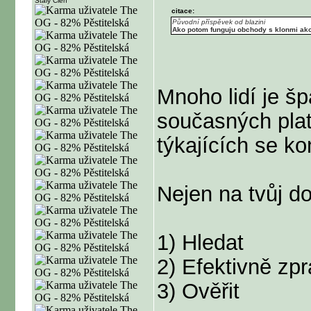
Stálý Člen
citace:
Původní příspěvek od blazini
Ako potom funguju obchody s klonmi ako 
Mnoho lidí je š
současných pla
týkajících se k
Nejen na tvůj d
1) Hledat
2) Efektivně zp
3) Ověřit