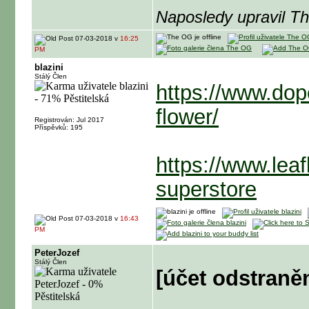
Naposledy upravil T
07-03-2018 v
16:25
PM
blazini
Stálý Člen
https://www.dop
flower/
Registrován: Jul 2017
Příspěvků: 195
https://www.leaf
superstore
07-03-2018 v
16:43
PM
PeterJozef
Stálý Člen
[účet odstraně