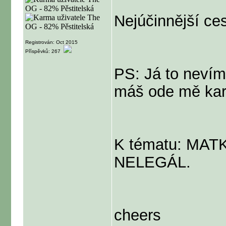
Nejúčinnější ces
Registrován: Oct 2015
Příspěvků: 267
PS: Já to nevím
máš ode mě ka
K tématu: MAT
NELEGÁL.
cheers