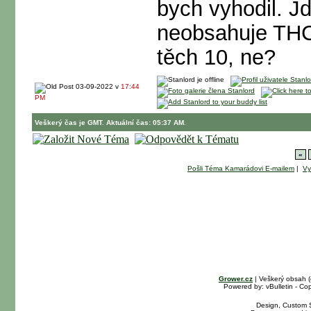
bych vyhodil. J
neobsahuje THC,
těch 10, ne?
03-09-2022 v
17:44
PM
Veškerý čas je GMT. Aktuální čas: 05:37 AM.
«
Pošli Téma Kamarádovi E-mailem
|
Vy
Grower.cz
| Veškerý obsah 
Powered by: vBulletin - Cop
Design, Custom S