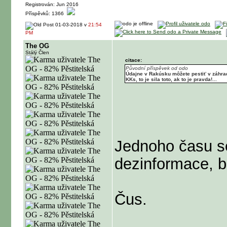
Registrován: Jun 2016
Příspěvků: 1366
01-03-2018 v
21:54
PM
The OG
Stálý Člen
citace:
Původní příspěvek od odo
Údajne v Rakúsku môžete pestiť v záhrade
KKs, to je sila toto, ak to je pravda!...
Jednoho času se
dezinformace, b
Čus.