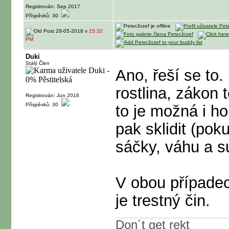
Registrován: Sep 2017
Příspěvků: 30
28-05-2018 v
15:32
PM
Duki
Stálý Člen
Ano, řeší se to.
rostlina, zákon 
Registrován: Jun 2016
Příspěvků: 30
to je možná i ho
pak sklidit (po
sáčky, váhu a s
V obou případec
je trestný čin.
Don´t get rekt