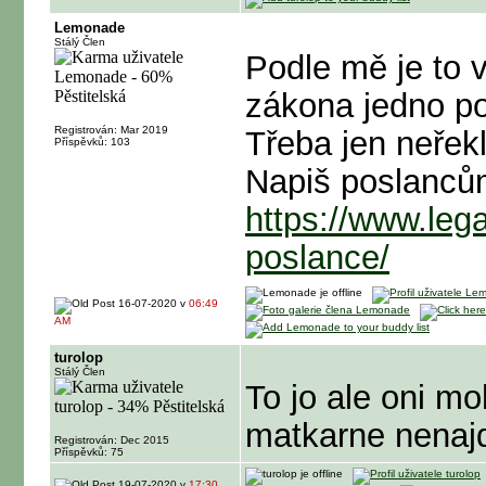
Lemonade
Stálý Člen
Podle mě je to v
zákona jedno po
Registrován: Mar 2019
Třeba jen neřekl 
Příspěvků: 103
Napiš poslanců
https://www.lega
poslance/
16-07-2020 v
06:49
AM
turolop
Stálý Člen
To jo ale oni mo
matkarne nena
Registrován: Dec 2015
Příspěvků: 75
19-07-2020 v
17:30