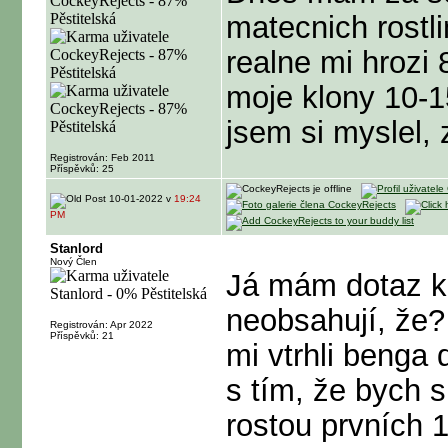
matecnich rostli
realne mi hrozi 8
moje klony 10-
jsem si myslel, 
Registrován: Feb 2011
Příspěvků: 25
10-01-2022 v
19:24
PM
Stanlord
Nový Člen
Já mám dotaz k
neobsahují, že? 
Registrován: Apr 2022
Příspěvků: 21
mi vtrhli benga
s tím, že bych s
rostou prvních 1