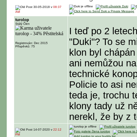
30-05-2018 v
08:37
AM
turolop
Stálý Člen
I teď po 2 letec
"Duki"? To se m
Registrován: Dec 2015
Příspěvků: 75
klon byl chápán 
ani nemůžou nam
technické konopi
Policie to asi 
teda je, trochu
klony tady už ně
nerekl, že by z 
14-07-2020 v
22:12
PM