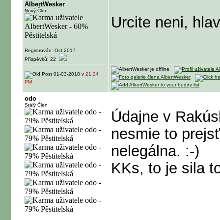
AlbertWesker
Nový Člen
Urcite neni, hla
Registrován: Oct 2017
Příspěvků: 22
01-03-2018 v
21:24
PM
odo
Stálý Člen
Údajne v Rakúsk
nesmie to prejsť
nelegálna. :-)
KKs, to je sila t