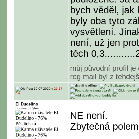
bych věděl, jak
byly oba tyto z
vysvětlení. Jina
není, už jen pro
těch 0,3...........
můj původní profil j
reg mail byl z tehdejš
19-07-2020 v
21:17
PM
El Dudelíno
Sportovní Rybář
NE není.
Zbytečná polem