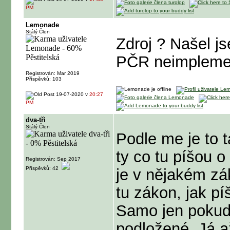
PM
Lemonade
Stálý Člen
Zdroj ? Našel j
PČR neimplement
Registrován: Mar 2019
Příspěvků: 103
19-07-2020 v
20:27
PM
dva-tři
Stálý Člen
Podle me je to t
ty co tu píšou o
Registrován: Sep 2017
Příspěvků: 42
je v nějakém zá
tu zákon, jak pí
Samo jen pokud
podložené. Já a