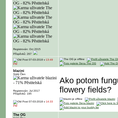
Registrován: Oct 2015
Příspěvků: 267
07-03-2018 v
13:49
PM
blazini
Stálý Člen
Ako potom fung
flowery fields?
Registrován: Jul 2017
Příspěvků: 195
07-03-2018 v
14:33
PM
The OG