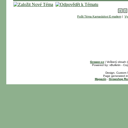
«
‹
Pošli Téma Kamarádovi E-mailem
|
Vy
Grower.cz
| Veškerý obsah 
Powered by: vBulletin - Cop
Design, Custom S
Page generated in
Magazín
-
Growshop Ro