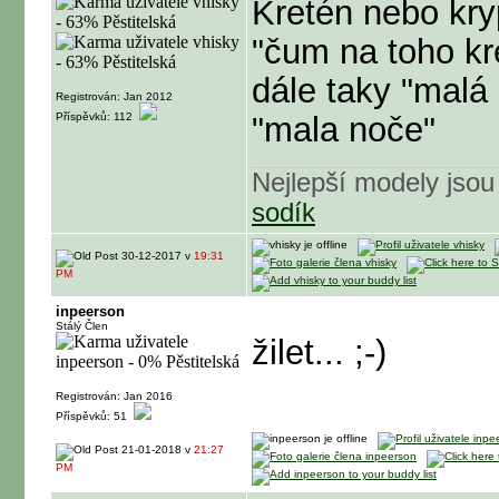
Kretén nebo kryp
"čum na toho k
dále taky "malá 
Registrován: Jan 2012
Příspěvků: 112
"mala noče"
Nejlepší modely jsou 
sodík
30-12-2017 v
19:31
PM
inpeerson
Stálý Člen
žilet... ;-)
Registrován: Jan 2016
Příspěvků: 51
21-01-2018 v
21:27
PM