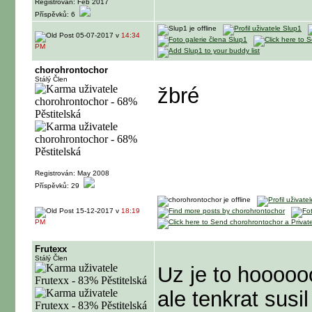
Registrován: Feb 2017
Příspěvků: 6
05-07-2017 v
14:34
PM
chorohrontochor
Stálý Člen
žbré
Registrován: May 2008
Příspěvků: 29
15-12-2017 v
18:19
PM
Frutexx
Stálý Člen
Uz je to hoooooo
ale tenkrat sus