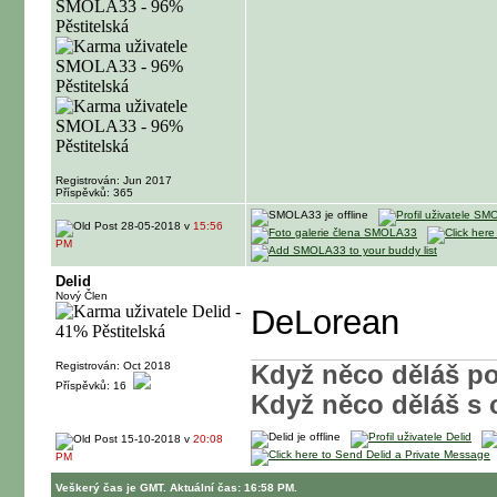
Registrován: Jun 2017
Příspěvků: 365
28-05-2018 v
15:56
PM
Delid
Nový Člen
DeLorean
Registrován: Oct 2018
Když něco děláš p
Příspěvků: 16
Když něco děláš s 
15-10-2018 v
20:08
PM
Veškerý čas je GMT. Aktuální čas: 16:58 PM.