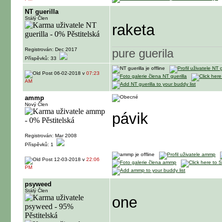
NT guerilla
Stálý Člen
raketa
Registrován: Dec 2017
pure guerila
Příspěvků: 33
06-02-2018 v
07:23
AM
ammp
Nový Člen
pávik
Registrován: Mar 2008
Příspěvků: 1
12-03-2018 v
22:06
PM
psyweed
Stálý Člen
one