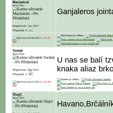
Machaloid
Nový Člen
Ganjaleros joint
Registrován: Jun 2017
Příspěvků: 6
29-06-2017 v
12:15
PM
Switek
Nový Člen
U nas se balí t
knaka aliaz brk
Registrován: Mar 2017
Příspěvků: 2
04-07-2017 v
22:45
PM
Slup1
Nový Člen
Havano,Brčální