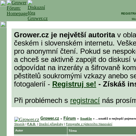
REGISTR
Mo
Grower.cz je největší autorita
v obla
českém i slovenském internetu. Veške
pro anonymní čtení. Pokud se nespok
a chceš se aktivně zapojit do diskusí 
odpovídat na inzeráty a šifrovaně komu
pěstitelů soukromými vzkazy anebo se
fotogalerií -
Registruj se!
- Získáš in
Při problémech s
registrací
nás prosí
Grower.cz
Fórum
»
»
Soutěže
»
...soutěž o nejlepší pojmen
Slovník
|
F.A.Q.
|
Dnešní příspěvky
|
Fotografie z týdenního hlasování
Autor
Téma