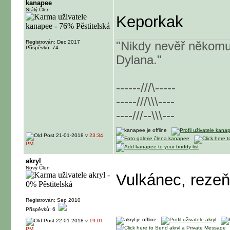
kanapee
Stálý Člen
Keporkak
Registrován: Dec 2017
"Nikdy nevěř někomu
Příspěvků: 74
Dylana."
------///\-----
-----///\\\----
----///--\\\---
21-01-2018 v
23:34
PM
akryl
Nový Člen
Vulkánec, rezeň,
Registrován: Sep 2010
Příspěvků: 6
22-01-2018 v
19:01
PM