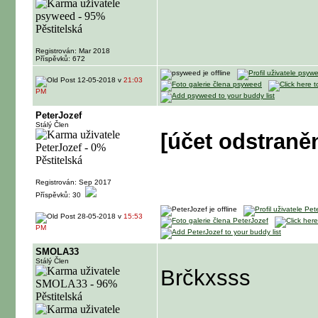
Registrován: Mar 2018
Příspěvků: 672
12-05-2018 v
21:03
PM
PeterJozef
Stálý Člen
[účet odstraně
Registrován: Sep 2017
Příspěvků: 30
28-05-2018 v
15:53
PM
SMOLA33
Stálý Člen
Brčkxsss