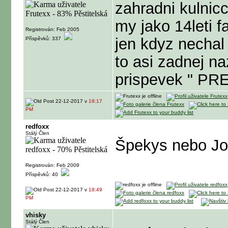
zahradni kulnicc
my jako 14leti f
Registrován: Feb 2005
jen kdyz nechal
Příspěvků: 337
to asi zadnej n
prispevek " PRE
22-12-2017 v
18:17
PM
redfoxx
Stálý Člen
Špekys nebo Jo
Registrován: Feb 2009
Příspěvků: 40
22-12-2017 v
18:49
PM
vhisky
Stálý Člen