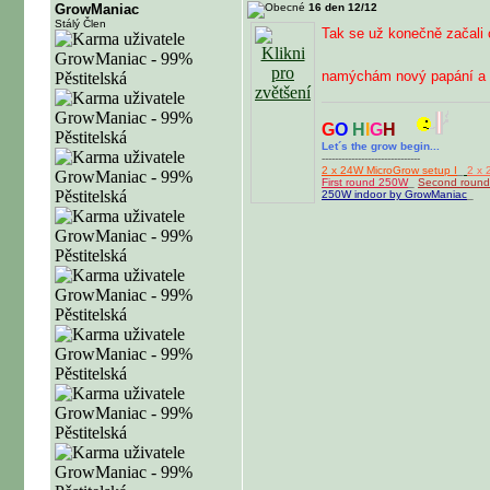
GrowManiac
16 den 12/12
Stálý Člen
Tak se už konečně začali 
namýchám nový papání a 
G
O
H
I
G
H
Let´s the grow begin...
------------------------------
2 x 24W MicroGrow setup I
_
2 x 
First round 250W
_
Second roun
250W indoor by GrowManiac
_