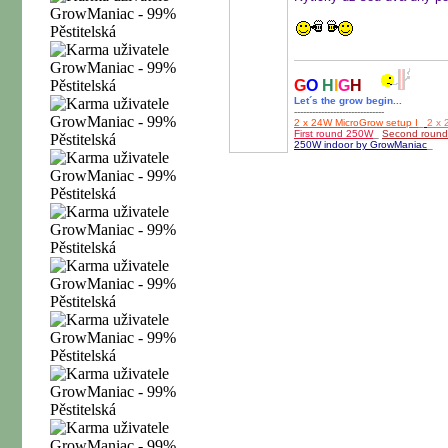
G
O
H
I
G
H
Let´s the grow begin...
------------------------------
2 x 24W MicroGrow setup I
_
2 x 
First round 250W
_
Second roun
250W indoor by GrowManiac
_