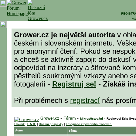
REGISTR
Mo
Grower.cz je největší autorita
v obla
českém i slovenském internetu. Veške
pro anonymní čtení. Pokud se nespok
a chceš se aktivně zapojit do diskusí 
odpovídat na inzeráty a šifrovaně komu
pěstitelů soukromými vzkazy anebo se
fotogalerií -
Registruj se!
- Získáš in
Při problémech s
registrací
nás prosí
Grower.cz
Fórum
»
»
Mikropěstování
»
Rockwool Drip Sys
Slovník
|
F.A.Q.
|
Dnešní příspěvky
|
Fotografie z týdenního hlasování
Autor
Téma