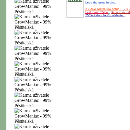
Let´s the grow begin...
------------------------------
2 x 24W MicroGrow setup I
_
2 x 
First round 250W
_
Second roun
250W indoor by GrowManiac
_