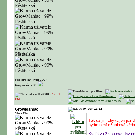
Registrován: Aug 2007
Příspěvků: 280
29-11-2009 v
14:51
PM
GrowManiac
54 den 12/12
Stálý Člen
Tak už jim zbývá jen pár d
hydro není až taková věda
Kytičky už sou dva dny pou