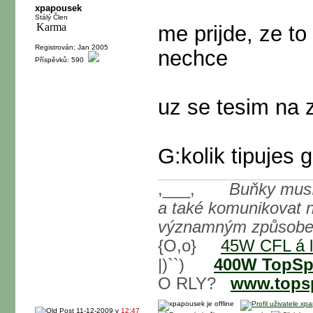
xpapousek
Stálý Člen
me prijde, ze t
Registrován: Jan 2005
nechce
Příspěvků: 590
uz se tesim na 
G:kolik tipujes 
,___,
Buňky musí 
a také komunikovat n
významným způsobem 
{O,o}
45W CFL á l
|)``)
400W TopSpi
O RLY?
www.topsp
11-12-2009 v
12:47