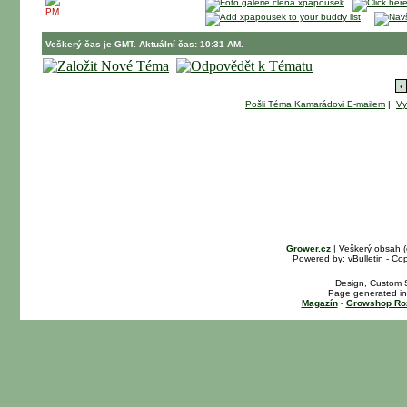
PM
Veškerý čas je GMT. Aktuální čas: 10:31 AM.
‹
Pošli Téma Kamarádovi E-mailem
|
Vy
Grower.cz
| Veškerý obsah 
Powered by: vBulletin - Cop
Design, Custom S
Page generated in
Magazín
-
Growshop Ro