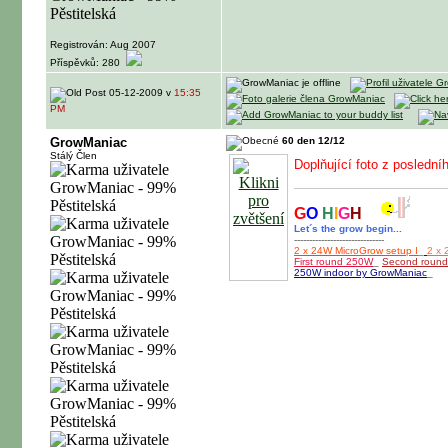
Registrován: Aug 2007
Příspěvků: 280
05-12-2009 v
15:35
PM
GrowManiac
60 den 12/12
Stálý Člen
Doplňující foto z poslední
G
O
H
I
G
H
Let´s the grow begin...
------------------------------
2 x 24W MicroGrow setup I
_
2 x 
First round 250W
_
Second roun
250W indoor by GrowManiac
_