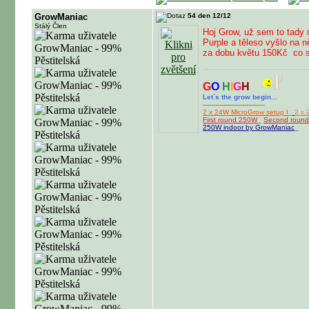
GrowManiac
54 den 12/12
Stálý Člen
Hoj Grow, už sem to tady 
Purple a těleso vyšlo na n
za dobu květu 150Kč
co s
G
O
H
I
G
H
Let´s the grow begin...
------------------------------
2 x 24W MicroGrow setup I
_
2 x 
First round 250W
_
Second roun
250W indoor by GrowManiac
_