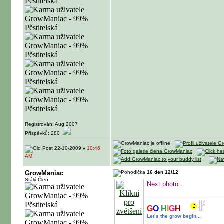
Registrován: Aug 2007
Příspěvků: 280
22-10-2009 v
10:46
AM
GrowManiac
16 den 12/12
Stálý Člen
Next photo...
G
O
H
I
G
H
Let´s the grow begin...
------------------------------