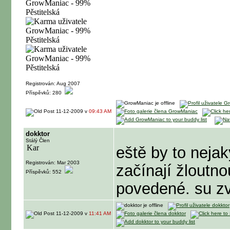
Registrován: Aug 2007
Příspěvků: 280
11-12-2009 v
09:43 AM
dokktor
Stálý Člen
eště by to nejak
Registrován: Mar 2003
začínají žloutnou
Příspěvků: 552
povedené. su z
11-12-2009 v
11:41 AM