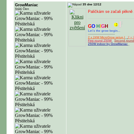
GrowManiac
35 dne 12/12
Stálý Člen
Paličkám se začali pěkně 
G
O
H
I
G
H
Let´s the grow begin...
------------------------------
2 x 24W MicroGrow setup I
_
2 x 
First round 250W
_
Second roun
250W indoor by GrowManiac
_