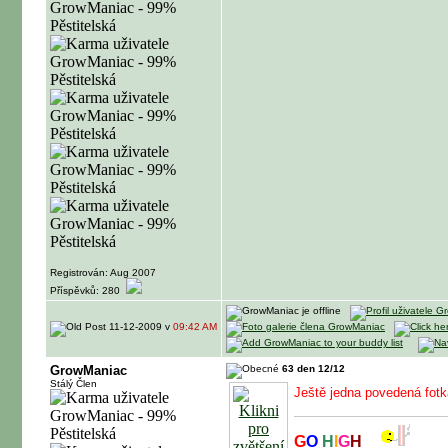
Registrován: Aug 2007
Příspěvků: 280
11-12-2009 v
09:42 AM
GrowManiac
63 den 12/12
Stálý Člen
Ještě jedna povedená fotk
G
O
H
I
G
H