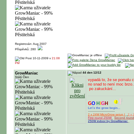
Registrován: Aug 2007
Příspěvků: 280
10-11-2009 v
21:08
PM
GrowManiac
44 den 12/12
Stálý Člen
vypadá to, že se pomalu c
no snad to není moc brzo.
po zakuckání...
G
O
H
I
G
H
Let´s the grow begin...
------------------------------
2 x 24W MicroGrow setup I
_
2 x 
First round 250W
_
Second roun
250W indoor by GrowManiac
_