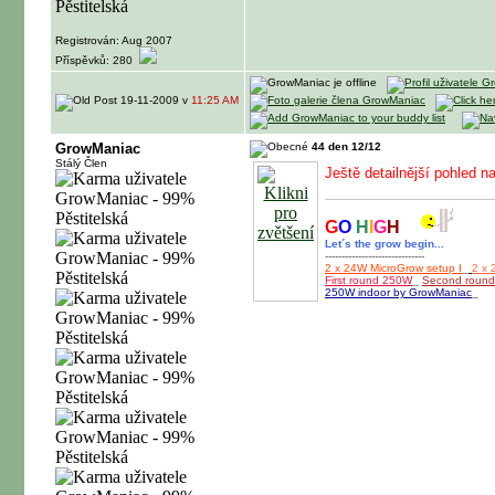
Registrován: Aug 2007
Příspěvků: 280
19-11-2009 v
11:25 AM
GrowManiac
44 den 12/12
Stálý Člen
Ještě detailnější pohled na
G
O
H
I
G
H
Let´s the grow begin...
------------------------------
2 x 24W MicroGrow setup I
_
2 x 
First round 250W
_
Second roun
250W indoor by GrowManiac
_