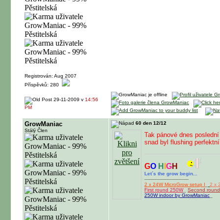
Registrován: Aug 2007
Příspěvků: 280
29-11-2009 v
14:56
PM
GrowManiac
60 den 12/12
Stálý Člen
Tak pánové dnes poslední 
snad byl flushing perfektní
G
O
H
I
G
H
Let´s the grow begin...
------------------------------
2 x 24W MicroGrow setup I
_
2 x 
First round 250W
_
Second roun
250W indoor by GrowManiac
_