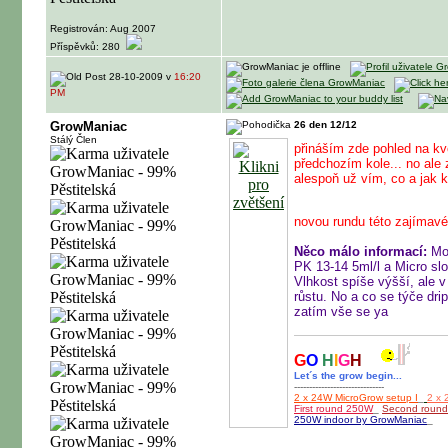
Registrován: Aug 2007
Příspěvků: 280
28-10-2009 v
16:20
PM
GrowManiac
26 den 12/12
Stálý Člen
přináším zde pohled na kv
předchozím kole... no ale 
alespoň už vím, co a jak
novou rundu této zajímavé
Něco málo informací:
Mom
PK 13-14 5ml/l a Micro sl
Vlhkost spíše výšší, ale 
růstu. No a co se týče dri
zatím vše se ya
G
O
H
I
G
H
Let´s the grow begin...
------------------------------
2 x 24W MicroGrow setup I
_
2 x 
First round 250W
_
Second roun
250W indoor by GrowManiac
_