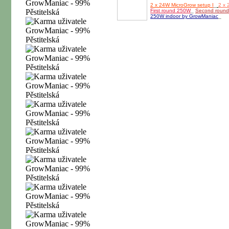
2 x 24W MicroGrow setup I
_
2 x 
First round 250W
_
Second roun
250W indoor by GrowManiac
_