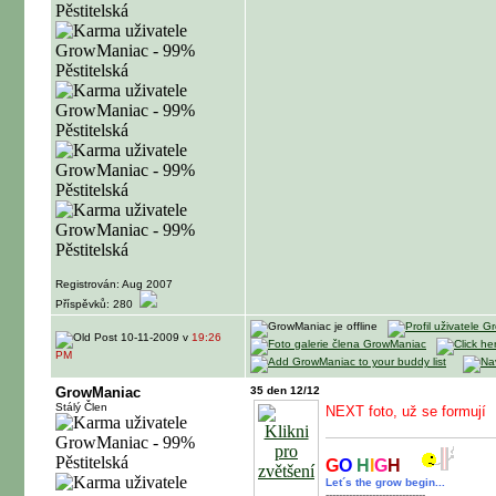
Registrován: Aug 2007
Příspěvků: 280
10-11-2009 v
19:26
PM
GrowManiac
35 den 12/12
Stálý Člen
NEXT foto, už se formují
G
O
H
I
G
H
Let´s the grow begin...
------------------------------