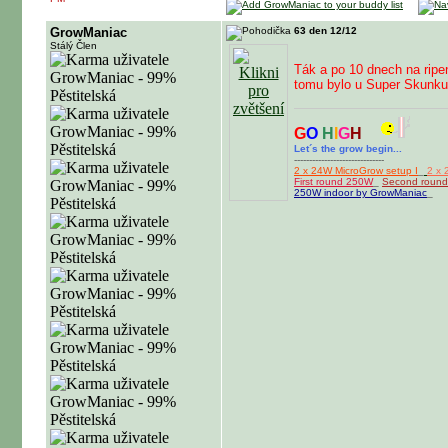
GrowManiac
63 den 12/12
Stálý Člen
Ták a po 10 dnech na ripe
tomu bylo u Super Skunku
G
O
H
I
G
H
Let´s the grow begin...
------------------------------
2 x 24W MicroGrow setup I
_
2 x 
First round 250W
_
Second roun
250W indoor by GrowManiac
_