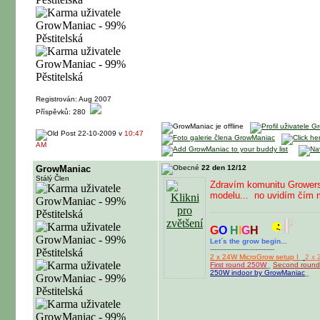
Registrován: Aug 2007
Příspěvků: 280
22-10-2009 v
10:47
AM
GrowManiac
22 den 12/12
Stálý Člen
Zdravím komunitu Growers, 
modelu...
no uvidím čím m
G
O
H
I
G
H
Let´s the grow begin...
------------------------------
2 x 24W MicroGrow setup I
_
2 x 
First round 250W
_
Second roun
250W indoor by GrowManiac
_