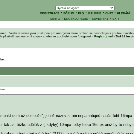
·
·
·
·
·
REGISTRACE
FÓRUM
FAQ
GALERIE
CHAT
HLEDÁNÍ
·
·
·
Moje G
ENCYKLOPEDIE
SUVENÝRY
EXIT
ernetu. Veškeré sekce jsou přístupné pro anonymní čtení. Pokud se nespokojíš s pouhou návštěv
ích pěstitelů soukromými vzkazy anebo se pochlubit svou fotogalerií -
Registruj se!
- Získáš inspi
ky...
obuz
kompakt co ti už dosloužil", jehož název si ani nepamatuješ naučil fotit 16mpx 
e, tak asi těžko uděláš z (i kdyby) 10mpx fotky fotku 16mpx aniž by to nebylo d
 foťákem který stojí ještě teď 70 000,- a ještě na tom určitě neměl nějákou 