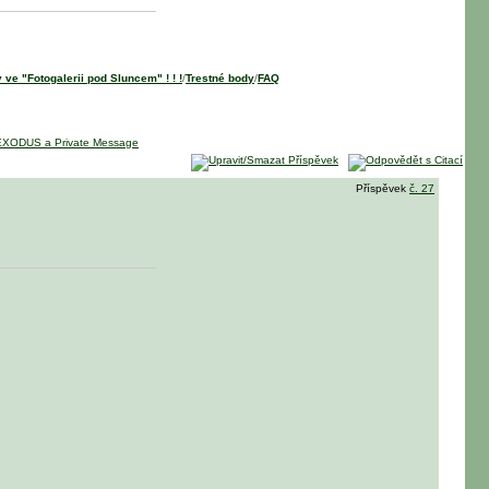
 ve "Fotogalerii pod Sluncem" ! ! !
/
Trestné body
/
FAQ
Příspěvek
č. 27