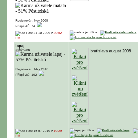
Registrován: Nov 2008
Příspěvků: 74
21-10-2009 v
20:02
PM
lapaj
Stálý Člen
bratislava august 2008
Registrován: May 2010
Příspěvků: 102
15-07-2010 v
19:29
PM