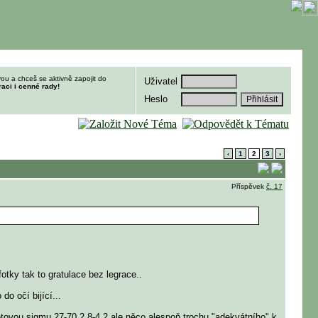
ou a chceš se aktivně zapojit do
Uživatel
raci i cenné rady!
Heslo
‹
1
2
3
›
Příspěvek
č. 17
fotky tak to gratulace bez legrace..
o očí bijící...
setovou sigmu 27-70 2,8-4,2 ale něco alespoň trochu "adekvátního" k