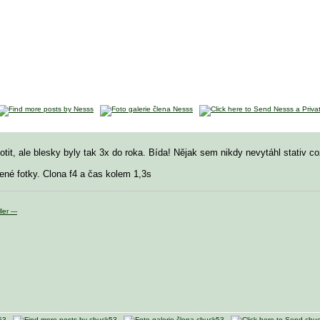
tit, ale blesky byly tak 3x do roka. Bída! Nějak sem nikdy nevytáhl stativ co
né fotky. Clona f4 a čas kolem 1,3s
er ---