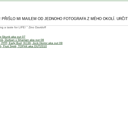
 PŘIŠLO MI MAILEM OD JEDNOHO FOTOGRAFA Z MÉHO OKOLÍ. URČITĚ
ing a taste for LIFE! " Zino Davidoff
w Skunk aka out 07
nk, Durban x Shaman aka out 08
, PPP, Early Bud, KC36, Jock Horror aka out 09
h, Fruit Spirit, TOP44 aka OUT2010