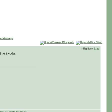
Příspěvek
č. 23
ž je škoda.