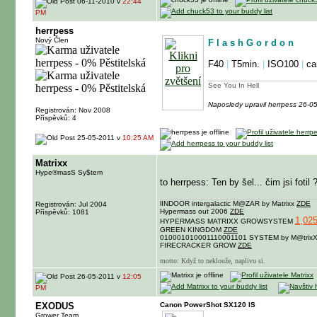
06-11-2010 v
22:44
PM
herrpess
Nový Člen
F l a s h G o r d o n
F40
|
T5min.
|
ISO100
|
ca
See You In Hell
Naposledy upravil herrpess 26-0
Registrován: Nov 2008
Příspěvků: 4
25-05-2011 v
10:25 AM
Matrixx
Hype®masS Sy$tem
to herrpess: Ten by šel... čim jsi fotil 
lINDOOR intergalactic M@ZAR by Matrixx
ZDE
Registrován: Jul 2004
Hypermass out 2006
ZDE
Příspěvků: 1081
1,025
HYPERMASS MATRIXX GROWSYSTEM
GREEN KINGDOM
ZDE
010001010001110001101 SYSTEM by M@trix
FIRECRACKER GROW
ZDE
motto: Když to neklouže, naplivu si.
26-05-2011 v
12:05
PM
EXODUS
Canon PowerShot SX120 IS
Grower Team