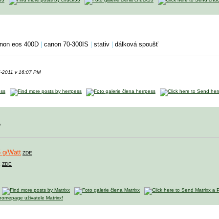
non eos 400D
|
canon 70-300IS
|
stativ
|
dálková spoušť
5-2011 v 16:07 PM
?
 g/Watt
ZDE
X
ZDE