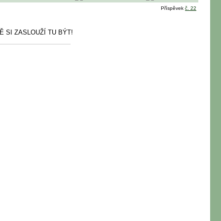
Příspěvek
č. 22
 SI ZASLOUŽÍ TU BÝT!