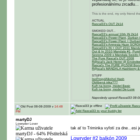
profesionálnímu zrcadlu...
This is the end, my only friend th
ACTUAL
Rascal33's OUT 2k14
SMOKED OUT...
Rascal33's annual 10th IN 2k14
Rascal33's Power Plant, Durban 
Rascal33's Power Plant + Durba
Rascal33's Amnesia Haze SCR
Rascal33's IN + OUT 2011 Mandal
Out & In 2010 Mandala #1, Purpl
Sezona 2009 s Mandala Seeds (M
The Pure Rascal's OUT 2008
R@scal's Jack Herrer @ Enviroli
Rascal's The PURE @150W Bons
R@scal's MANDALA Hashberry &
STUFF
IsoPropylAlkohol Hash
Oblíbená trika???
Kufr na bong, model Basic
Kufr na bong, model De-Luxe
Naposledy upravil Rascal33 08-
08-08-2009 v
14:48
PM
martyDJ
Lowryder Lover
tak ať to Triminka vyfotí za dne...esi j
Lowryder #2 balkón 2009