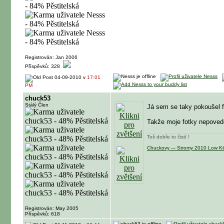
Registrován: Jan 2006
Příspěvků: 328
04-09-2010 v
17:01
PM
chuck53
Stálý Člen
Já sem se taky pokoušel fo
Takže moje fotky nepovede
Toš dobře to čistí !
Chuckovy --- Stromy 2010 Low Kill
Registrován: May 2005
Příspěvků: 618