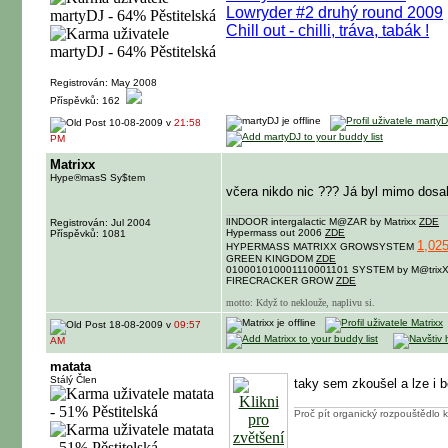
Lowryder #2 druhý round 2009
Chill out - chilli, tráva, tabák !
Registrován: May 2008
Příspěvků: 162
10-08-2009 v
21:58
PM
Matrixx
Hype®masS Sy$tem
včera nikdo nic ??? Já byl mimo dosah f
lINDOOR intergalactic M@ZAR by Matrixx
ZDE
Registrován: Jul 2004
Hypermass out 2006
ZDE
Příspěvků: 1081
1,025
HYPERMASS MATRIXX GROWSYSTEM
GREEN KINGDOM
ZDE
010001010001110001101 SYSTEM by M@trix
FIRECRACKER GROW
ZDE
motto: Když to neklouže, naplivu si.
18-08-2009 v
09:57
AM
matata
Stálý Člen
taky sem zkoušel a lze i 
Proč pít organický rozpouštědlo k