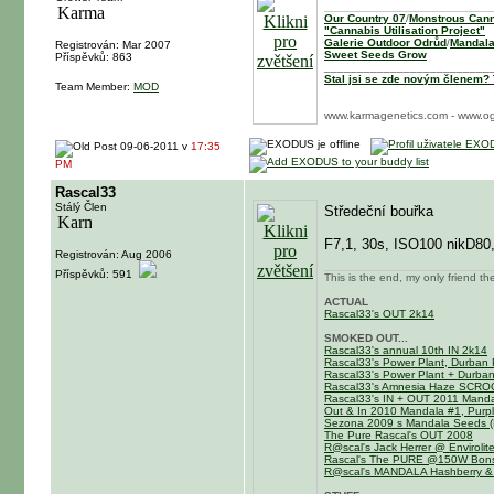
Our Country 07
/
Monstrous Cann
"Cannabis Utilisation Project"
Galerie Outdoor Odrůd
/
Mandala
Registrován: Mar 2007
Sweet Seeds Grow
Příspěvků: 863
_________________________
Stal jsi se zde novým členem? T
Team Member:
MOD
www.karmagenetics.com - www.og
09-06-2011 v
17:35
PM
Rascal33
Stálý Člen
Středeční bouřka
F7,1, 30s, ISO100 nikD80
Registrován: Aug 2006
Příspěvků: 591
This is the end, my only friend th
ACTUAL
Rascal33's OUT 2k14
SMOKED OUT...
Rascal33's annual 10th IN 2k14
Rascal33's Power Plant, Durban 
Rascal33's Power Plant + Durba
Rascal33's Amnesia Haze SCR
Rascal33's IN + OUT 2011 Mandal
Out & In 2010 Mandala #1, Purpl
Sezona 2009 s Mandala Seeds (M
The Pure Rascal's OUT 2008
R@scal's Jack Herrer @ Enviroli
Rascal's The PURE @150W Bons
R@scal's MANDALA Hashberry &