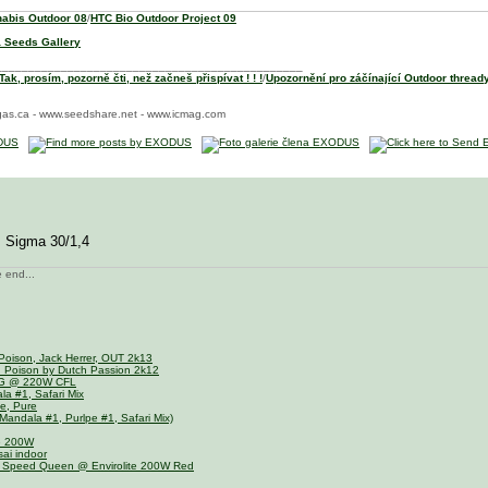
abis Outdoor 08
/
HTC Bio Outdoor Project 09
 Seeds Gallery
_______________________________________________
ak, prosím, pozorně čti, než začneš přispívat ! ! !
/
Upozornění pro záčínající Outdoor thready
as.ca - www.seedshare.net - www.icmag.com
, Sigma 30/1,4
e end...
Poison, Jack Herrer, OUT 2k13
n Poison by Dutch Passion 2k12
OG @ 220W CFL
a #1, Safari Mix
e, Pure
andala #1, Purlpe #1, Safari Mix)
te 200W
ai indoor
 Speed Queen @ Envirolite 200W Red