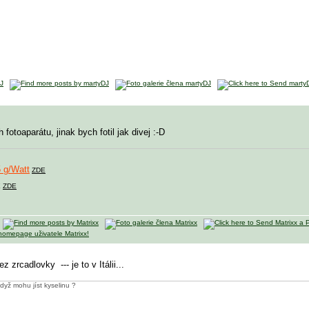
otoaparátu, jinak bych fotil jak divej :-D
 g/Watt
ZDE
X
ZDE
bez zrcadlovky
--- je to v Itálii...
dyž mohu jíst kyselinu ?