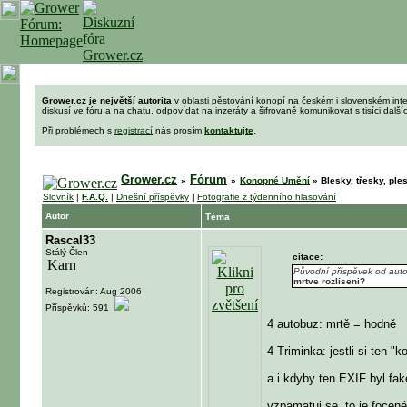
Grower.cz je největší autorita
v oblasti pěstování konopí na českém i slovenském int
diskusí ve fóru a na chatu, odpovídat na inzeráty a šifrovaně komunikovat s tisíci dalš
Při problémech s
registrací
nás prosím
kontaktujte
.
Grower.cz
Fórum
»
»
Konopné Umění
»
Blesky, třesky, ples
Slovník
|
F.A.Q.
|
Dnešní příspěvky
|
Fotografie z týdenního hlasování
Autor
Téma
Rascal33
Stálý Člen
citace:
Původní příspěvek od aut
mrtve rozliseni?
Registrován: Aug 2006
Příspěvků: 591
4 autobuz: mrtě = hodně
4 Triminka: jestli si ten "
a i kdyby ten EXIF byl fak
vzpamatuj se, to je focené