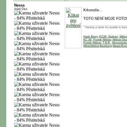
Nesss
Stálý Člen
Krkonoše...
TOTO NENÍ MOJE FOTO!
" Having a taste for quality is hav
Hash Berry, KC36, Durban, Wido
KC 36, Purple Widow, Widow Sku
Purple Widow, T.N.R., Monasteria
WhiteWidow,Blueberry,MasterKus