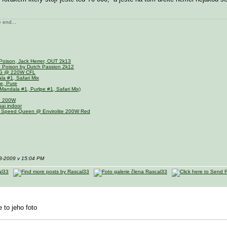
e end...
Poison, Jack Herrer, OUT 2k13
n Poison by Dutch Passion 2k12
OG @ 220W CFL
a #1, Safari Mix
e, Pure
andala #1, Purlpe #1, Safari Mix)
te 200W
ai indoor
 Speed Queen @ Envirolite 200W Red
08-2009 v 15:04 PM
e to jeho foto