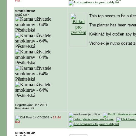
PM
smokinrav
Stálý Člen
This top needs to be pull
The planter has been rever
Květináč byl otočen aby byl
Vrcholek je nutno dostat 
Registrován: Dec 2001
Příspěvků: 47
14-05-2009 v
17:44
PM
smokinrav