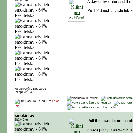
Stálý Člen
A day or two later and the
Po 1-2 dnech a vrcholek z
Registrován: Dec 2001
Příspěvků: 47
14-05-2009 v
17:45
PM
smokinrav
Stálý Člen
Pull the lower tie on the pl
Znovu přidejte provázek na