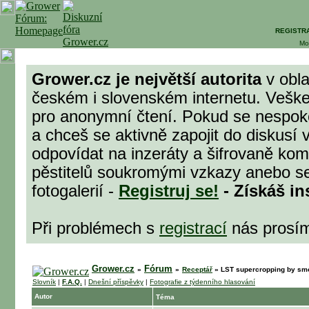
REGISTR
Mo
Grower.cz je největší autorita
v obla
českém i slovenském internetu. Veške
pro anonymní čtení. Pokud se nespok
a chceš se aktivně zapojit do diskusí 
odpovídat na inzeráty a šifrovaně komu
pěstitelů soukromými vzkazy anebo se
fotogalerií -
Registruj se!
- Získáš in
Při problémech s
registrací
nás prosí
Grower.cz
Fórum
»
»
Receptář
»
LST supercropping by sm
Slovník
|
F.A.Q.
|
Dnešní příspěvky
|
Fotografie z týdenního hlasování
Autor
Téma