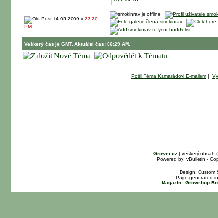
14-05-2009 v
23:20
PM
Veškerý čas je GMT. Aktuální čas: 06:29 AM.
Pošli Téma Kamarádovi E-mailem
|
Vy
Grower.cz
| Veškerý obsah 
Powered by: vBulletin - Cop
Design, Custom S
Page generated in
Magazín
-
Growshop Ro