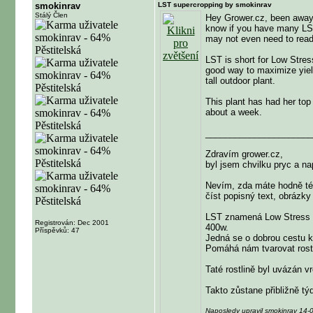
smokinrav
LST supercropping by smokinrav
Stálý Člen
Hey Grower.cz, been away fo
know if you have many LST t
may not even need to read 
LST is short for Low Stress
good way to maximize yields
tall outdoor plant.
This plant has had her top 
about a week.
______________________
Zdravím grower.cz,
byl jsem chvilku pryc a n
Nevím, zda máte hodně té
číst popisný text, obrázky
LST znamená Low Stress T
Registrován: Dec 2001
400w.
Příspěvků: 47
Jedná se o dobrou cestu 
Pomáhá nám tvarovat rost
Taté rostlině byl uvázán v
Takto zůstane přibližně tý
Naposledy upravil smokinrav 14