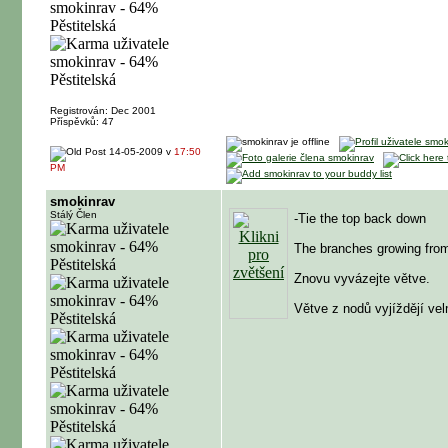
Registrován: Dec 2001
Příspěvků: 47
14-05-2009 v
17:50
PM
smokinrav
Stálý Člen
-Tie the top back down
The branches growing from t
Znovu vyvázejte větve.
Větve z nodů vyjíždějí vel