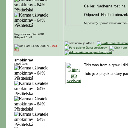
Celller: Nadherna rostlina, 
Odpoved: Najdu ti obrazek
Naposledy upravil smokinrav 14
Registrován: Dec 2001
Příspěvků: 47
14-05-2009 v
21:44
PM
smokinrav
Stálý Člen
This was from a grow I di
Toto je z projektu ktery jse