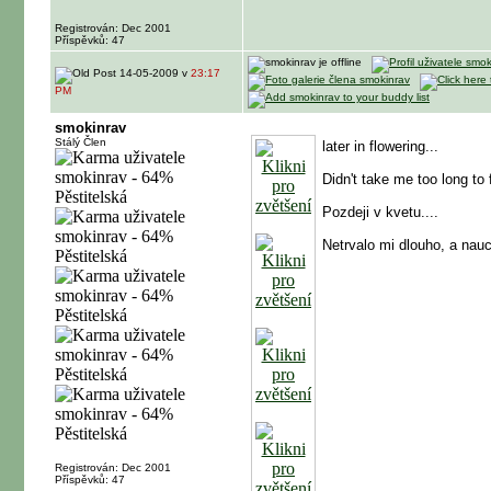
Registrován: Dec 2001
Příspěvků: 47
14-05-2009 v
23:17
PM
smokinrav
Stálý Člen
later in flowering...
Didn't take me too long to
Pozdeji v kvetu....
Netrvalo mi dlouho, a nau
Registrován: Dec 2001
Příspěvků: 47