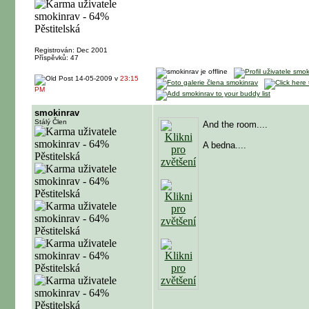
Registrován: Dec 2001
Příspěvků: 47
14-05-2009 v
23:15
PM
smokinrav
Stálý Člen
And the room....
A bedna....