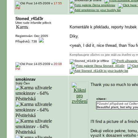
14-05-2009 v
17:55
PM
Stoned_r41d3r
Utter rude infantile pillock
Komentáře k překladu, reporty hrubek
Díky.
Registrován: Dec 2005
Příspěvků: 738
<yeah, I did it, nice thread, than You 
Kompfasujete všichni co jste stáli za dveřmi vy m
14-05-2009 v
20:08
PM
smokinrav
Stálý Člen
Thank you so much to whoev
citace:
Původní příspěvek od Celller
Beautiful plant
, but why yo
I'll find a picture of a fini
Dekuji velice pekne, tomu,
vyuzit k dosazeni vetsiho