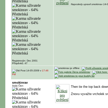
Naposledy upravil smokinrav 14
Registrován: Dec 2001
Příspěvků: 47
14-05-2009 v
17:46
PM
smokinrav
Stálý Člen
Then tie the top back down
Znovu vyvažte vrcholek sm