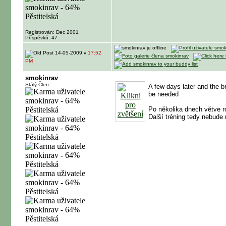
Registrován: Dec 2001
Příspěvků: 47
14-05-2009 v
17:52
PM
smokinrav
Stálý Člen
A few days later and the b
be needed
Po několika dnech větve ro
Další tréning tedy nebude 