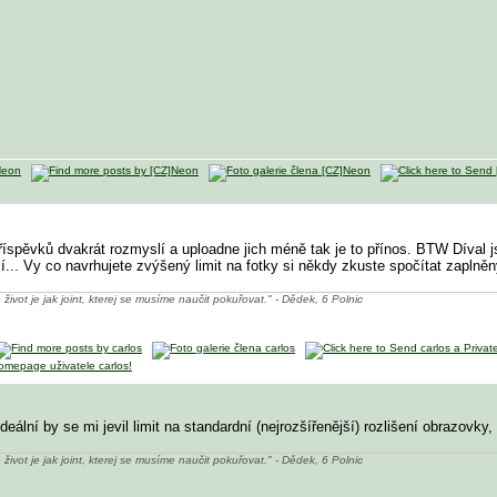
říspěvků dvakrát rozmyslí a uploadne jich méně tak je to přínos. BTW Díval jse
ií... Vy co navrhujete zvýšený limit na fotky si někdy zkuste spočítat zaplně
 život je jak joint, kterej se musíme naučit pokuřovat." - Dědek, 6 Polnic
eální by se mi jevil limit na standardní (nejrozšířenější) rozlišení obrazovky,
 život je jak joint, kterej se musíme naučit pokuřovat." - Dědek, 6 Polnic