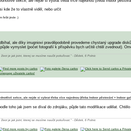
ednotlivé sekce, ale nejde si vybrat třeba více najednou (třeba Indoor pěstová
 kde že to vlastně viděl, nebo určit
řešit jinde ;)
edbíhal, ale díky imugniovi pravděpodobně provedeme chystaný upgrade disků
 půjde vymyslet (počet fotografií k příspěvku bych určitě chtěl zvednout). O
 život je jak joint, kterej se musíme naučit pokuřovat." - Dědek, 6 Polnic
dnotlivé sekce, ale nejde si vybrat třeba více najednou (třeba Indoor pěstování + Indoor gal
podle toho jak jsem se díval do zdrojáku, půjde tato modifikace udělat. Chtě
 život je jak joint, kterej se musíme naučit pokuřovat." - Dědek, 6 Polnic