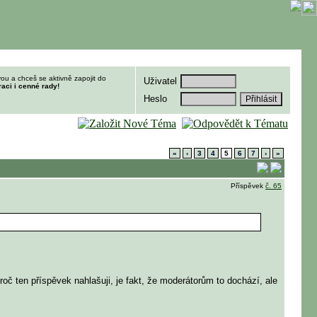
ou a chceš se aktivně zapojit do
Uživatel
raci i cenné rady!
Heslo
«
‹
3
4
5
6
7
›
»
Příspěvek
č. 65
oč ten příspěvek nahlašuji, je fakt, že moderátorům to dochází, ale