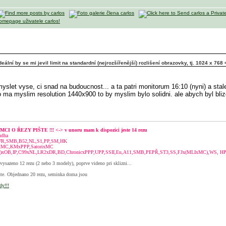
ální by se mi jevil limit na standardní (nejrozšířenější) rozlišení obrazovky, tj. 1024 x 768
slet vyse, ci snad na budoucnost... a ta patri monitorum 16:10 (nyni) a stal
o ma myslim resolution 1440x900 to by myslim bylo solidni. ale abych byl bl
CI O ŘEZY PIŠTE !!! <-> v unoru mam k dispozici jeste 14 rezu
udha
WR,SMB,B52,NL,S1,PP,SM,HK
xMC,KMxPPP,SatorixMC
)xOB,IP,C99xNL,LR2xDR,BD,ChronicxPPP,UPP,SSII,Eu,A11,SMB,PEPŘ,ST3,SS,FJx(MLIxMC),WS, HP,
vysazeno 12 rezu (2 nebo 3 modely), poprve videno pri sklizni...
e. Objednano 20 rezu, seminka doma jsou
dy!!!