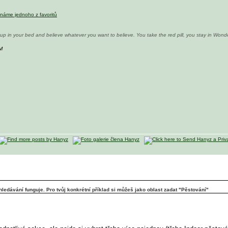
známe jednoho z favoritů
e up in your bed and believe whatever you want to believe. You take the red pill, you stay in Wo
M
yhledávání funguje. Pro tvůj konkrétní příklad si můžeš jako oblast zadat "Pěstování"