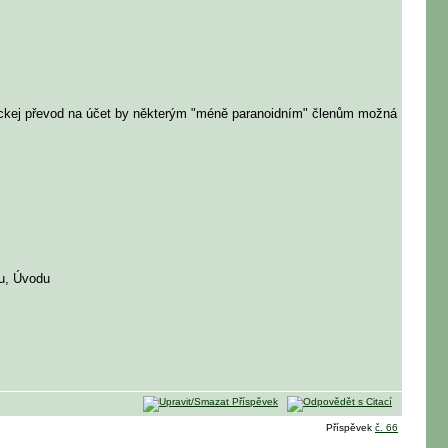
asickej převod na účet by některým "méně paranoidním" členům možná
álu, Úvodu
Příspěvek
č. 66