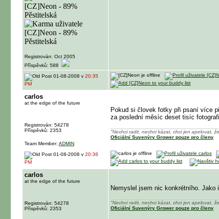
Registrován: Oct 2005
Příspěvků: 588
01-08-2008 v
20:35
PM
carlos
at the edge of the future
Pokud si človek fotky při psaní více p
za poslední měsíc deset tisíc fotograf
Registrován: 54278
Příspěvků: 2353
"Nechci radit, nechci kázat, chci jen apelovat, že
Oficiální Suvenýry Grower pouze pro členy
Team Member:
ADMIN
01-08-2008 v
20:36
PM
carlos
at the edge of the future
Nemyslel jsem nic konkrétního. Jako id
"Nechci radit, nechci kázat, chci jen apelovat, že
Registrován: 54278
Oficiální Suvenýry Grower pouze pro členy
Příspěvků: 2353