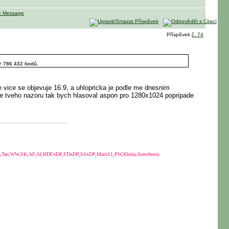
Příspěvek
č. 74
 = 786 432 bodů.
e vice se objevuje 16:9, a uhlopricka je podle me dnesnim
ize tveho nazoru tak bych hlasoval aspon pro 1280x1024 popripade
Tao,WW,SK,AF,Af,HDFxDP,FDxDP,SSxDP,MzrxS1,PW,Khola,Anesthesia