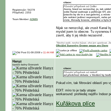
citace:
Původní příspěvek od Celller
Jasny, hned se nerozciluj, jo, tak odd
Registrován: 54278
sobe Kanal zadrzuje a pohlcuje OT, ale 
Příspěvků: 2353
(stacilo by do in a out galerie), a mis
ale nekteri jedinci nepremysli, nebo p
Team Member:
ADMIN
ciste, thready krasne, uhledne a byla b
Nijak se nerozciluji, ale zrusit Kanal
myslel jsem to obecne. Tu vysnenou kra
zavrit, aby ti jej nikdo nezasvinil
.
"Nechci radit, nechci kázat, chci jen apelovat, že
Oficiální Suvenýry Grower pouze pro členy
01-08-2008 v
11:44 AM
Hanyz
bardzo ładny Grzeszek
citace:
Původní příspěvek od mirkoff
ad předchozí debata: v hledání by bodla
Pokud vím, tak filtrování oblastí pro 
EDIT: míro to je tady utopie
workaround: prohledej nejdřív Indoor p
Kuřákova plíce