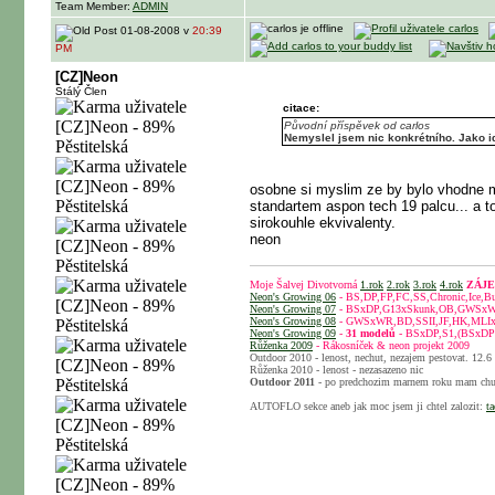
Team Member:
ADMIN
01-08-2008 v
20:39
PM
[CZ]Neon
Stálý Člen
citace:
Původní příspěvek od carlos
Nemyslel jsem nic konkrétního. Jako ide
osobne si myslim ze by bylo vhodne my
standartem aspon tech 19 palcu... a t
sirokouhle ekvivalenty.
neon
Moje Šalvej Divotvorná
1.rok
2.rok
3.rok
4.rok
ZÁJEM
Neon's Growing 06
- BS,DP,FP,FC,SS,Chronic,Ice,B
Neon's Growing 07
- BSxDP,G13xSkunk,OB,GWSx
Neon's Growing 08
- GWSxWR,BD,SSII,JF,HK,MLI
Neon's Growing 09
-
31 modelů
- BSxDP,S1,(BSxDP
Růženka 2009
- Rákosníček & neon projekt 2009
Outdoor 2010 - lenost, nechut, nezajem pestovat. 12.6 
Růženka 2010 - lenost - nezasazeno nic
Outdoor 2011
- po predchozim marnem roku mam chut
AUTOFLO sekce aneb jak moc jsem ji chtel zalozit:
ta