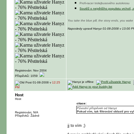
Profi-racer trolejbusového autokrosu
Soutěž o největšího populistu vrcholí, 
You take the blue pill, the story ends, you wak
Naposledy upravil Hanyz 01-08-2008 v 13:00 P
Registrován: Nov 2004
Příspěvků: 1059
01-08-2008 v
12:25
PM
Host
Host
citace:
Původní příspěvek od Hanyz
Pokud vím, tak filtrování oblastí pro v
Registrován: N/A
Příspěvků: Žádné
jj to vím ;)