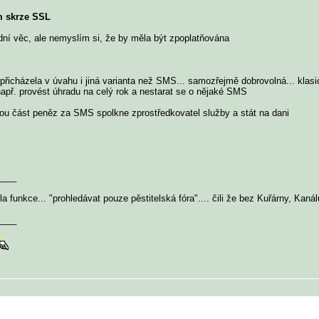
m skrze SSL
adní věc, ale nemyslím si, že by měla být zpoplatňována
přicházela v úvahu i jiná varianta než SMS... samozřejmě dobrovolná... kl
apř. provést úhradu na celý rok a nestarat se o nějaké SMS
u část peněz za SMS spolkne zprostředkovatel služby a stát na dani
____
a funkce... "prohledávat pouze pěstitelská fóra".... čili že bez Kuřárny, Kan
____