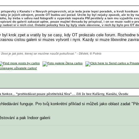
el prispevky z Kanalu i v Novych prispevcich, at je teda jeste lepsi poradek, a kvuli kostka
taky je jejich zdrojem, proste OT budou asi porad. Urcite by byl nejaky zpusob, ale to by na
to toho, by treba v udivu nad fotografii s vypestek napsala PM pestitely a tam mu vyjadrila s
rispivani do galerii zakazat uplne, pouze majitel threadu by prispival, i on se muze radit 
y radost si v nich cist. Ostatni polozky fora by byly stale otevrene, v nich by bylo pro OT d
 by byl krok zpet a vratily by se casy, kdy OT prolezalo cele forum. Rozhodne 
snou cistou galerii si muzes vytvorit i nyni. Kazdy si muze libovolne zavirat 
 život je jak joint, kterej se musíme naučit pokuřovat." - Dědek, 6 Polnic
 funkce... "prohledávat pouze pěstitelská fóra".... čili že bez Kuřárny, Kanálu, Úvodu
vyhledávání funguje. Pro tvůj konkrétní příklad si můžeš jako oblast zadat "Pě
ěstování a pak Indoor galerii