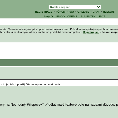
·
·
·
·
·
REGISTRACE
FÓRUM
FAQ
GALERIE
CHAT
HLEDÁNÍ
·
·
·
Moje G
ENCYKLOPEDIE
SUVENÝRY
EXIT
ernetu. Veškeré sekce jsou přístupné pro anonymní čtení. Pokud se nespokojíš s pouhou návštěv
ích pěstitelů soukromými vzkazy anebo se pochlubit svou fotogalerií -
Registruj se!
- Získáš inspi
u je, tak ji použij. Víc se opravdu dělat nedá...
tory na Nevhodný Příspěvek" přidělat malé textové pole na napsání důvodu, pr