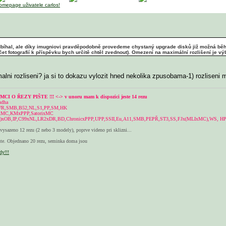
edbíhal, ale díky imugniovi pravděpodobně provedeme chystaný upgrade disků již možná běhe
čet fotografií k příspěvku bych určitě chtěl zvednout). Omezení na maximální rozlišení je v
ni rozliseni? ja si to dokazu vylozit hned nekolika zpusobama-1) rozliseni 
CI O ŘEZY PIŠTE !!! <-> v unoru mam k dispozici jeste 14 rezu
udha
WR,SMB,B52,NL,S1,PP,SM,HK
xMC,KMxPPP,SatorixMC
)xOB,IP,C99xNL,LR2xDR,BD,ChronicxPPP,UPP,SSII,Eu,A11,SMB,PEPŘ,ST3,SS,FJx(MLIxMC),WS, HP,
vysazeno 12 rezu (2 nebo 3 modely), poprve videno pri sklizni...
e. Objednano 20 rezu, seminka doma jsou
dy!!!