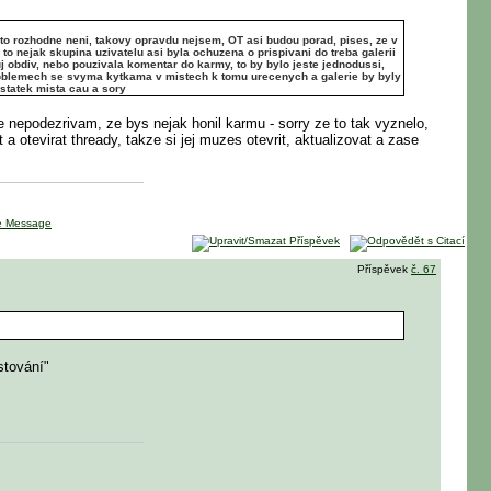
m to rozhodne neni, takovy opravdu nejsem, OT asi budou porad, pises, ze v
 to nejak skupina uzivatelu asi byla ochuzena o prispivani do treba galerii
vuj obdiv, nebo pouzivala komentar do karmy, to by bylo jeste jednodussi,
o problemech se svyma kytkama v mistech k tomu urecenych a galerie by byly
ostatek mista
cau a sory
te nepodezrivam, ze bys nejak honil karmu - sorry ze to tak vyznelo,
a otevirat thready, takze si jej muzes otevrit, aktualizovat a zase
Příspěvek
č. 67
stování"