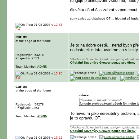
funguje prohledávání všech fór, nebo j
člověku dá občas zabrat vzpomenout si
sorry carlos za ukázkové OT ... hledání už budem 
01-08-2008 v
12:35
PM
carlos
at the edge of the future
Je to na dobré cestě... nerad bych př
nedostatek místa, uvidíme co s limity
Registrován: 54278
Příspěvků: 2353
"Nechci radit, nechci kázat, chci jen apelovat, že
Oficiální Suvenýry Grower pouze pro členy
Team Member:
ADMIN
01-08-2008 v
15:16
PM
carlos
at the edge of the future
citace:
Původní příspěvek od mirkoff
funguje prohledávání všech fór, nebo je
Registrován: 54278
Příspěvků: 2353
To nevidím jako neřešitelný problém, 
Team Member:
ADMIN
je to opravdu OT.
"Nechci radit, nechci kázat, chci jen apelovat, že
Oficiální Suvenýry Grower pouze pro členy
01-08-2008 v
15:22