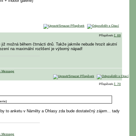
ní + Indoor galerie)
Příspěvek
č. 69
 již možná během čtrnácti dnů. Takže jakmile nebude hrozit akutní
mezení na maximální rozlišení je výborný nápad!
Příspěvek
č. 70
erie)
lo by to anketu v Náměty a Ohlasy zda bude dostatečný zájem... tady