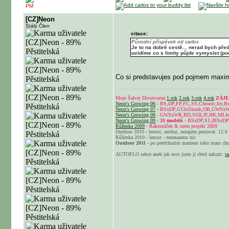
PM
[CZ]Neon
Stálý Člen
citace:
Původní příspěvek od carlos
Je to na dobré cestě... nerad bych př
uvidíme co s limity půjde vymyslet (po
Co si predstavujes pod pojmem maximal
Moje Šalvej Divotvorná
1.rok
2.rok
3.rok
4.rok
ZÁJEM
Neon's Growing 06
- BS,DP,FP,FC,SS,Chronic,Ice,B
Neon's Growing 07
- BSxDP,G13xSkunk,OB,GWSx
Neon's Growing 08
- GWSxWR,BD,SSII,JF,HK,MLI
Neon's Growing 09
-
31 modelů
- BSxDP,S1,(BSxDP
Růženka 2009
- Rákosníček & neon projekt 2009
Outdoor 2010 - lenost, nechut, nezajem pestovat. 12.6 
Růženka 2010 - lenost - nezasazeno nic
Outdoor 2011
- po predchozim marnem roku mam chut
AUTOFLO sekce aneb jak moc jsem ji chtel zalozit:
ta