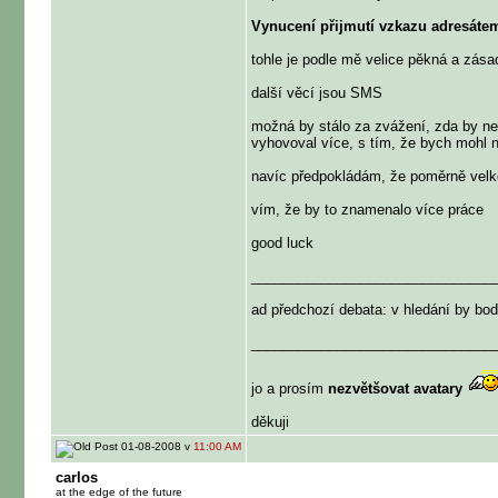
Vynucení přijmutí vzkazu adresáte
tohle je podle mě velice pěkná a zás
další věcí jsou SMS
možná by stálo za zvážení, zda by ne
vyhovoval více, s tím, že bych mohl n
navíc předpokládám, že poměrně velko
vím, že by to znamenalo více práce
good luck
_______________________________
ad předchozí debata: v hledání by bodl
_______________________________
jo a prosím
nezvětšovat avatary
děkuji
01-08-2008 v
11:00 AM
carlos
at the edge of the future