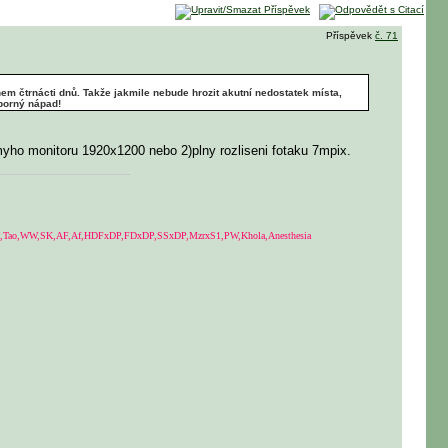
Příspěvek
č. 71
m čtrnácti dnů. Takže jakmile nebude hrozit akutní nedostatek místa,
ýborný nápad!
myho monitoru 1920x1200 nebo 2)plny rozliseni fotaku 7mpix.
Tao,WW,SK,AF,Af,HDFxDP,FDxDP,SSxDP,MzrxS1,PW,Khola,Anesthesia