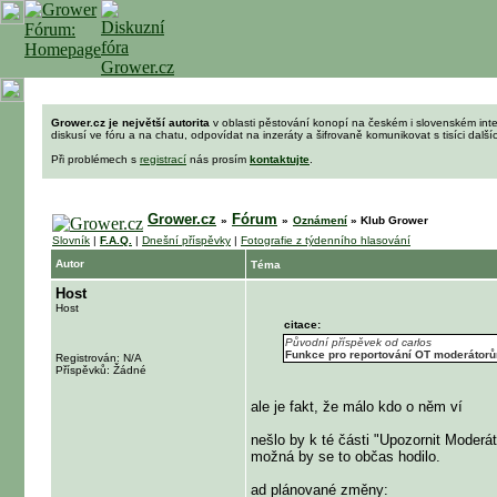
Grower.cz je největší autorita
v oblasti pěstování konopí na českém i slovenském int
diskusí ve fóru a na chatu, odpovídat na inzeráty a šifrovaně komunikovat s tisíci dalš
Při problémech s
registrací
nás prosím
kontaktujte
.
Grower.cz
Fórum
»
»
Oznámení
»
Klub Grower
Slovník
|
F.A.Q.
|
Dnešní příspěvky
|
Fotografie z týdenního hlasování
Autor
Téma
Host
Host
citace:
Původní příspěvek od carlos
Funkce pro reportování OT moderátorům t
Registrován: N/A
Příspěvků: Žádné
ale je fakt, že málo kdo o něm ví
nešlo by k té části "Upozornit Moderá
možná by se to občas hodilo.
ad plánované změny: