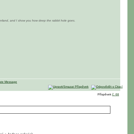
nderland, and I show you how deep the rabbit hole goes.
Příspěvek
č. 68