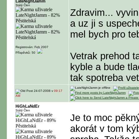
LateNightJamm
Stálý Člen
Zdravim... vyvi
a uz ji s uspec
mel bych pro teb
Registrován: Feb 2007
Vetrak prehod t
Příspěvků: 50
kyble a bude tla
tak spotreba ve
24-07-2008 v
09:17
AM
HiGhLaNdEr
Stálý Člen
Je to moc pěkný
akorát v tom ký