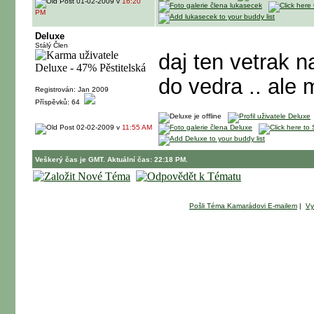
01-02-2009 v
16:20
PM
Deluxe
Stálý Člen
daj ten vetrak n
do vedra .. ale 
Registrován: Jan 2009
Příspěvků: 64
02-02-2009 v
11:55 AM
Veškerý čas je GMT. Aktuální čas: 22:18 PM.
Pošli Téma Kamarádovi E-mailem
|
Vy