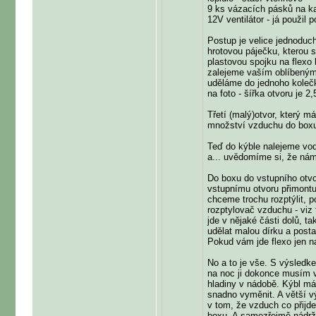
9 ks vázacích pásků na k
12V ventilátor - já použi
Postup je velice jednoduc
hrotovou páječku, kterou 
plastovou spojku na flexo 
zalejeme vaším oblíbeným l
uděláme do jednoho kolečk
na foto - šířka otvoru je 2
Třetí (malý)otvor, který m
množství vzduchu do box
Teď do kýble nalejeme vo
a... uvědomíme si, že nám
Do boxu do vstupního otvo
vstupnímu otvoru přimont
chceme trochu rozptýlit, 
rozptylovač vzduchu - viz 
jde v nějaké části dolů, t
udělat malou dírku a posta
Pokud vám jde flexo jen n
No a to je vše. S výsledk
na noc ji dokonce musím vy
hladiny v nádobě. Kýbl má
snadno vyměnit. A větší 
v tom, že vzduch co přijde
boxu. A samozřejmě nádrž 