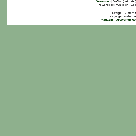
Grower.cz
| Veškerý obsah 
Powered by: vBulletin - Cop
Design, Custom S
Page generated in
Magazín
-
Growshop Ro