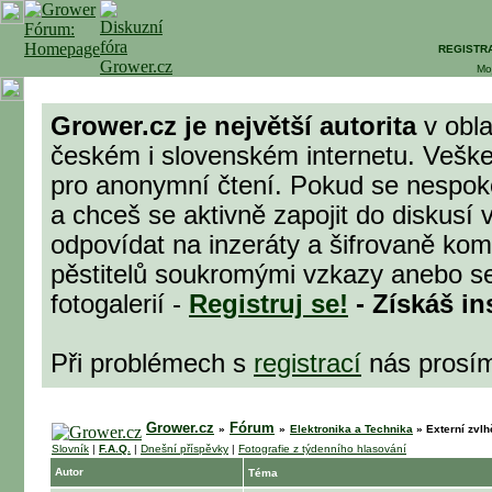
REGISTR
Mo
Grower.cz je největší autorita
v obla
českém i slovenském internetu. Veške
pro anonymní čtení. Pokud se nespok
a chceš se aktivně zapojit do diskusí 
odpovídat na inzeráty a šifrovaně komu
pěstitelů soukromými vzkazy anebo se
fotogalerií -
Registruj se!
- Získáš in
Při problémech s
registrací
nás prosí
Grower.cz
Fórum
»
»
Elektronika a Technika
»
Externí zvl
Slovník
|
F.A.Q.
|
Dnešní příspěvky
|
Fotografie z týdenního hlasování
Autor
Téma