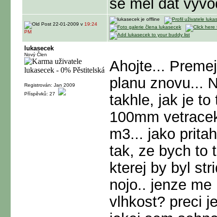
se mel dat vyvo
22-01-2009 v
19:24
PM
lukasecek
Nový Člen
Ahojte... Preme
planu znovu... 
Registrován: Jan 2009
Příspěvků: 27
takhle, jak je t
100mm vetracek
m3... jako prita
tak, ze bych to 
kterej by byl str
nojo.. jenze me
vlhkost? preci j