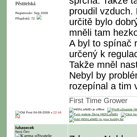
sprcha. Takže t
proudil vzduch.
Registrován: Sep 2008
určitě bylo dobr
Příspěvků: 72
mněli tam hezk
A byl to spínač
určený k regulac
Takže mněl nasta
Nebyl by problém
rozepínal a tim
First Time Grower
04-09-2008 v
22:44
PM
lukasecek
Nový Člen