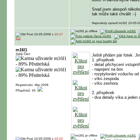
Snad jsem alespoň někoho 
tak může také chválit :-)
Naposledy upravil m16l1 10-05-
10-05-2008 v
10:17
AM
m16l1
Stálý Člen
Ještě přidám pár fotek. J
1. příspěvek
- detail přichycení vstupní
- napojení na box
- rozptylování vzduchu od
- víko zespoda
- víko zeshora
Registrován: Mar 2008
Příspěvků: 45
2. příspěvek
- dva detaily víka a jeden
10-05-2008 v
10:23