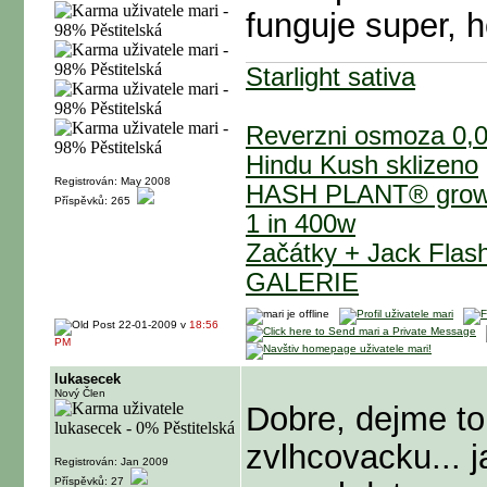
funguje super, h
Starlight sativa
Reverzni osmoza 0,0
Hindu Kush sklizeno
Registrován: May 2008
HASH PLANT® grow č
Příspěvků: 265
1 in 400w
Začátky + Jack Flas
GALERIE
22-01-2009 v
18:56
PM
lukasecek
Nový Člen
Dobre, dejme to
zvlhcovacku... 
Registrován: Jan 2009
Příspěvků: 27