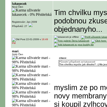
lukasecek
Nový Člen
Tim chvilku mysl
podobnou zkuse
Registrován: Jan 2009
Příspěvků: 27
objednanyho...
22-01-2009 v
18:49
PM
mari
Stálý Člen
citace:
Původní příspěvek od lukasecek
Tim chvilku myslis jak dlouho? :-) Ma j
myslim ze po m
novy membrany b
si koupil zvlhco