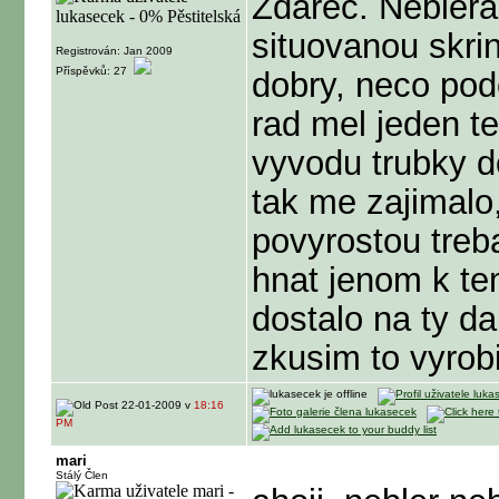
Zdarec. Neblera
situovanou skrin
Registrován: Jan 2009
Příspěvků: 27
dobry, neco po
rad mel jeden t
vyvodu trubky d
tak me zajimalo,
povyrostou treb
hnat jenom k te
dostalo na ty da
zkusim to vyrobit
22-01-2009 v
18:16
PM
mari
Stálý Člen