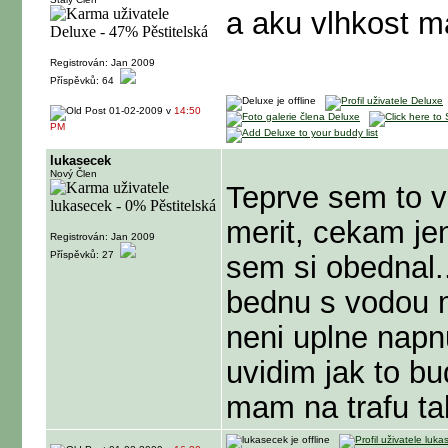
a aku vlhkost m
Registrován: Jan 2009
Příspěvků: 64
01-02-2009 v
14:50
PM
lukasecek
Nový Člen
Teprve sem to v
merit, cekam je
Registrován: Jan 2009
Příspěvků: 27
sem si obednal..
bednu s vodou 
neni uplne napnu
uvidim jak to bu
mam na trafu tak