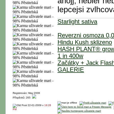
ahojj, nebler ne
lepcejsi zvlhcov
Starlight sativa
Reverzni osmoza 0,0
Hindu Kush sklizeno
HASH PLANT® grow č
1 in 400w
Začátky + Jack Flas
GALERIE
Registrován: May 2008
Příspěvků: 265
22-01-2009 v
18:26
PM