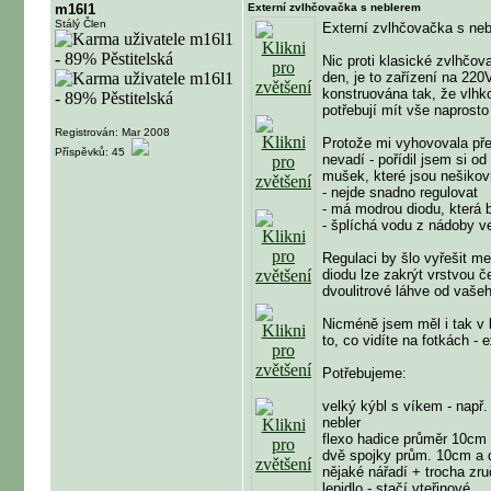
m16l1
Externí zvlhčovačka s neblerem
Stálý Člen
Externí zvlhčovačka s ne
Nic proti klasické zvlhčo
den, je to zařízení na 220
konstruována tak, že vlhko
potřebují mít vše naprost
Registrován: Mar 2008
Protože mi vyhovovala pře
Příspěvků: 45
nevadí - pořídil jsem si od
mušek, které jsou nešikov
- nejde snadno regulovat
- má modrou diodu, která b
- šplíchá vodu z nádoby v
Regulaci by šlo vyřešit m
diodu lze zakrýt vrstvou 
dvoulitrové láhve od vašeh
Nicméně jsem měl i tak v 
to, co vidíte na fotkách - 
Potřebujeme:
velký kýbl s víkem - např.
nebler
flexo hadice průměr 10cm
dvě spojky prům. 10cm a d
nějaké nářadí + trocha zru
lepidlo - stačí vteřinové