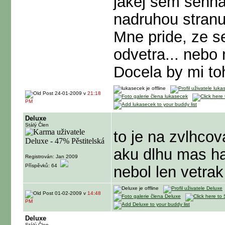
jakej sem sehnal
nadruhou stranu,
Mne pride, ze s
odvetra... nebo
Docela by mi to
24-01-2009 v
21:18
PM
Deluxe
Stálý Člen
to je na zvlhcov
aku dlhu mas had
Registrován: Jan 2009
Příspěvků: 64
nebol len vetra
01-02-2009 v
14:48
PM
Deluxe
Stálý Člen