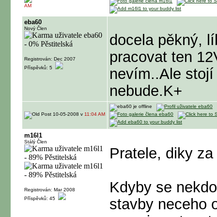
AM
eba60
Nový Člen
docela pěkný, lí
pracovat ten 12
Registrován: Dec 2007
Příspěvků: 5
nevím..Ale stojí
nebude.K+
10-05-2008 v
11:04 AM
m16l1
Stálý Člen
Pratele, diky za
Kdyby se nekdo 
Registrován: Mar 2008
Příspěvků: 45
stavby neceho o