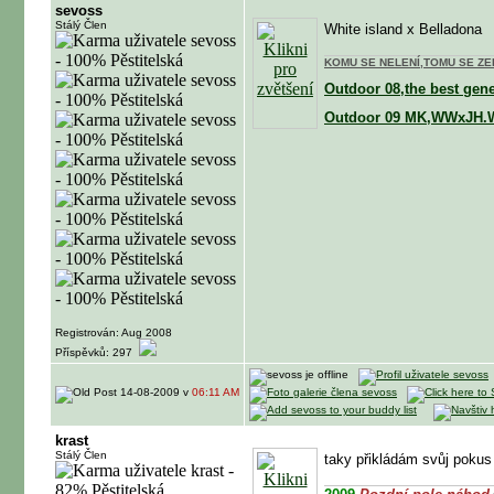
sevoss
Stálý Člen
White island x Belladona
KOMU SE NELENÍ,TOMU SE ZEL
Outdoor 08,the best gen
Outdoor 09 MK,WWxJH.
Registrován: Aug 2008
Příspěvků: 297
14-08-2009 v
06:11 AM
krast
Stálý Člen
taky přikládám svůj pokus