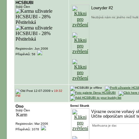
HCSBUBI
Stálý Člen
Lowryder #2
Nezbývá nám nic jiného než hulit 
Registrován: Jun 2006
Příspěvků: 58
12-07-2009 v
19:32
PM
Ono
Sensi Skunk
Stálý Člen
Výrazne ovocne voňavý sku
Určite odporúčam skúsiť t
Registrován: Mar 2006
Marihuana je dar.
Příspěvků: 1078