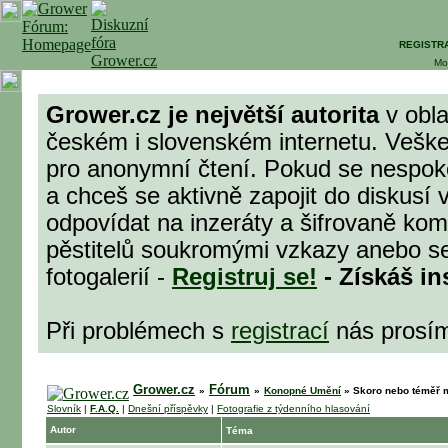
REGISTR
Mo
Grower.cz je největší autorita
v obla
českém i slovenském internetu. Veške
pro anonymní čtení. Pokud se nespok
a chceš se aktivně zapojit do diskusí 
odpovídat na inzeráty a šifrovaně komu
pěstitelů soukromými vzkazy anebo se
fotogalerií -
Registruj se!
- Získáš in
Při problémech s
registrací
nás prosí
Grower.cz
Fórum
»
»
Konopné Umění
»
Skoro nebo téměř m
Slovník
|
F.A.Q.
|
Dnešní příspěvky
|
Fotografie z týdenního hlasování
Autor
Téma