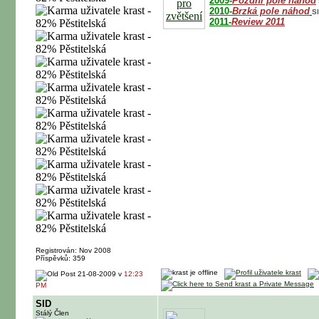
2009-
Pozdní pole náhod
2010-
Brzká pole náhod
Sl
2011-
Review 2011
Registrován: Nov 2008
Příspěvků: 359
21-08-2009 v
12:23
PM
SID
Stálý Člen