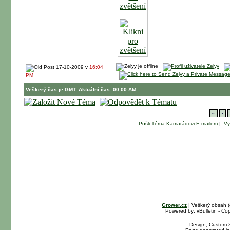
17-10-2009 v
16:04
PM
Veškerý čas je GMT. Aktuální čas: 00:00 AM.
«
‹
Pošli Téma Kamarádovi E-mailem
|
Vy
Grower.cz
| Veškerý obsah 
Powered by: vBulletin - Cop
Design, Custom S