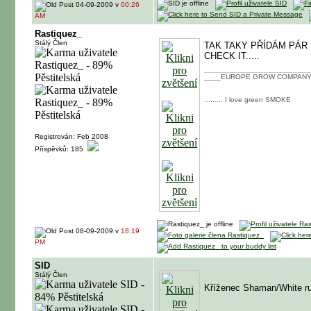
04-09-2009 v
00:26
AM
Rastiquez_
Stálý Člen
TAK TAKY PŘÍDÁM PÁR 
CHECK IT.....
____EUROPE GROW COMPANY
......... I love green SMOKE
Registrován: Feb 2008
Příspěvků: 185
08-09-2009 v
18:19
PM
SID
Stálý Člen
Kříženec Shaman/White rus