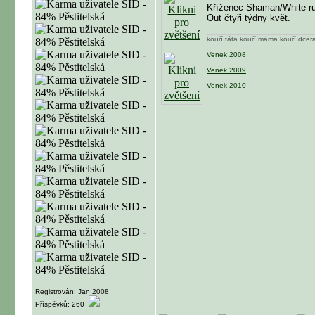
Kříženec Shaman/White r
Out čtyři týdny květ.
kouří táta kouří máma kouří dcera
Venek 2008
Venek 2009
Venek 2010
Registrován: Jan 2008
Příspěvků: 260