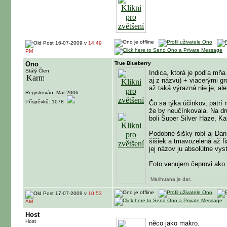
16-07-2009 v
14:49
PM
Ono
True Blueberry
Stálý Člen
Indica, ktorá je podľa mň
aj z názvu) + viacerými g
až taká výrazná nie je, al
Registrován: Mar 2006
Příspěvků: 1078
Čo sa týka účinkov, patrí
že by neučínkovala. Na dr
boli Super Silver Haze, Ka
Podobné šišky robí aj Dan
šišiek a tmavozelená až fia
jej názov ju absolútne vyst
Foto venujem čeprovi ako 
Marihuana je dar.
17-07-2009 v
10:53
AM
Host
Host
něco jako makro.