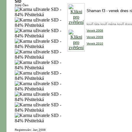
SID
Stálý Člen
Shaman f3 - venek dnes r
kouří táta kouří máma kouří dcera
Venek 2008
Venek 2009
Venek 2010
Registrován: Jan 2008