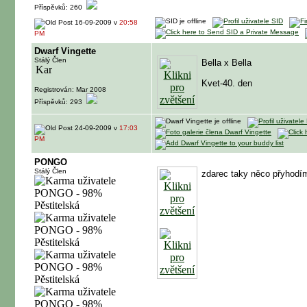
Příspěvků: 260
16-09-2009 v
20:58
PM
Dwarf Vingette
Stálý Člen
Bella x Bella
Kvet-40. den
Registrován: Mar 2008
Příspěvků: 293
24-09-2009 v
17:03
PM
PONGO
Stálý Člen
zdarec taky něco přyhodí