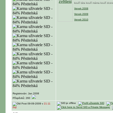
kouří táta kouří máma kouří dcera
Venek 2008
Venek 2009
Venek 2010
Registrován: Jan 2008
Příspěvků: 260
09-09-2009 v
21:11
PM