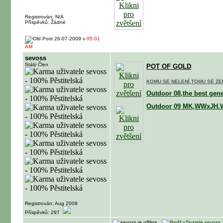
Registrován: N/A
Příspěvků: Žádné
26-07-2009 v
05:01
AM
sevoss
Stálý Člen
POT OF GOLD
KOMU SE NELENÍ,TOMU SE ZEL
Outdoor 08,the best gen
Outdoor 09 MK,WWxJH.
Registrován: Aug 2008
Příspěvků: 297