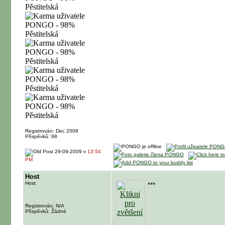
Registrován: Dec 2008
Příspěvků: 98
29-09-2009 v
13:54
PM
Host
Host
***
Registrován: N/A
Příspěvků: Žádné