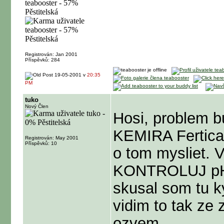
Registrován: Jan 2001
Příspěvků: 284
19-05-2001 v
20:35
PM
tuko
Nový Člen
Hosi, problem b
KEMIRA Fertica
Registrován: May 2001
Příspěvků: 10
o tom mysliet. 
KONTROLUJ pH, 
skusal som tu ky
vidim to tak ze
ozvem.