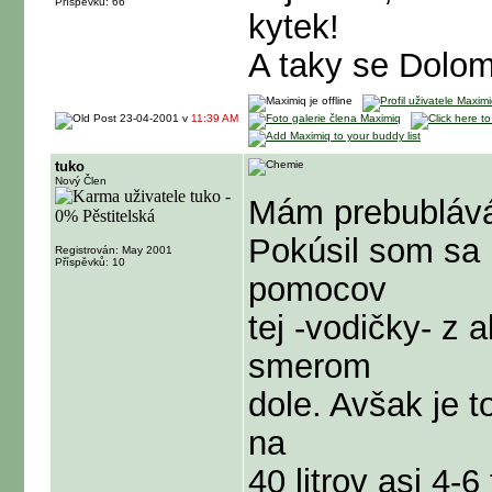
Příspěvků: 66
kytek!
A taky se Dolom
23-04-2001 v
11:39 AM
tuko
Nový Člen
Mám prebublávát
Pokúsil som sa 
Registrován: May 2001
Příspěvků: 10
pomocov
tej -vodičky- z 
smerom
dole. Avšak je t
na
40 litrov asi 4-6