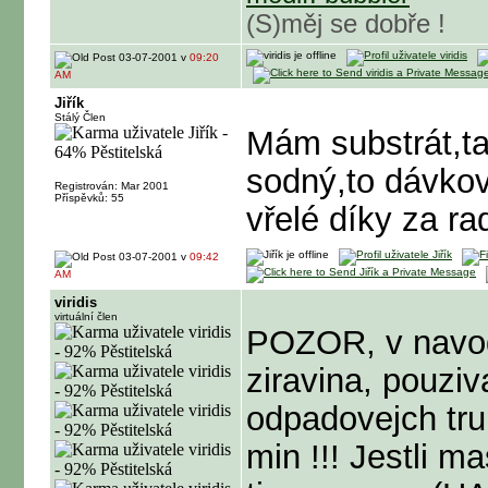
(S)měj se dobře !
03-07-2001 v
09:20
AM
Jiřík
Stálý Člen
Mám substrát,ta
sodný,to dávkov
Registrován: Mar 2001
Příspěvků: 55
vřelé díky za ra
03-07-2001 v
09:42
AM
viridis
virtuální člen
POZOR, v navod
ziravina, pouziv
odpadovejch tru
min !!! Jestli m