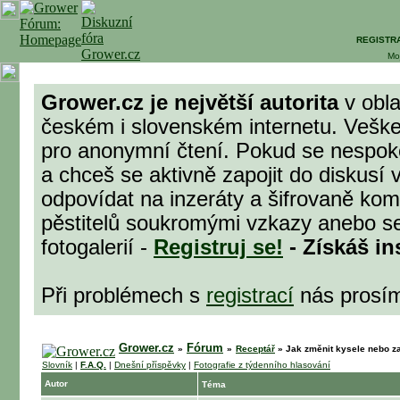
REGISTR
Mo
Grower.cz je největší autorita
v obla
českém i slovenském internetu. Veške
pro anonymní čtení. Pokud se nespok
a chceš se aktivně zapojit do diskusí 
odpovídat na inzeráty a šifrovaně komu
pěstitelů soukromými vzkazy anebo se
fotogalerií -
Registruj se!
- Získáš in
Při problémech s
registrací
nás prosí
Grower.cz
Fórum
»
»
Receptář
»
Jak změnit kysele nebo za
Slovník
|
F.A.Q.
|
Dnešní příspěvky
|
Fotografie z týdenního hlasování
Autor
Téma