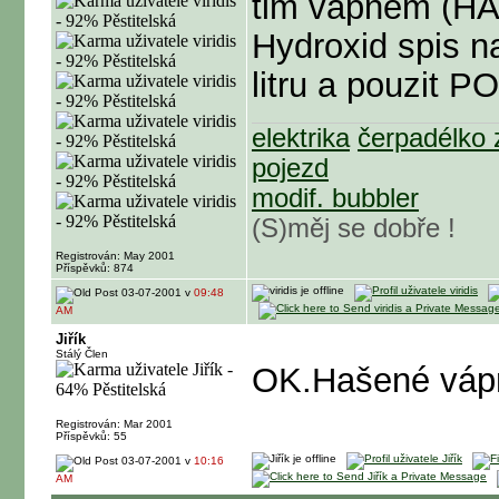
tim vapnem (HA
Hydroxid spis n
litru a pouzit
elektrika
čerpadélko 
pojezd
modif. bubbler
(S)měj se dobře !
Registrován: May 2001
Příspěvků: 874
03-07-2001 v
09:48
AM
Jiřík
Stálý Člen
OK.Hašené vápno
Registrován: Mar 2001
Příspěvků: 55
03-07-2001 v
10:16
AM