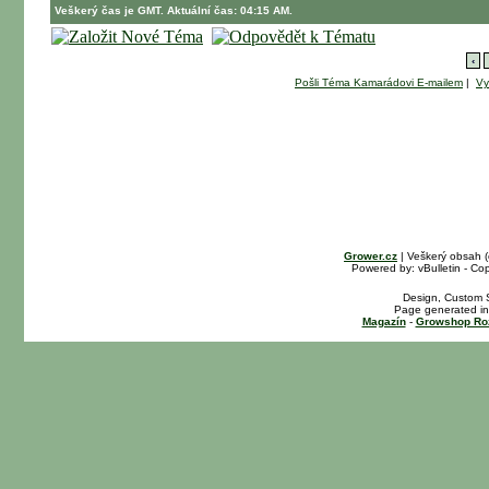
Veškerý čas je GMT. Aktuální čas: 04:15 AM.
‹
Pošli Téma Kamarádovi E-mailem
|
Vy
Grower.cz
| Veškerý obsah 
Powered by: vBulletin - Cop
Design, Custom S
Page generated in
Magazín
-
Growshop Ro