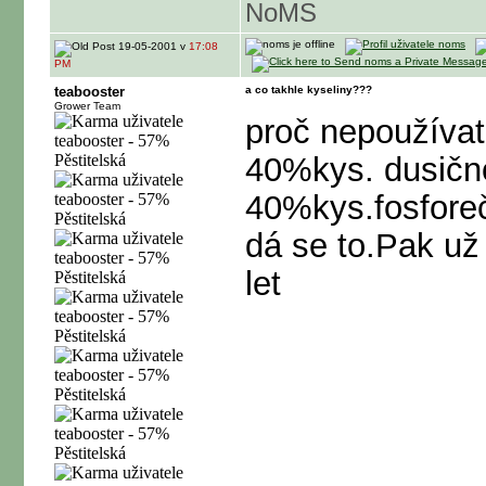
NoMS
19-05-2001 v
17:08
PM
teabooster
a co takhle kyseliny???
Grower Team
proč nepoužívat
40%kys. dusičn
40%kys.fosforeč
dá se to.Pak už 
let