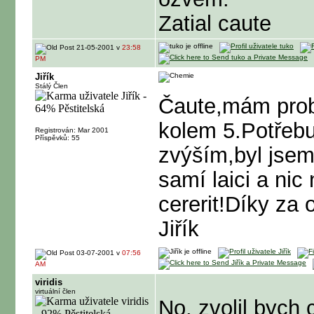
Zatial caute
21-05-2001 v
23:58
PM
Jiřík
Stálý Člen
Čaute,mám prob
kolem 5.Potřebu
Registrován: Mar 2001
Příspěvků: 55
zvýším,byl jsem 
samí laici a nic
cererit!Díky za
Jiřík
03-07-2001 v
07:56
AM
viridis
virtuální člen
No, zvolil bych 