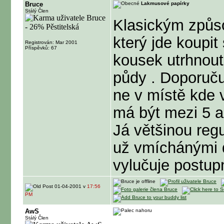
Bruce
Lakmusové papírky
Stálý Člen
Klasickým způs
který jde koupit
Registrován: Mar 2001
Příspěvků: 67
kousek utrhnout 
půdy . Doporuč
ne v místě kde 
má být mezi 5 a
Já většinou reg
už vmíchánými d
vylučuje postup
01-04-2001 v
17:56
PM
AwS
Stálý Člen