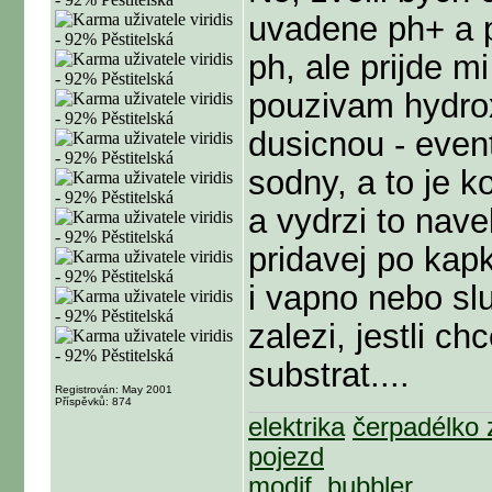
uvadene ph+ a p
ph, ale prijde mi
pouzivam hydrox
dusicnou - event
sodny, a to je k
a vydrzi to nav
pridavej po kapk
i vapno nebo slu
zalezi, jestli ch
substrat....
Registrován: May 2001
Příspěvků: 874
elektrika
čerpadélko 
pojezd
modif. bubbler