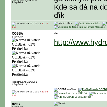
Příspěvků: 10
Kde sa dá na do
ďík
05-05-2001 v
22:16
PM
COBBA
ph-
Stálý Člen
http://www.hydr
Registrován: Mar 2001
Příspěvků: 122
06-05-2001 v
20:03
PM
noms
Stálý Člen