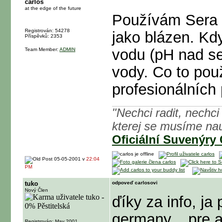
carlos
at the edge of the future
Používám Sera 
Registrován: 54278
jako blázen. Kd
Příspěvků: 2353
vodu (pH nad se
Team Member:
ADMIN
vody. Co to použ
profesionálních 
"Nechci radit, nechci 
kterej se musíme nau
Oficiální Suvenýry
05-05-2001 v
22:04
PM
tuko
odpoveď carlosovi
Nový Člen
ďíky za info, j
germany... pre a
Registrován: May 2001