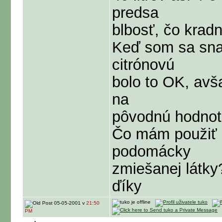
predsa
blbosť, čo krad
Keď som sa snaž
citrónovú
bolo to OK, avša
na
pôvodnú hodnot
Čo mám použiť -
podomácky
zmiešanej látky
ďíky
05-05-2001 v
21:50
PM