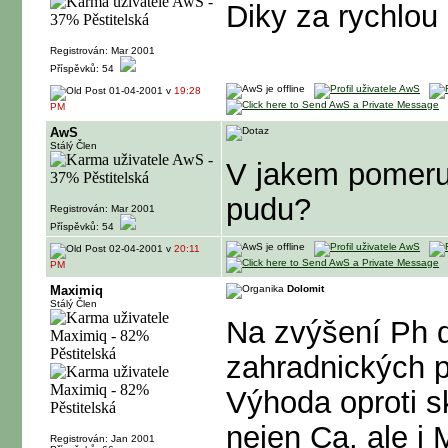
Diky za rychlou
Registrován: Mar 2001
Příspěvků: 54
01-04-2001 v
19:28
PM
AwS
Stálý Člen
V jakem pomeru
pudu?
Registrován: Mar 2001
Příspěvků: 54
02-04-2001 v
20:11
PM
Maximiq
Dolomit
Stálý Člen
Na zvýšení Ph d
zahradnických p
Výhoda oproti s
nejen Ca, ale i 
Registrován: Jan 2001