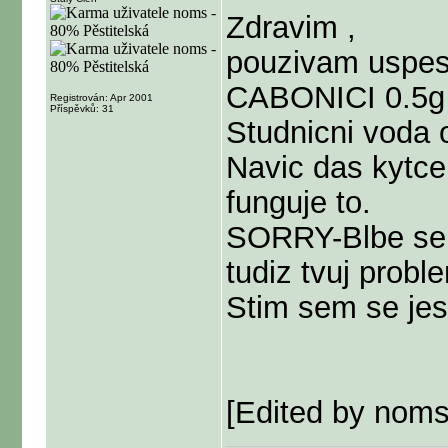
Zdravim ,
pouzivam uspesn
CABONICI 0.5g u
Registrován: Apr 2001
Příspěvků: 31
Studnicni voda o
Navic das kytce
funguje to.
SORRY-Blbe sem 
tudiz tvuj probl
Stim sem se jes
[Edited by noms