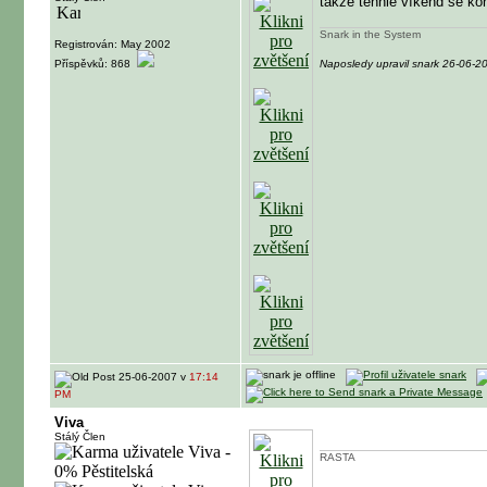
takže tenhle víkend se k
Snark in the System
Registrován: May 2002
Příspěvků: 868
Naposledy upravil snark 26-06-2
25-06-2007 v
17:14
PM
Viva
Stálý Člen
RASTA