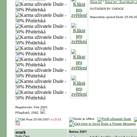
Grow #2
*
Grow #3 - Everybody 
OUTSIDER BY CHOICE
Naposledy upravil Dude 25-06-2
Registrován: Feb 2001
Příspěvků: 2582
25-06-2007 v
10:51
AM
snark
Bahna 2007
Stálý Člen