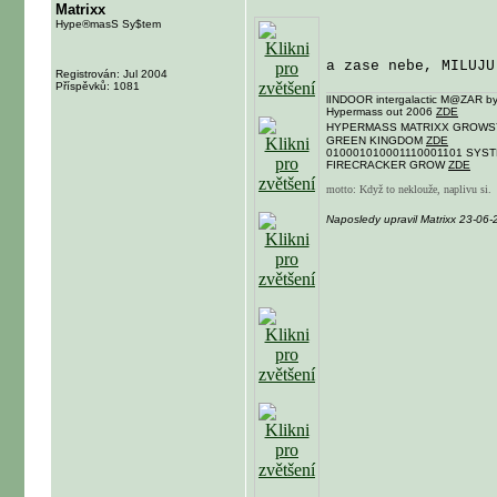
Matrixx
Hype®masS Sy$tem
a zase nebe, MILUJ
Registrován: Jul 2004
Příspěvků: 1081
lINDOOR intergalactic M@ZAR by
Hypermass out 2006
ZDE
HYPERMASS MATRIXX GROW
GREEN KINGDOM
ZDE
010001010001110001101 SYST
FIRECRACKER GROW
ZDE
motto: Když to neklouže, naplivu si.
Naposledy upravil Matrixx 23-06