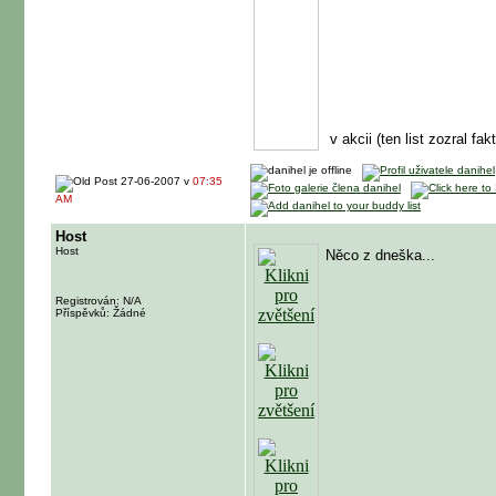
v akcii (ten list zozral fa
27-06-2007 v
07:35
AM
Host
Host
Něco z dneška...
Registrován: N/A
Příspěvků: Žádné