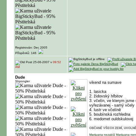
Registrován: Dec 2005
Příspěvků: 146
25-06-2007 v
09:52
AM
Dude
Shpongler
vikend na sumave
1. lasicka
2. židovský hřbitov
3. včelín, ve kterym jsme 
vyřezávanej - samý včely
4. lustr ve včelíně
5. boubínská rozhledna
6. medomet ouldskulovej
OBČANÉ VŠECH ZEMÍ, UVOLNĚT
Marijuana nezabíjí
Marijuana nen