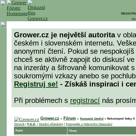
REGISTR
Mo
Grower.cz je největší autorita
v obla
českém i slovenském internetu. Veške
anonymní čtení. Pokud se nespokojíš
chceš se aktivně zapojit do diskusí ve
na inzeráty a šifrovaně komunikovat s t
soukromými vzkazy anebo se pochlubit 
Registruj se!
- Získáš inspiraci i ce
Při problémech s
registrací
nás prosí
Grower.cz
Fórum
»
»
Konopné Umění
»
Nekonopné fotky II
Slovník
|
F.A.Q.
|
Dnešní příspěvky
|
Fotografie z týdenního hlasování
Autor
Téma