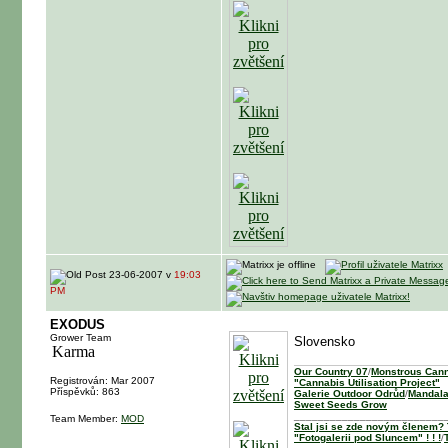
23-06-2007 v
19:03
PM
EXODUS
Grower Team
Slovensko
Our Country 07
/
Monstrous Cann
Registrován: Mar 2007
"Cannabis Utilisation Project"
Příspěvků: 863
Galerie Outdoor Odrůd
/
Mandala
Sweet Seeds Grow
_________________________
Team Member:
MOD
Stal jsi se zde novým členem? T
"Fotogalerii pod Sluncem" ! ! !
/