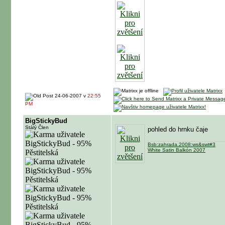
24-06-2007 v
22:55
PM
BigStickyBud
Stálý Člen
pohled do hrnku čaje
Bsb:zahrada.2008:ws&swt#3
White Satin Balkón 2007