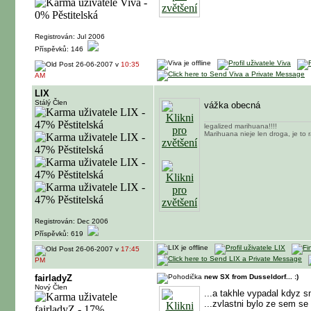
Registrován: Jul 2006
Příspěvků: 146
26-06-2007 v
10:35
AM
LIX
Stálý Člen
vážka obecná
legalized marihuana!!!!
Marihuana nieje len droga, je to 
Registrován: Dec 2006
Příspěvků: 619
26-06-2007 v
17:45
PM
fairladyZ
new SX from Dusseldorf... :)
Nový Člen
...a takhle vypadal kdyz 
...zvlastni bylo ze sem se