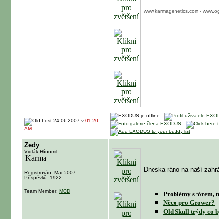
www.karmagenetics.com - www.og
24-06-2007 v
01:20
AM
Zedy
Vidlák Hlínomil
Dneska ráno na naší zah
Registrován: Mar 2007
Příspěvků: 1922
Team Member:
MOD
Problémy s fórem, n
Něco pro Grower?
Old Skull trýdy co b