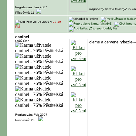
Registrován: Jun 2007
Naposledy upravil fairladyZ 27-
Příspěvků: 11
26-06-2007 v
22:19
PM
danihel
Stálý Člen
cierne a cervene rybezle
--
Registrován: Feb 2007
Příspěvků: 286