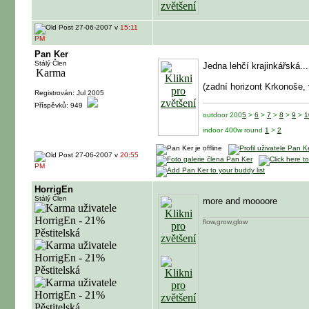
27-06-2007 v
15:11
PM
Pan Ker
Stálý Člen
Jedna lehčí krajinkářská
...
(zadní horizont Krkonoše,
Registrován: Jul 2005
Příspěvků: 949
outdoor 200
5
>
6
>
7
>
8
>
9
>
1
indoor 400w round
1
>
2
27-06-2007 v
20:55
PM
HorrigEn
Stálý Člen
more and moooore
flow,grow,glow