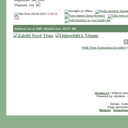
Registrován: Dec 2006
Příspěvků: 235
29-06-2007 v
09:25
AM
Veškerý čas je GMT. Aktuální čas: 05:57 AM.
‹
Pošli Téma Kamarádovi E-mailem
Grower.cz
| Veškerý obs
Powered by: vBulletin -
Design, Cust
Page generated
Magazín
-
Growshop 