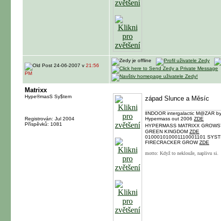
24-06-2007 v
21:56
PM
Matrixx
Hype®masS Sy$tem
západ Slunce a Měsíc
lINDOOR intergalactic M@ZAR by
Registrován: Jul 2004
Hypermass out 2006
ZDE
Příspěvků: 1081
HYPERMASS MATRIXX GROW
GREEN KINGDOM
ZDE
010001010001110001101 SYST
FIRECRACKER GROW
ZDE
motto: Když to neklouže, naplivu si.