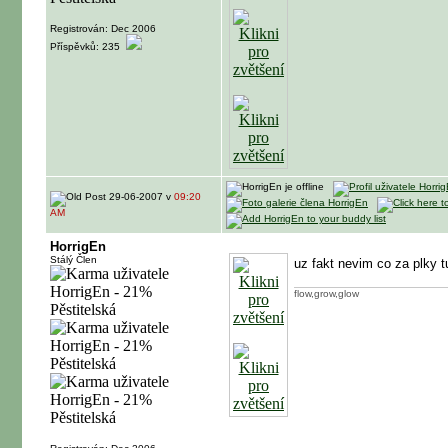
Registrován: Dec 2006
Příspěvků: 235
29-06-2007 v
09:20
AM
HorrigEn
Stálý Člen
uz fakt nevim co za plky
flow,grow,glow