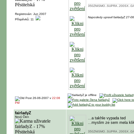
350ZNISMO..SUPRA..200SX..GA
Registrován: Jun 2007
Naposledy upravil fairladyZ 27-
Příspěvků: 11
26-06-2007 v
22:08
PM
fairladyZ
Nový Člen
...a takhle vypada ted
...myslim ze sem mela kl
350ZNISMO..SUPRA..200SX..GA