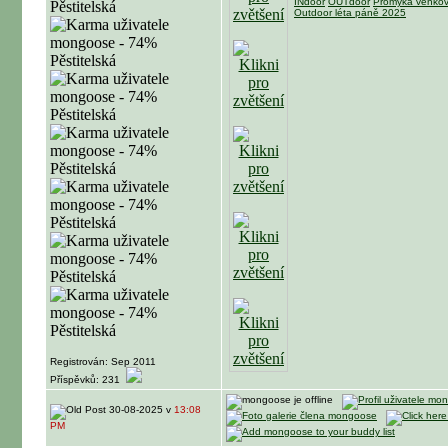
INdoor
OUTdoor
Promyka venko
Outdoor léta páně 2025
Registrován: Sep 2011
Příspěvků: 231
30-08-2025 v
13:08
PM