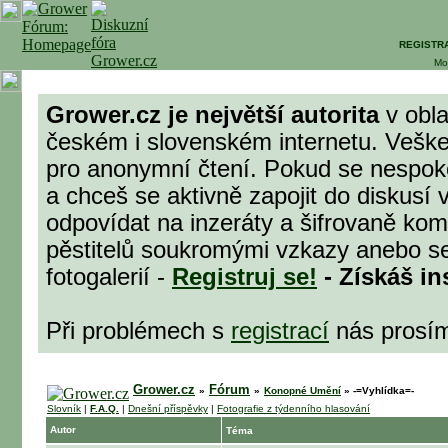
REGISTR
Mo
Grower.cz je největší autorita
v obla
českém i slovenském internetu. Veške
pro anonymní čtení. Pokud se nespok
a chceš se aktivně zapojit do diskusí 
odpovídat na inzeráty a šifrovaně komu
pěstitelů soukromými vzkazy anebo se
fotogalerií -
Registruj se!
- Získáš in
Při problémech s
registrací
nás prosí
Grower.cz
Fórum
»
»
Konopné Umění
»
-=Vyhlídka=-
Slovník
|
F.A.Q.
|
Dnešní příspěvky
|
Fotografie z týdenního hlasování
Autor
Téma