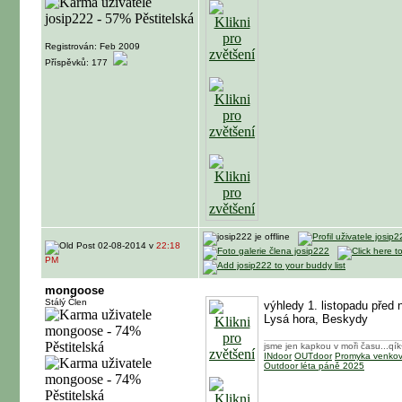
Registrován: Feb 2009
Příspěvků: 177
02-08-2014 v
22:18
PM
mongoose
Stálý Člen
výhledy 1. listopadu před n
Lysá hora, Beskydy
jsme jen kapkou v moři času...qí
INdoor
OUTdoor
Promyka venko
Outdoor léta páně 2025