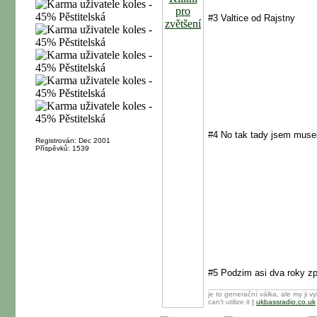
#3 Valtice od Rajstny
#4 No tak tady jsem musel
Registrován: Dec 2001
Příspěvků: 1539
#5 Podzim asi dva roky z
je to generační válka, ale my ji v
can't utilize it
|
ukbassradio.co.uk