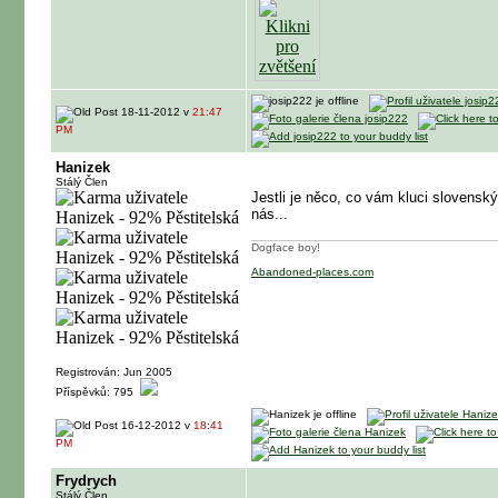
18-11-2012 v
21:47
PM
Hanizek
Stálý Člen
Jestli je něco, co vám kluci slovensk
nás...
Dogface boy!
Abandoned-places.com
Registrován: Jun 2005
Příspěvků: 795
16-12-2012 v
18:41
PM
Frydrych
Stálý Člen