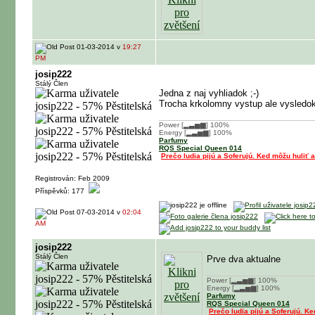
01-03-2014 v
19:27
PM
josip222
Stálý Člen
Jedna z naj vyhliadok ;-)
Trocha krkolomny vystup ale vysledok 
Power [▂▃▅▆] 100%
Energy [▂▃▅▆] 100%
Parfumy
RQS Special Queen 014
Prečo ludia pijú a Soferujú. Ked môžu huliť a
Registrován: Feb 2009
Příspěvků: 177
07-03-2014 v
02:04
AM
josip222
Stálý Člen
Prve dva aktualne
Power [▂▃▅▆] 100%
Energy [▂▃▅▆] 100%
Parfumy
RQS Special Queen 014
Prečo ludia pijú a Soferujú. Ke