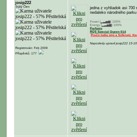
josip222
Stálý Člen
jedna z vyhliadok asi 700
nedaleko národného parku 
Power [▂▃▅▆] 100%
Energy [▂▃▅▆] 100%
Parfumy
RQS Special Queen 014
Prečo ludia pijú a Soferujú. Ke
Naposledy upravil josip222 15-1
Registrován: Feb 2009
Příspěvků: 177