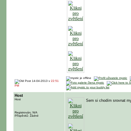
14-04-2013 v
22:51
PM
Host
Host
Sem si chodím srovnat m
Registrován: N/A
Příspěvků: Žádné