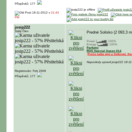
Příspěvků: 177
18-11-2012 v
21:43
PM
josip222
Stálý Člen
Predné Solisko (2 093,3 m
Power [▂▃▅▆] 100%
Energy [▂▃▅▆] 100%
Parfumy
RQS Special Queen 014
Prečo ludia pijú a Soferujú. Ke
Naposledy upravil josip222 18-1
Registrován: Feb 2009
Příspěvků: 177