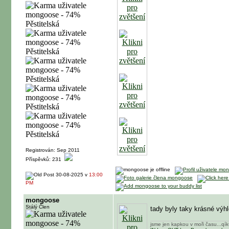
Registrován: Sep 2011
Příspěvků: 231
30-08-2025 v
13:00
PM
mongoose
Stálý Člen
tady byly taky krásné výh
jsme jen kapkou v moři času...qí