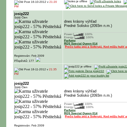
16-10-2012 v
21:20
PM
josip222
Stálý Člen
dnes krásny výhľad
Predné Solisko (2093m n.m.)
Power [▂▃▅▆] 100%
Energy [▂▃▅▆] 100%
Parfumy
RQS Special Queen 014
Prečo ludia pijú a Soferujú. Ked môžu huliť a
Registrován: Feb 2009
Příspěvků: 177
18-11-2012 v
21:35
PM
josip222
Stálý Člen
dnes krásny výhľad
Predné Solisko (2093m n.m.)
Power [▂▃▅▆] 100%
Energy [▂▃▅▆] 100%
Parfumy
RQS Special Queen 014
Prečo ludia pijú a Soferujú. Ked môžu huliť a
Registrován: Feb 2009