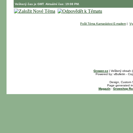
Veškerý čas je GMT. Aktuální čas: 19:08 PM.
Pošli Téma Kamarádovi E-mailem
|
Vy
Grower.cz
| Veškerý obsah 
Powered by: vBulletin - Cop
Design, Custom S
Page generated in
Magazín
-
Growshop Ro