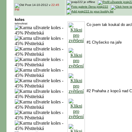
14-10-2012 v
22:45
PM
koles
teknokrat
Co jsem tak koukal do ar
#1 Chyšecko na jaře
#2 Prahaha z kopců nad C