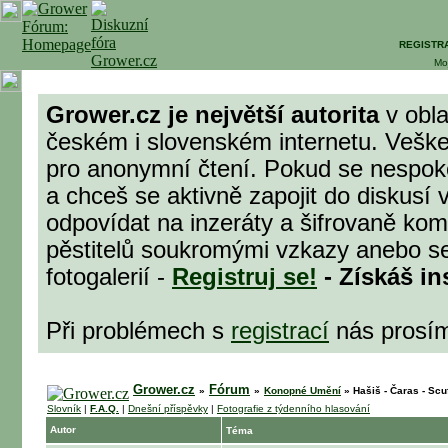
REGISTR
Mo
Grower.cz je největší autorita
v obla
českém i slovenském internetu. Veške
pro anonymní čtení. Pokud se nespok
a chceš se aktivně zapojit do diskusí 
odpovídat na inzeráty a šifrovaně komu
pěstitelů soukromými vzkazy anebo se
fotogalerií -
Registruj se!
- Získáš in
Při problémech s
registrací
nás prosí
Grower.cz
Fórum
»
»
Konopné Umění
»
Hašiš - Čaras - Scuf
Slovník
|
F.A.Q.
|
Dnešní příspěvky
|
Fotografie z týdenního hlasování
Autor
Téma