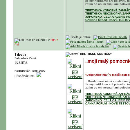
že my neříkáme ani polovinu t
zatím co oni neznají ani polovinu
TIBETHSKÁ KONOPNÁ ZAHRÁD
TIBETHSKÁ NEKONOPNÁ ZAHR
JAPONSKO
,
CELÁ GALERIE F
CANNA FÓRUM - NOVÉ TESTOV
12-04-2012 v
20:36
PM
Tibeth
TIBETHSKÉ KOSTIČKY
Zahradník Země
..moji malý pomocníc
Registrován: Sep 2009
*Dokonalost tkví v maličkostech
Příspěvků: 391
.. Rozdíl mezi námi a ostatními 
že my neříkáme ani polovinu t
zatím co oni neznají ani polovinu
TIBETHSKÁ KONOPNÁ ZAHRÁD
TIBETHSKÁ NEKONOPNÁ ZAHR
JAPONSKO
,
CELÁ GALERIE F
CANNA FÓRUM - NOVÉ TESTOV