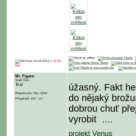
14-04-2012 v
19:00
PM
Mr. Figaro
Stálý Člen
úžasný. Fakt hel
Registrován: Dec 2004
do nějaký brožu
Příspěvků: 947
dobrou chuť přej
vyrobit
....
projekt Venus