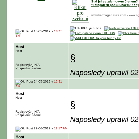
Stal jsi se zde novým členem? T
"Fotogalerii pod Sluncem" ! ! !
/
www.karmagenetics.com - www.og
15-05-2012 v
10:43
AM
Host
Host
§
Registrován: N/A
Příspěvků: Žádné
Naposledy upravil 0
24-05-2012 v
12:11
PM
Host
Host
§
Registrován: N/A
Příspěvků: Žádné
Naposledy upravil 0
27-06-2012 v
11:17 AM
Host