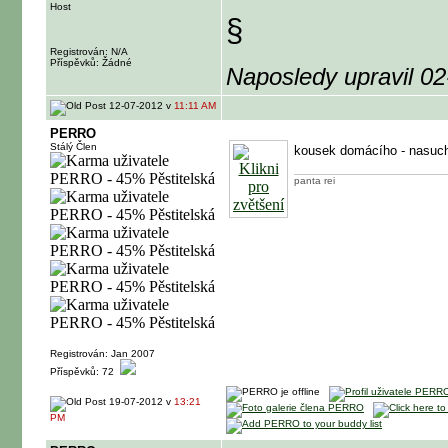
Host
§
Registrován: N/A
Příspěvků: Žádné
Naposledy upravil 0
12-07-2012 v
11:11 AM
PERRO
Stálý Člen
kousek domácího - nasuch
panta rei
Registrován: Jan 2007
Příspěvků: 72
19-07-2012 v
13:21
PM