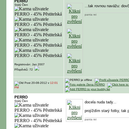
PERRO
Stálý Člen
...tak rovnou navážu: dov
panta rei
Registrován: Jan 2007
Příspěvků: 72
20-08-2012 v
12:01
PM
PERRO
Stálý Člen
docela nuda tady...
projíždím starý fotky, tak
panta rei