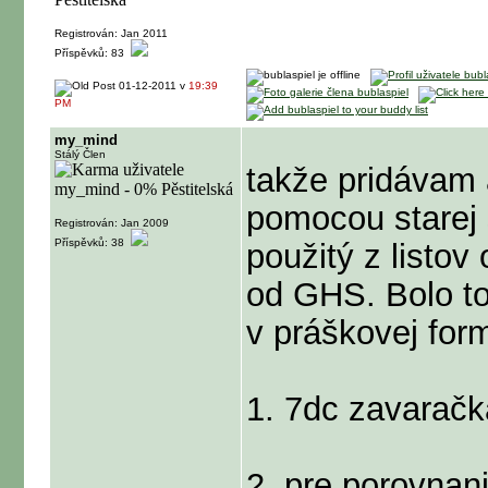
Registrován: Jan 2011
Příspěvků: 83
01-12-2011 v
19:39
PM
my_mind
Stálý Člen
takže pridávam a
pomocou starej 
Registrován: Jan 2009
Příspěvků: 38
použitý z listov 
od GHS. Bolo to
v práškovej for
1. 7dc zavaračk
2. pre porovnan