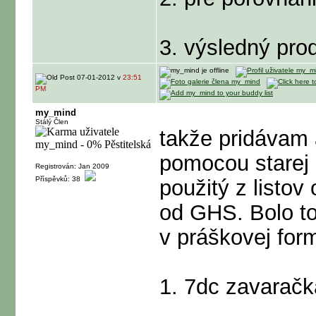
3. výsledný pro
07-01-2012 v
23:51
PM
my_mind
Stálý Člen
takže pridávam a
pomocou starej 
Registrován: Jan 2009
Příspěvků: 38
použitý z listov 
od GHS. Bolo to
v práškovej for
1. 7dc zavaračk