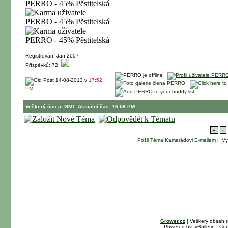
Registrován: Jan 2007
Příspěvků: 72
14-08-2013 v
17:52
PM
Veškerý čas je GMT. Aktuální čas: 16:58 PM.
«
‹
Pošli Téma Kamarádovi E-mailem
|
Vy
Grower.cz
| Veškerý obsah 
Powered by: vBulletin - Cop