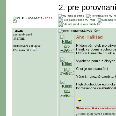
2. pre porovnan
08-01-2012 v
00:03
AM
Tibeth
TIBETHSKÉ KOSTIČKY
Zahradník Země
Ahoj Hašišáci
Přidám pár fotek pro ožive
Registrován: Sep 2009
Hašík vyrobený suchou ce
Příspěvků: 391
Odrůdy
Pineaplle chunk
a
Vyrobeno pouze z čistých 
Chuť je spectaculární,
Vůně šmakózně exorbitant
High dlouhodobě euforický
kvintesenčně celebrationál
*Dokonalost tkví v maličkostech
.. Rozdíl mezi námi a ostatními 