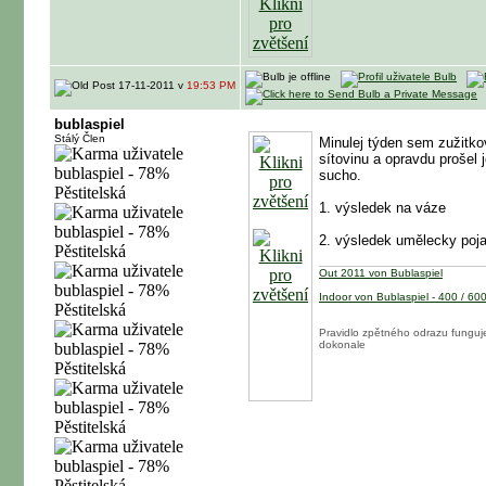
17-11-2011 v
19:53 PM
bublaspiel
Stálý Člen
Minulej týden sem zužitko
sítovinu a opravdu prošel 
sucho.
1. výsledek na váze
2. výsledek umělecky poj
Out 2011 von Bublaspiel
Indoor von Bublaspiel - 400 / 60
Pravidlo zpětného odrazu funguj
dokonale