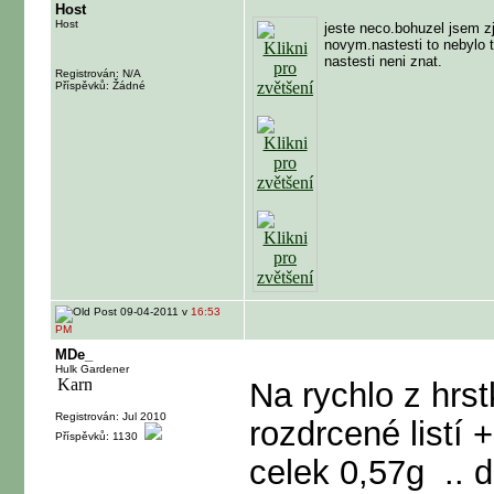
Host
Host
jeste neco.bohuzel jsem zj
novym.nastesti to nebylo t
nastesti neni znat.
Registrován: N/A
Příspěvků: Žádné
09-04-2011 v
16:53
PM
MDe_
Hulk Gardener
Na rychlo z hrstk
Registrován: Jul 2010
rozdrcené listí
Příspěvků: 1130
celek 0,57g
.. 