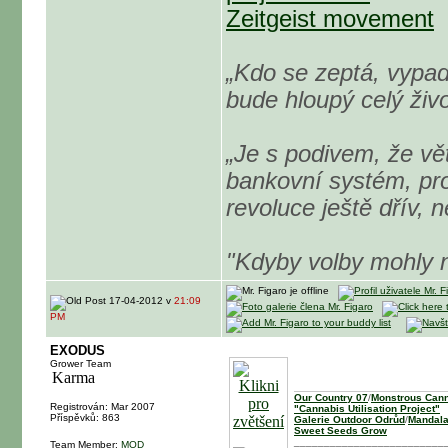
Zeitgeist movement
„Kdo se zeptá, vypad
bude hloupý celý živo
„Je s podivem, že vě
bankovní systém, pro
revoluce ještě dřív, 
"Kdyby volby mohly n
17-04-2012 v
21:09
PM
EXODUS
Grower Team
Our Country 07
/
Monstrous Cann
Registrován: Mar 2007
"Cannabis Utilisation Project"
Příspěvků: 863
Galerie Outdoor Odrůd
/
Mandala
Sweet Seeds Grow
_________________________
Team Member:
MOD