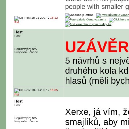
people with smaller 
18-01-2007 v
15:12
PM
Host
Host
UZÁVĚR
Registrován: N/A
Příspěvků: Žádné
5 návrhů s nejv
druhého kola kd
hlasů (měli byc
18-01-2007 v
15:35
PM
Host
Host
Xerxe, já vím, ž
Registrován: N/A
smajlíků, aby m
Příspěvků: Žádné