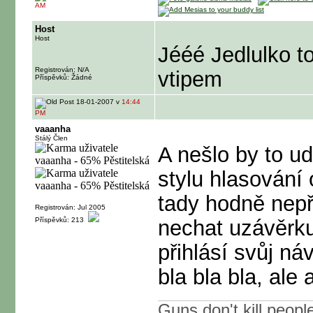
AM
Host
Host
Jééé Jedlulko to
Registrován: N/A
vtipem
Příspěvků: Žádné
18-01-2007 v
14:44
PM
vaaanha
Stálý Člen
A nešlo by to ud
stylu hlasování
tady hodně nepř
Registrován: Jul 2005
Příspěvků: 213
nechat uzávěrku
přihlásí svůj ná
bla bla bla, al
Guns don't kill peopl