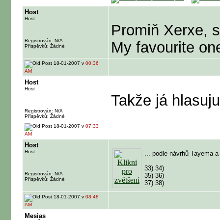
Host
Host
Promiň Xerxe, s
Registrován: N/A
My favourite on
Příspěvků: Žádné
18-01-2007 v
00:36
AM
Host
Host
Takže já hlasuj
Registrován: N/A
Příspěvků: Žádné
18-01-2007 v
07:33
AM
Host
Host
... podle návrhů Tayema a
33) 34)
Registrován: N/A
35) 36)
Příspěvků: Žádné
37) 38)
18-01-2007 v
08:48
AM
Mesias