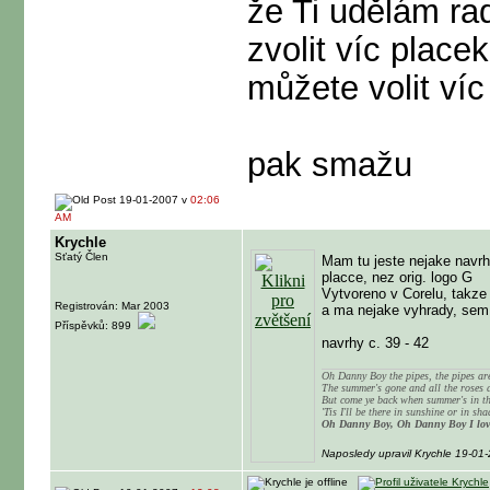
že Ti udělám ra
zvolit víc place
můžete volit víc 
pak smažu
19-01-2007 v
02:06
AM
Krychle
Sťatý Člen
Mam tu jeste nejake navrhy
placce, nez orig. logo G
Vytvoreno v Corelu, takze 
Registrován: Mar 2003
a ma nejake vyhrady, sem
Příspěvků: 899
navrhy c. 39 - 42
Oh Danny Boy the pipes, the pipes ar
The summer's gone and all the roses d
But come ye back when summer's in t
'Tis I'll be there in sunshine or in sh
Oh Danny Boy, Oh Danny Boy I lov
Naposledy upravil Krychle 19-01