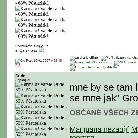
Registrován: Sep 2005
Příspěvků: 456
19-01-2007 v
12:38
PM
Dude
Shpongler
mne by se tam li
se mne jak" Gr
OBČANÉ VŠECH ZE
Marijuana nezabíjí
M
represe