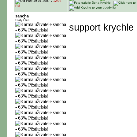
19-01-2007 v
12:08
PM
sancha
Stálý Člen
support krychle 