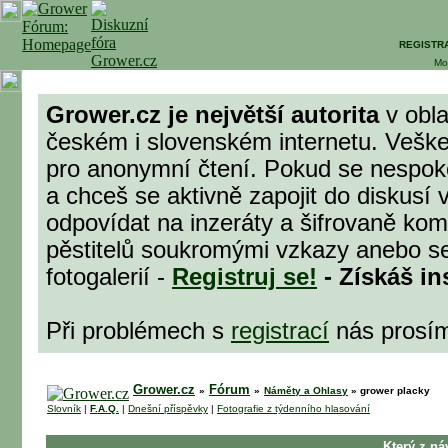
REGISTR
Mo
Grower.cz je největší autorita
v obla
českém i slovenském internetu. Veške
pro anonymní čtení. Pokud se nespok
a chceš se aktivně zapojit do diskusí 
odpovídat na inzeráty a šifrovaně komu
pěstitelů soukromými vzkazy anebo se
fotogalerií -
Registruj se!
- Získáš in
Při problémech s
registrací
nás prosí
Grower.cz
Fórum
»
»
Náměty a Ohlasy
»
grower placky
Slovník
|
F.A.Q.
|
Dnešní příspěvky
|
Fotografie z týdenního hlasování
Který z ná