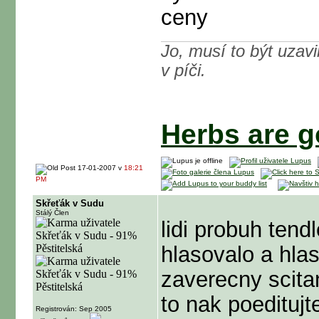
ceny
Jo, musí to být uzavi
v píči.
Herbs are go
17-01-2007 v
18:21
PM
Skřeťák v Sudu
Stálý Člen
lidi probuh tend
hlasovalo a hlas
zaverecny scitan
to nak poeditujt
Registrován: Sep 2005