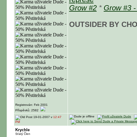
Grow #2
*
Grow #3 -
OUTSIDER BY CHO
Registrován: Feb 2001
Příspěvků: 2582
19-01-2007 v
12:47
PM
Krychle
Sťatý Člen