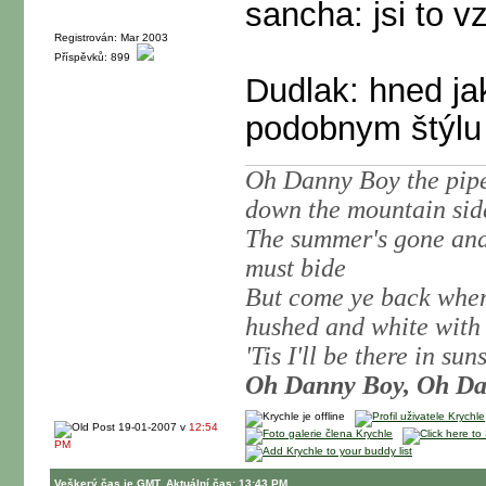
sancha: jsi to v
Registrován: Mar 2003
Příspěvků: 899
Dudlak: hned ja
podobnym štýlu 
Oh Danny Boy the pipes
down the mountain sid
The summer's gone and a
must bide
But come ye back when
hushed and white with
'Tis I'll be there in su
Oh Danny Boy, Oh Dan
19-01-2007 v
12:54
PM
Veškerý čas je GMT. Aktuální čas: 13:43 PM.