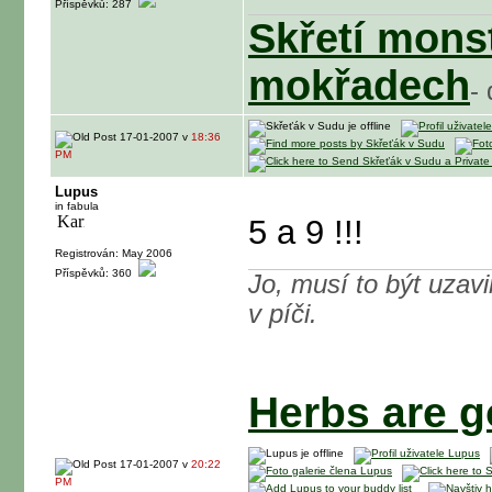
Příspěvků: 287
Skřetí mons
mokřadech
-
17-01-2007 v
18:36
PM
Lupus
in fabula
5 a 9 !!!
Registrován: May 2006
Příspěvků: 360
Jo, musí to být uzavi
v píči.
Herbs are go
17-01-2007 v
20:22
PM