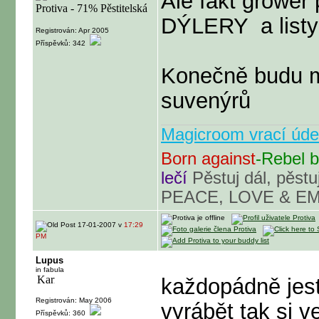
Ale fakt grow
DÝLERY
a list
Registrován: Apr 2005
Příspěvků: 342
Konečně budu m
suvenýrů
Magicroom vrací úd
Born against
-Rebel 
lečí
Pěstuj dál, pěstuj
PEACE, LOVE & EMP
17-01-2007 v
17:29
PM
Lupus
in fabula
každopádně jest
Registrován: May 2006
vyrábět tak si
Příspěvků: 360