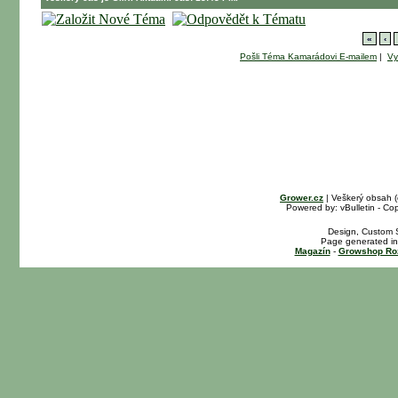
«
‹
Pošli Téma Kamarádovi E-mailem
|
Vy
Grower.cz
| Veškerý obsah 
Powered by: vBulletin - Cop
Design, Custom S
Page generated in
Magazín
-
Growshop Ro