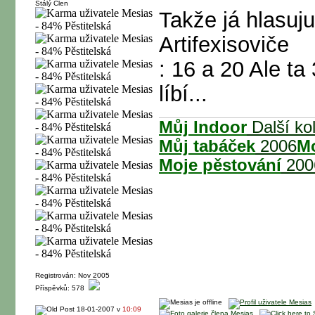
Stálý Člen
Takže já hlasuj
Artifexisoviče
: 16 a 20 Ale ta
líbí...
Můj Indoor
Další ko
Můj tabáček
2006
Mo
Moje pěstování
200
Registrován: Nov 2005
Příspěvků: 578
18-01-2007 v
10:09