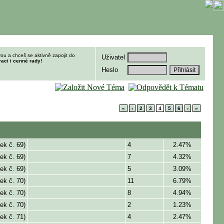
ou a chceš se aktivně zapojit do
Uživatel
raci i cenné rady!
Heslo
«
‹
2
3
4
5
6
›
»
ek č. 69)
4
2.47%
ek č. 69)
7
4.32%
ek č. 69)
5
3.09%
ek č. 70)
11
6.79%
ek č. 70)
8
4.94%
ek č. 70)
2
1.23%
ek č. 71)
4
2.47%