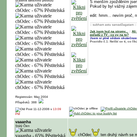
účastník silničního provozu
S menším zpožděním jsem s
Pokud by byl vážný zájem
edit: hmm... nevím proč, n
:: subham astu sarvadžagatam ::
Jak jsem lezl na stromy...
::
Ali
pořadů z TV - co vy na to?
Jsem si plně vědom skutečnosti
Pravidlo č.1: Nelíbí se ti, co 
Registrován: May 2004
Příspěvků: 388
11-12-2006 v
13:09
PM
vaaanha
Stálý Člen
chOdec
ten druhý návrh se mi