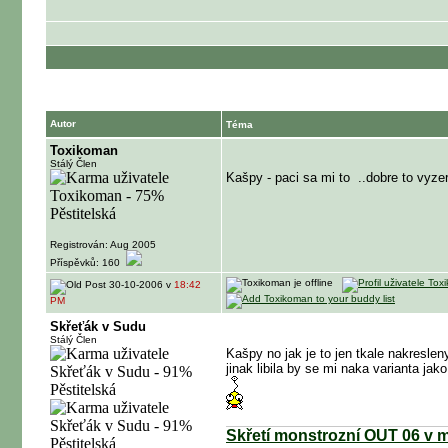
Autor
Téma
Toxikoman
Stálý Člen
Kašpy - paci sa mi to
..dobre to vyze
Registrován: Aug 2005
Příspěvků: 160
30-10-2006 v
18:42
PM
Skřeťák v Sudu
Stálý Člen
Kašpy no jak je to jen tkale nakreslen
jinak libila by se mi naka varianta ja
Skřetí monstrozní OUT 06 v