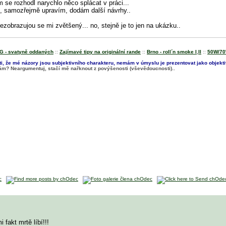
e rozhodl narychlo něco splácat v práci...
, samozřejmě upravím, dodám další návrhy..
ezobrazujou se mi zvětšený... no, stejně je to jen na ukázku..
 G - svatyně oddaných
::
Zajímavé tipy na originální rande
::
Brno - roll´n smoke I
,
II
::
50W/70
, že mé názory jsou subjektivního charakteru, nemám v úmyslu je prezentovat jako objekti
říkám? Neargumentuj, stačí mě nařknout z povýšenosti (vševědoucnosti)..
 fakt mrtě líbí!!!