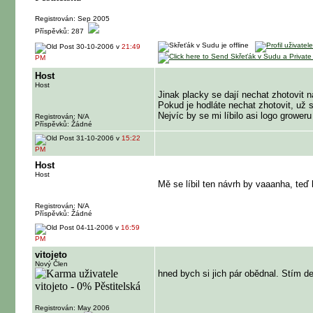
Registrován: Sep 2005
Příspěvků: 287
30-10-2006 v
21:49
PM
Host
Host
Jinak placky se dají nechat zhotovit 
Pokud je hodláte nechat zhotovit, už 
Nejvíc by se mi líbilo asi logo growe
Registrován: N/A
Příspěvků: Žádné
31-10-2006 v
15:22
PM
Host
Host
Mě se líbil ten návrh by vaaanha, teď
Registrován: N/A
Příspěvků: Žádné
04-11-2006 v
16:59
PM
vitojeto
Nový Člen
hned bych si jich pár obědnal. Stím d
Registrován: May 2006