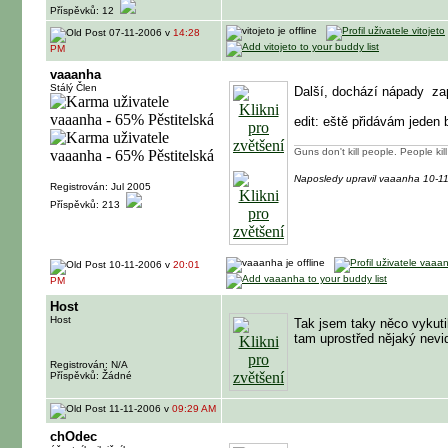
Příspěvků: 12
07-11-2006 v
14:28
PM
vaaanha
Stálý Člen
Další, dochází nápady
zap
edit: eště přidávám jeden 
Guns don't kill people. People ki
Naposledy upravil vaaanha 10-1
Registrován: Jul 2005
Příspěvků: 213
10-11-2006 v
20:01
PM
Host
Host
Tak jsem taky něco vykutil
tam uprostřed nějaký nevi
Registrován: N/A
Příspěvků: Žádné
11-11-2006 v
09:29 AM
chOdec