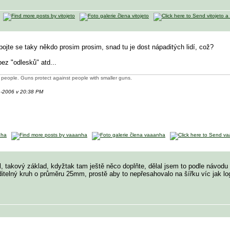
ojte se taky někdo prosim prosim, snad tu je dost nápaditých lidí, což?
bez "odlesků" atd...
ll people. Guns protect against people with smaller guns.
1-2006 v 20:38 PM
, takový základ, kdyžtak tam ještě něco doplňte, dělal jsem to podle návodu 
ditelný kruh o průměru 25mm, prostě aby to nepřesahovalo na šířku víc jak lo