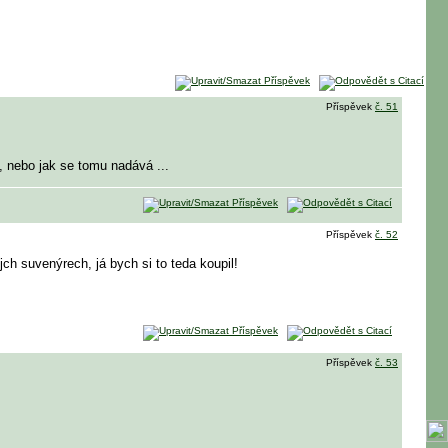
Příspěvek
č. 51
né, nebo jak se tomu nadává
...
Příspěvek
č. 52
ch suvenýrech, já bych si to teda koupil!
Příspěvek
č. 53