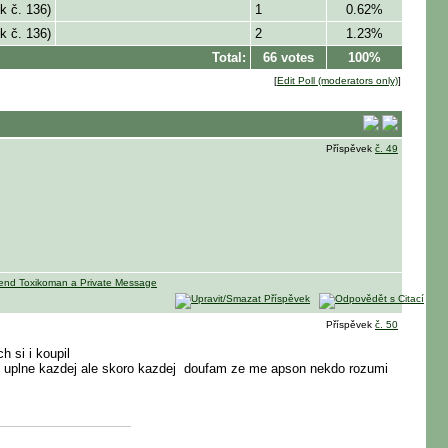
k č. 136)
1
0.62%
k č. 136)
2
1.23%
Total:
66 votes
100%
[
Edit Poll (moderators only)
]
Příspěvek
č. 49
Příspěvek
č. 50
h si i koupil
ne uplne kazdej ale skoro kazdej
doufam ze me apson nekdo rozumi