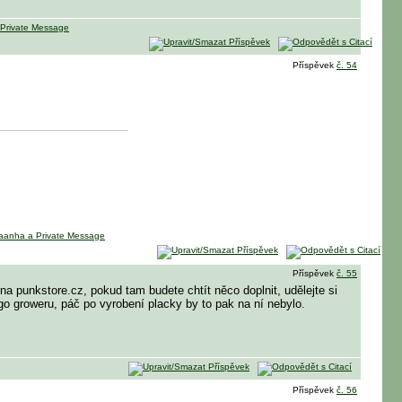
Příspěvek
č. 54
Příspěvek
č. 55
na punkstore.cz, pokud tam budete chtít něco doplnit, udělejte si
go groweru, páč po vyrobení placky by to pak na ní nebylo.
Příspěvek
č. 56