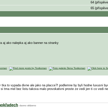
64 (příspěve
65 (příspěve
ra aj ako nalepka aj ako banner na stranky
y tka to vypada divne ale jako na placce?! podlemne by byli hodne luxusni byc
ko si tma mel bez listu takova malo provokativni proste ze vedi jen ti co vedi 
 mokřadech
- davno sklizeno