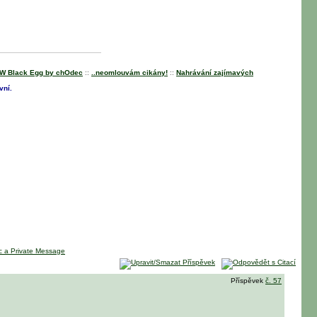
W Black Egg by chOdec
::
..neomlouvám cikány!
::
Nahrávání zajímavých
vní.
Příspěvek
č. 57