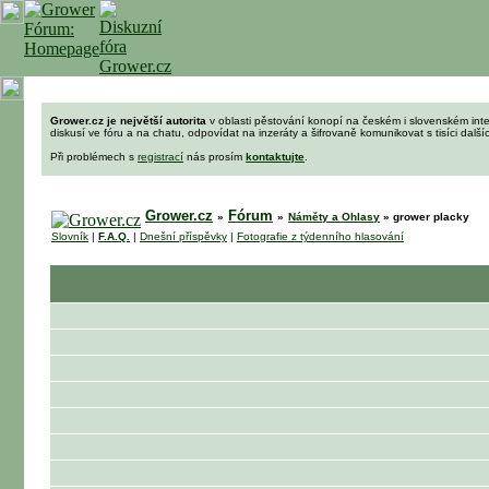
Grower.cz je největší autorita
v oblasti pěstování konopí na českém i slovenském int
diskusí ve fóru a na chatu, odpovídat na inzeráty a šifrovaně komunikovat s tisíci dalš
Při problémech s
registrací
nás prosím
kontaktujte
.
Grower.cz
Fórum
»
»
Náměty a Ohlasy
»
grower placky
Slovník
|
F.A.Q.
|
Dnešní příspěvky
|
Fotografie z týdenního hlasování