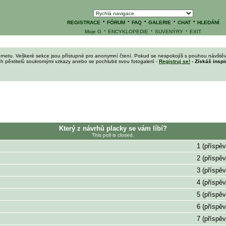
·
·
·
·
·
REGISTRACE
FÓRUM
FAQ
GALERIE
CHAT
HLEDÁNÍ
·
·
·
Moje G
ENCYKLOPEDIE
SUVENÝRY
EXIT
ernetu. Veškeré sekce jsou přístupné pro anonymní čtení. Pokud se nespokojíš s pouhou návštěv
ích pěstitelů soukromými vzkazy anebo se pochlubit svou fotogalerií -
Registruj se!
- Získáš inspi
Který z návrhů placky se vám líbí?
This poll is closed.
1 (příspěv
2 (příspěv
3 (příspěv
4 (příspěv
5 (příspěv
6 (příspěv
7 (příspěv