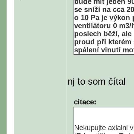
bude mít jeden 90
se sníží na cca 2
o 10 Pa je výkon 
ventilátoru 0 m3/h
poslech běží, ale
proud při kterém 
spálení vinutí mo
nj to som čítal
citace:
Nekupujte axialni v