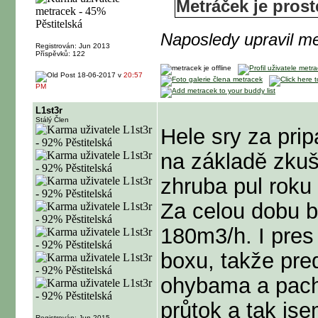
Metráček je pro
Naposledy upravil m
Registrován: Jun 2013
Příspěvků: 122
18-06-2017 v
20:57
PM
L1st3r
Stálý Člen
Hele sry za pri
na základě zkuš
zhruba pul rok
Za celou dobu b
180m3/h. I pres
boxu, takže pre
ohybama a pacha
průtok a tak js
Registrován: Jun 2015