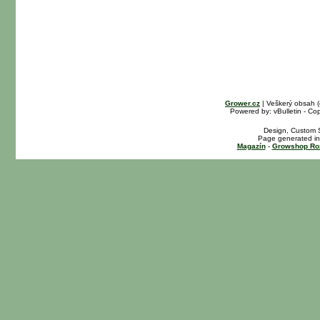
Grower.cz
| Veškerý obsah 
Powered by: vBulletin - Cop
Design, Custom S
Page generated in
Magazín
-
Growshop Ro