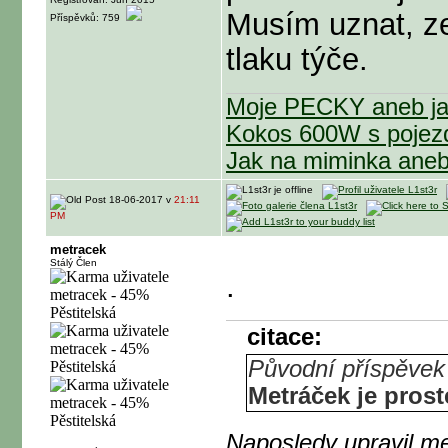
Musím uznat, ze
Příspěvků: 759
tlaku týče.
Moje PECKY aneb jak
Kokos 600W s poje
Jak na miminka ane
18-06-2017 v
21:11
PM
metracek
Stálý Člen
.
citace:
Původní příspěvek
Metráček je pro
Naposledy upravil m