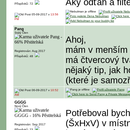
Aký odťah a fil
Příspěvků: 72
05-09-2017 v
13:56
PM
Pang
Stálý Člen
Ahoj,
mám v menším b
Registrován: Aug 2017
Příspěvků: 48
má čtvercový tva
nějaký tip, jak h
(které je samoz
06-09-2017 v
10:52
AM
GGGG
Nový Člen
Potřeboval byc
(ŠxHxV) v místn
Registrován: Sep 2017
Příspěvků: 23