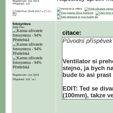
Registrován: Jun 2013
Příspěvků: 122
18-06-2017 v
21:23
PM
fotosynteza
Stálý Člen
citace:
Původní příspěvek
Ventilator si pre
stejno, ja bych n
bude to asi pras
Registrován: Jun 2016
Příspěvků: 202
EDIT: Ted se div
(100mm), takze v