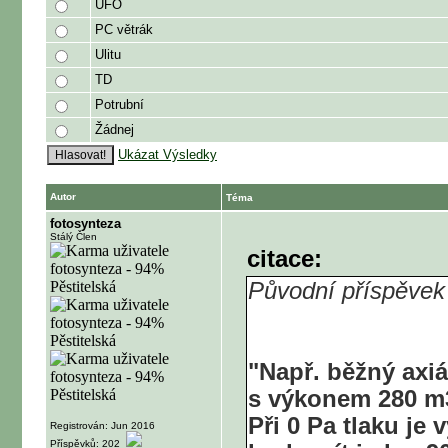
UFO
PC větrák
Ulitu
TD
Potrubní
Žádnej
Ukázat Výsledky
Autor
Téma
fotosynteza
Stálý Člen
citace:
Původní příspěvek
"Např. běžný axiá
s výkonem 280 m
Při 0 Pa tlaku je
Registrován: Jun 2016
Příspěvků: 202