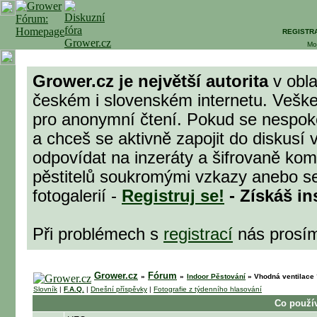
REGISTR
Mo
Grower.cz je největší autorita
v obla
českém i slovenském internetu. Veške
pro anonymní čtení. Pokud se nespok
a chceš se aktivně zapojit do diskusí 
odpovídat na inzeráty a šifrovaně komu
pěstitelů soukromými vzkazy anebo se
fotogalerií -
Registruj se!
- Získáš in
Při problémech s
registrací
nás prosí
Grower.cz
Fórum
»
»
Indoor Pěstování
»
Vhodná ventilace ? 
Slovník
|
F.A.Q.
|
Dnešní příspěvky
|
Fotografie z týdenního hlasování
Co použív