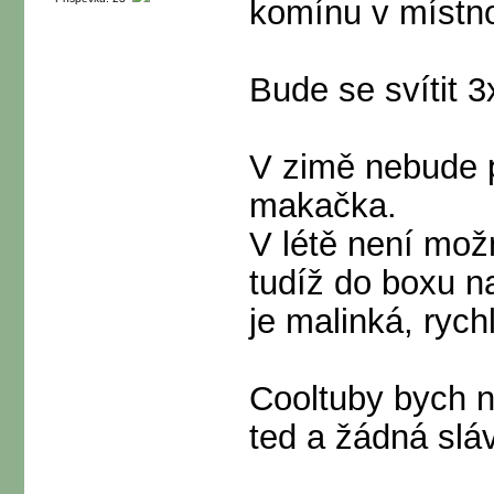
komínu v místno
Bude se svítit 
V zimě nebude p
makačka.
V létě není mož
tudíž do boxu 
je malinká, rych
Cooltuby bych n
ted a žádná slá