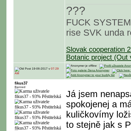
???
FUCK SYSTEM
rise SVK unda 
Slovak cooperation 
Botanic project (Out
19-06-2017 v
07:29
AM
fikus37
Banned
Já jsem nenaps
spokojenej a má
kuličkovímy lož
to stejně jak s P