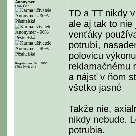
Anonymer
Stálý Člen
TD a TT nikdy ví
ale aj tak to ni
venťáky používa
potrubí, nasade
polovicu výkonu
reklamačnému ri
Registrován: Sep 2005
Příspěvků: 342
a nájsť v ňom s
všetko jasné
Takže nie, axiál
nikdy nebude. L
potrubia.