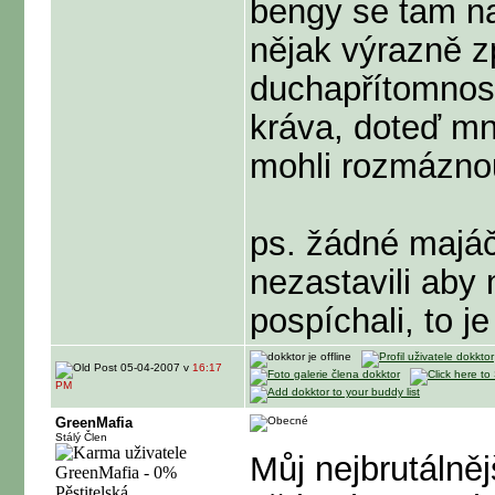
bengy se tam na 
nějak výrazně zp
duchapřítomnosti
kráva, doteď m
mohli rozmáznou
ps. žádné majáčk
nezastavili aby
pospíchali, to 
05-04-2007 v
16:17
PM
GreenMafia
Stálý Člen
Můj nejbrutálněj