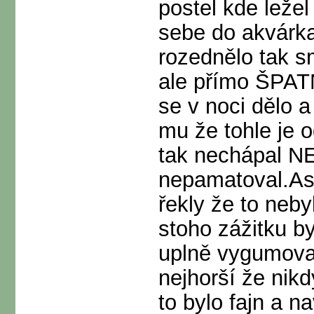
postel kde leže
sebe do akvárka
rozednělo tak s
ale přímo ŠPAT
se v noci dělo 
mu že tohle je o
tak nechápal N
nepamatoval.Asi
řekly že to neb
stoho zážitku b
uplně vygumovano
nejhorší že nik
to bylo fajn a n