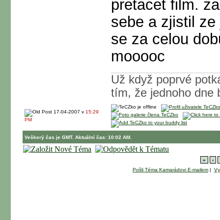
pretacet film. za
sebe a zjistil ze
se za celou dob
mooooc
Už když poprvé potká
tím, že jednoho dne
17-04-2007 v
15:29
PM
Veškerý čas je GMT. Aktuální čas: 10:02 AM.
«
‹
Pošli Téma Kamarádovi E-mailem
|
Vy