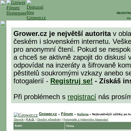
REGISTR
Mo
Grower.cz je největší autorita
v obla
českém i slovenském internetu. Veške
pro anonymní čtení. Pokud se nespok
a chceš se aktivně zapojit do diskusí 
odpovídat na inzeráty a šifrovaně komu
pěstitelů soukromými vzkazy anebo se
fotogalerií -
Registruj se!
- Získáš in
Při problémech s
registrací
nás prosí
Grower.cz
Fórum
»
»
Kuřárna
»
Nejbrutálnější zážitky po hu
Slovník
|
F.A.Q.
|
Dnešní příspěvky
|
Fotografie z týdenního hlasování
Autor
Téma