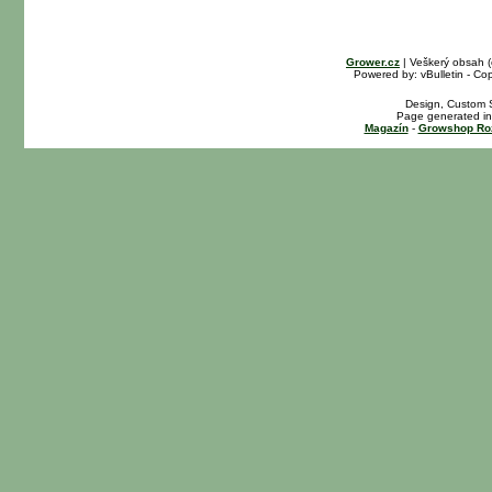
Grower.cz
| Veškerý obsah 
Powered by: vBulletin - Cop
Design, Custom S
Page generated in
Magazín
-
Growshop Ro