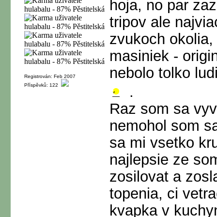
hoja, no par za
tripov ale najvi
zvukoch okolia,
masiniek - origi
nebolo tolko lu
Registrován: Feb 2007
Příspěvků: 122
.
Raz som sa vyval
nemohol som sa 
sa mi vsetko krut
najlepsie ze so
zosilovat a zos
topenia, ci vetr
kvapka v kuchyn