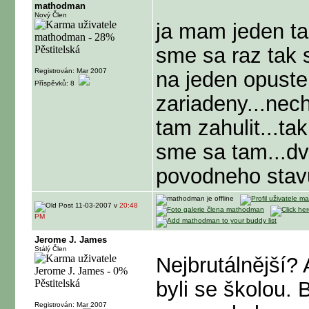
mathodman
Nový Člen
ja mam jeden ta
sme sa raz tak 
Registrován: Mar 2007
na jeden opuste
Příspěvků: 8
zariadeny...nech
tam zahulit...ta
sme sa tam...dv
povodneho stavu
11-03-2007 v
20:48
PM
Jerome J. James
Stálý Člen
Nejbrutálnější?
byli se školou.
Registrován: Mar 2007