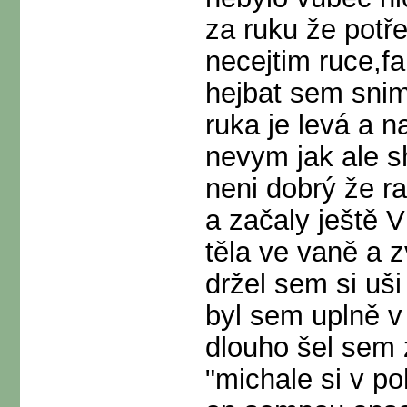
za ruku že potřeb
necejtim ruce,f
hejbat sem sni
ruka je levá a 
nevym jak ale s
neni dobrý že r
a začaly ještě
těla ve vaně a z
držel sem si uš
byl sem uplně v
dlouho šel sem 
"michale si v 