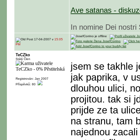
Ave satanas - diskuz
In nomine Dei nostri 
17-04-2007 v
15:05
PM
TeCZko
Stálý Člen
jsem se takhle 
jak paprika, v 
Registrován: Jan 2007
Příspěvků: 80
dlouhou ulici, n
projitou. tak si
prijde ze ta uli
na stranu, tam b
najednou zacali