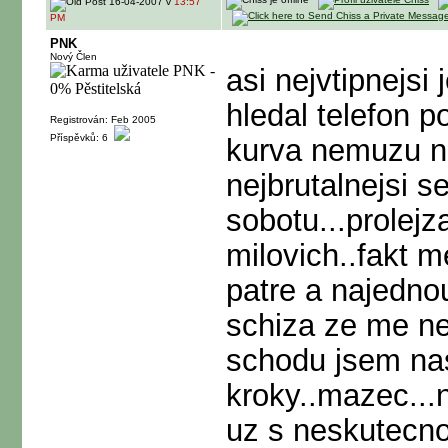
16-04-2007 v
13:57
PM
PNK
Nový Člen
asi nejvtipnejsi
hledal telefon p
Registrován: Feb 2005
Příspěvků: 6
kurva nemuzu na
nejbrutalnejsi se
sobotu...prolej
milovich..fakt m
patre a najednou
schiza ze me ne
schodu jsem nas
kroky..mazec...
uz s neskutecno