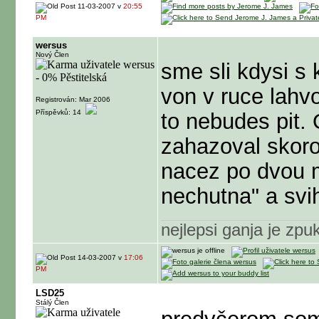
11-03-2007 v
20:55
PM
wersus
Nový Člen
sme sli kdysi 
von v ruce lahv
Registrován: Mar 2006
Příspěvků: 14
to nebudes pit.
zahazoval skoro
nacez po dvou m
nechutna" a svi
nejlepsi ganja je zp
14-03-2007 v
17:06
PM
LSD25
Stálý Člen