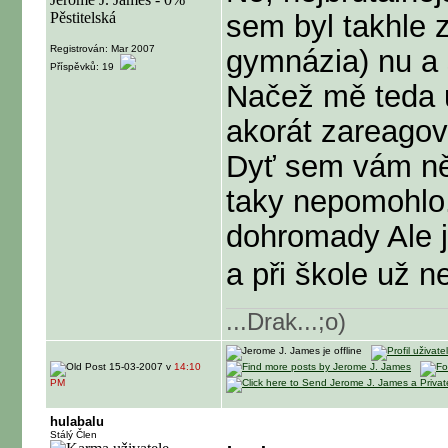
sem byl takhle z
Registrován: Mar 2007
gymnázia) nu a s
Příspěvků: 19
Načež mě teda u
akorát zareagov
Dyť sem vám něc
taky nepomohlo.
dohromady
Ale j
a při škole už n
...Drak...;o)
15-03-2007 v
14:10
PM
hulabalu
Stálý Člen