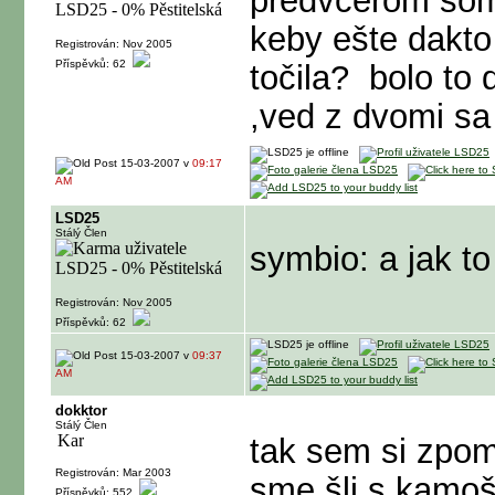
predvčerom som 
keby ešte dakto
Registrován: Nov 2005
Příspěvků: 62
točila?
bolo to 
,ved z dvomi sa
15-03-2007 v
09:17
AM
LSD25
Stálý Člen
symbio: a jak t
Registrován: Nov 2005
Příspěvků: 62
15-03-2007 v
09:37
AM
dokktor
Stálý Člen
tak sem si zpom
Registrován: Mar 2003
sme šli s kamoš
Příspěvků: 552