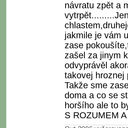
návratu zpět a m
vytrpět.........J
chlastem,druhejd
jakmile je vám u
zase pokoušíte,
zašel za jinym
odvyprávěl akor
takovej hroznej 
Takže sme zase 
doma a co se sta
horšího ale to 
S ROZUMEM A 