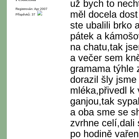
už bych to nech
Registrován: Apr 2007
měl docela dost
Příspěvků: 37
ste ubalili brko
pátek a kámošov
na chatu,tak js
a večer sem kně
gramama týhle 
dorazil šly jsme
mléka,přivedl k v
ganjou,tak sypa
a oba sme se sh
zvrhne celí,dali
po hodině vaře