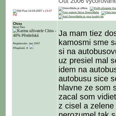
Out 2006 vyčorovane
14-04-2007 v
13:47
PM
Chiss
Nový Člen
Ja mam tiez dos
kamosmi sme sa 
Registrován: Jan 2007
Příspěvků: 8
si na autobusov
uz presiel mal 
idem na autobu
autobusu sice s
hlavne ze som s
zacal som vidie
z cisel a zelen
nerozumel tak so