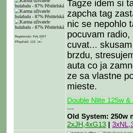
Tagze idem si ta
zapcha tag zas
nic se nepohlo 
pocuvam radio, 
Registrován: Feb 2007
cuvat... skusam
Příspěvků: 122
brzdu, stresuje
auta co ja zamn
ze sa vlastne po
mieste.
Double Nlite 125w 
---
Old System: 250w m
2xJH,4xG13
|
3xNL,