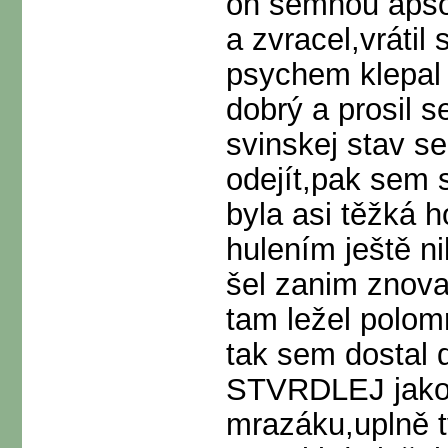
on semnou apsol
a zvracel,vráti
psychem klepal 
dobrý a prosil 
svinskej stav se
odejít,pak sem 
byla asi těžká 
hulením ještě n
šel zanim znova
tam ležel polom
tak sem dostal 
STVRDLEJ jako 
mrazáku,uplně t