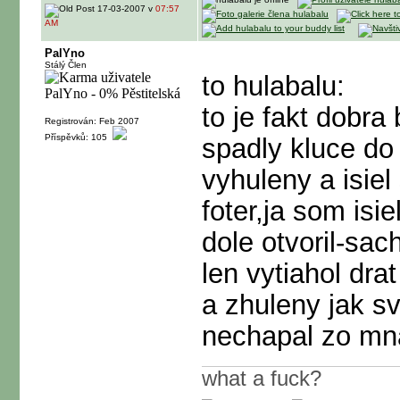
17-03-2007 v
07:57
AM
PalYno
Stálý Člen
to hulabalu:
to je fakt dobra
Registrován: Feb 2007
Příspěvků: 105
spadly kluce do
vyhuleny a isie
foter,ja som isi
dole otvoril-sa
len vytiahol dr
a zhuleny jak sv
nechapal zo mn
what a fuck?