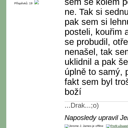
sem se kolem pol
Příspěvků: 19
ne. Tak si sedn
pak sem si lehnu
posteli, kouřim
se probudil, otř
nenašel, tak se
uklidnil a pak š
úplně to samý, 
fakt sem byl tro
boží
...Drak...;o)
Naposledy upravil J