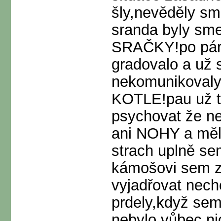
šly,nevěděly sm
sranda byly sme
SRAČKY!po pár 
gradovalo a už 
nekomunikovaly,
KOTLE!pau už t
psychovat že n
ani NOHY a měl
strach uplně se
kámošovi sem z
vyjadřovat nech
prdely,když sem
nebylo vůbec ni