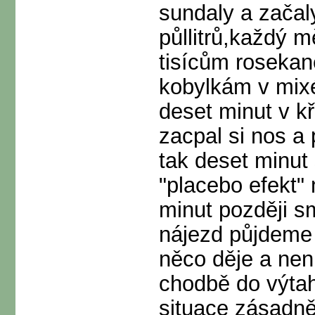
sundaly a začal
půllitrů,každý m
tisícům roseka
kobylkám v mixé
deset minut v k
zacpal si nos a 
tak deset minut
"placebo efekt"
minut později s
nájezd půjdeme 
něco děje a nen
chodbě do výtah
situace zásadně