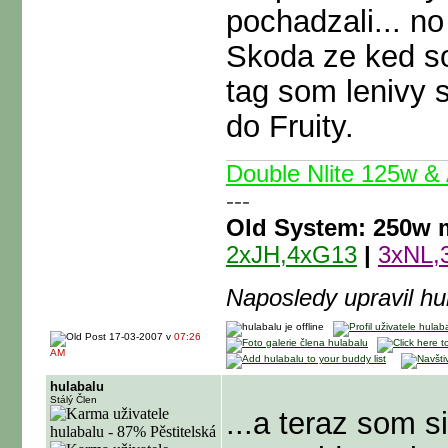
pochadzali... n
Skoda ze ked so
tag som lenivy s
do Fruity.
Double Nlite 125w 
---
Old System: 250w m
2xJH,4xG13
|
3xNL,
Naposledy upravil h
17-03-2007 v
07:26
AM
hulabalu
Stálý Člen
...a teraz som 