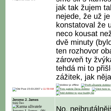
jak tak žujem t
nejede, že už je
konstatoval že u
neco kousat než 
dvě minuty (byl
ten rozhovor o
zároveň ty žvýka
tehdá mi to přiš
zážitek, jak něj
15-03-2007 v
11:59 AM
Jerome J. James
Stálý Člen
No, nejbrutálněj