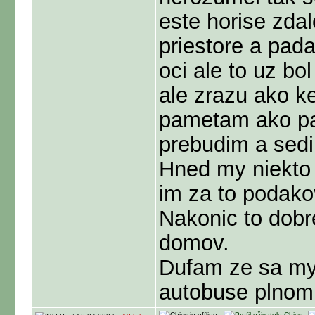
este horise zd
priestore a pad
oci ale to uz bo
ale zrazu ako k
pametam ako pa
prebudim a sedi
Hned my niekto 
im za to podakov
Nakonic to dobr
domov.
Dufam ze sa my 
autobuse plnom 