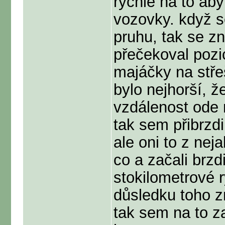
rychle na to ab
vozovky. když s
pruhu, tak se 
přečekoval pozic
majáčky na stře
bylo nejhorší, ž
vzdálenost ode 
tak sem přibrzdi
ale oni to z ne
co a začali brz
stokilometrové 
důsledku toho 
tak sem na to za