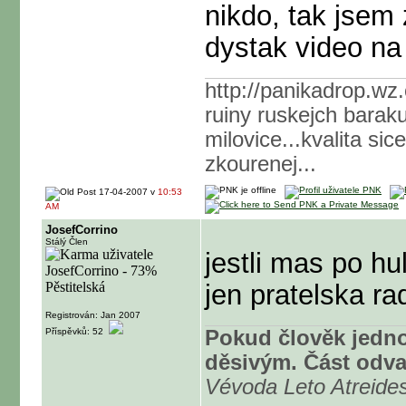
nikdo, tak jsem
dystak video na
http://panikadrop.wz
ruiny ruskejch barak
milovice...kvalita sic
zkourenej...
17-04-2007 v
10:53
AM
JosefCorrino
Stálý Člen
jestli mas po hul
jen pratelska ra
Registrován: Jan 2007
Příspěvků: 52
Pokud člověk jedno
děsivým. Část odvah
Vévoda Leto Atreides