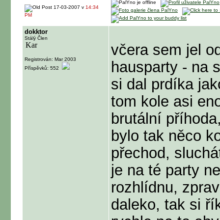
17-03-2007 v
14:34
PM
dokktor
Stálý Člen
včera sem jel 
Registrován: Mar 2003
hausparty - na 
Příspěvků: 552
si dal prdíka ja
tom kole asi e
brutální příhoda
bylo tak něco k
přechod, sluch
je na té party n
rozhlídnu, zprav
daleko, tak si ř