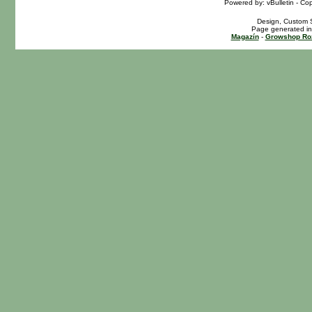
Powered by: vBulletin - Cop
Design, Custom S
Page generated in
Magazín
-
Growshop Ro