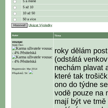
5 a méně
5 až 10
10 až 50
50 a více
Ukázat Výsledky
Autor
Téma
vousac
Stálý Člen
roky dělám pos
(odstátá venkov
nechám plavat 
Registrován: Mar 2014
Příspěvků: 54
které tak trošič
ono do týdne se 
vodě pouze na 
mají být ve tmě ,