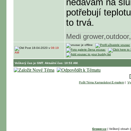
nedávám na slun
potřebují teplot
to trvá.
Medi grower,outdoor,
18-04-2020 v
08:19
AM
Veškerý čas je GMT. Aktuální čas: 10:53 AM.
Pošli Téma Kamarádovi E-mailem
|
Vy
Grower.cz
| Veškerý obsah 