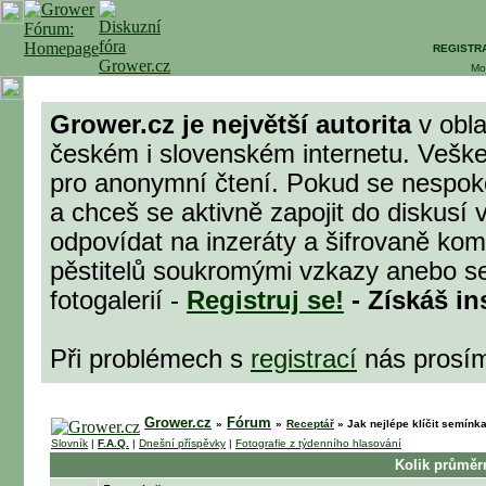
REGISTR
Mo
Grower.cz je největší autorita
v obla
českém i slovenském internetu. Veške
pro anonymní čtení. Pokud se nespok
a chceš se aktivně zapojit do diskusí 
odpovídat na inzeráty a šifrovaně komu
pěstitelů soukromými vzkazy anebo se
fotogalerií -
Registruj se!
- Získáš in
Při problémech s
registrací
nás prosí
Grower.cz
Fórum
»
»
Receptář
»
Jak nejlépe klíčit semínka
Slovník
|
F.A.Q.
|
Dnešní příspěvky
|
Fotografie z týdenního hlasování
Kolik průměr