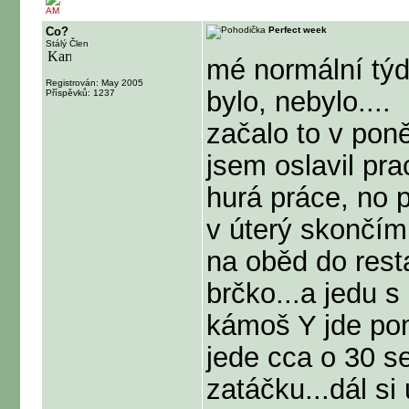
AM
Co?
Perfect week
Stálý Člen
mé normální týd
Registrován: May 2005
bylo, nebylo....
Příspěvků: 1237
začalo to v pon
jsem oslavil pr
hurá práce, no p
v úterý skončím 
na oběd do resta
brčko...a jedu
kámoš Y jde pom
jede cca o 30 se
zatáčku...dál si