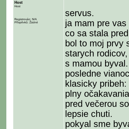
Host
Host
servus.
Registrován: N/A
ja mam pre vas 
Příspěvků: Žádné
co sa stala pre
bol to moj prvy 
starych rodicov,
s mamou byval. 
posledne vianoc
klasicky pribeh:
plny očakavania 
pred večerou som
lepsie chuti.
pokyal sme byval