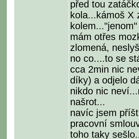
před tou zatáčk
kola...kámoš X 
kolem..."jenom"
mám otřes mozku
zlomená, neslyš
no co....to se s
cca 2min nic nev
díky) a odjelo dál
nikdo nic neví...
našrot...
navíc jsem příš
pracovní smlou
toho taky sešlo.