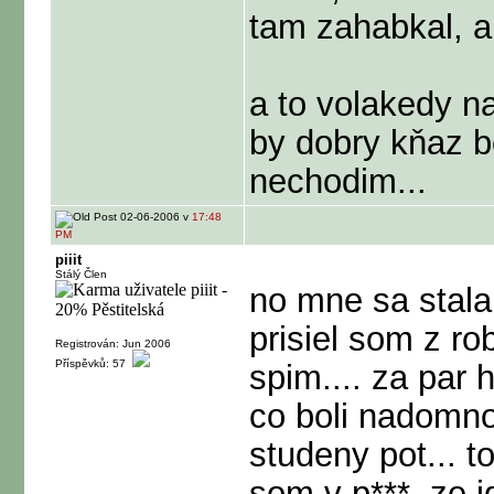
tam zahabkal, a
a to volakedy n
by dobry kňaz b
nechodim...
02-06-2006 v
17:48
PM
piiit
Stálý Člen
no mne sa stala 
prisiel som z r
Registrován: Jun 2006
Příspěvků: 57
spim.... za par
co boli nadomnou
studeny pot... t
som v p***, ze 