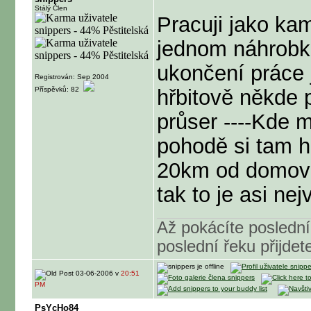
Stálý Člen
Pracuji jako ka
jednom náhrobk
ukončení práce j
Registrován: Sep 2004
Příspěvků: 82
hřbitově někde p
průser ----Kde 
pohodě si tam hrá
20km od domova..
tak to je asi ne
Až pokácíte poslední 
poslední řeku přijdete
03-06-2006 v
20:51
PM
PsYcHo84