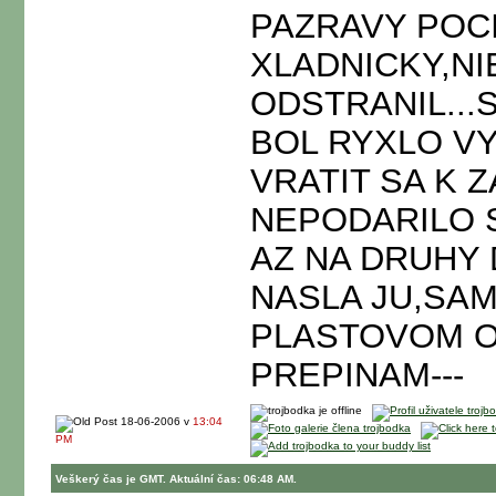
PAZRAVY POCI
XLADNICKY,NI
ODSTRANIL..
BOL RYXLO V
VRATIT SA K Z
NEPODARILO 
AZ NA DRUHY
NASLA JU,SA
PLASTOVOM O
PREPINAM---
18-06-2006 v
13:04
PM
Veškerý čas je GMT. Aktuální čas: 06:48 AM.