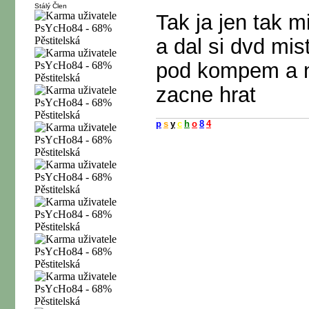
Stálý Člen
Tak ja jen tak 
a dal si dvd mi
pod kompem a n
zacne hrat
p
s
y
c
h
o
8
4