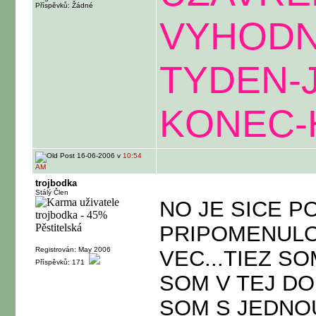
Příspěvků: Žádné
VYHODN
TYDEN-
KONEC-
16-06-2006 v
10:54
AM
trojbodka
Stálý Člen
NO JE SICE P
PRIPOMENUL
Registrován: May 2006
VEC...TIEZ S
Příspěvků: 171
SOM V TEJ DO
SOM S JEDNOU