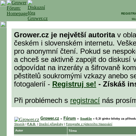
REGISTR
Mo
Grower.cz je největší autorita
v obla
českém i slovenském internetu. Veške
pro anonymní čtení. Pokud se nespok
a chceš se aktivně zapojit do diskusí 
odpovídat na inzeráty a šifrovaně komu
pěstitelů soukromými vzkazy anebo se
fotogalerií -
Registruj se!
- Získáš in
Při problémech s
registrací
nás prosí
Grower.cz
Fórum
»
»
Soutěže
»
0,3l ginko biloby za přihod
Slovník
|
F.A.Q.
|
Dnešní příspěvky
|
Fotografie z týdenního hlasování
Autor
Téma