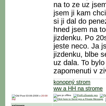
na to ze uz jsem
jsem ji kam chci
si ji dal do pene
hned jsem na to
jizdenku. Po 20s
jeste neco. Ja j
jizdenku, blbe s
uz dala. To bylo
zapomenuti v zi
konopný strom
ww a HH na strome
03-06-2006 v
20:09
PM
snippers