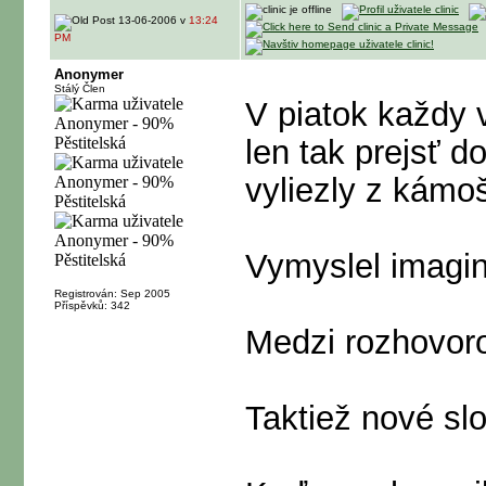
13-06-2006 v
13:24
PM
Anonymer
Stálý Člen
V piatok každy 
len tak prejsť 
vyliezly z kámoš
Vymyslel imagi
Registrován: Sep 2005
Příspěvků: 342
Medzi rozhovoro
Taktiež nové sl