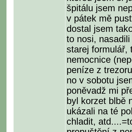
špitálu jsem nepi
v pátek mě pustil
dostal jsem tako
to nosi, nasadil
starej formulář,
nemocnice (nepoč
peníze z trezoru
no v sobotu jse
poněvadž mi pře
byl korzet blbě 
ukázali na té po
chladit, atd....
propuštění z nem