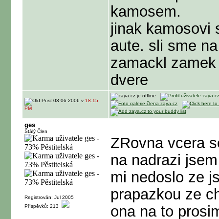
kamosem.
jinak kamosovi s
aute. sli sme na 
zamackl zamek h
dvere
03-06-2006 v
18:15
PM
ges
Stálý Člen
ZRovna vcera se
na nadrazi jsem
mi nedoslo ze j
prapazkou ze ch
Registrován: Jul 2005
ona na to prosi
Příspěvků: 213