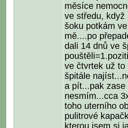
měsíce nemocnej
ve středu, když 
šoku potkám ve 
mě....po přepad
dali 14 dnů ve š
pouštěli=1.pozit
ve čtvrtek už t
špitále najíst...
a pít...pak zas
nesmím...cca 3x
toho uterního o
pulitrové kapačk
kterou jsem si 