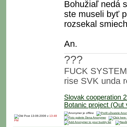
Bohužiaľ nedá s
ste museli byť 
rozsekal smie
An.
???
FUCK SYSTEM
rise SVK unda 
Slovak cooperation 
Botanic project (Out
13-06-2006 v
13:48
PM