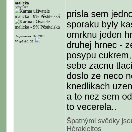
malicka
Stálý Člen
prisla sem jedn
sporaku byly kas
omrknu jeden hrn
Registrován: Oct 2003
Příspěvků: 32
druhej hrnec - ze
posypu cukrem, 
sebe zacnu tlaci
doslo ze neco n
knedlikach uzen
a to nez sem o
to vecerela..
Špatnými svědky jsou
Hérakleitos