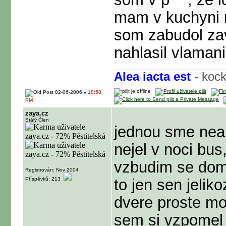
mam v kuchyni n
som zabudol za
nahlasil vlamanie
Alea iacta est
- koc
02-06-2006 v
18:58
PM
zaya.cz
Stálý Člen
jednou sme neak k
nejel v noci bu
vzbudim se dom
Registrován: Nov 2004
Příspěvků: 213
to jen sen jelik
dvere proste moj
sem si vzpomel 