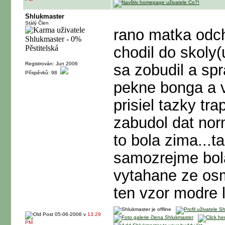
Shlukmaster
Stálý Člen
rano matka odc
chodil do skoly
Registrován: Jun 2006
sa zobudil a spr
Příspěvků: 98
pekne bonga a v
prisiel tazky tr
zabudol dat nor
to bola zima...
samozrejme bola
vytahane ze osm
ten vzor modre l
05-06-2006 v
13:29
PM