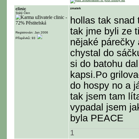
clinic
zmatek
Stálý Člen
hollas tak snad 
tak jme byli ze t
Registrován: Jan 2006
Příspěvků: 93
nějaké párečky 
chystal do sáčk
si do batohu da
kapsi.Po grilov
do hospy no a j
tak jsem tam lít
vypadal jsem ja
byla PEACE
1