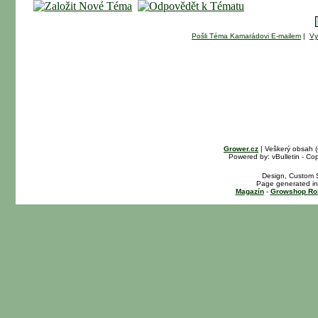
Pošli Téma Kamarádovi E-mailem
|
Vy
Grower.cz
| Veškerý obsah 
Powered by: vBulletin - Cop
Design, Custom S
Page generated in
Magazín
-
Growshop Ro