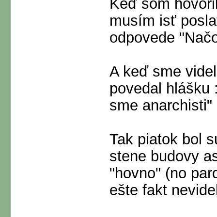
Keď som hovoril
musím isť posla
odpovede "Načo 
A keď sme videl
povedal hlášku 
sme anarchisti"
Tak piatok bol 
stene budovy as
"hovno" (no pa
ešte fakt nevid