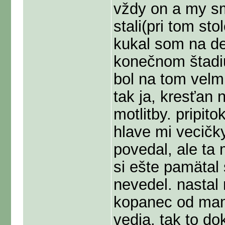
vždy on a my sm
stali(pri tom sto
kukal som na de
konečnom štadiu 
bol na tom velmi
tak ja, kresťan 
motlitby. pripit
hlave mi vecičk
povedal, ale ta 
si ešte pamätal 
nevedel. nastal
kopanec od mami
vedia, tak to do