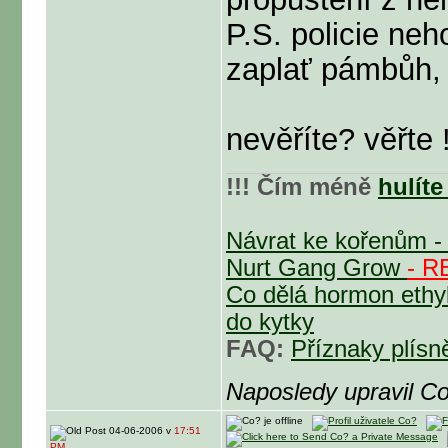
P.S. policie n
zaplať pámbůh, ž
nevěříte? věřte !
!!! Čím méně
hulít
Návrat ke kořenům - 
Nurt Gang Grow
- 
Co dělá hormon ethy
do kytky
FAQ:
Příznaky plísn
Naposledy upravil C
04-06-2006 v
17:51
PM