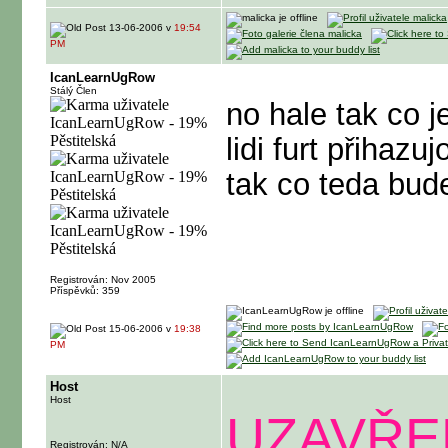
13-06-2006 v
19:54
PM
IcanLearnUgRow
Stálý Člen
no hale tak co 
lidi furt přihaz
tak co teda bud
Registrován: Nov 2005
Příspěvků: 359
15-06-2006 v
19:38
PM
Host
Host
UZAVŘE
Registrován: N/A