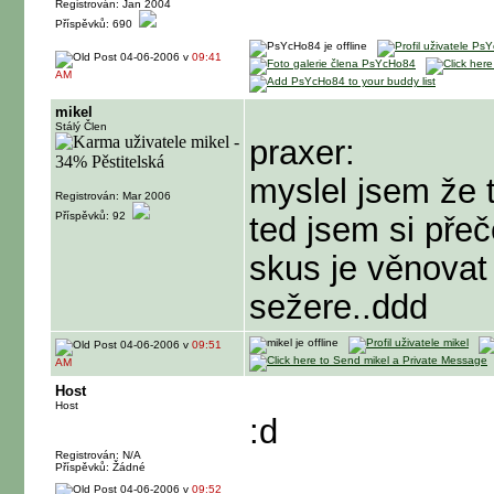
Registrován: Jan 2004
Příspěvků: 690
04-06-2006 v
09:41
AM
mikel
Stálý Člen
praxer:
myslel jsem že t
Registrován: Mar 2006
Příspěvků: 92
ted jsem si přeče
skus je věnovat 
sežere..ddd
04-06-2006 v
09:51
AM
Host
Host
:d
Registrován: N/A
Příspěvků: Žádné
04-06-2006 v
09:52