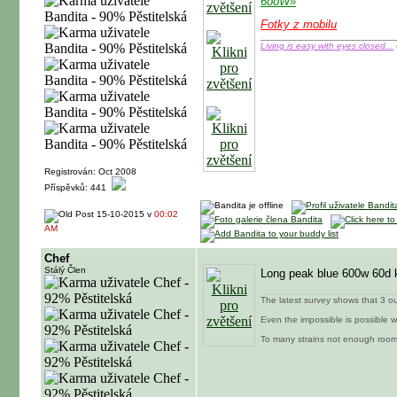
6ooW»
Fotky z mobilu
_________________________
Living is easy with eyes closed...
(
Registrován: Oct 2008
Příspěvků: 441
15-10-2015 v
00:02
AM
Chef
Stálý Člen
Long peak blue 600w 60d 
The latest survey shows that 3 o
Even the impossible is possible 
To many strains not enough room