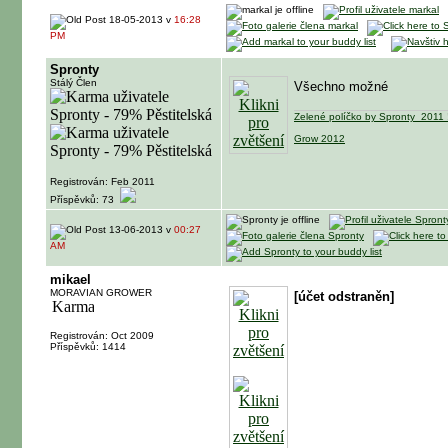
18-05-2013 v
16:28
PM
Spronty
Stálý Člen
Všechno možné
Zelené políčko by Spronty_2011 
Grow 2012
Registrován: Feb 2011
Příspěvků: 73
13-06-2013 v
00:27
AM
mikael
MORAVIAN GROWER
[účet odstraněn]
Registrován: Oct 2009
Příspěvků: 1414