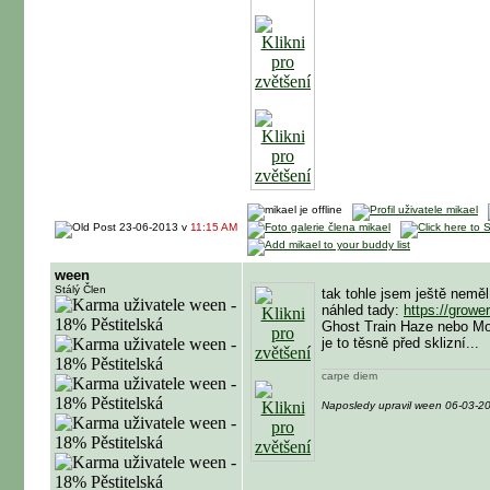
23-06-2013 v
11:15 AM
ween
Stálý Člen
tak tohle jsem ještě neměl
náhled tady:
https://grow
Ghost Train Haze nebo Moo
je to těsně před sklizní...
carpe diem
Naposledy upravil ween 06-03-2