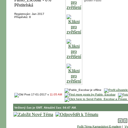
grower Pablo
Registrován: Jan 2017
Příspěvků: 8
17-01-2017 v
11:05 AM
Veškerý čas je GMT. Aktuální čas: 04:47 AM.
«
‹
Pošli Téma Kamarádovi E-mailem
|
Vy