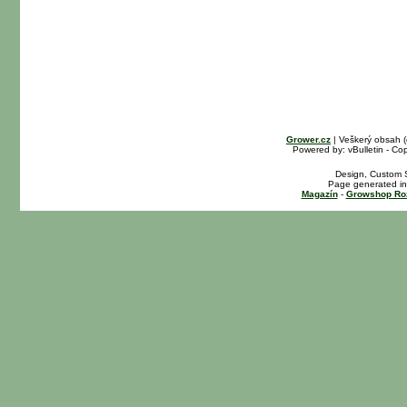
Grower.cz
| Veškerý obsah 
Powered by: vBulletin - Cop
Design, Custom S
Page generated in
Magazín
-
Growshop Ro