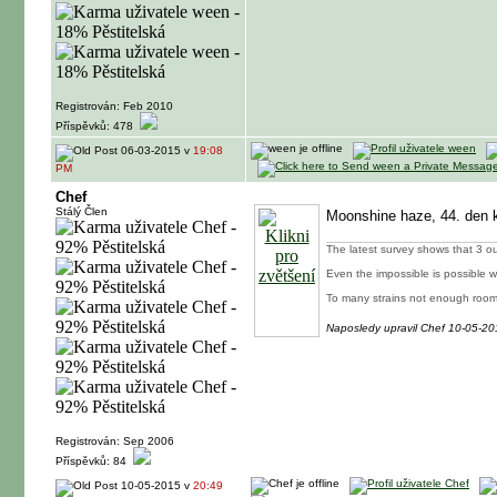
Registrován: Feb 2010
Příspěvků: 478
06-03-2015 v
19:08
PM
Chef
Stálý Člen
Moonshine haze, 44. den 
The latest survey shows that 3 o
Even the impossible is possible 
To many strains not enough room
Naposledy upravil Chef 10-05-2
Registrován: Sep 2006
Příspěvků: 84
10-05-2015 v
20:49