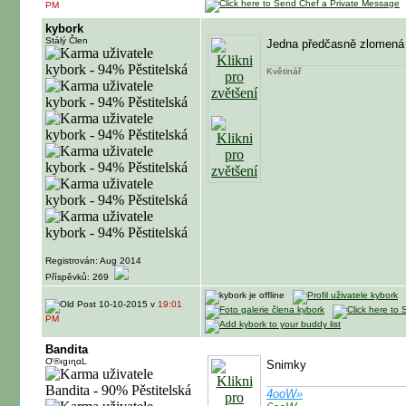
PM
kybork
Stálý Člen
Jedna předčasně zlomená v
Květinář
Registrován: Aug 2014
Příspěvků: 269
10-10-2015 v
19:01
PM
Bandita
Ơ®ıɡıɳαL
Snimky
4ooW»