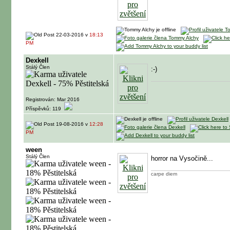
22-03-2016 v
18:13
PM
Dexkell
Stálý Člen
:-)
Registrován: Mar 2016
Příspěvků: 119
19-08-2016 v
12:28
PM
ween
Stálý Člen
horror na Vysočině...
carpe diem