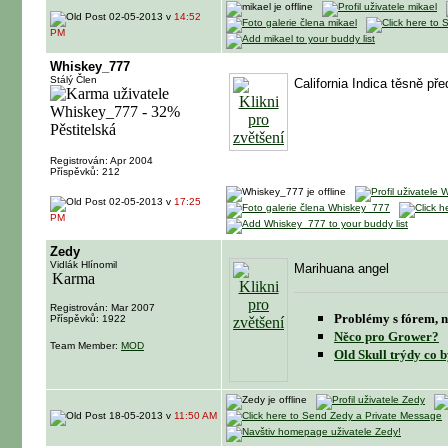
02-05-2013 v
14:52
PM
Whiskey_777
Stálý Člen
California Indica těsně pře
Registrován: Apr 2004
Příspěvků: 212
02-05-2013 v
17:25
PM
Zedy
Vidlák Hlínomil
Marihuana angel
Registrován: Mar 2007
Problémy s fórem, n
Příspěvků: 1922
Něco pro Grower?
Team Member:
MOD
Old Skull trýdy co b
18-05-2013 v
11:50 AM