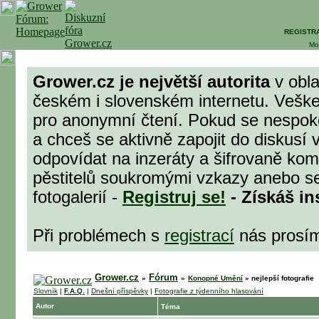
REGISTR
Mo
Grower.cz je největší autorita
v obla
českém i slovenském internetu. Veške
pro anonymní čtení. Pokud se nespok
a chceš se aktivně zapojit do diskusí 
odpovídat na inzeráty a šifrovaně komu
pěstitelů soukromými vzkazy anebo se
fotogalerií -
Registruj se!
- Získáš in
Při problémech s
registrací
nás prosí
Grower.cz
Fórum
»
»
Konopné Umění
»
nejlepší fotografie
Slovník
|
F.A.Q.
|
Dnešní příspěvky
|
Fotografie z týdenního hlasování
Autor
Téma