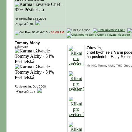
Registrován: Sep 2006
Příspěvků: 84
03-11-2015 v
08:08 AM
Tommy Alchy
Stálý Člen
Zdravím,
chtěl bych se s Vámi podě
na posledním Early Skun
Mr. NiC. Tommy Alchy THC_Group
Registrován: Dec 2008
Příspěvků: 107