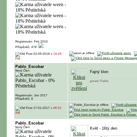
Registrován: Feb 2010
Příspěvků: 478
02-09-2016 v
19:49
PM
Pablo_Escobar
Nový Člen
Fajný klon
grower Pablo
Registrován: Jan 2017
Příspěvků: 8
17-01-2017 v
08:52
AM
Pablo_Escobar
Nový Člen
Květ - 16tý den