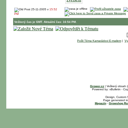
25-11-2005 v
15:52
PM
Veškerý čas je GMT. Aktuální čas: 16:54 PM.
Pošli Téma Kamarádovi E-mailem
|
Vy
Grower.cz
| Veškerý obsah 
Powered by: vBulletin - Cop
Design, Custom S
Page generated in
Magazín
-
Growshop Ro