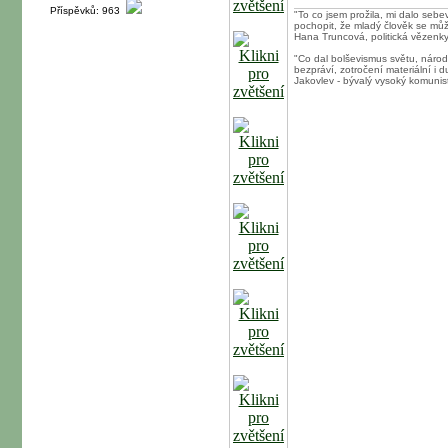
Příspěvků: 963
"To co jsem prožila, mi dalo sebe
pochopit, že mladý člověk se může 
Hana Truncová, politická vězenk
"Co dal bolševismus světu, národ
bezpráví, zotročení materiální i 
Jakovlev - bývalý vysoký komunist