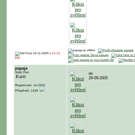
19-11-2005 v
21:21
PM
papaja
Stálý Člen
do
28-09-2005
Registrován: Jul 2001
...
Příspěvků: 1438