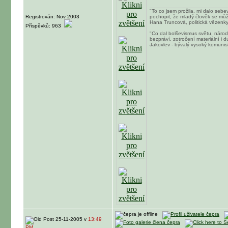
"To co jsem prožila, mi dalo sebe
Registrován: Nov 2003
pochopit, že mladý člověk se může 
Hana Truncová, politická vězenk
Příspěvků: 963
"Co dal bolševismus světu, národ
bezpráví, zotročení materiální i 
Jakovlev - bývalý vysoký komunist
25-11-2005 v
13:49
PM