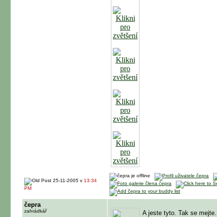
25-11-2005 v
13:34
PM
čepra
zahrádkář
A jeste tyto. Tak se mejte.