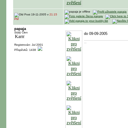
19-11-2005 v
21:15
PM
papaja
Stálý Člen
do 09-09-2005
...
Registrován: Jul 2001
Příspěvků: 1438