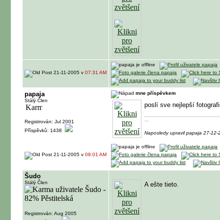
21-11-2005 v
07:31 AM
papaja
mne příspěvkem
Stálý Člen
poslí sve nejlepší fotogr
...
Registrován: Jul 2001
Příspěvků: 1438
Naposledy upravil papaja 27-12
21-11-2005 v
09:01 AM
Šudo
Stálý Člen
A ešte tieto.
Registrován: Aug 2005