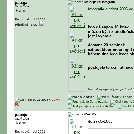
papaja
Mé nejlepší fotografie
Stálý Člen
fotografie outdoor 2005 o
Registrován: Jul 2001
Příspěvků: 1438
kdo dá aspon 10 fotek
můžou být i z předlońsk
jestli vyhraje
dostane 20 semínek
extraoutdoor moonlight
během dne legalizace oh
postujete to sem at něc
...
Naposledy upravil papaja 25-07
19-11-2005 v
20:04
PM
papaja
05-2005
Stálý Člen
do 27-05-2005
...
Registrován: Jul 2001