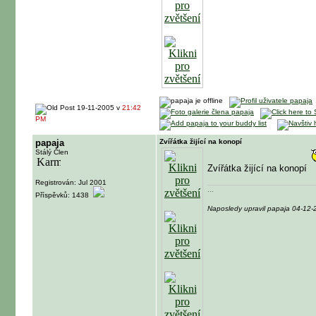
19-11-2005 v
21:42
PM
papaja
Zvířátka žijící na konopí
Stálý Člen
Zvířátka žijící na konopí
Registrován: Jul 2001
...
Příspěvků: 1438
Naposledy upravil papaja 04-12