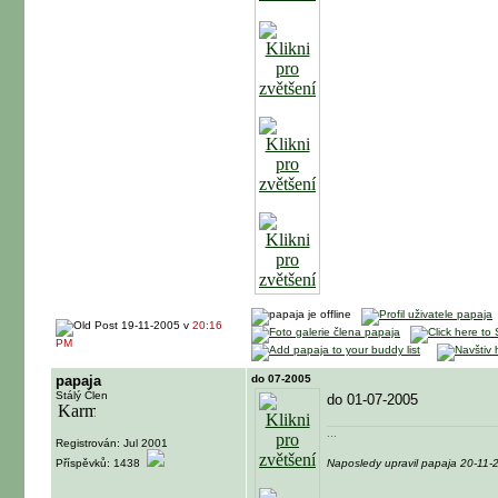
19-11-2005 v
20:16
PM
papaja
do 07-2005
Stálý Člen
do 01-07-2005
...
Registrován: Jul 2001
Příspěvků: 1438
Naposledy upravil papaja 20-11