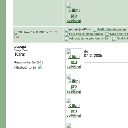
19-11-2005 v
21:33
PM
papaja
Stálý Člen
do
07-11-2005
Registrován: Jul 2001
...
Příspěvků: 1438