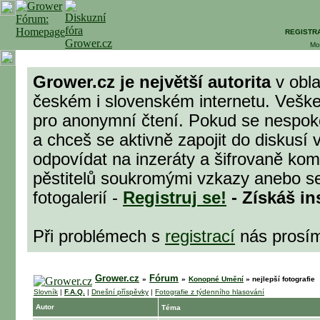
REGISTR
Mo
Grower.cz je největší autorita
v obla
českém i slovenském internetu. Veške
pro anonymní čtení. Pokud se nespok
a chceš se aktivně zapojit do diskusí 
odpovídat na inzeráty a šifrovaně komu
pěstitelů soukromými vzkazy anebo se
fotogalerií -
Registruj se!
- Získáš in
Při problémech s
registrací
nás prosí
Grower.cz
Fórum
»
»
Konopné Umění
»
nejlepší fotografie
Slovník
|
F.A.Q.
|
Dnešní příspěvky
|
Fotografie z týdenního hlasování
Autor
Téma