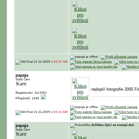
21-11-2005 v
03:37 AM
papaja
Stálý Člen
nejlepší fotografie 2005 Fi
Registrován: Jul 2001
Příspěvků: 1438
...
21-11-2005 v
03:41 AM
papaja
Zvířátka žijící na konopí dvě
Stálý Člen
...