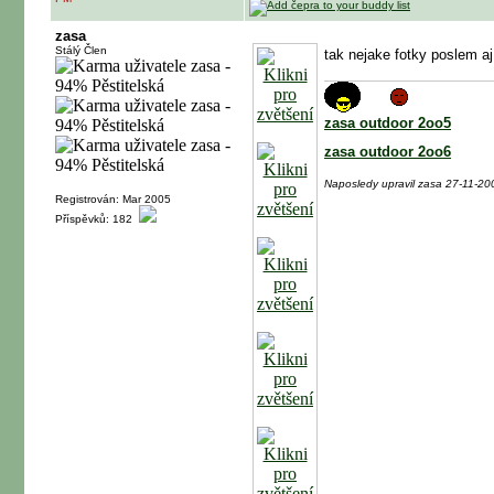
zasa
Stálý Člen
tak nejake fotky poslem aj 
zasa outdoor 2oo5
zasa outdoor 2oo6
Naposledy upravil zasa 27-11-2
Registrován: Mar 2005
Příspěvků: 182