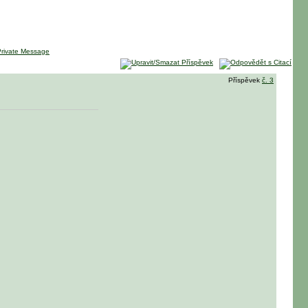
Příspěvek
č. 3