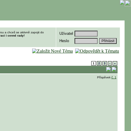
ou a chceš se aktivně zapojit do
Uživatel
raci i cenné rady!
Heslo
1
2
3
›
»
Příspěvek
č. 1