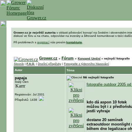
Grower.cz je největší autorita
v oblasti pěstování konopí na českém i slovenském int
diskusí ve fóru a na chatu, odpovídat na inzeráty a šifrovaně komunikovat s tisíci dalš
Při problémech s
registrací
nás prosím
kontaktujte
.
Grower.cz
Fórum
»
»
Konopné Umění
»
nejlepší fotografie
Slovník
|
F.A.Q.
|
Dnešní příspěvky
|
Fotografie z týdenního hlasování
Autor
Téma
papaja
Mé nejlepší fotografie
Stálý Člen
fotografie outdoor 2005 o
Registrován: Jul 2001
Příspěvků: 1438
kdo dá aspon 10 fotek
můžou být i z předlońsk
jestli vyhraje
dostane 20 semínek
extraoutdoor moonlight
během dne legalizace oh