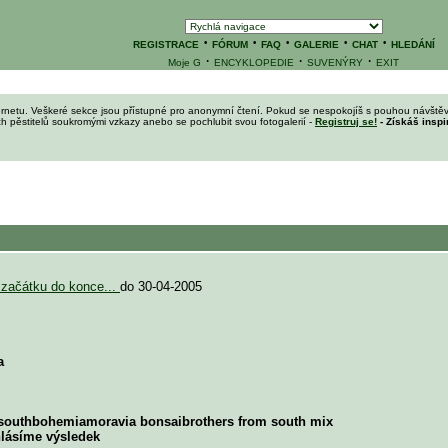
·
·
·
·
·
REGISTRACE
FÓRUM
FAQ
GALERIE
CHAT
HLEDÁNÍ
·
·
·
Moje G
ENCYKLOPEDIE
SUVENÝRY
EXIT
ernetu. Veškeré sekce jsou přístupné pro anonymní čtení. Pokud se nespokojíš s pouhou návštěv
ích pěstitelů soukromými vzkazy anebo se pochlubit svou fotogalerií -
Registruj se!
- Získáš inspi
d začátku do konce...
do 30-04-2005
a
 southbohemiamoravia bonsaibrothers from south mix
lásíme výsledek