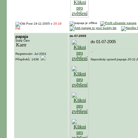
19-11-2005 v
20:16
PM
papaja
do 07-2005
Stálý Člen
do 01-07-2005
...
Registrován: Jul 2001
Příspěvků: 1438
Naposledy upravil papaja 20-11