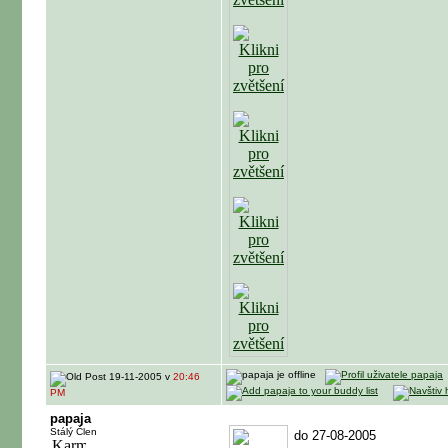
19-11-2005 v
20:46
PM
papaja
Stálý Člen
do 27-08-2005