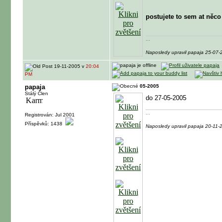
postujete to sem at něc
...
Naposledy upravil papaja 25-07
19-11-2005 v
20:04
PM
papaja
05-2005
Stálý Člen
do 27-05-2005
...
Registrován: Jul 2001
Příspěvků: 1438
Naposledy upravil papaja 20-11