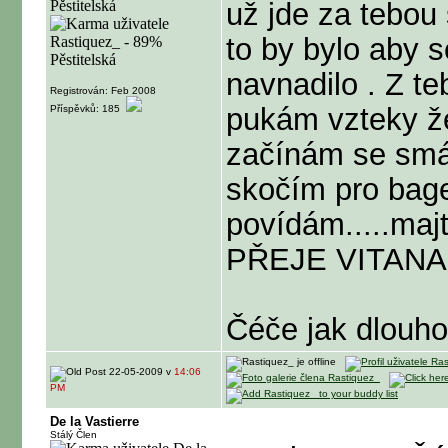
už jde za tebou 
to by bylo aby 
navnadilo . Z te
Registrován: Feb 2008
pukám vzteky že
Příspěvků: 185
začínám se smát
skočím pro bage
povídám.....m
PŘEJE VITANA
Čéče jak dlouho 
22-05-2009 v
14:06
PM
De la Vastierre
Stálý Člen