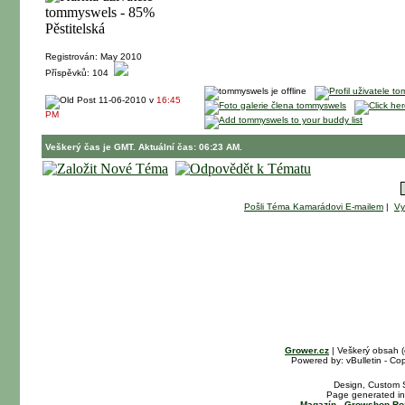
Registrován: May 2010
Příspěvků: 104
11-06-2010 v
16:45
PM
Veškerý čas je GMT. Aktuální čas: 06:23 AM.
Pošli Téma Kamarádovi E-mailem
|
Vy
Grower.cz
| Veškerý obsah 
Powered by: vBulletin - Cop
Design, Custom S
Page generated in
Magazín
-
Growshop Ro