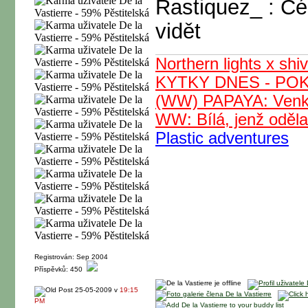
Rastiquez_ : Čéč
vidět
Northern lights x sh
KYTKY DNES - PO
(WW) PAPAYA: Venko
WW: Bílá, jenž oděl
Plastic adventures
Registrován: Sep 2004
Příspěvků: 450
25-05-2009 v
19:15
PM