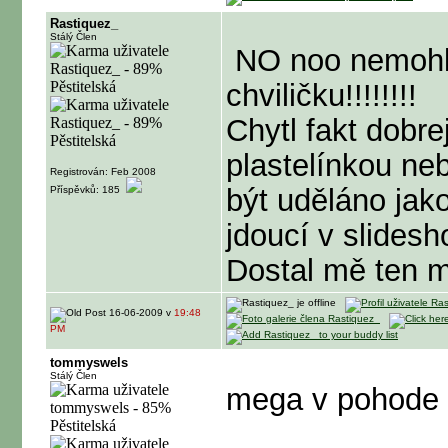
Rastiquez_
Stálý Člen
NO noo nemohlo
chviličku!!!!!!!!
Chytl fakt dobre
plastelínkou n
Registrován: Feb 2008
být uděláno jak
Příspěvků: 185
jdoucí v slidesh
Dostal mě ten 
16-06-2009 v
19:48
PM
tommyswels
Stálý Člen
mega v pohode