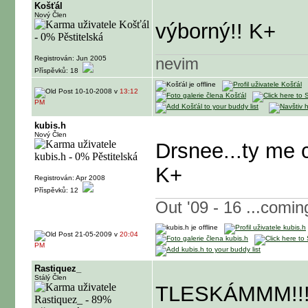
Košťál
Nový Člen
výborný!! K+
Registrován: Jun 2005
nevim
Příspěvků: 18
10-10-2008 v
13:12
PM
kubis.h
Nový Člen
Drsnee...ty me 
K+
Registrován: Apr 2008
Příspěvků: 12
Out '09 - 16 ...comin
21-05-2009 v
20:04
PM
Rastiquez_
Stálý Člen
TLESKÁMMM!!! S