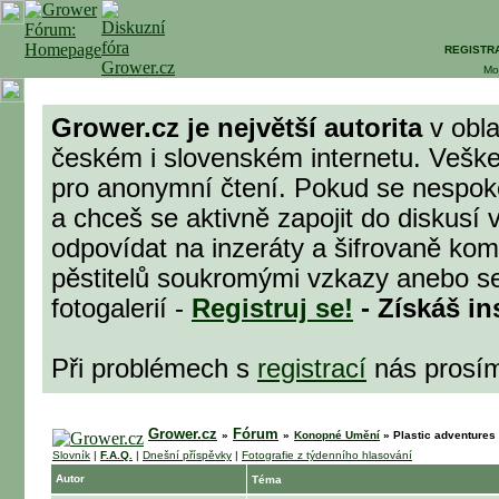
REGISTR
Mo
Grower.cz je největší autorita
v obla
českém i slovenském internetu. Veške
pro anonymní čtení. Pokud se nespok
a chceš se aktivně zapojit do diskusí 
odpovídat na inzeráty a šifrovaně komu
pěstitelů soukromými vzkazy anebo se
fotogalerií -
Registruj se!
- Získáš in
Při problémech s
registrací
nás prosí
Grower.cz
Fórum
»
»
Konopné Umění
»
Plastic adventures
Slovník
|
F.A.Q.
|
Dnešní příspěvky
|
Fotografie z týdenního hlasování
Autor
Téma