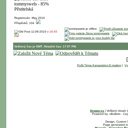
Registrován: May 2010
Příspěvků: 104
11-06-2010 v
16:45
PM
Veškerý čas je GMT. Aktuální čas: 17:07 PM.
Pošli Téma Kamarádovi E-mailem
|
Vy
Grower.cz
| Veškerý obsah 
Powered by: vBulletin - Cop
Design, Custom S
Page generated in
Magazín
-
Growshop Ro