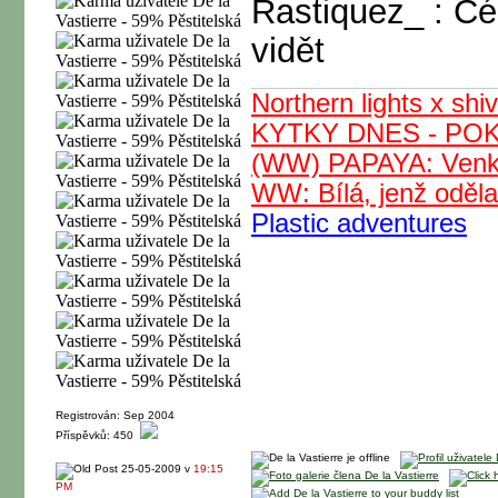
Rastiquez_ : Čéč
vidět
Northern lights x sh
KYTKY DNES - PO
(WW) PAPAYA: Venko
WW: Bílá, jenž oděl
Plastic adventures
Registrován: Sep 2004
Příspěvků: 450
25-05-2009 v
19:15
PM