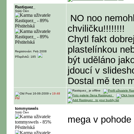
Rastiquez_
Stálý Člen
NO noo nemohlo
chviličku!!!!!!!!
Chytl fakt dobre
plastelínkou n
Registrován: Feb 2008
být uděláno jak
Příspěvků: 185
jdoucí v slidesh
Dostal mě ten 
16-06-2009 v
19:48
PM
tommyswels
Stálý Člen
mega v pohode