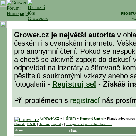
REGISTR
Mo
Grower.cz je největší autorita
v obla
českém i slovenském internetu. Veške
pro anonymní čtení. Pokud se nespok
a chceš se aktivně zapojit do diskusí 
odpovídat na inzeráty a šifrovaně komu
pěstitelů soukromými vzkazy anebo se
fotogalerií -
Registruj se!
- Získáš in
Při problémech s
registrací
nás prosí
Grower.cz
Fórum
»
»
Konopné Umění
»
Plastic adventures
Slovník
|
F.A.Q.
|
Dnešní příspěvky
|
Fotografie z týdenního hlasování
Autor
Téma