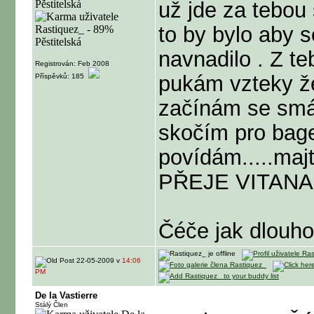
už jde za tebou 
to by bylo aby 
navnadilo . Z te
Registrován: Feb 2008
pukám vzteky že
Příspěvků: 185
začínám se smát
skočím pro bage
povídám.....m
PŘEJE VITANA
Čéče jak dlouho 
22-05-2009 v
14:06
PM
De la Vastierre
Stálý Člen