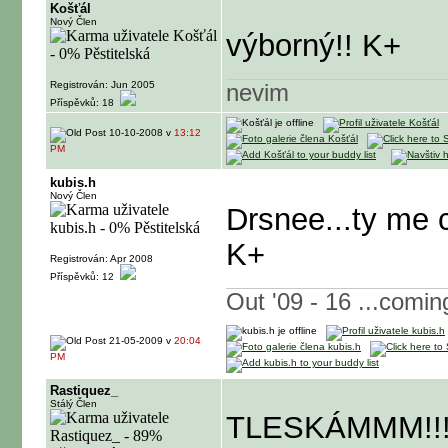
Košťál
Nový Člen
výborný!! K+
Registrován: Jun 2005
nevim
Příspěvků: 18
10-10-2008 v
13:12
PM
kubis.h
Nový Člen
Drsnee...ty me 
K+
Registrován: Apr 2008
Příspěvků: 12
Out '09 - 16 ...comin
21-05-2009 v
20:04
PM
Rastiquez_
Stálý Člen
TLESKÁMMM!!! S