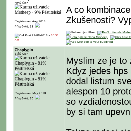
Nový Člen
A co kombinace 
Zkušenosti? Vypl
Registrován: Aug 2018
Příspěvků: 13
27-08-2018 v
05:51
AM
Chaplygin
Stálý Člen
Myslim ze je to
Kdyz jedes hps
dodal listum svet
alespon 10 proto
Registrován: May 2018
so vzdialenostou
Příspěvků: 95
by si tam upevn