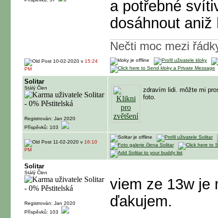
a potřebné svít
dosáhnout aniž 
Nečti moc mezi řádky
10-02-2020 v
15:24
PM
Solitar
Stálý Člen
zdravím lidi. môžte mi pro
foto.
Registrován: Jan 2020
Příspěvků: 103
11-02-2020 v
16:10
PM
Solitar
Stálý Člen
viem ze 13w je m
ďakujem.
Registrován: Jan 2020
Příspěvků: 103