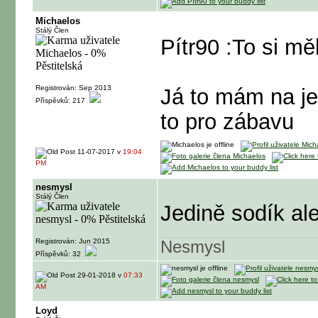
Michaelos
Stálý Člen
Pítr90 :To si měl
Registrován: Sep 2013
Já to mám na j
Příspěvků: 217
to pro zábavu
11-07-2017 v
19:04
PM
nesmysl
Stálý Člen
Jedině sodík al
Registrován: Jun 2015
Nesmysl
Příspěvků: 32
29-01-2018 v
07:33
AM
Loyd