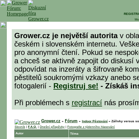
REGISTR
Mo
Grower.cz je největší autorita
v obla
českém i slovenském internetu. Veške
pro anonymní čtení. Pokud se nespok
a chceš se aktivně zapojit do diskusí 
odpovídat na inzeráty a šifrovaně komu
pěstitelů soukromými vzkazy anebo se
fotogalerií -
Registruj se!
- Získáš in
Při problémech s
registrací
nás prosí
Grower.cz
Fórum
»
»
Indoor Pěstování
»
Zářivky versus so
Slovník
|
F.A.Q.
|
Dnešní příspěvky
|
Fotografie z týdenního hlasování
Autor
Téma