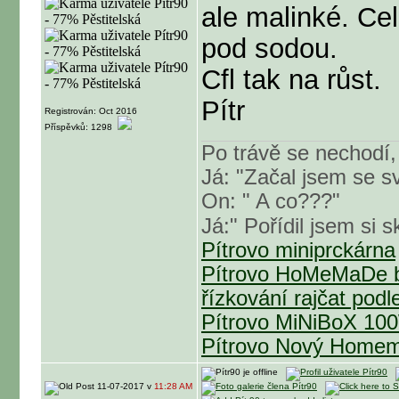
ale malinké. Ce
pod sodou.
Cfl tak na růst.
Pítr
Registrován: Oct 2016
Příspěvků: 1298
Po trávě se nechodí,
Já: "Začal jsem se sv
On: " A co???"
Já:" Pořídil jsem si s
Pítrovo miniprckárna
Pítrovo HoMeMaDe b
řízkování rajčat podl
Pítrovo MiNiBoX 1
Pítrovo Nový Homem
11-07-2017 v
11:28 AM