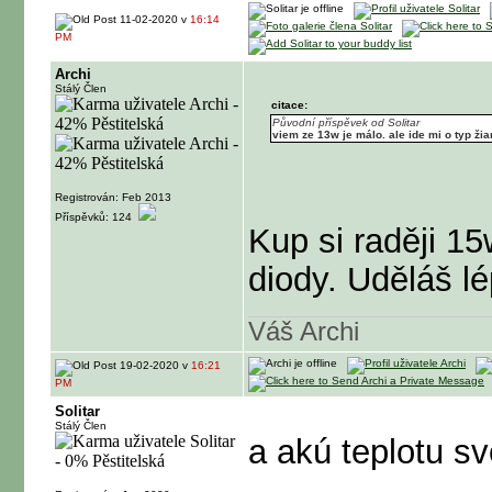
11-02-2020 v
16:14
PM
Archi
Stálý Člen
citace:
Původní příspěvek od Solitar
viem ze 13w je málo. ale ide mi o typ ži
Registrován: Feb 2013
Příspěvků: 124
Kup si raději 15
diody. Uděláš lé
Váš Archi
19-02-2020 v
16:21
PM
Solitar
Stálý Člen
a akú teplotu sv