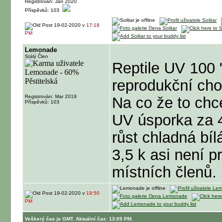
Registrován: Jan 2020
Příspěvků: 103
19-02-2020 v
17:18
PM
Lemonade
Stálý Člen
Reptile UV 100 "
reprodukční cho
Registrován: Mar 2019
Na co že to chce
Příspěvků: 103
UV úsporka za 4
růst chladná bíl
3,5 k asi není 
místních členů. 
19-02-2020 v
19:50
PM
Veškerý čas je GMT. Aktuální čas: 13:05 PM.