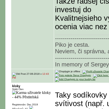
Takze radsej cis
investuj do
Kvalitnejsieho v
ocenia viac nez
---------------------------
Piko je cesta.
Neviem, či správna, a
---------------------------
In memory of Sergey
27-08-2018 v
12:43
PM
kloky
Stálý Člen
Taky sodíkovky 
svítivost (např
Registrován: Dec 2019
Příspěvků: 37