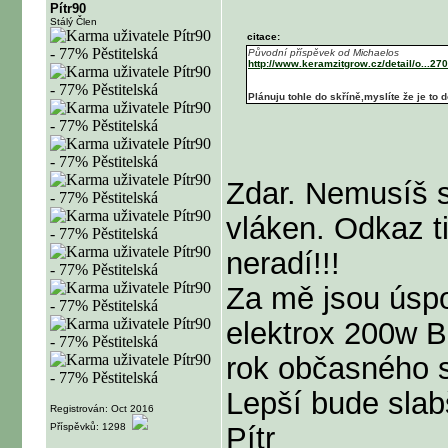
Pítr90
Stálý Člen
citace:
Původní příspěvek od Michaelos
http://www.keramzitgrow.cz/detail/o...27
Plánuju tohle do skříně,myslíte že je to
Zdar. Nemusíš s
vláken. Odkaz ti
neradí!!!
Za mě jsou úsp
elektrox 200w B
rok občasného s
Lepší bude slab
Registrován: Oct 2016
Příspěvků: 1298
Pítr