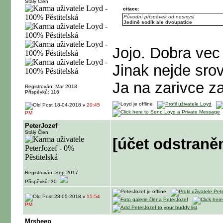
Stálý Člen
citace:
Původní příspěvek od nesmysl
Jedině sodík ale dvoupatice
Jojo. Dobra vec 
Jinak nejde sro
Ja na zarivce za
Registrován: Mar 2018
Příspěvků: 116
18-04-2018 v
20:45
PM
PeterJozef
Stálý Člen
[účet odstraně
Registrován: Sep 2017
Příspěvků: 30
28-05-2018 v
15:54
PM
Mrsheep