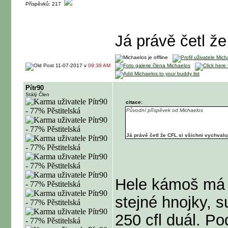
Příspěvků: 217
Já právě četl ž
11-07-2017 v
09:39 AM
Pítr90
Stálý Člen
citace:
Původní příspěvek od Michaelos
Já právě četl že CFL si všichni vychval
Hele kámoš má d
stejné hnojky, s
250 cfl duál. Po