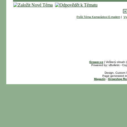
«
Pošli Téma Kamarádovi E-mailem
|
Vy
Grower.cz
| Veškerý obsah 
Powered by: vBulletin - Cop
Design, Custom S
Page generated in
Magazín
-
Growshop Ro