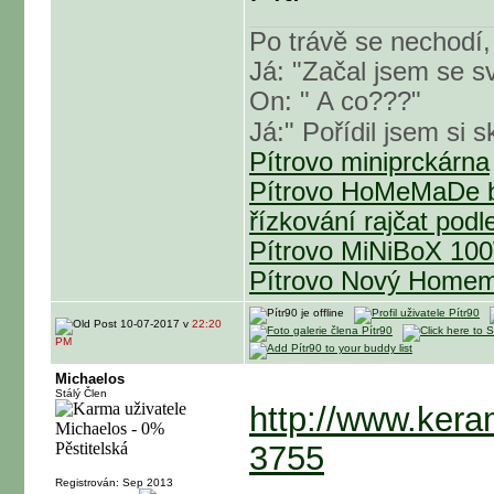
Po trávě se nechodí,
Já: "Začal jsem se sv
On: " A co???"
Já:" Pořídil jsem si s
Pítrovo miniprckárna
Pítrovo HoMeMaDe b
řízkování rajčat podl
Pítrovo MiNiBoX 1
Pítrovo Nový Homem
10-07-2017 v
22:20
PM
Michaelos
Stálý Člen
http://www.keram
3755
Registrován: Sep 2013