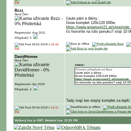
PM
Bzzz
Nový Člen
čaute páni a dámy ,
Grow komplet 120x120 600w
https://www.growroom21.at/shop/inde.
čo hovoríte na túto ponuku? stojí 10 
Registrován: Aug 2011
Příspěvků: 5
28-01-2019 v
20:44
PM
DavidHomee
Nový Člen
citace:
Původní příspěvek od Bzzz
čaute páni a dámy ,
Grow komplet 120x120 600w
https://www.growroom21.at/shop/inde.
čo hovoríte na túto ponuku? stojí 10 0
Registrován: Apr 2019
Příspěvků: 4
Tady mají ten stejný komplet za lepší
05-04-2019 v
14:11
PM
Veškerý čas je GMT. Aktuální čas: 22:51 PM.