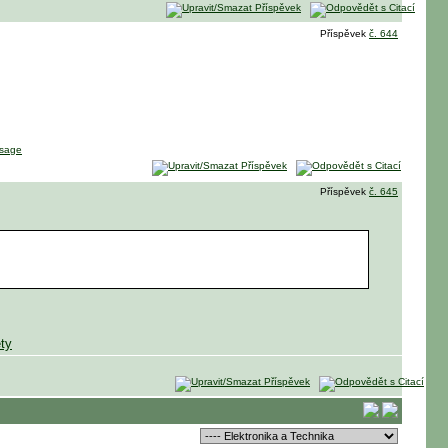
Příspěvek
č. 644
Příspěvek
č. 645
ty