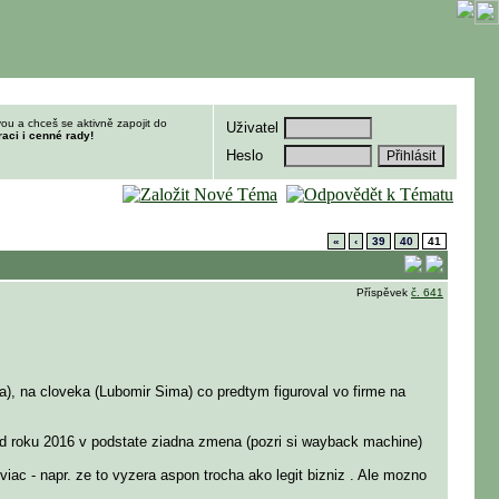
ou a chceš se aktivně zapojit do
Uživatel
raci i cenné rady!
Heslo
«
‹
39
40
41
Příspěvek
č. 641
a), na cloveka (Lubomir Sima) co predtym figuroval vo firme na
 od roku 2016 v podstate ziadna zmena (pozri si wayback machine)
c - napr. ze to vyzera aspon trocha ako legit bizniz . Ale mozno