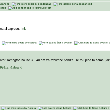
na aliexpresu:
link
átor Tarrington house 30, 40 cm za rozumné peníze. Je to úplně to samé, jak
..399&ta=&abrand=