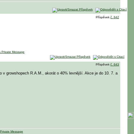
Příspěvek
č. 642
Příspěvek
č. 643
o v growshopech R.A.M., akorát o 40% levnější. Akce je do 10. 7. a