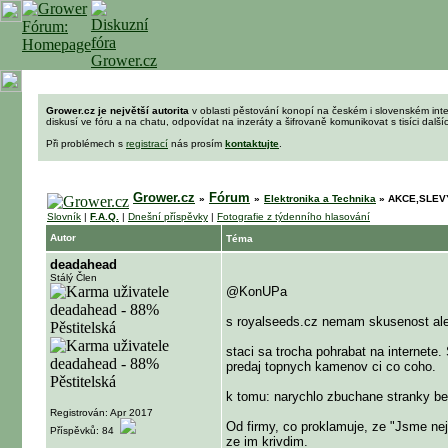
Grower.cz je největší autorita
v oblasti pěstování konopí na českém i slovenském int
diskusí ve fóru a na chatu, odpovídat na inzeráty a šifrovaně komunikovat s tisíci dalš
Při problémech s
registrací
nás prosím
kontaktujte
.
Grower.cz
Fórum
»
»
Elektronika a Technika
»
AKCE,SLEVY,
Slovník
|
F.A.Q.
|
Dnešní příspěvky
|
Fotografie z týdenního hlasování
Autor
Téma
deadahead
Stálý Člen
@KonUPa
s royalseeds.cz nemam skusenost ale v
staci sa trocha pohrabat na internete
predaj topnych kamenov ci co coho.
k tomu: narychlo zbuchane stranky bez
Registrován: Apr 2017
Od firmy, co proklamuje, ze "Jsme ne
Příspěvků: 84
ze im krivdim.