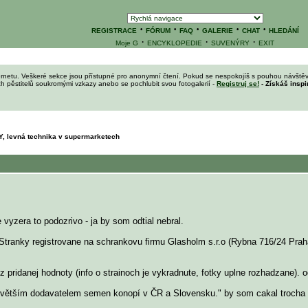
·
·
·
·
·
REGISTRACE
FÓRUM
FAQ
GALERIE
CHAT
HLEDÁNÍ
·
·
·
Moje G
ENCYKLOPEDIE
SUVENÝRY
EXIT
ernetu. Veškeré sekce jsou přístupné pro anonymní čtení. Pokud se nespokojíš s pouhou návštěv
ích pěstitelů soukromými vzkazy anebo se pochlubit svou fotogalerií -
Registruj se!
- Získáš inspi
 levná technika v supermarketech
yzera to podozrivo - ja by som odtial nebral.
. Stranky registrovane na schrankovu firmu Glasholm s.r.o (Rybna 716/24 Prah
 pridanej hodnoty (info o strainoch je vykradnute, fotky uplne rozhadzane).
jvětším dodavatelem semen konopí v ČR a Slovensku." by som cakal trocha via