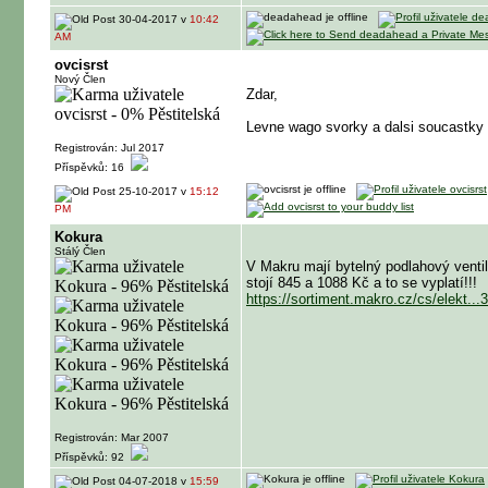
30-04-2017 v
10:42
AM
ovcisrst
Nový Člen
Zdar,
Levne wago svorky a dalsi soucastky 
Registrován: Jul 2017
Příspěvků: 16
25-10-2017 v
15:12
PM
Kokura
Stálý Člen
V Makru mají bytelný podlahový ventil
stojí 845 a 1088 Kč a to se vyplatí!!!
https://sortiment.makro.cz/cs/elekt.
Registrován: Mar 2007
Příspěvků: 92
04-07-2018 v
15:59