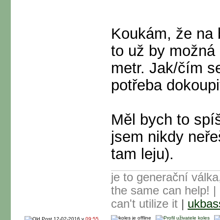
Koukám, že na b
to už by možná
metr. Jak/čím se 
potřeba dokoupi
Měl bych to spí
jsem nikdy neřeš
tam leju).
je to generační válka
the same can help! | 
can't utilize it
|
ukbas
12-02-2016 v
09:55