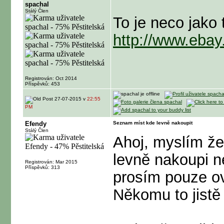
spachal
Stálý Člen
To je neco jako 
http://www.eba
Registrován: Oct 2014
Příspěvků: 453
27-07-2015 v
22:55
PM
Efendy
Seznam míst kde levně nakoupit
Stálý Člen
Ahoj, myslím že
levně nakoupi n
Registrován: Mar 2015
Příspěvků: 313
prosím pouze o
Někomu to jist