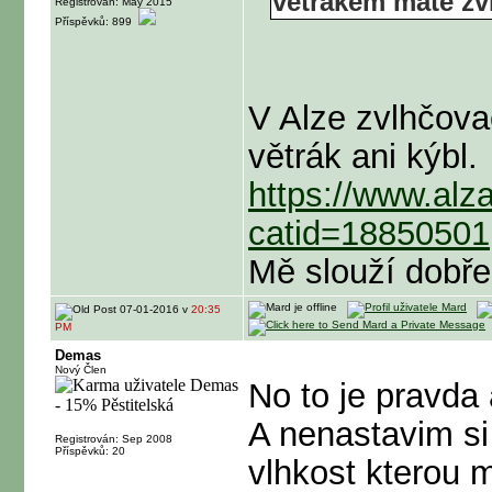
vetrakem mate zvl
Registrován: May 2015
Příspěvků: 899
V Alze zvlhčov
větrák ani kýbl.
https://www.alza
catid=18850501
Mě slouží dobře
07-01-2016 v
20:35
PM
Demas
Nový Člen
No to je pravda 
A nenastavim si
Registrován: Sep 2008
Příspěvků: 20
vlhkost kterou m