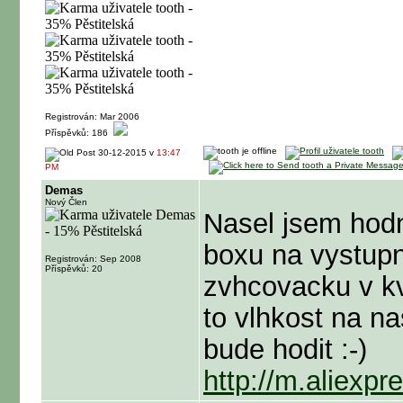
Registrován: Mar 2006
Příspěvků: 186
30-12-2015 v
13:47
PM
Demas
Nový Člen
Nasel jsem hodn
boxu na vystupni
Registrován: Sep 2008
Příspěvků: 20
zvhcovacku v kv
to vlhkost na n
bude hodit :-)
http://m.aliexp