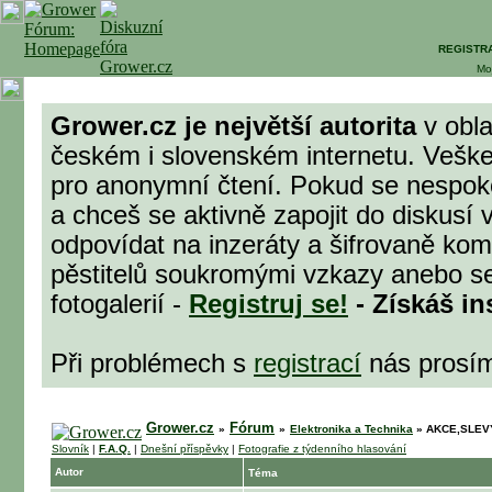
REGISTR
Mo
Grower.cz je největší autorita
v obla
českém i slovenském internetu. Veške
pro anonymní čtení. Pokud se nespok
a chceš se aktivně zapojit do diskusí 
odpovídat na inzeráty a šifrovaně komu
pěstitelů soukromými vzkazy anebo se
fotogalerií -
Registruj se!
- Získáš in
Při problémech s
registrací
nás prosí
Grower.cz
Fórum
»
»
Elektronika a Technika
»
AKCE,SLEVY,
Slovník
|
F.A.Q.
|
Dnešní příspěvky
|
Fotografie z týdenního hlasování
Autor
Téma