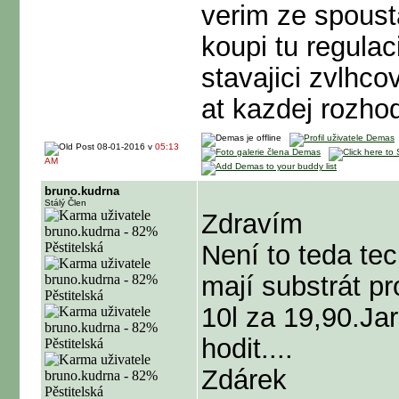
verim ze spoust
koupi tu regulaci
stavajici zvlhco
at kazdej rozho
08-01-2016 v
05:13
AM
bruno.kudrna
Stálý Člen
Zdravím
Není to teda te
mají substrát p
10l za 19,90.Ja
hodit....
Zdárek