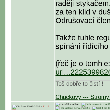
raději stykačem.
za ten klid v du
Odrušovací člen
Takže tuhle regu
spínání řídícího
(řeč je o tomhle
url...222539982
Toš dobře to čistí !
Chuckovy --- Stromy 
25-02-2016 v
21:12