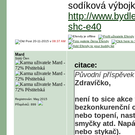
sodíková výboj
http://www.bydl
shc-e40
20-11-2015 v
08:37 AM
Mard
Stálý Člen
citace:
Původní příspěvek
Zdravíčko,
není to sice akce
Registrován: May 2015
Příspěvků: 899
bezkonkurenční c
nebo topení, nast
smyčky atd. Napáj
nebo stykač).