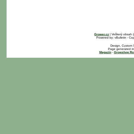
Grower.cz
| Veškerý obsah 
Powered by: vBulletin - Cop
Design, Custom S
Page generated in
Magazín
-
Growshop Ro