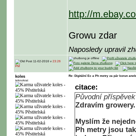
http://m.ebay.
Growu zdar
Naposledy upravil z
11-02-2016 v
23:26
PM
koles
Re: Digitální Ec a Ph metry za pár korun ane
teknokrat
citace:
Původní příspěvek
Zdravím growery.
Myslím že nejedno
Ph metry jsou ta