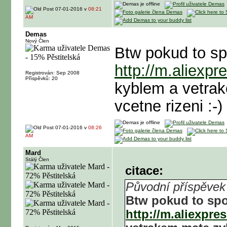
07-01-2016 v
08:21
AM
Demas
Nový Člen
Btw pokud to spo
http://m.aliexp
Registrován: Sep 2008
Příspěvků: 20
kyblem a vetra
vcetne rizeni :-)
07-01-2016 v
08:26
AM
Mard
Stálý Člen
citace:
Původní příspěve
Btw pokud to spoj
http://m.aliexpr