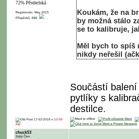
Koukám, že na bri
Registrován: May 2015
Příspěvků: 899
by možná stálo 
se to kalibruje, j
Měl bych to spíš 
nikdy neřešil (ačk
Součástí balení 
pytlíky s kalibr
destilce.
17-02-2016 v
10:08
AM
chuck53
Stálý Člen