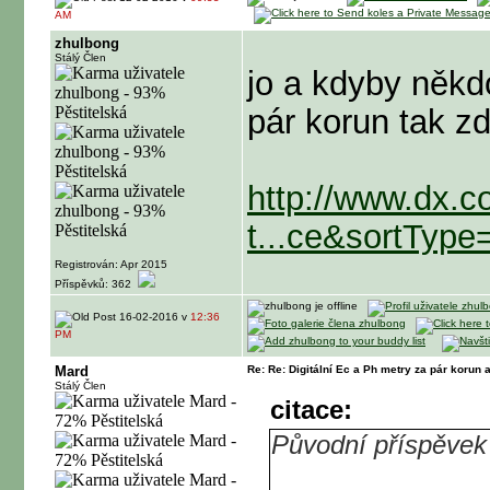
AM
zhulbong
Stálý Člen
jo a kdyby někd
pár korun tak z
http://www.dx.co
t...ce&sortType
Registrován: Apr 2015
Příspěvků: 362
16-02-2016 v
12:36
PM
Mard
Re: Re: Digitální Ec a Ph metry za pár korun
Stálý Člen
citace:
Původní příspěvek