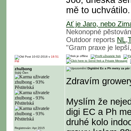
mě to uchvátilo.
Ať je Jaro, nebo Zim
Nekonopné pěstová
Outdoor reports
NL
,
"Gram praxe je lepší,
10-02-2016 v
18:51
PM
zhulbong
Digitální Ec a Ph metry za pá
Stálý Člen
Zdravím grower
Myslím že nejed
digi EC a Ph me
druhé kolo indoo
Registrován: Apr 2015