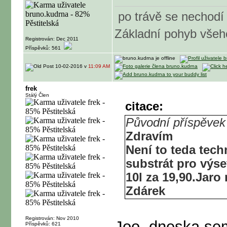
po trávě se nechod
Základní pohyb všeho
Registrován: Dec 2011
Příspěvků: 561
10-02-2016 v
11:09 AM
frek
Stálý Člen
citace:
Původní příspěvek
Zdravím
Není to teda tech
substrát pro výs
10l za 19,90.Jaro 
Zdárek
Registrován: Nov 2010
Joo, dneska sem
Příspěvků: 621