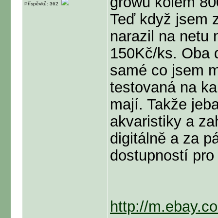
growu kolem 80
Příspěvků: 362
Teď když jsem z
narazil na netu
150Kč/ks. Oba do
samé co jsem mě
testovaná na kal
mají. Takže jeb
akvaristiky a z
digitálně a za p
dostupností pro
http://m.ebay.