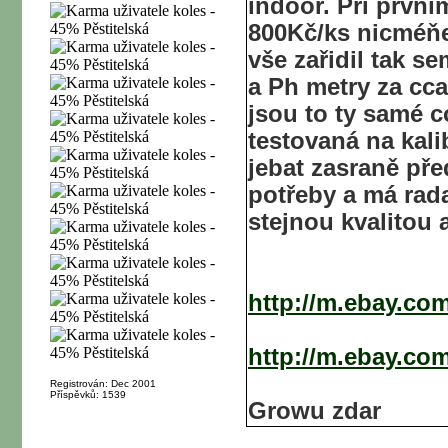
indoor. Při prvn
800Kč/ks nicméňe
vše zařidil tak s
a Ph metry za cca
jsou to ty samé c
testovaná na kali
jebat zasraně pře
potřeby a má rada
stejnou kvalitou 
http://m.ebay.co
http://m.ebay.co
Registrován: Dec 2001
Příspěvků: 1539
Growu zdar