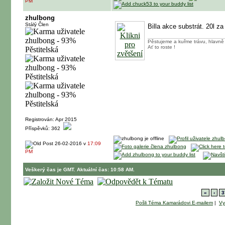
PM
zhulbong
Stálý Člen
Billa akce substrát. 20l z
Pěstujeme a kuřme trávu, hlavně
Ať to roste !
Registrován: Apr 2015
Příspěvků: 362
26-02-2016 v
17:09
PM
Veškerý čas je GMT. Aktuální čas: 10:58 AM.
«
‹
3
Pošli Téma Kamarádovi E-mailem
|
Vy