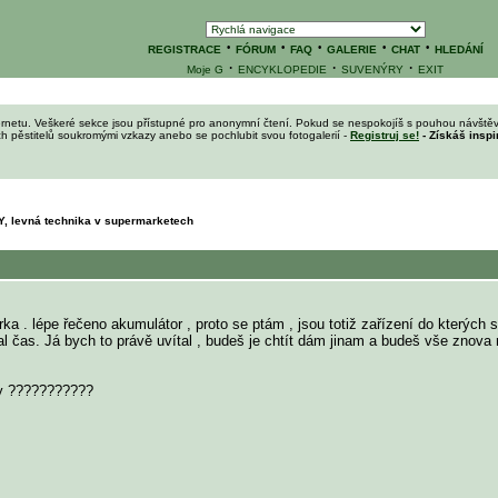
·
·
·
·
·
REGISTRACE
FÓRUM
FAQ
GALERIE
CHAT
HLEDÁNÍ
·
·
·
Moje G
ENCYKLOPEDIE
SUVENÝRY
EXIT
ernetu. Veškeré sekce jsou přístupné pro anonymní čtení. Pokud se nespokojíš s pouhou návštěv
ích pěstitelů soukromými vzkazy anebo se pochlubit svou fotogalerií -
Registruj se!
- Získáš inspi
 levná technika v supermarketech
rka . lépe řečeno akumulátor , proto se ptám , jsou totiž zařízení do kterých s
l čas. Já bych to právě uvítal , budeš je chtít dám jinam a budeš vše znova n
iny ???????????