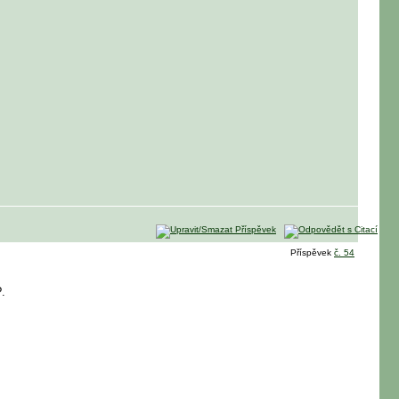
Příspěvek
č. 54
?.