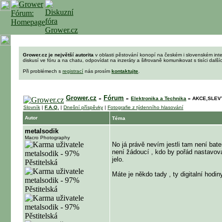
Grower.cz je největší autorita
v oblasti pěstování konopí na českém i slovenském int
diskusí ve fóru a na chatu, odpovídat na inzeráty a šifrovaně komunikovat s tisíci dalš
Při problémech s
registrací
nás prosím
kontaktujte
.
Grower.cz
Fórum
»
»
Elektronika a Technika
»
AKCE,SLEVY,
Slovník
|
F.A.Q.
|
Dnešní příspěvky
|
Fotografie z týdenního hlasování
Autor
Téma
metalsodik
Macro Photography
No já právě nevím jestli tam není bate
není žádoucí , kdo by pořád nastavova
jelo.
Máte je někdo tady , ty digitalní hod