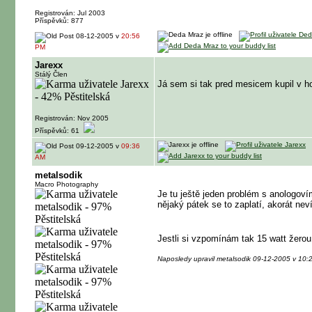
Registrován: Jul 2003
Příspěvků: 877
08-12-2005 v
20:56
PM
Jarexx
Stálý Člen
Já sem si tak pred mesicem kupil v ho
Registrován: Nov 2005
Příspěvků: 61
09-12-2005 v
09:36
AM
metalsodik
Macro Photography
Je tu ještě jeden problém s anologovím
nějaký pátek se to zaplatí, akorát nev
Jestli si vzpomínám tak 15 watt žerou 
Naposledy upravil metalsodik 09-12-2005 v 10