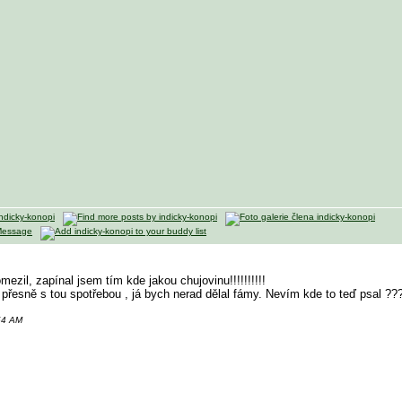
mezil, zapínal jsem tím kde jakou chujovinu!!!!!!!!!!
 přesně s tou spotřebou , já bych nerad dělal fámy. Nevím kde to teď psal ??
:54 AM