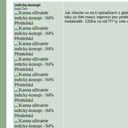
indicky-konopi
Stálý Člen
Jak mluvite vo tech spinačkach z glo
taky uz třeti mesic naprosto bez prob
metalsodik: 131Kw za rok???
ty vole 