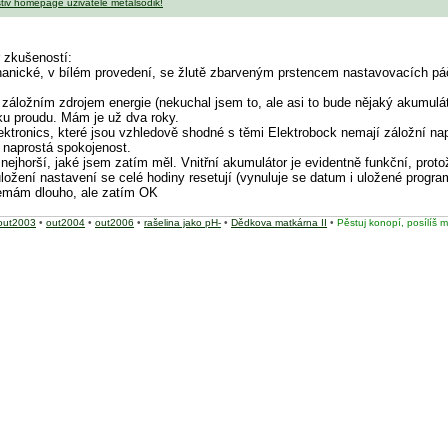
 zkušeností:
hanické, v bílém provedení, se žlutě zbarveným prstencem nastavovacích páč
 záložním zdrojem energie (nekuchal jsem to, ale asi to bude nějaký akumulát
ku proudu. Mám je už dva roky.
ktronics, které jsou vzhledově shodné s těmi Elektrobock nemají záložní nap
- naprostá spokojenost.
 - nejhorší, jaké jsem zatím měl. Vnitřní akumulátor je evidentně funkční, p
uložení nastavení se celé hodiny resetují (vynuluje se datum i uložené progra
nemám dlouho, ale zatím OK
out2003
•
out2004
•
out2006
•
rašelina jako pH-
•
Dědkova matkárna II
•
Pěstuj konopí, posílíš m