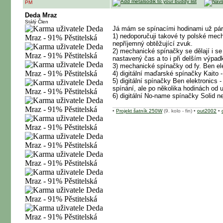
PM
Deda Mraz
Stálý Člen
Já mám se spínacími hodinami už pár
1) nedoporučuji takové ty polské mec
nepříjemný obtěžující zvuk.
2) mechanické spínačky se dělají i se
nastavený čas a to i při delším výpad
3) mechanické spínačky od fy. Ben ele
4) digitální maďarské spínačky Kaito 
5) digitální spínačky Ben elektronics
spínání, ale po několika hodinách od 
6) digitální No-name spínačky Solid 
•
Projekt šatník 250W
(9. kolo - fin) •
out2002
•