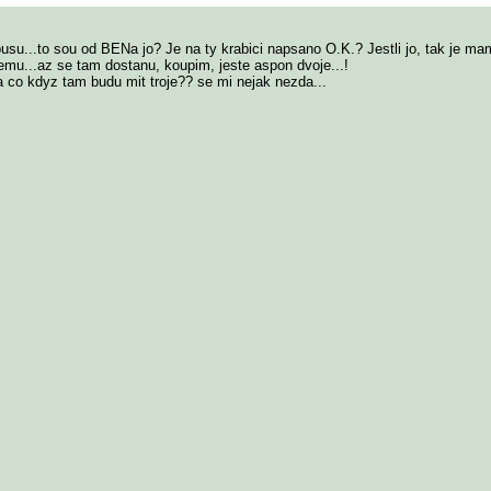
busu...to sou od BENa jo?
Je na ty krabici napsano O.K.? Jestli jo, tak je mam
lemu...az se tam dostanu, koupim, jeste aspon dvoje...!
a co kdyz tam budu mit troje?? se mi nejak nezda...