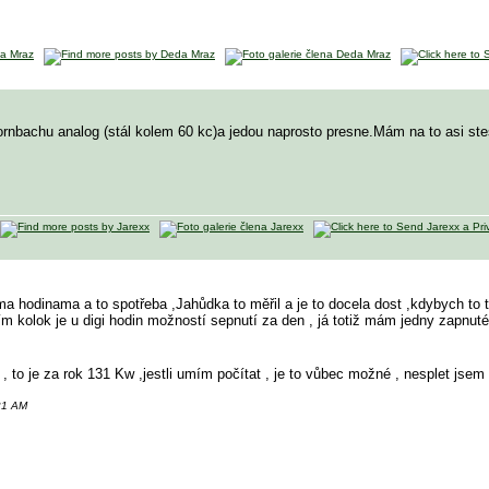
rnbachu analog (stál kolem 60 kc)a jedou naprosto presne.Mám na to asi stesti
a hodinama a to spotřeba ,Jahůdka to měřil a je to docela dost ,kdybych to teh
ím kolok je u digi hodin možností sepnutí za den , já totiž mám jedny zapnuté
, to je za rok 131 Kw ,jestli umím počítat , je to vůbec možné , nesplet jsem
:21 AM