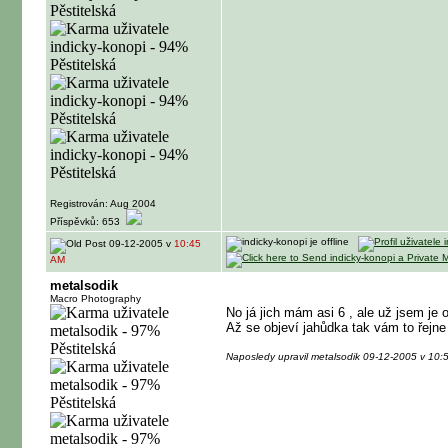
Registrován: Aug 2004
Příspěvků: 653
09-12-2005 v
10:45
AM
metalsodik
Macro Photography
No já jich mám asi 6 , ale už jsem je o
Až se objeví jahůdka tak vám to řejne
Naposledy upravil metalsodik 09-12-2005 v 10