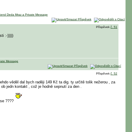
Příspěvek
č. 51
 :-)))))
Příspěvek
č. 52
do věděl dal bych raději 149 Kč ta dig. ty určitě tolik nežerou , za
 ob jedn kontakt , což je hodně sepnutí za den .
 se ????