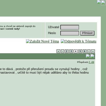
ou a chceš se aktivně zapojit do
Uživatel
raci i cenné rady!
Heslo
«
‹
2
3
4
5
6
›
»
Příspěvek
č. 49
e to dává , protože při přerušení proudu se vynulují hodiny , což
astavovat , určitě to musí být nějak uděláno aby to třeba hodinu