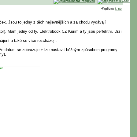
Příspěvek
č. 50
ek. Jsou to jedny z těch nejlevnějších a za chodu vydávají
or). Mám jedny od fy. Elektrobock CZ Kuřim a ty jsou perfektní. Drží
ájení a také se více rozcházejí.
rotože datum se zobrazuje + lze nastavit běžným způsobem programy
my).
ír!