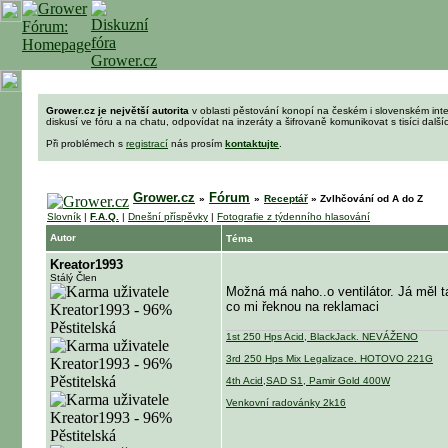
Grower.cz je největší autorita
v oblasti pěstování konopí na českém i slovenském int
diskusí ve fóru a na chatu, odpovídat na inzeráty a šifrovaně komunikovat s tisíci dalš
Při problémech s
registrací
nás prosím
kontaktujte
.
Grower.cz
Fórum
»
»
Receptář
»
Zvlhčování od A do Z
Slovník
|
F.A.Q.
|
Dnešní příspěvky
|
Fotografie z týdenního hlasování
Autor
Téma
Kreator1993
Stálý Člen
Možná má naho..o ventilátor. Já měl 
co mi řeknou na reklamaci
1st 250 Hps Acid, BlackJack. NEVÁŽENO
3rd 250 Hps Mix Legalizace. HOTOVO 221G
4th Acid,SAD S1, Pamir Gold 400W
Venkovní radovánky 2k16