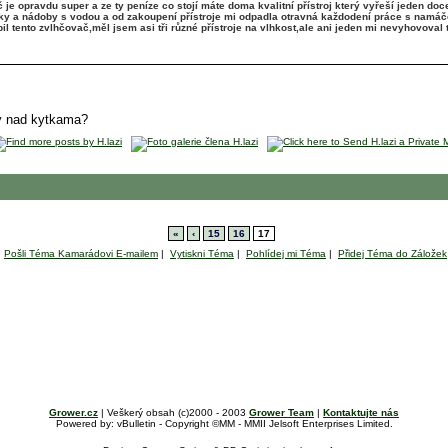
je opravdu super a ze ty peníze co stojí máte doma kvalitní přístroj který vyřeší jeden doc
ky a nádoby s vodou a od zakoupení přístroje mi odpadla otravná každodení práce s namáč
 tento zvlhčovač,měl jsem asi tři různé přístroje na vlhkost,ale ani jeden mi nevyhovoval t
ky nad kytkama?
«
‹
15
16
17
Pošli Téma Kamarádovi E-mailem
|
Vytiskni Téma
|
Pohlídej mi Téma
|
Přidej Téma do Záložek
Grower.cz
| Veškerý obsah (c)2000 - 2003
Grower Team
|
Kontaktujte nás
Powered by: vBulletin - Copyright ©MM - MMII Jelsoft Enterprises Limited.