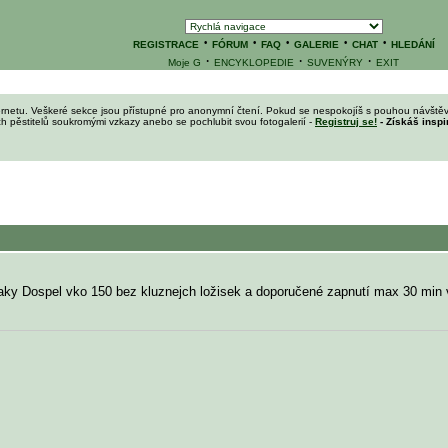
·
·
·
·
·
REGISTRACE
FÓRUM
FAQ
GALERIE
CHAT
HLEDÁNÍ
·
·
·
Moje G
ENCYKLOPEDIE
SUVENÝRY
EXIT
ernetu. Veškeré sekce jsou přístupné pro anonymní čtení. Pokud se nespokojíš s pouhou návštěv
ích pěstitelů soukromými vzkazy anebo se pochlubit svou fotogalerií -
Registruj se!
- Získáš inspi
taky Dospel vko 150 bez kluznejch ložisek a doporučené zapnutí max 30 min 