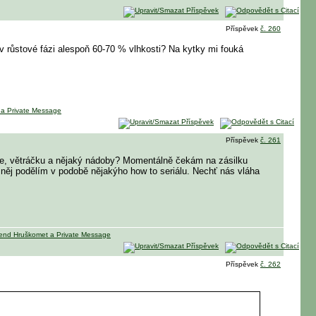
Příspěvek
č. 260
 růstové fázi alespoň 60-70 % vlhkosti? Na kytky mi fouká
Příspěvek
č. 261
roje, větráčku a nějaký nádoby? Momentálně čekám na zásilku
 něj podělím v podobě nějakýho how to seriálu. Nechť nás vláha
Příspěvek
č. 262