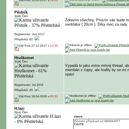
12-02-2017 v
18:01
PM
Pěstník
Stálý Člen
Zdravím všechny, Prosím vás bude mi 
ventilátor ( 20cm ). Díky moc za rady
Registrován: Jun 2017
Příspěvků: 62
27-12-2017 v
13:35
PM
Hruškomet
Stálý Člen
Vypadá to jako extra mrtvej thread, 
membán z čajny, ale hodily by se mi n
spasí
Registrován: Jul 2016
Příspěvků: 45
18-04-2020 v
00:31
AM
H.lazi
Nový Člen
citace:
Původní příspěvek od MANHUNTT
ČAUTE