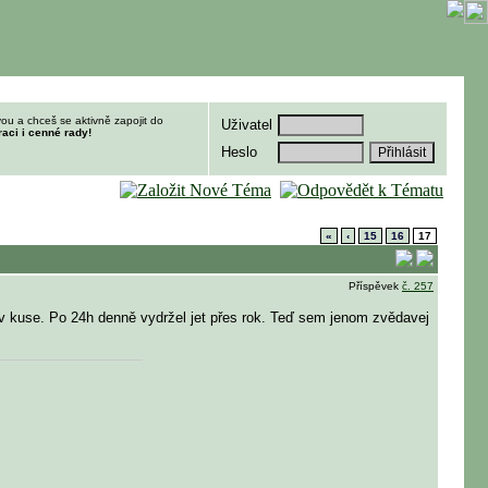
ou a chceš se aktivně zapojit do
Uživatel
raci i cenné rady!
Heslo
«
‹
15
16
17
Příspěvek
č. 257
v kuse. Po 24h denně vydržel jet přes rok. Teď sem jenom zvědavej