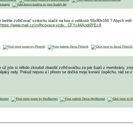
tenhle zvlhčovač vzduchu stačit na box o velikosti 55x80x150 ? Abych měl v
.
https://www.mall.cz/zvlhcovace-vzdu...CFYc44Aodi9YEcA
ale už jste si někdo zkoušel zbastlit zvlhčovačku za pár šupů z membrány, z
ějaký rady. Pokud nejsou a i přesto se dočká moje konání úspěchu, rád se o