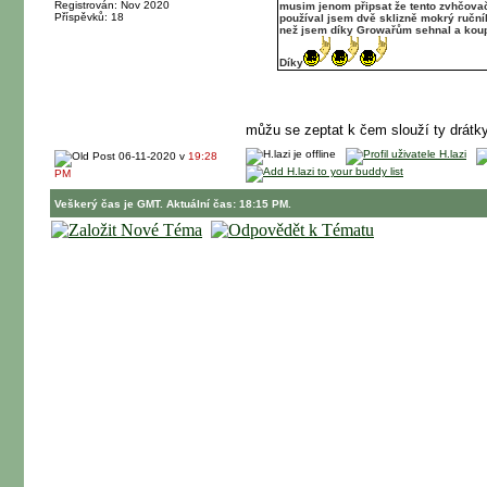
Registrován: Nov 2020
musim jenom připsat že tento zvhčovač 
Příspěvků: 18
používal jsem dvě sklizně mokrý ruční
než jsem díky Growařům sehnal a koupil
Díky
můžu se zeptat k čem slouží ty drát
06-11-2020 v
19:28
PM
Veškerý čas je GMT. Aktuální čas: 18:15 PM.