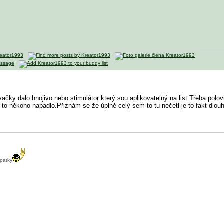
čky dalo hnojivo nebo stimulátor který sou aplikovatelný na list.Třeba polov
 to někoho napadlo.Přiznám se že úplně celý sem to tu nečetl je to fakt dlou
zpátky