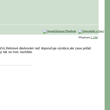
Příspěvek
č. 258
iční,třetinové dávkování než doporučuje výrobce,ale zase pořád.
hý tak se moc nezlobte.