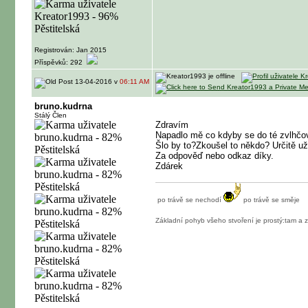
Registrován: Jan 2015
Příspěvků: 292
13-04-2016 v
06:11 AM
bruno.kudrna
Stálý Člen
Zdravím
Napadlo mě co kdyby se do té zvlhčova
Šlo by to?Zkoušel to někdo? Určitě už
Za odpověď nebo odkaz díky.
Zdárek
po trávě se nechodí
po trávě se směje
Základní pohyb všeho stvoření je prostý:tam a 