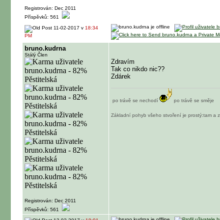
Registrován: Dec 2011
Příspěvků: 561
11-02-2017 v
18:34
PM
bruno.kudrna
Stálý Člen
Zdravím
Tak co nikdo nic??
Zdárek
po trávě se nechodí
po trávě se směje
Základní pohyb všeho stvoření je prostý:tam a 
Registrován: Dec 2011
Příspěvků: 561