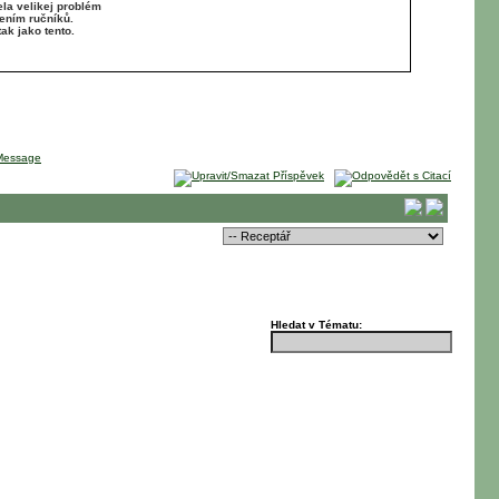
ela velikej problém
ením ručníků.
ak jako tento.
Hledat v Tématu: