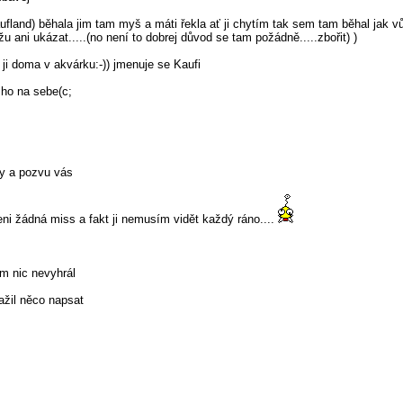
and) běhala jim tam myš a máti řekla ať ji chytím tak sem tam běhal jak vůl.
žu ani ukázat.....(no není to dobrej důvod se tam požádně.....zbořit
) )
ji doma v akvárku:-)) jmenuje se Kaufi
ho na sebe(c;
ty a pozvu vás
ni žádná miss a fakt ji nemusím vidět každý ráno....
m nic nevyhrál
ažil něco napsat