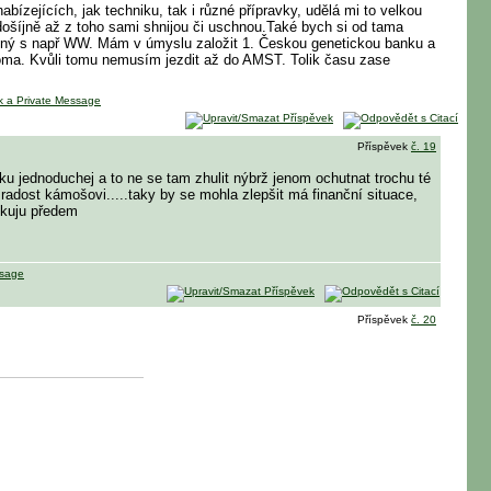
bízejících, jak techniku, tak i různé přípravky, udělá mi to velkou
rdošíjně až z toho sami shnijou či uschnou.Také bych si od tama
ížený s např WW. Mám v úmyslu založit 1. Českou genetickou banku a
doma. Kvůli tomu nemusím jezdit až do AMST. Tolik času zase
Příspěvek
č. 19
utku jednoduchej a to ne se tam zhulit nýbrž jenom ochutnat trochu té
 radost kámošovi.....taky by se mohla zlepšit má finanční situace,
ěkuju předem
Příspěvek
č. 20