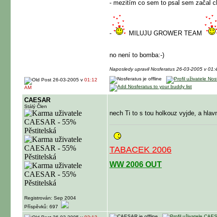
- mezitím co sem to psal sem začal c
-
MILUJU GROWER TEAM
no není to bomba:-)
Naposledy upravil Nosferatus 26-03-2005 v 01
26-03-2005 v
01:12
AM
CAESAR
Stálý Člen
nech Ti to s tou holkouz vyjde, a hlav
TABACEK 2006
WW 2006 OUT
Registrován: Sep 2004
Příspěvků: 697