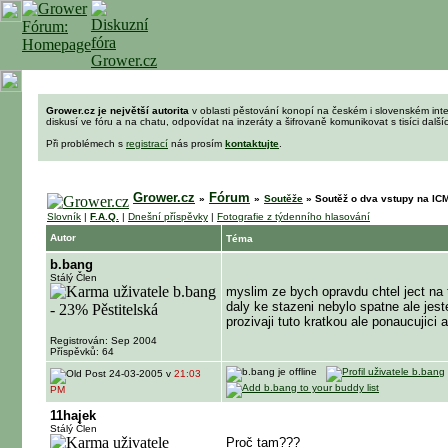
Grower.cz je největší autorita
v oblasti pěstování konopí na českém i slovenském int
diskusí ve fóru a na chatu, odpovídat na inzeráty a šifrovaně komunikovat s tisíci dalš
Při problémech s
registrací
nás prosím
kontaktujte
.
Grower.cz
Fórum
»
»
Soutěže
»
Soutěž o dva vstupy na ICM
Slovník
|
F.A.Q.
|
Dnešní příspěvky
|
Fotografie z týdenního hlasování
Autor
Téma
b.bang
Stálý Člen
myslim ze bych opravdu chtel ject na t
daly ke stazeni nebylo spatne ale jeste
prozivaji tuto kratkou ale ponaucujic
Registrován: Sep 2004
Příspěvků: 64
24-03-2005 v
21:03
PM
11hajek
Stálý Člen
Proč tam???