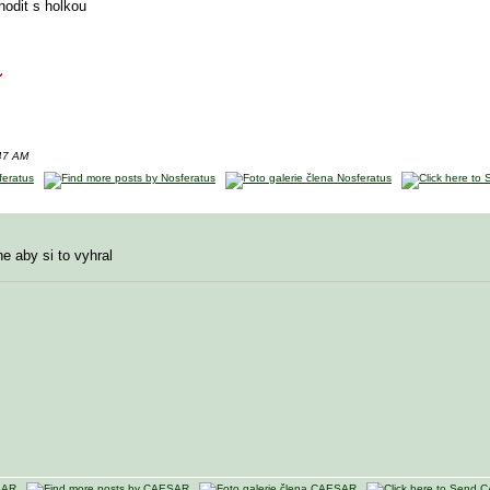
hodit s holkou
:47 AM
ne aby si to vyhral