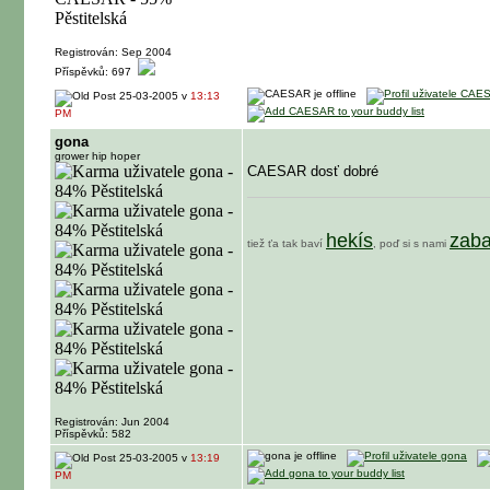
Registrován: Sep 2004
Příspěvků: 697
25-03-2005 v
13:13
PM
gona
grower hip hoper
CAESAR dosť dobré
hekís
zaba
tiež ťa tak baví
, poď si s nami
Registrován: Jun 2004
Příspěvků: 582
25-03-2005 v
13:19
PM