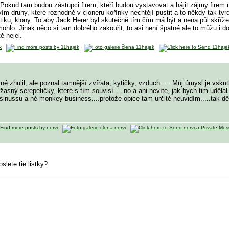
Pokud tam budou zástupci firem, kteří budou vystavovat a hájit zájmy firem na
vím druhy, které rozhodně v cloneru kořínky nechtějí pustit a to někdy tak tv
tiku, klony. To aby Jack Herer byl skutečně tím čím má být a nena půl skř
ohlo. Jinak něco si tam dobrého zakouřit, to asi není špatné ale to můžu i 
ě nejel.
 né zhulil, ale poznal tamnější zvířata, kytičky, vzduch......Můj úmysl je vsk
asný serepetičky, které s tím souvisí.....no a ani nevíte, jak bych tim udělal
inussu a né monkey business....protože opice tam určitě neuvidím.....tak d
slete tie listky?