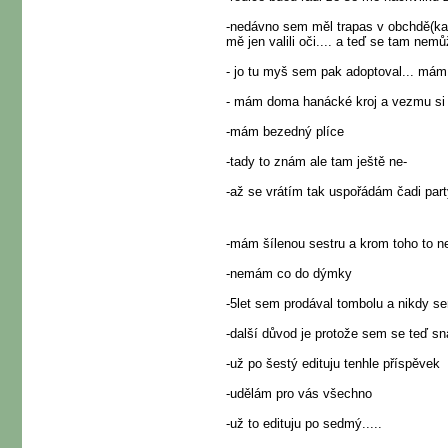
-nedávno sem měl trapas v obchdě(kaufl
mě jen valili oči.... a teď se tam nemů
- jo tu myš sem pak adoptoval... mám 
- mám doma hanácké kroj a vezmu si 
-mám bezedný plíce
-tady to znám ale tam ještě ne-
-až se vrátím tak uspořádám čadi par
-mám šílenou sestru a krom toho to ne
-nemám co do dýmky
-5let sem prodával tombolu a nikdy se
-další důvod je protože sem se teď sn
-už po šestý edituju tenhle příspěvek
-udělám pro vás všechno
-už to edituju po sedmý.....