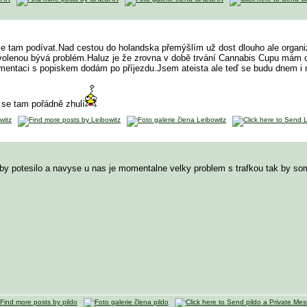
t se tam podívat.Nad cestou do holandska přemýšlím už dost dlouho ale organiz
olenou bývá problém.Haluz je že zrovna v době trvání Cannabis Cupu mám od
entaci s popiskem dodám po příjezdu.Jsem ateista ale teď se budu dnem i n
ť se tam pořádně zhulí
k by potesilo a navyse u nas je momentalne velky problem s trafkou tak by s