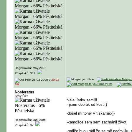
Registrován: May 2002
Příspěvků: 362
25-03-2005 v
20:22
PM
Nosferatus
Stálý Člen
hlele lístky sem!!!
- jsem dobrák od kosti
)
-došel mi toner v tiskárně:-))
Registrován: Jan 2005
-kamošce sem sem zachránil život
Příspěvků: 37
-rodiče buou rádi že se mě nachvilku 