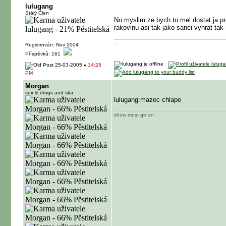
lulugang
Stálý Člen
No myslim ze bych to mel dostat ja p
rakovinu asi tak jako sanci vyhrat tak 
...
Registrován: Nov 2004
Příspěvků: 161
25-03-2005 v
14:28
PM
Morgan
sex & drugs and ska
lulugang:mazec chlape
show must go on