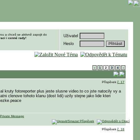
ou a chceš se aktivně zapojit do
Uživatel
raci i cenné rady!
Heslo
‹
1
2
3
4
›
Příspěvek
č. 17
 kruty fotoreporter plus jeste slusne video.to co jste natocily vy a
i clenove tohoto klanu (dost lidi) uzily stejne jako lide kteri
 tezke.peace
Příspěvek
č. 18