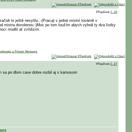
Příspěvek
č. 26
ačně to ještě nevyšlo.:-(Pracuji v jedné místní továrně v
 mistra dovolenou:-)Moc po tom toužím abych vyhrál ty dva lístky
ocí modlit ať zvítězím.
Příspěvek
č. 27
om sa po dlom case dobre rozbil aj s kamosom