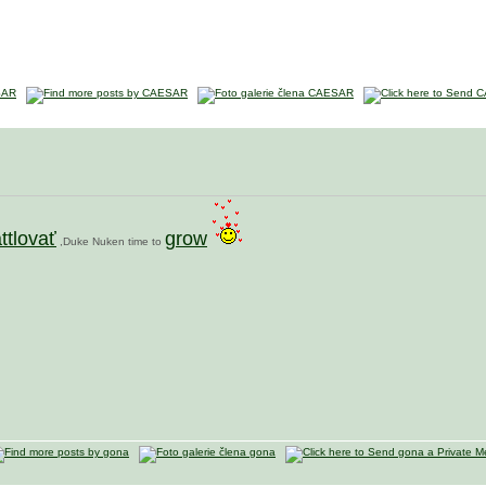
ttlovať
grow
,Duke Nuken time to