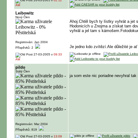
26-03-2005 v
02:12
AM
Leibowitz
Nový Člen
Ahoj.Chtěl bych ty lístky vyhrát a je
Hodonicích u Znojma a získat tam dov
vyhrál a jel tam s kámošem.Fotodokum
Registrován: Jan 2004
Je jedno kdo zvítězí.Ale důležité je a
Příspěvků: 2
27-03-2005 v
09:33
AM
pildo
Stálý Člen
ja som este nic poriadne nevyhral ta
Registrován: Mar 2004
Příspěvků: 819
27-03-2005 v
13:09