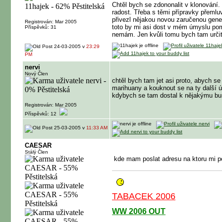
Chtěl bych se zdononalit v klonování. 
radost. Třeba s těmi přípravky přemlu
přivezl nějakou novou zaručenou gene
Registrován: Mar 2005
toto by mi asi dost v mém úmyslu pom
Příspěvků: 31
nemám. Jen kvůli tomu bych tam určit
24-03-2005 v
23:29
PM
nervi
Nový Člen
chtěl bych tam jet asi proto, abych se
marihuany a kouknout se na ty další úž
kdybych se tam dostal k nějakýmu bus
Registrován: Mar 2005
Příspěvků: 12
25-03-2005 v
11:33 AM
CAESAR
Stálý Člen
kde mam poslat adresu na ktoru mi po
TABACEK 2006
WW 2006 OUT