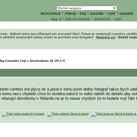
·
·
·
·
·
REGISTRACE
FÓRUM
FAQ
GALERIE
CHAT
HLEDÁNÍ
·
·
·
Moje G
ENCYKLOPEDIE
SUVENÝRY
EXIT
ernetu. Veškeré sekce jsou přístupné pro anonymní čtení. Pokud se nespokojíš s pouhou návštěv
ích pěstitelů soukromými vzkazy anebo se pochlubit svou fotogalerií -
Registruj se!
- Získáš inspi
ag Cannabis Cup v Amsterdamu 18.-20.4.!!!
ento contest me plyce ok a jeste k tomu jsem dobry fotograf takze bych udelal
 tomu neco chybelo chce to skratka natocit to nebo nafotit do detailu aby ostatn
i a relaxujci dovolenou v Holandu.no je to navaz myslym ze to budete myt fakt