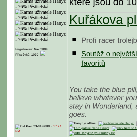
které jsou do 10
Kuřákova pl
Profi-racer trole
Registrován: Nov 2004
Soutěž o největš
Příspěvků: 1059
favoritů
You take the blue pil
believe whatever you 
stay in Wonderland, 
goes.
23-01-2008 v
17:24
PM