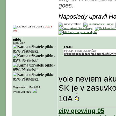
goes.
Naposledy upravil H
23-01-2008 v
20:58
PM
pildo
Stálý Člen
citace:
Původní příspěvek od Čáp
přepokládám že tam máš ted na zásuvky 
vole neviem ak
SK je v zasuvk
Registrován: Mar 2004
Příspěvků: 819
10A
city growing 05