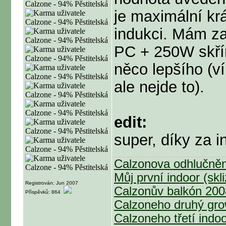
je maximální kr
indukci. Mám z
PC + 250W skříň
něco lepšího (ví
ale nejde to).
edit:
super, díky za i
Calzonova odhlučněná
Můj první indoor (skl
Registrován: Jun 2007
Calzonův balkón 2008
Příspěvků: 864
Calzoneho druhý grow
Calzoneho třetí indoo