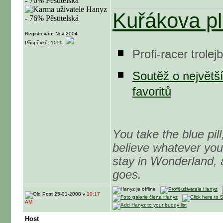
Kuřákova pl
Registrován: Nov 2004
Příspěvků: 1059
Profi-racer trole
Soutěž o největš
favoritů
You take the blue pil
believe whatever you 
stay in Wonderland, 
goes.
25-01-2008 v
10:17
AM
Host