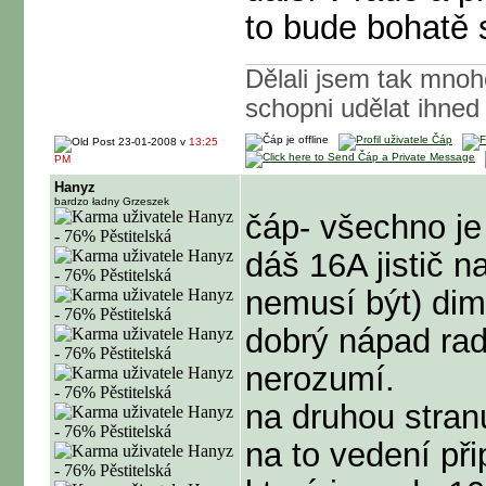
to bude bohatě s
Dělali jsem tak mnoh
schopni udělat ihned
23-01-2008 v
13:25
PM
Hanyz
bardzo ładny Grzeszek
čáp- všechno je
dáš 16A jistič n
nemusí být) di
dobrý nápad radit
nerozumí.
na druhou stranu
na to vedení př