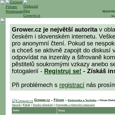
REGISTR
Mo
Grower.cz je největší autorita
v obla
českém i slovenském internetu. Veške
pro anonymní čtení. Pokud se nespok
a chceš se aktivně zapojit do diskusí 
odpovídat na inzeráty a šifrovaně komu
pěstitelů soukromými vzkazy anebo se
fotogalerií -
Registruj se!
- Získáš in
Při problémech s
registrací
nás prosí
Grower.cz
Fórum
»
»
Elektronika a Technika
»
Fórum Elekt
Slovník
|
F.A.Q.
|
Dnešní příspěvky
|
Fotografie z týdenního hlasování
Autor
Téma