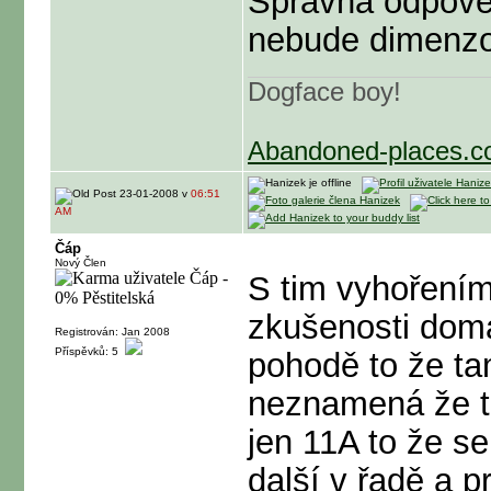
Správná odpověď
nebude dimenzo
Dogface boy!
Abandoned-places.
23-01-2008 v
06:51
AM
Čáp
Nový Člen
S tim vyhoření
zkušenosti doma
Registrován: Jan 2008
Příspěvků: 5
pohodě to že t
neznamená že t
jen 11A to že s
další v řadě a p