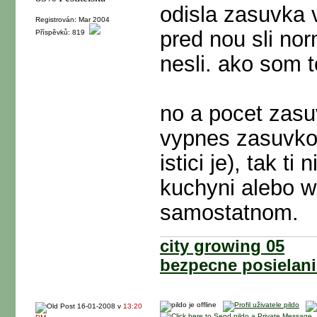
odisla zasuvka 
Registrován: Mar 2004
pred nou sli nor
Příspěvků: 819
nesli. ako som to
no a pocet zasu
vypnes zasuvkov
istici je), tak t
kuchyni alebo w
samostatnom.
city growing 05
bezpecne posielani
16-01-2008 v
13:20