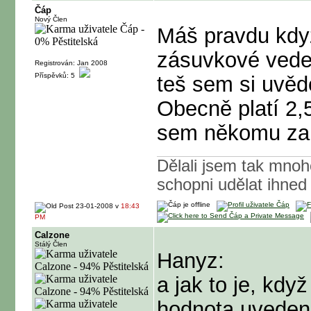
Čáp
Nový Člen
Máš pravdu kdy
zásuvkové vede
Registrován: Jan 2008
Příspěvků: 5
teš sem si uvědo
Obecně platí 2,5
sem někomu zam
Dělali jsem tak mnoh
schopni udělat ihned
23-01-2008 v
18:43
PM
Calzone
Stálý Člen
Hanyz:
a jak to je, kdy
hodnota uvedená