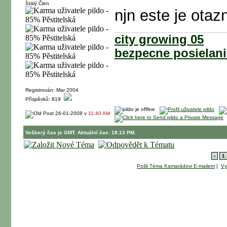
Stálý Člen
njn este je otazn
city growing 05
bezpecne posielani
Registrován: Mar 2004
Příspěvků: 819
26-01-2008 v
11:40 AM
Veškerý čas je GMT. Aktuální čas: 18:13 PM.
‹
1
Pošli Téma Kamarádovi E-mailem
|
Vy