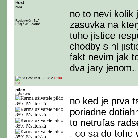
Host
Host
no to nevi kolik
Registrován: N/A
zasuvka na ktery
Příspěvků: Žádné
toho jistice res
chodby s hl jis
fakt nevim jak t
dva jary jenom...
16-01-2008 v
12:00
PM
pildo
Stálý Člen
no ked je prva t
poriadne dotiahn
to netrufas rads
, co sa do toho