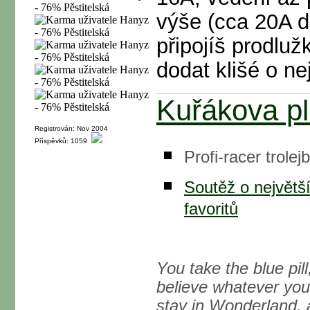
výše (cca 20A d
připojíš prodluž
dodat klišé o ne
Kuřákova pl
Registrován: Nov 2004
Příspěvků: 1059
Profi-racer trole
Soutěž o největš
favoritů
You take the blue pil
believe whatever you 
stay in Wonderland, 