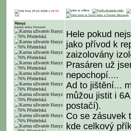
25-01-2008 v
09:55
AM
Hanyz
bardzo ładny Grzeszek
Hele pokud nej
jako přívod k re
zaizolovány izol
Prasáren už jse
nepochopí....
Ad to jištění...
můžou jistit i 6
postačí).
Co se zásuvek t
kde celkový př