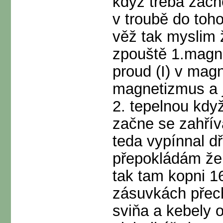
když třeba začn
v troubě do toho
věž tak myslim ž
zpouště 1.magnet
proud (I) v magn
magnetizmus a j
2. tepelnou když
začne se zahříva
teda vypínnal dř
přepokládám že 
tak tam kopni 1
zásuvkách přech
sviňa a kebely o