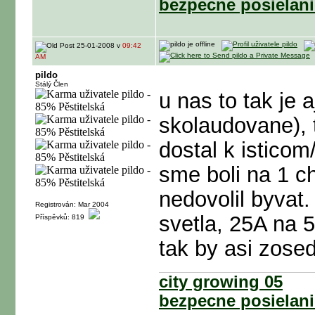
bezpecne posielani
25-01-2008 v
09:42
AM
pildo
Stálý Člen
u nas to tak je a
skolaudovane), 
dostal k isticom
sme boli na 1 c
nedovolil byvat
Registrován: Mar 2004
svetla, 25A na 5
Příspěvků: 819
tak by asi zosed
city growing 05
bezpecne posielani