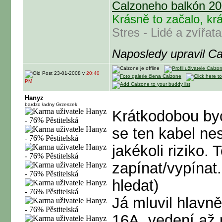
Calzoneho balkón 200
Krásně to začalo, krás
Stres - Lidé a zvířata
Naposledy upravil C
23-01-2008 v
20:40
PM
Hanyz
bardzo ładny Grzeszek
Krátkodobou byc
se ten kabel nes
jakékoli riziko.
zapínat/vypínat
hledat
)
Já mluvil hlavně
16A, vedení až 