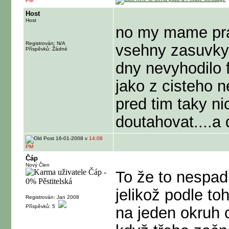
PM
Host
Host
no my mame prav
Registrován: N/A
vsehny zasuvky..
Příspěvků: Žádné
dny nevyhodilo f
jako z cisteho n
pred tim taky n
doutahovat....a 
16-01-2008 v
14:08
PM
Čáp
Nový Člen
To že to nespadl
jelikož podle t
Registrován: Jan 2008
Příspěvků: 5
na jeden okruh 