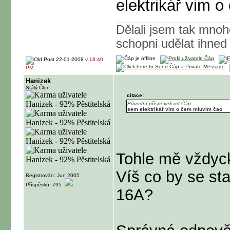
elektrikář vim 
Dělali jsem tak mnoh
schopni udělat ihned
22-01-2008 v
18:40
PM
Hanizek
Stálý Člen
citace:
Původní příspěvek od Čáp
sem elektrikář vim o čem mluvim čao
Tohle mě vždyc
Víš co by se sta
Registrován: Jun 2005
Příspěvků: 795
16A?