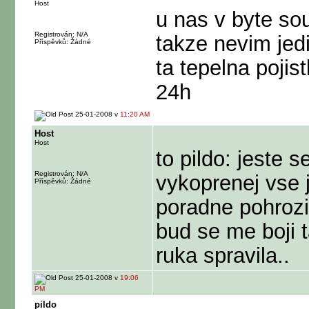
Host
u nas v byte so
Registrován: N/A
takze nevim jed
Příspěvků: Žádné
ta tepelna pojis
24h
25-01-2008 v
11:20 AM
Host
Host
to pildo: jeste
Registrován: N/A
vykoprenej vse 
Příspěvků: Žádné
poradne pohrozi
bud se me boji 
ruka spravila..
25-01-2008 v
19:06
PM
pildo