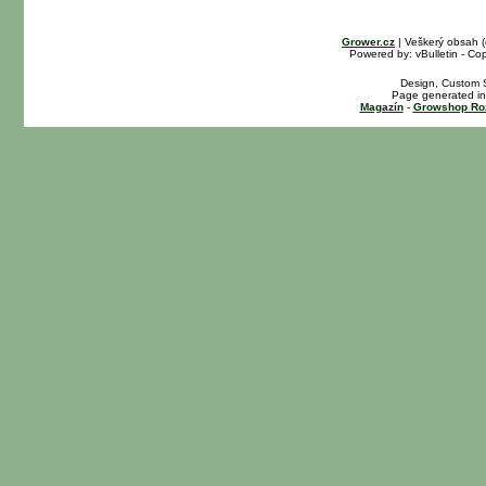
Grower.cz
| Veškerý obsah 
Powered by: vBulletin - Cop
Design, Custom S
Page generated in
Magazín
-
Growshop Ro