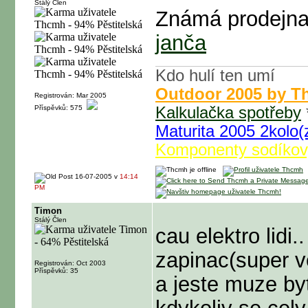
Stálý Člen
Známá prodejna
janča
Kdo hulí ten umí
Outdoor 2005 by 
Registrován: Mar 2005
Příspěvků: 575
Kalkulačka spotřeby
Maturita 2005 2kolo(z
Komponenty sodíkov
16-07-2005 v
14:14
PM
Timon
Stálý Člen
cau elektro lidi..
zapinac(super v
Registrován: Oct 2003
Příspěvků: 35
a jeste muze by