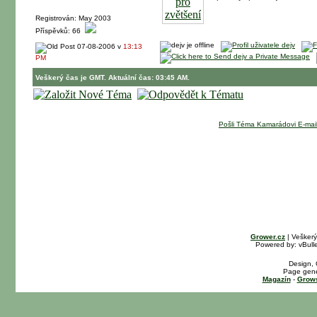
Registrován: May 2003
Příspěvků: 66
07-08-2006 v
13:13
PM
Veškerý čas je GMT. Aktuální čas: 03:45 AM.
Pošli Téma Kamarádovi E-mai
Grower.cz
| Vešker
Powered by: vBulle
Design, 
Page gene
Magazín
-
Grows