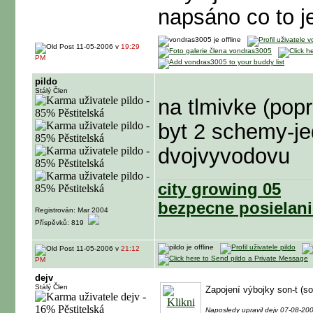
napsáno co to je
11-05-2006 v
19:29
PM
pildo
Stálý Člen
na tlmivke (pop
byt 2 schemy-je
dvojvyvodovu
city growing 05
bezpecne posielani
Registrován: Mar 2004
Příspěvků: 819
11-05-2006 v
21:12
PM
dejv
Stálý Člen
Zapojení výbojky son-t (so
Naposledy upravil dejv 07-08-20