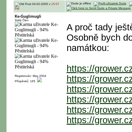
04-02-2005 v
15:07
PM
Ke-Guglimugli
Stálý Člen
A proč tady ješ
Osobně bych dop
namátkou:
https://grower.
https://grower.
Registrován: May 2004
Příspěvků: 165
https://grower.
https://grower.
https://grower.
https://grower.