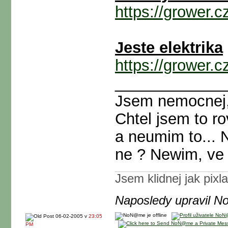
https://grower.
Jeste elektrika
https://grower.
_____________
Jsem nemocnej, 
Chtel jsem to r
a neumim to... 
ne ? Newim, ve
Jsem klidnej jak pixl
Naposledy upravil 
06-02-2005 v
23:05
PM