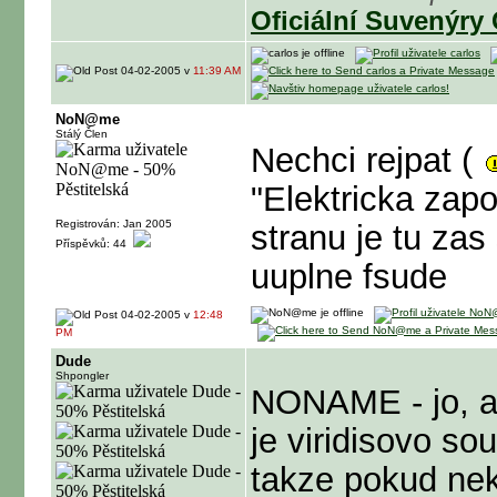
Oficiální Suvenýry
04-02-2005 v
11:39 AM
NoN@me
Stálý Člen
Nechci rejpat (
"Elektricka zap
Registrován: Jan 2005
stranu je tu za
Příspěvků: 44
uuplne fsude
04-02-2005 v
12:48
PM
Dude
Shpongler
NONAME - jo, al
je viridisovo sou
takze pokud nek