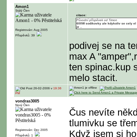
Amon1
Stálý Člen
citace:
Původní příspěvek od Timon
600W sodikovky ale kdykoliv se cely el o
je ..
Registrován: Aug 2005
Příspěvků: 39
podivej se na t
max A "amper",r
ten spinac.kup si
melo stacit.
26-02-2006 v
19:36
PM
vondras3005
Nový Člen
Čus nevíte někdo
tlumivku se tře
Registrován: Dec 2005
Když jsem si ho
Příspěvků: 1