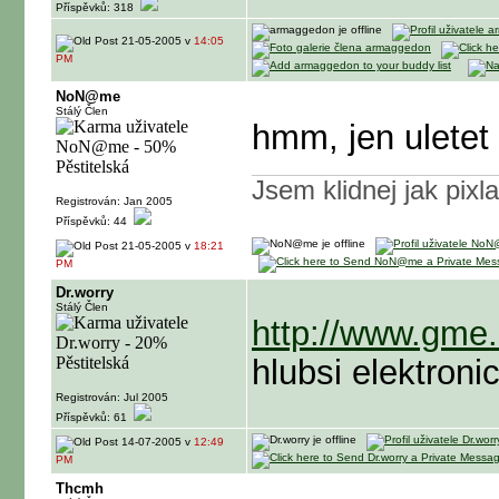
Příspěvků: 318
21-05-2005 v
14:05
PM
NoN@me
Stálý Člen
hmm, jen uletet
Jsem klidnej jak pixl
Registrován: Jan 2005
Příspěvků: 44
21-05-2005 v
18:21
PM
Dr.worry
Stálý Člen
http://www.gme.
hlubsi elektron
Registrován: Jul 2005
Příspěvků: 61
14-07-2005 v
12:49
PM
Thcmh