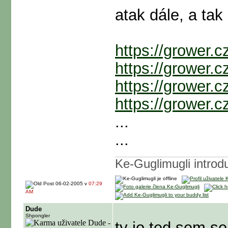
atak dále, a tak 
https://grower.
https://grower.
https://grower.
https://grower.
...
...
Ke-Guglimugli intro
06-02-2005 v
07:29
AM
Dude
Shpongler
ty jo ted sem se