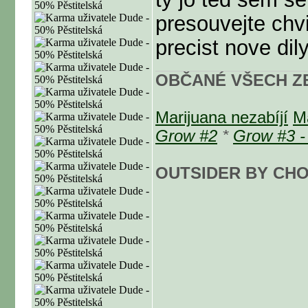
presouvejte chvi
precist nove dil
OBČANÉ VŠECH ZE
Marijuana nezabíjí
M
Grow #2
*
Grow #3 -
OUTSIDER BY CHO