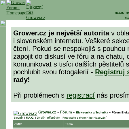
REGISTR
Mo
Grower.cz je největší autorita
v obla
i slovenském internetu. Veškeré sekc
čtení. Pokud se nespokojíš s pouhou 
zapojit do diskusí ve fóru a na chatu,
komunikovat s tisíci dalších pěstitel
pochlubit svou fotogalerií -
Registruj 
rady!
Při problémech s
registrací
nás prosí
Grower.cz
Fórum
»
»
Elektronika a Technika
»
Fórum Elekt
Slovník
|
F.A.Q.
|
Dnešní příspěvky
|
Fotografie z týdenního hlasování
Autor
Téma