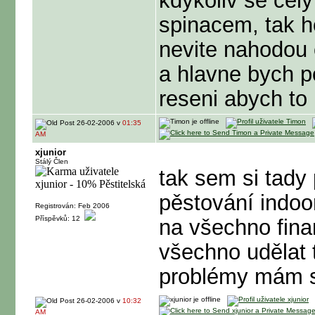
kdykoliv se cely
spinacem, tak ho
nevite nahodou c
a hlavne bych po
reseni abych to
26-02-2006 v
01:35
AM
xjunior
Stálý Člen
tak sem si tady
pěstování indoo
Registrován: Feb 2006
Příspěvků: 12
na všechno fina
všechno udělat t
problémy mám se
26-02-2006 v
10:32
AM