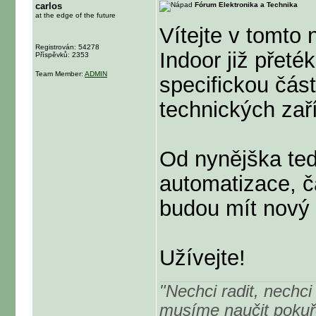
carlos
Fórum Elektronika a Technika
at the edge of the future
Vítejte v tomto
Registrován: 54278
Indoor již přeté
Příspěvků: 2353
Team Member:
ADMIN
specifickou část
technických zař
Od nynějška ted
automatizace, č
budou mít nový 
Užívejte!
"Nechci radit, nechci 
musíme naučit pokuřo