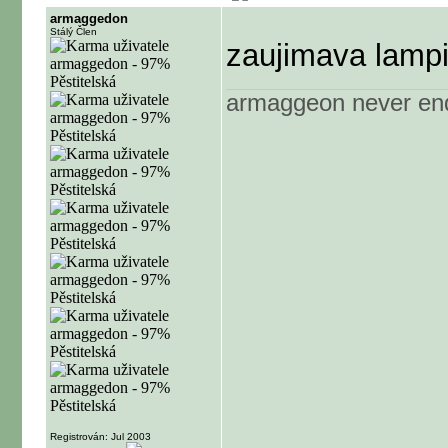
armaggedon
Stálý Člen
zaujimava lampi
armaggeon never end
Registrován: Jul 2003