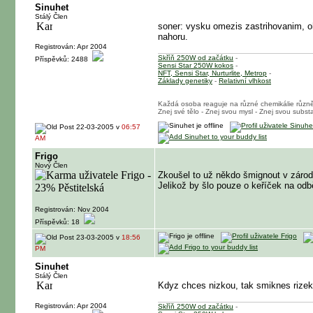
Sinuhet
Stálý Člen
soner: vysku omezis zastrihovanim, oh
nahoru.
Registrován: Apr 2004
Skříň 250W od začátku
-
Příspěvků: 2488
Sensi Star 250W kokos
-
NFT, Sensi Star, Nurturlite, Metrop
-
Základy genetiky
-
Relativní vlhkost
Každá osoba reaguje na různé chemikálie různ
Znej své tělo - Znej svou mysl - Znej svou substa
22-03-2005 v
06:57
AM
Frigo
Nový Člen
Zkoušel to už někdo šmignout v zárod
Jelikož by šlo pouze o keříček na odb
Registrován: Nov 2004
Příspěvků: 18
23-03-2005 v
18:56
PM
Sinuhet
Stálý Člen
Kdyz chces nizkou, tak smiknes rizek, 
Registrován: Apr 2004
Skříň 250W od začátku
-