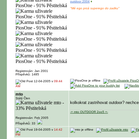
outdoor 2004
♦
"Mé ego prcá superego do zadku"
Registrován: Jan 2001
Příspěvků: 1485
12-04-2005 v
09:44
AM
mto
Stálý Člen
kolkokrat zastrihovat outdoor? nechc
-= mto OUTDOOR 2oo5 =-
Registrován: Feb 2005
Příspěvků: 33
19-04-2005 v
14:42
PM