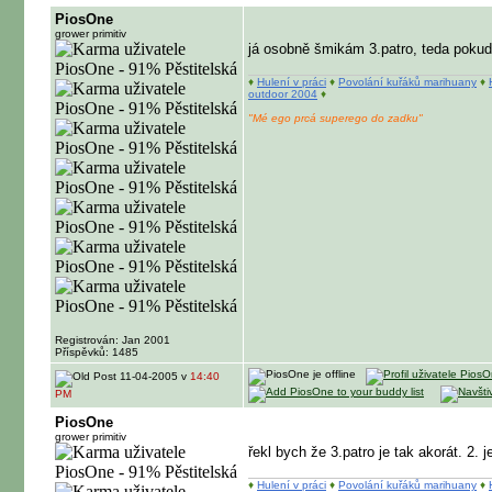
PiosOne
grower primitiv
já osobně šmikám 3.patro, teda pokud 
♦
Hulení v práci
♦
Povolání kuřáků marihuany
♦
outdoor 2004
♦
"Mé ego prcá superego do zadku"
Registrován: Jan 2001
Příspěvků: 1485
11-04-2005 v
14:40
PM
PiosOne
grower primitiv
řekl bych že 3.patro je tak akorát. 
♦
Hulení v práci
♦
Povolání kuřáků marihuany
♦