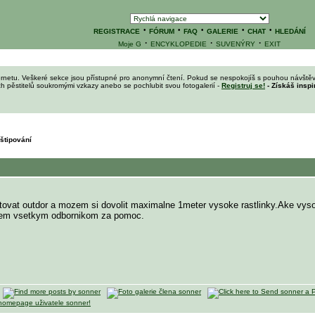
·
·
·
·
·
REGISTRACE
FÓRUM
FAQ
GALERIE
CHAT
HLEDÁNÍ
·
·
·
Moje G
ENCYKLOPEDIE
SUVENÝRY
EXIT
ernetu. Veškeré sekce jsou přístupné pro anonymní čtení. Pokud se nespokojíš s pouhou návštěv
ích pěstitelů soukromými vzkazy anebo se pochlubit svou fotogalerií -
Registruj se!
- Získáš inspi
štipování
tovat outdor a mozem si dovolit maximalne 1meter vysoke rastlinky.Ake vys
ujem vsetkym odbornikom za pomoc.