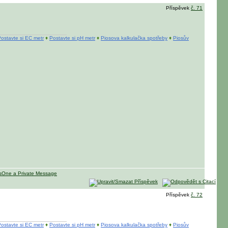
Příspěvek
č. 71
ostavte si EC metr
♦
Postavte si pH metr
♦
Piosova kalkulačka spotřeby
♦
Piosův
Příspěvek
č. 72
ostavte si EC metr
♦
Postavte si pH metr
♦
Piosova kalkulačka spotřeby
♦
Piosův