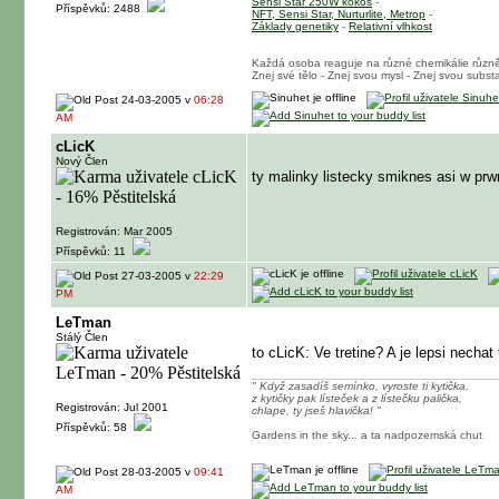
Sensi Star 250W kokos
-
Příspěvků: 2488
NFT, Sensi Star, Nurturlite, Metrop
-
Základy genetiky
-
Relativní vlhkost
Každá osoba reaguje na různé chemikálie různ
Znej své tělo - Znej svou mysl - Znej svou substa
24-03-2005 v
06:28
AM
cLicK
Nový Člen
ty malinky listecky smiknes asi w prwn
Registrován: Mar 2005
Příspěvků: 11
27-03-2005 v
22:29
PM
LeTman
Stálý Člen
to cLicK: Ve tretine? A je lepsi necha
" Když zasadíš semínko, vyroste ti kytička,
z kytičky pak lísteček a z lístečku palička,
Registrován: Jul 2001
chlape, ty jseš hlavička! "
Příspěvků: 58
Gardens in the sky... a ta nadpozemská chut
28-03-2005 v
09:41
AM