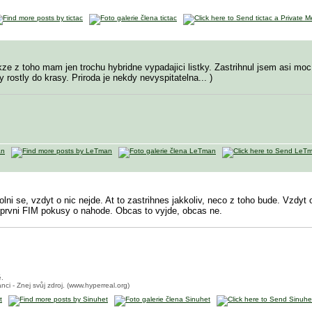
kze z toho mam jen trochu hybridne vypadajici listky. Zastrihnul jsem asi m
y rostly do krasy. Priroda je nekdy nevyspitatelna...
)
ni se, vzdyt o nic nejde. At to zastrihnes jakkoliv, neco z toho bude. Vzdyt 
u prvni FIM pokusy o nahode. Obcas to vyjde, obcas ne.
ě.
nci - Znej svůj zdroj. (www.hyperreal.org)