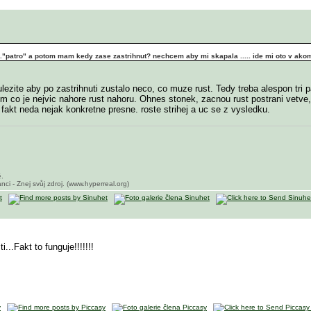
m 3."patro" a potom mam kedy zase zastrihnut? nechcem aby mi skapala ..... ide mi oto v a
lezite aby po zastrihnuti zustalo neco, co muze rust. Tedy treba alespon tri pa
tim co je nejvic nahore rust nahoru. Ohnes stonek, zacnou rust postrani vetve,
e fakt neda nejak konkretne presne. roste strihej a uc se z vysledku.
ě.
nci - Znej svůj zdroj. (www.hyperreal.org)
..Fakt to funguje!!!!!!!