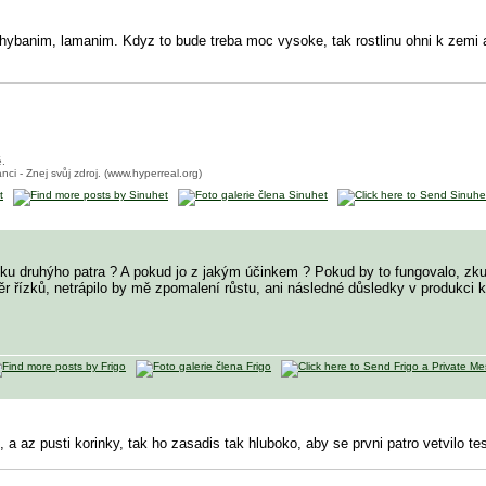
ybanim, lamanim. Kdyz to bude treba moc vysoke, tak rostlinu ohni k zemi a 
ě.
nci - Znej svůj zdroj. (www.hyperreal.org)
ku druhýho patra ? A pokud jo z jakým účinkem ? Pokud by to fungovalo, zku
ěr řízků, netrápilo by mě zpomalení růstu, ani následné důsledky v produkci k
a az pusti korinky, tak ho zasadis tak hluboko, aby se prvni patro vetvilo t