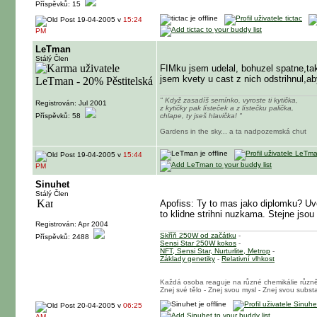
Příspěvků: 15
19-04-2005 v
15:24
PM
LeTman
Stálý Člen
FIMku jsem udelal, bohuzel spatne,ta
jsem kvety u cast z nich odstrihnul,ab
" Když zasadíš semínko, vyroste ti kytička,
Registrován: Jul 2001
z kytičky pak lísteček a z lístečku palička,
Příspěvků: 58
chlape, ty jseš hlavička! "
Gardens in the sky... a ta nadpozemská chut
19-04-2005 v
15:44
PM
Sinuhet
Stálý Člen
Apofiss: Ty to mas jako diplomku? Uvol
to klidne strihni nuzkama. Stejne jso
Registrován: Apr 2004
Skříň 250W od začátku
-
Příspěvků: 2488
Sensi Star 250W kokos
-
NFT, Sensi Star, Nurturlite, Metrop
-
Základy genetiky
-
Relativní vlhkost
Každá osoba reaguje na různé chemikálie různ
Znej své tělo - Znej svou mysl - Znej svou substa
20-04-2005 v
06:25
AM