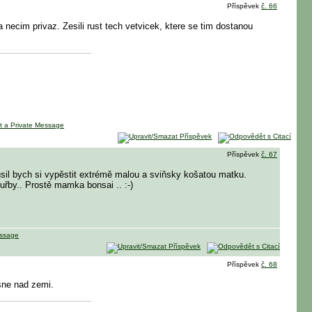
Příspěvek
č. 66
necim privaz. Zesili rust tech vetvicek, ktere se tim dostanou
Příspěvek
č. 67
sil bych si vypěstit extrémě malou a sviňsky košatou matku.
uřby.. Prostě mamka bonsai .. :-)
Příspěvek
č. 68
esne nad zemi.