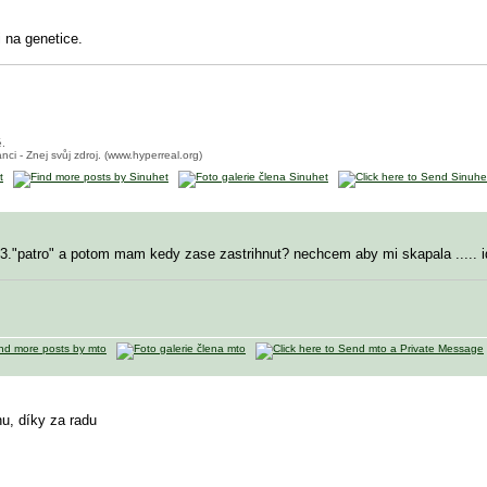
i na genetice.
ě.
nci - Znej svůj zdroj. (www.hyperreal.org)
em 3."patro" a potom mam kedy zase zastrihnut? nechcem aby mi skapala ....
u, díky za radu