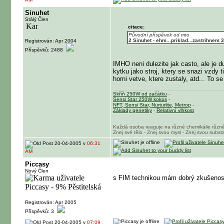
Sinuhet
Stálý Člen
citace:
Původní příspěvek od mto
2 Sinuhet - ehm...priklad...zastrihne
Registrován: Apr 2004
Příspěvků: 2488
IMHO neni dulezite jak casto, ale je du
kytku jako stroj, ktery se snazi vzdy 
horni vetve, ktere zustaly, atd... To s
Skříň 250W od začátku
-
Sensi Star 250W kokos
-
NFT, Sensi Star, Nurturlite, Metrop
-
Základy genetiky
-
Relativní vlhkost
Každá osoba reaguje na různé chemikálie různ
Znej své tělo - Znej svou mysl - Znej svou substa
20-04-2005 v
06:31
AM
Piccasy
Nový Člen
s FIM technikou mám dobrý zkušenosti.
Registrován: Apr 2005
Příspěvků: 3
20-04-2005 v
07:09