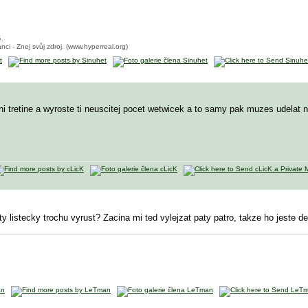
ě.
nci - Znej svůj zdroj. (www.hyperreal.org)
i tretine a wyroste ti neuscitej pocet wetwicek a to samy pak muzes udelat n
t ty listecky trochu vyrust? Zacina mi ted vylejzat paty patro, takze ho jest