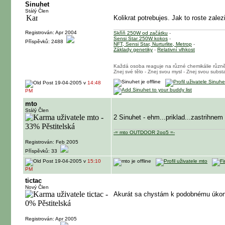
Sinuhet
Stálý Člen
Kolikrat potrebujes. Jak to roste zalez
Registrován: Apr 2004
Skříň 250W od začátku
-
Sensi Star 250W kokos
-
Příspěvků: 2488
NFT, Sensi Star, Nurturlite, Metrop
-
Základy genetiky
-
Relativní vlhkost
Každá osoba reaguje na různé chemikálie různ
Znej své tělo - Znej svou mysl - Znej svou substa
19-04-2005 v
14:48
PM
mto
Stálý Člen
2 Sinuhet - ehm...priklad...zastrihn
-= mto OUTDOOR 2oo5 =-
Registrován: Feb 2005
Příspěvků: 33
19-04-2005 v
15:10
PM
tictac
Nový Člen
Akurát sa chystám k podobnému úkon
Registrován: Apr 2005