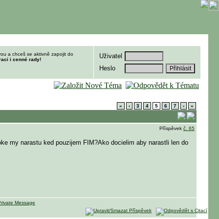
ou a chceš se aktivně zapojit do
Uživatel
raci i cenné rady!
Heslo
«
‹
3
4
5
6
7
›
»
Příspěvek
č. 65
oke my narastu ked pouzijem FIM?Ako docielim aby narastli len do