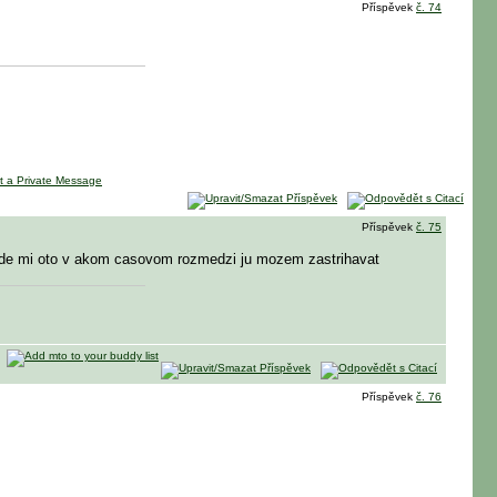
Příspěvek
č. 74
Příspěvek
č. 75
. ide mi oto v akom casovom rozmedzi ju mozem zastrihavat
Příspěvek
č. 76