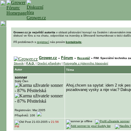
Grower.cz je největší autorita
v oblasti pěstování konopí na českém i slovenském int
diskusí ve fóru a na chatu, odpovídat na inzeráty a šifrovaně komunikovat s tisíci dalš
Při problémech s
registrací
nás prosím
kontaktujte
.
Grower.cz
Fórum
»
»
Receptář
»
FIM: Speciální technika za
Slovník
|
F.A.Q.
|
Dnešní příspěvky
|
Fotografie z týdenního hlasování
Autor
Téma
sonner
Stálý Člen
Ahoj,chcem sa spytat: idem 2 rok pes
pozadovanej vysky a nije viac? Dak
Registrován: Mar 2005
Příspěvků: 106
21-03-2005 v
21:56
PM