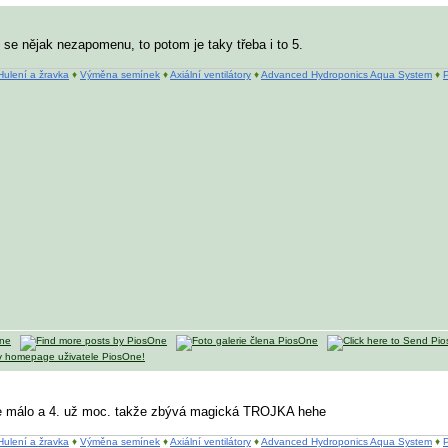
se nějak nezapomenu, to potom je taky třeba i to 5.
Hulení a žravka
♦
Výměna semínek
♦
Axiální ventilátory
♦
Advanced Hydroponics Aqua System
♦
P
2. je málo a 4. už moc. takže zbývá magická TROJKA hehe
Hulení a žravka
♦
Výměna semínek
♦
Axiální ventilátory
♦
Advanced Hydroponics Aqua System
♦
P