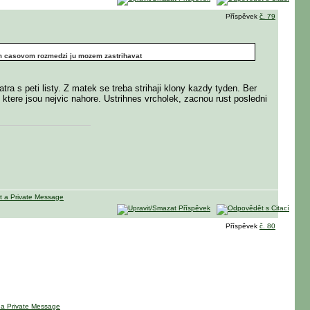
Příspěvek
č. 79
kom casovom rozmedzi ju mozem zastrihavat
tra s peti listy. Z matek se treba strihaji klony kazdy tyden. Ber
 ktere jsou nejvic nahore. Ustrihnes vrcholek, zacnou rust posledni
Příspěvek
č. 80