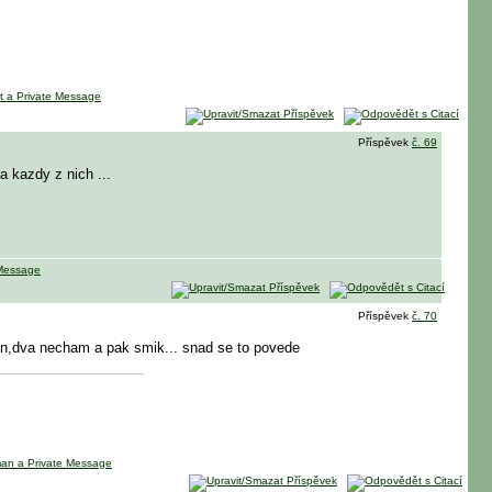
Příspěvek
č. 69
a kazdy z nich ...
Příspěvek
č. 70
e den,dva necham a pak smik... snad se to povede