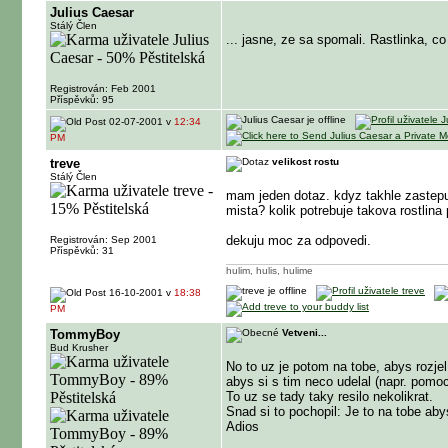
Julius Caesar
Stálý Člen
... jasne, ze sa spomali. Rastlinka, c
Registrován: Feb 2001
Příspěvků: 95
02-07-2001 v
12:34
PM
treve
velikost rostu
Stálý Člen
mam jeden dotaz. kdyz takhle zastepuje
mista? kolik potrebuje takova rostlin
dekuju moc za odpovedi.
Registrován: Sep 2001
Příspěvků: 31
hulim, hulis, hulime
16-10-2001 v
18:38
PM
TommyBoy
Vetveni...
Bud Krusher
No to uz je potom na tobe, abys rozjel
abys si s tim neco udelal (napr. pomoc
To uz se tady taky resilo nekolikrat.
Snad si to pochopil: Je to na tobe abys 
Adios