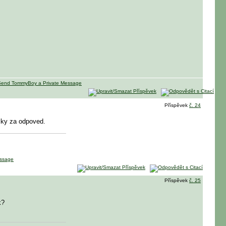
Příspěvek
č. 24
diky za odpoved.
Příspěvek
č. 25
k?