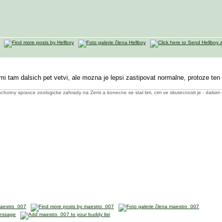
mi tam dalsich pet vetvi, ale mozna je lepsi zastipovat normalne, protoze te
chotny spravce zoologicke zahrady na Zemi a konecne se stal tim, cim ve skutecnosti je - dalsim d