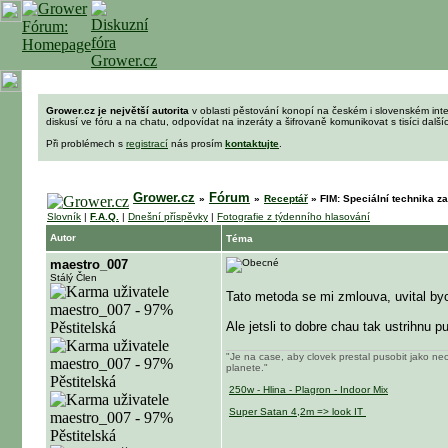
Grower.cz je největší autorita
v oblasti pěstování konopí na českém i slovenském int
diskusí ve fóru a na chatu, odpovídat na inzeráty a šifrovaně komunikovat s tisíci dalš
Při problémech s
registrací
nás prosím
kontaktujte
.
Grower.cz
Fórum
»
»
Receptář
»
FIM: Speciální technika za
Slovník
|
F.A.Q.
|
Dnešní příspěvky
|
Fotografie z týdenního hlasování
Autor
Téma
maestro_007
Stálý Člen
Tato metoda se mi zmlouva, uvital byc
Ale jetsli to dobre chau tak ustrihnu
"Je na case, aby clovek prestal pusobit jako neo
planete."
250w - Hlina - Plagron - Indoor Mix
Super Satan 4,2m => look IT