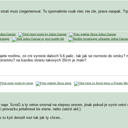
o strati musi zregenerovat. To spomalenie vsak niec nie zle, prave naopak. Trpe
te rostlinu, ze zni vyroste dalsich 5-6 palic, tak jak se rozroste do sirsky? 
a prostoru? na kazdou stranu takovych 20cm je malo?
 napr. ScroG a ty vetve srovnal na stejnou uroven, jinak pokud je vyvin vetvi 
i provazku pritahnout ke stene, nebo zatizit atd.)
tu kyti donutil rust tak jak ty chces...