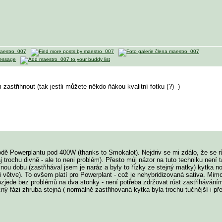
 zastřihnout (tak jestli můžete někdo ňákou kvalitní fotku (?)
)
odě Powerplantu pod 400W (thanks to Smokalot). Nejdriv se mi zdálo, že se r
daj trochu divně - ale to neni problém). Přesto můj názor na tuto techniku nen
stejnou dobu (zastřihával jsem je naráz a byly to řízky ze stejný matky) kytka
 větve). To ovšem platí pro Powerplant - což je nehybridizovaná sativa. Mimo 
ozjede bez problémů na dva stonky - není potřeba zdržovat růst zastřihávání
ý fázi zhruba stejná ( normálně zastřihovaná kytka byla trochu tučnější i př