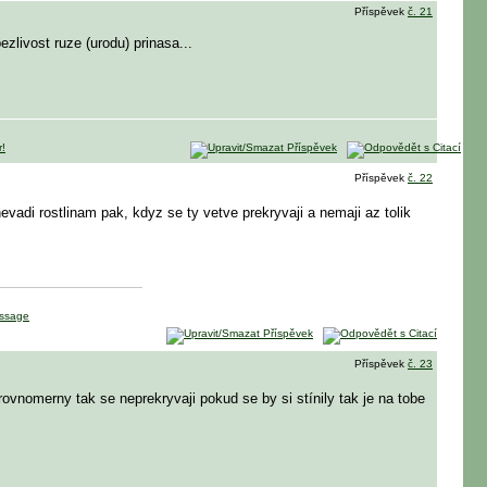
Příspěvek
č. 21
zlivost ruze (urodu) prinasa...
Příspěvek
č. 22
nevadi rostlinam pak, kdyz se ty vetve prekryvaji a nemaji az tolik
Příspěvek
č. 23
rovnomerny tak se neprekryvaji pokud se by si stínily tak je na tobe