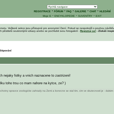
·
·
·
·
·
REGISTRACE
FÓRUM
FAQ
GALERIE
CHAT
HLEDÁNÍ
·
·
·
Moje G
ENCYKLOPEDIE
SUVENÝRY
EXIT
ernetu. Veškeré sekce jsou přístupné pro anonymní čtení. Pokud se nespokojíš s pouhou návštěv
ích pěstitelů soukromými vzkazy anebo se pochlubit svou fotogalerií -
Registruj se!
- Získáš inspi
štipování
h nejaky fotky a vnich naznacene to zastrizeni!
 pulku toho trsu co mam nahore na kytce, ze?
)
chotny spravce zoologicke zahrady na Zemi a konecne se stal tim, cim ve skutecnosti je - dalsim d