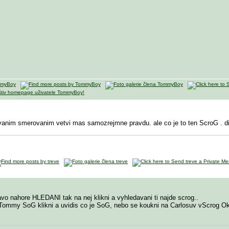
vanim smerovanim vetvi mas samozrejmne pravdu. ale co je to ten ScroG
. 
ravo nahore HLEDANI tak na nej klikni a vyhledavani ti najde scrog..
 Tommy SoG klikni a uvidis co je SoG, nebo se koukni na Carlosuv vScrog O