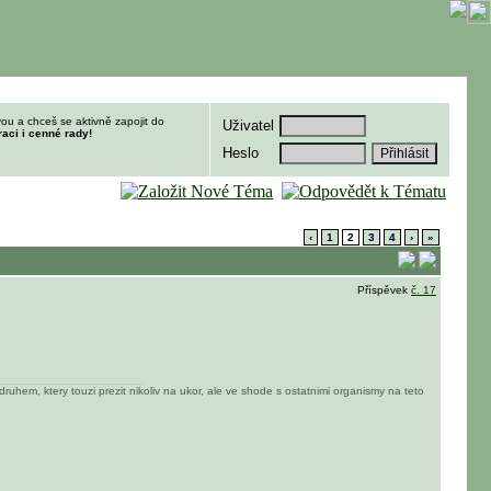
ou a chceš se aktivně zapojit do
Uživatel
raci i cenné rady!
Heslo
‹
1
2
3
4
›
»
Příspěvek
č. 17
ruhem, ktery touzi prezit nikoliv na ukor, ale ve shode s ostatnimi organismy na teto