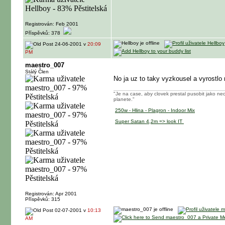
Registrován: Feb 2001
Příspěvků: 378
24-06-2001 v
20:09
PM
maestro_007
Stálý Člen
No ja uz to taky vyzkousel a vyrostlo 
"Je na case, aby clovek prestal pusobit jako neo
planete."
250w - Hlina - Plagron - Indoor Mix
Super Satan 4,2m => look IT
Registrován: Apr 2001
Příspěvků: 315
02-07-2001 v
10:13
AM