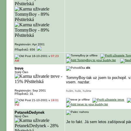
Registrován: Apr 2001
Příspěvků: 656
18-10-2001 v
07:23
AM
treve
dik
Stálý Člen
TommyBoy-tak uz jsem to pochopil. vz
vsem. nazdar.
Registrován: Sep 2001
hulim, hulis, hulime
Příspěvků: 31
21-10-2001 v
19:01
PM
PetanekDedynek
Nový Člen
Je to fakt. Já sem letos zaštipoval pá