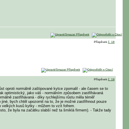
Příspěvek
č. 18
Příspěvek
č. 19
ůst oproti normálně zaštipované kytce zpomalil - ale časem se to
í tak optimistický, jako váš - normálním způsobem zastřihávaná
 normálně zastřihávaná - díky rychlejšímu růstu měla téměř
jiné, bych chtěl upozornit na to, že je možné zastřihnout pouze
m velkých kusů kytky - můžem to vzít fofrem.
esto, že byla na začátku slabší než ta šmiklá firmem). - Takže tady