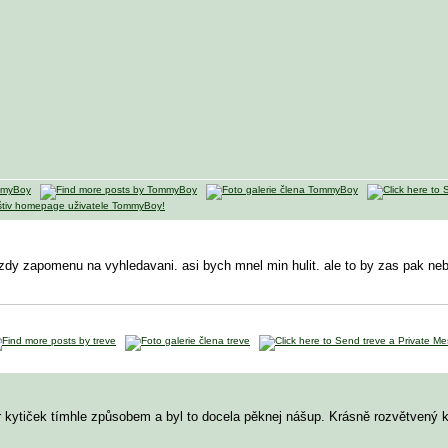
dy zapomenu na vyhledavani. asi bych mnel min hulit. ale to by zas pak neby
r kytiček tímhle způsobem a byl to docela pěknej nášup. Krásně rozvětvený ky