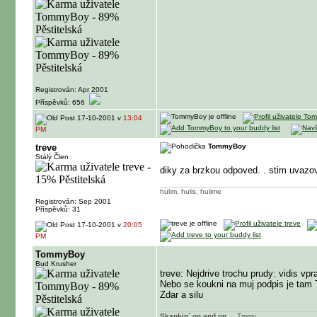
Registrován: Apr 2001
Příspěvků: 656
17-10-2001 v
13:04
PM
treve
TommyBoy
Stálý Člen
diky za brzkou odpoved.
. stim uvazo
hulim, hulis, hulime
Registrován: Sep 2001
Příspěvků: 31
17-10-2001 v
20:05
PM
TommyBoy
Bud Krusher
treve: Nejdrive trochu prudy: vidis vp
Nebo se koukni na muj podpis je tam
Zdar a silu
Skankin` on and on....
T
mmy