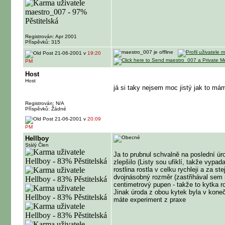
Registrován: Apr 2001
Příspěvků: 315
21-06-2001 v
19:20
PM
Host
Host
já si taky nejsem moc jistý jak to mám
Registrován: N/A
Příspěvků: Žádné
21-06-2001 v
20:09
PM
Hellboy
Stálý Člen
Ja to prubnul schvalně na poslední úr
zlepšilo (Listy sou ufiklí, takže vypa
rostlina rostla v celku rychleji a za 
dvojnásobný rozměr (zastřihával sem i
centimetrový pupen - takže to kytka r
Jinak úroda z obou kytek byla v konečn
máte experiment z praxe