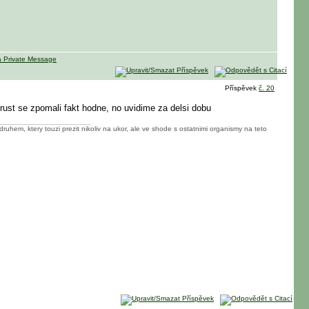
Příspěvek
č. 20
n rust se zpomali fakt hodne, no uvidime za delsi dobu
ruhem, ktery touzi prezit nikoliv na ukor, ale ve shode s ostatnimi organismy na teto