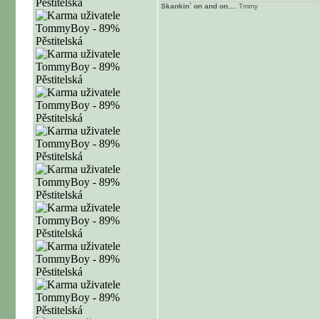
Skankin` on and on....
T
mmy