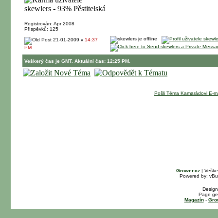
Registrován: Apr 2008
Příspěvků: 125
21-01-2009 v
14:37
PM
Veškerý čas je GMT. Aktuální čas: 12:25 PM.
Pošli Téma Kamarádovi E-m
Grower.cz
| Veške
Powered by: vBull
Design
Page gen
Magazín
-
Gro