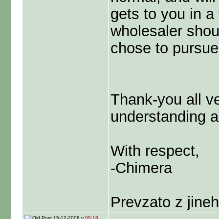
gets to you in a
wholesaler shoul
chose to pursue 
Thank-you all v
understanding an
With respect,
-Chimera
Prevzato z jineh
15-12-2008 v
05:18