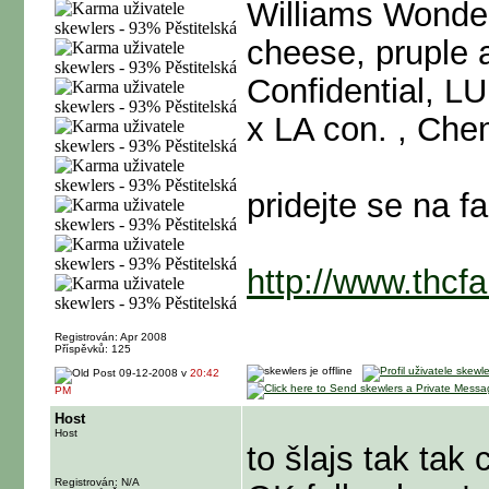
Williams Wonder
cheese, pruple 
Confidential, LU
x LA con. , Ch
pridejte se na fa
http://www.thcf
Registrován: Apr 2008
Příspěvků: 125
09-12-2008 v
20:42
PM
Host
Host
to šlajs tak tak
Registrován: N/A