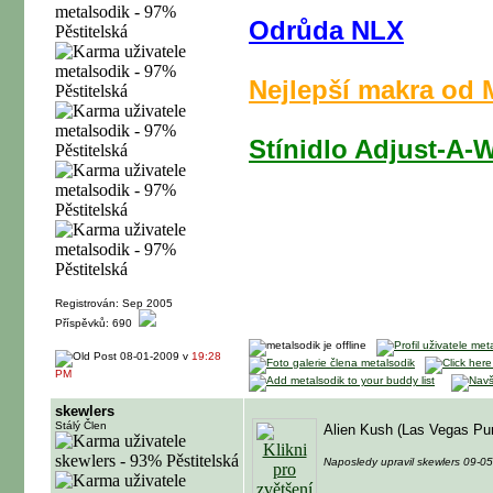
Odrůda NLX
Nejlepší makra o
Stínidlo Adjust-A
Registrován: Sep 2005
Příspěvků: 690
08-01-2009 v
19:28
PM
skewlers
Stálý Člen
Alien Kush (Las Vegas Pur
Naposledy upravil skewlers 09-0