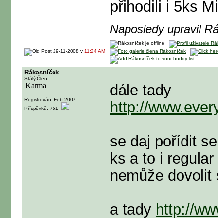
přihodili i 5ks 
Naposledy upravil R
29-11-2008 v
11:24 AM
Rákosníček
Stálý Člen
dále tady
Registrován: Feb 2007
http://www.ever
Příspěvků: 751
se daj pořídit 
ks a to i regul
nemůže dovolit 
a tady
http://w