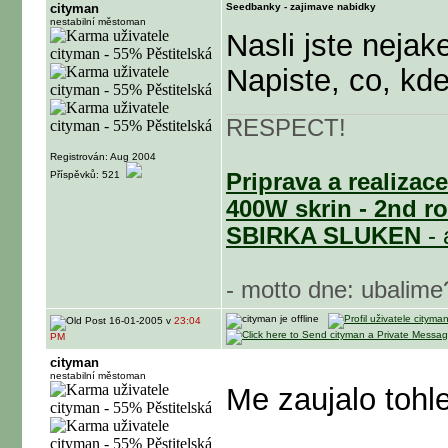
cityman
Seedbanky - zajimave nabidky
nestabilní městoman
Nasli jste neja
Napiste, co, kde
RESPECT!
Registrován: Aug 2004
Příspěvků: 521
Priprava a realizac
400W skrin - 2nd r
SBIRKA SLUKEN
- 
- motto dne: ubalime
16-01-2005 v
23:04
PM
cityman
nestabilní městoman
Me zaujalo tohle