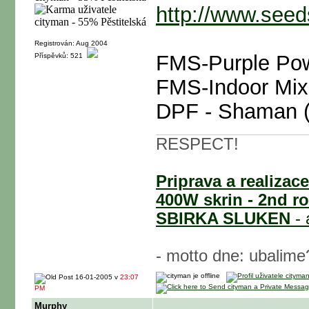
http://www.seeds
Registrován: Aug 2004
FMS-Purple Pow
Příspěvků: 521
FMS-Indoor Mix
DPF - Shaman (
RESPECT!
Priprava a realizac
400W skrin - 2nd r
SBIRKA SLUKEN
- 
- motto dne: ubalime
16-01-2005 v
23:07
PM
Murphy