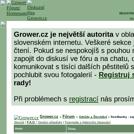
REGISTR
Mo
Grower.cz je největší autorita
v obla
slovenském internetu. Veškeré sekce 
čtení. Pokud se nespokojíš s pouhou 
zapojit do diskusí ve fóru a na chatu,
komunikovat s tisíci dalších pěstitel
pochlubit svou fotogalerií -
Registruj 
rady!
Při problémech s
registrací
nás prosí
Grower.cz
Fórum
»
»
Odrůdy a Šlechtění
»
Seedbanky - za
Slovník
|
F.A.Q.
|
Dnešní příspěvky
|
Fotografie z týdenního hlasování
Autor
Téma