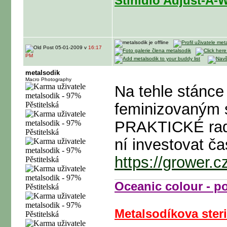
Stínidlo Adjust-A
05-01-2009 v
16:17
PM
metalsodik
Macro Photography
Na tehle stánce
feminizovaným 
PRAKTICKÉ rady
ní investovat ča
https://grower.
Oceanic colour - p
Metalsodíkova steri