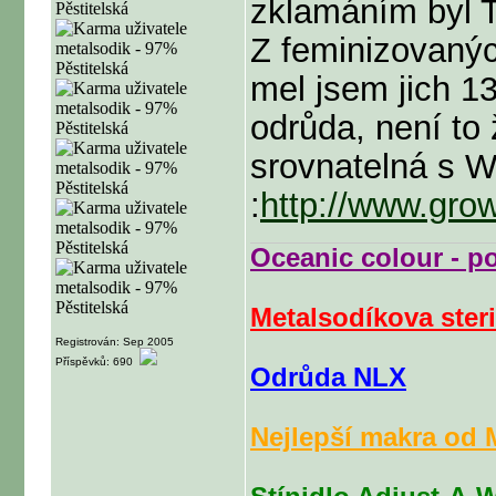
zklamáním byl T
Z feminizovaný
mel jsem jich 13
odrůda, není to
srovnatelná s 
:
http://www.gro
Oceanic colour - p
Metalsodíkova steri
Registrován: Sep 2005
Příspěvků: 690
Odrůda NLX
Nejlepší makra o