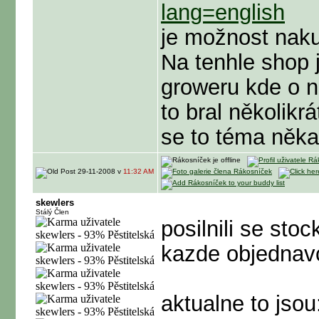
lang=english
je možnost nak
Na tenhle shop 
groweru kde o n
to bral několikr
se to téma někam
29-11-2008 v
11:32 AM
skewlers
Stálý Člen
posilnili se sto
kazde objednavc
aktualne to jso