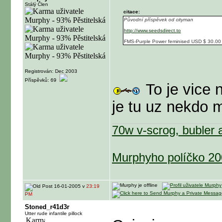
Stálý Člen
citace:
Původní příspěvek od cityman
http://www.seedsdirect.to
FMS-Purple Power feminised USD $ 30.00
Registrován: Dec 2003
Příspěvků: 69
To je vice 
je tu uz nekdo m
70w v-scrog, bubler
Murphyho políčko 2
16-01-2005 v
23:19
PM
Stoned_r41d3r
Utter rude infantile pillock