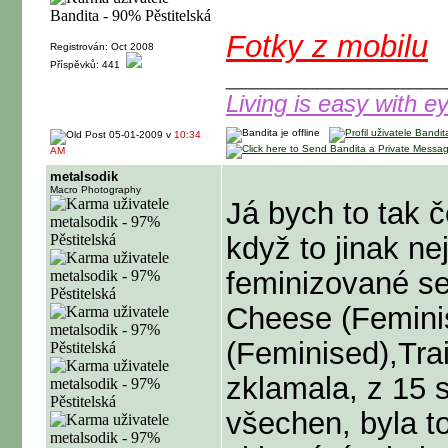
Fotky z mobilu
Registrován: Oct 2008
Příspěvků: 441
_________________
Living is easy with e
05-01-2009 v
10:34
AM
metalsodik
Macro Photography
Já bych to tak č
když to jinak ne
feminizované se
Cheese (Femini
(Feminised),Tra
zklamala, z 15 s
všechen, byla to