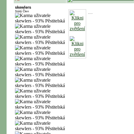
skewlers
Stálý Člen
....