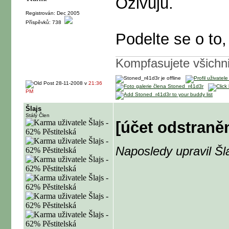
Ozivuju.
Registrován: Dec 2005
Příspěvků: 738
Podelte se o to,
Kompfasujete všichni 
28-11-2008 v
21:36
PM
Šlajs
Stálý Člen
[účet odstraně
Naposledy upravil Šl