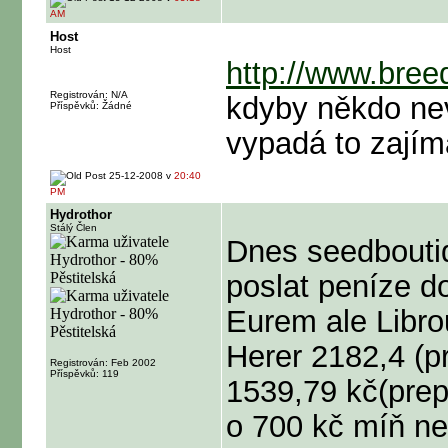
AM
Host
Host
http://www.bree
Registrován: N/A
kdyby někdo ne
Příspěvků: Žádné
vypadá to zajím
25-12-2008 v
20:40
PM
Hydrothor
Stálý Člen
Dnes seedbouti
poslat peníze d
Eurem ale Librou
Herer 2182,4 (p
Registrován: Feb 2002
Příspěvků: 119
1539,79 kč(prepo
o 700 kč míň ne