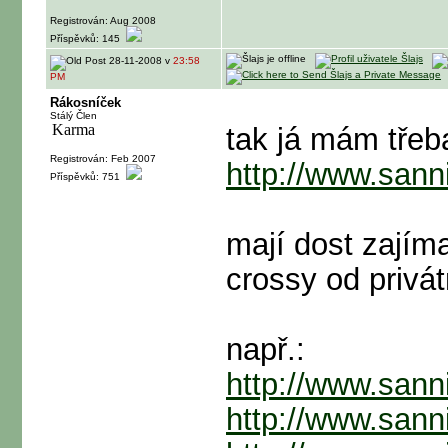
Registrován: Aug 2008
Příspěvků: 145
28-11-2008 v
23:58
PM
Rákosníček
Stálý Člen
tak já mám třeb
Registrován: Feb 2007
http://www.san
Příspěvků: 751
mají dost zajím
crossy od privá
např.:
http://www.sann
http://www.sann