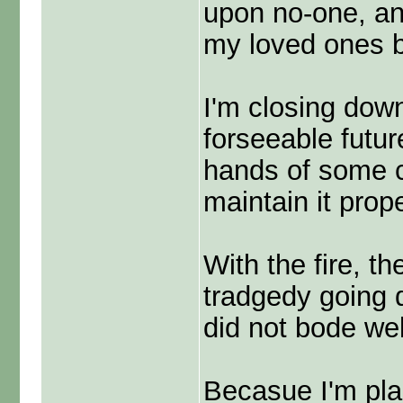
upon no-one, an
my loved ones bo
I'm closing down 
forseeable futur
hands of some cl
maintain it prop
With the fire, t
tradgedy going d
did not bode we
Becasue I'm plac