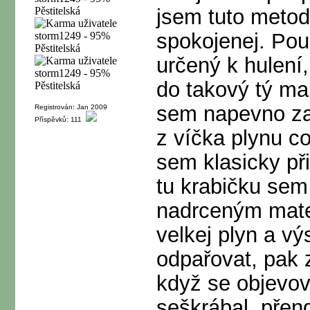
jsem tuto metod
spokojenej. Použ
určený k hulení,
do takový tý mal
sem napevno zara
Registrován: Jan 2009
Příspěvků: 111
z víčka plynu c
sem klasicky přil
tu krabičku sem
nadrceným mate
velkej plyn a vý
odpařovat, pak 
když se objevov
seškrábal, přend