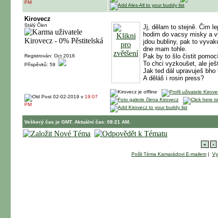
PM
Kirovecz
Stálý Člen
Jj, dělam to stejně. Čim l
hodim do vacsy misky a vy
jdou bubliny, pak to vyva
dne mam tohle.
Pak by to šlo čistit pomoc
Registrován: Oct 2016
To chci vyzkoušet, ale ješ
Příspěvků: 59
Jak ted dál upravuješ bho
A děláš i rosin press?
02-02-2019 v
19:07
PM
Veškerý čas je GMT. Aktuální čas: 08:21 AM.
«
‹
Pošli Téma Kamarádovi E-mailem
|
Vy