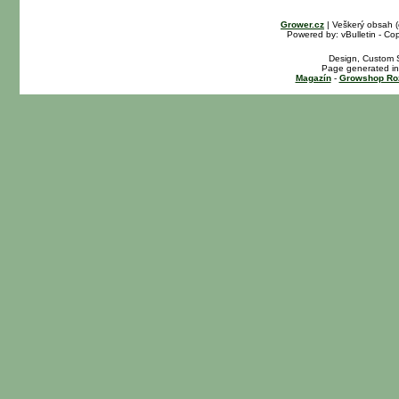
Grower.cz
| Veškerý obsah 
Powered by: vBulletin - Cop
Design, Custom S
Page generated in
Magazín
-
Growshop Ro