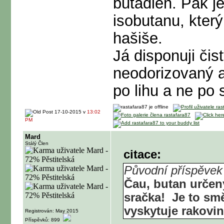
butadien. Pak j
isobutanu, kter
hašiše.
Já disponuji či
neodorizovaný a
po lihu a ne po s
17-10-2015 v
13:02
PM
Mard
Stálý Člen
citace:
Původní příspěvek
Čau, butan určený
sračka!
Je to smě
vyskytuje rakovin
Registrován: May 2015
Příspěvků: 899