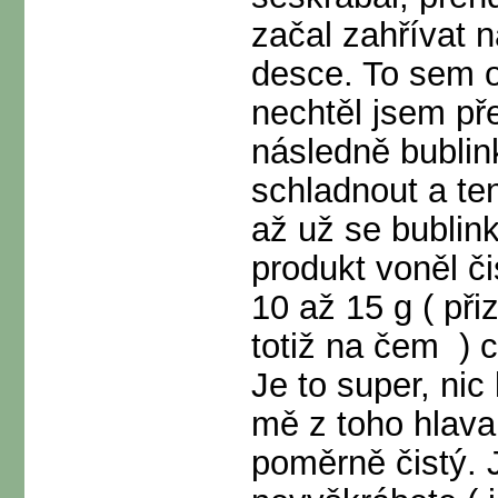
začal zahřívat 
desce. To sem o
nechtěl jsem pře
následně bublin
schladnout a te
až už se bublin
produkt voněl č
10 až 15 g ( př
totiž na čem
) c
Je to super, ni
mě z toho hlava,
poměrně čistý. 