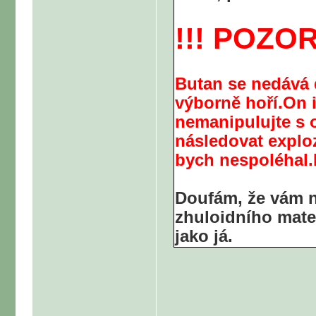
!!! POZOR 
Butan se nedává d
výborně hoří.On 
nemanipulujte s
následovat exploz
bych nespoléhal.P
Doufám, že vám 
zhuloidního mater
jako já.