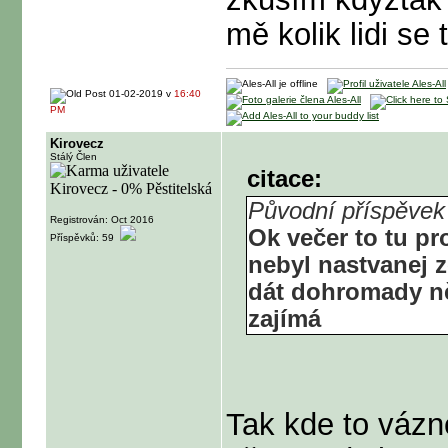
mě kolik lidi se
01-02-2019 v
16:40
PM
Kirovecz
Stálý Člen
citace:
Původní příspěvek 
Registrován: Oct 2016
Ok večer to tu pr
Příspěvků: 59
nebyl nastvanej z
dát dohromady 
zajímá
Tak kde to vázn