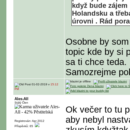
když bude zájem
Holandsku a třeba
úrovni . Rád pora
Osobne by som t
topic kde by si 
sa ti chce teda.
Samozrejme poki
01-02-2019 v
15:12
PM
Ales-All
Stálý Člen
Ok večer to tu p
aby nebyl nastv
Registrován: Apr 2012
Příspěvků: 65
zkusím kdyžtak