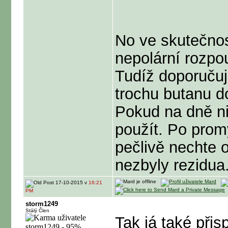
No ve skutečnost
nepolární rozpo
Tudíž doporučuji
trochu butanu d
Pokud na dně ni
použít. Po prom
pečlivě nechte 
nezbyly rezidua
17-10-2015 v
16:21
PM
storm1249
Stálý Člen
Tak já také přis