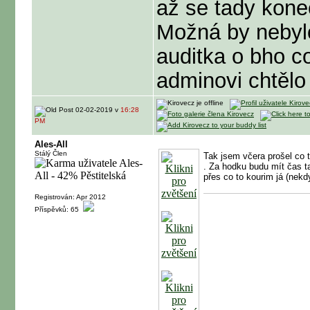
až se tady kone
Možná by nebylo
auditka o bho c
adminovi chtělo 
02-02-2019 v
16:28
PM
Ales-All
Stálý Člen
Tak jsem včera prošel co t
. Za hodku budu mít čas t
přes co to kourim já (nek
Registrován: Apr 2012
Příspěvků: 65