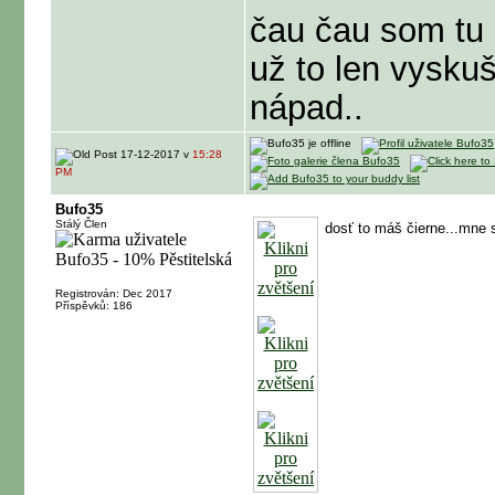
čau čau som tu n
už to len vyskuš
nápad..
17-12-2017 v
15:28
PM
Bufo35
Stálý Člen
dosť to máš čierne...mne s
Registrován: Dec 2017
Příspěvků: 186