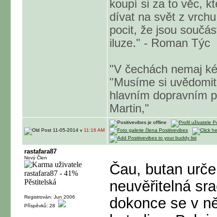
koupí si za to věc, k
dívat na svět z vrch
pocit, že jsou součá
iluze." - Roman Týc
"V čechách nemaj kérk
"Musíme si uvědomit,
hlavním dopravním p
Martin,"
11-05-2014 v
11:16 AM
rastafara87
Nový Člen
Čau, butan urče
neuvěřitelná sr
Registrován: Jun 2006
dokonce se v ně
Příspěvků: 28