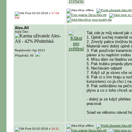
02-02-2019 v
17:04
PM
Ales-All
Stálý Člen
Tak zde je můj návod jak 
1. Úplně suchej materiál
2. Zmrzlý palice (můžou bý
Materiál není dobrý úplně d
3. Pak používán karamicko
Registrován: Apr 2012
pánev a tu naplním vodou 
Příspěvků: 65
4. Mísu dám na hladinu vod
5. Pak trubku projedu ply
6. Nechávám odparit
7. Když už je skoro vše od
8. Pak si s tím hraju a r
konzistenci co já chci ( na
9. Pak seškrábnu na pečící
plynu a co z toho chceš u
- dobrý je ze když přehles
pracovat
Snad se někomu návod hod
02-02-2019 v
18:11