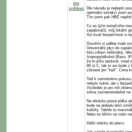
Dle návodu je nejlepší pou
optimální extrakci jsem po
Tím jsem pak HBE naplnil 
Co se týče extračního medi
zapalovačů, můj lokální g
Asi kvuli bezpečnosti a nej
Dovolím si udělat malé sr
Univerzální plyn do zapalo
listu zdraví neškodný, tě
Izopropylalkohol (Baxo, IP
že to píšu správně, snad 
80 st.C, tak to asi bude s
zůstane jen "haš". Cena 
Teď k samotnému pokusu. 
nebylo nutné, ale z bezpe
Výsledek je pro mě zklamá
sotva zaznamenatelné na a
Na obrázku pravá půlka al
bude na alobalu dost smůl
kuličky. Takhle to maximá
Nebo se těším na vaše rad
Další otázky do placu:
Jak zajistit maximální vý