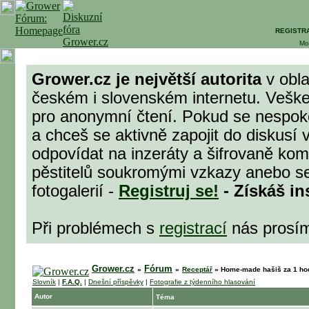
REGISTR
Mo
Grower.cz je největší autorita
v obla
českém i slovenském internetu. Veške
pro anonymní čtení. Pokud se nespok
a chceš se aktivně zapojit do diskusí 
odpovídat na inzeráty a šifrovaně komu
pěstitelů soukromými vzkazy anebo se
fotogalerií -
Registruj se!
- Získáš in
Při problémech s
registrací
nás prosí
Grower.cz
Fórum
»
»
Receptář
»
Home-made hašiš za 1 hod
Slovník
|
F.A.Q.
|
Dnešní příspěvky
|
Fotografie z týdenního hlasování
Autor
Téma