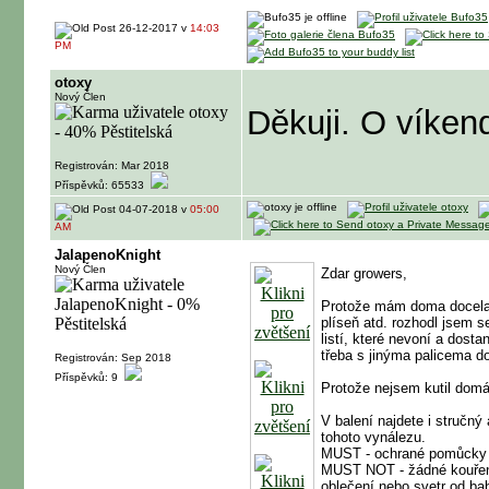
26-12-2017 v
14:03
PM
otoxy
Nový Člen
Děkuji. O víken
Registrován: Mar 2018
Příspěvků: 65533
04-07-2018 v
05:00
AM
JalapenoKnight
Nový Člen
Zdar growers,
Protože mám doma docela d
plíseň atd. rozhodl jsem 
listí, které nevoní a dost
třeba s jinýma palicema d
Registrován: Sep 2018
Příspěvků: 9
Protože nejsem kutil domá
V balení najdete i stručn
tohoto vynálezu.
MUST - ochrané pomůcky ja
MUST NOT - žádné kouření 
oblečení nebo svetr od ba