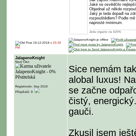
Jaké se osvědčilo nejlepš
Objednal už někdo rozpouš
Jaký je teda dopadl na zd
rozpouštědlem? Podle mě z
naprosté minimum.
Jedu organic na 420%
19-12-2018 v
20:26
PM
JalapenoKnight
Nový Člen
Sice nemám tako
alobal luxus! N
Registrován: Sep 2018
se začne odpařov
Příspěvků: 9
čistý, energick
gauči.
Zkusil jsem ješt