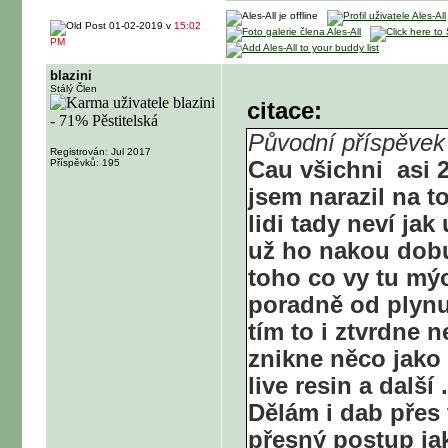
01-02-2019 v
15:02
PM
blazini
Stálý Člen
citace:
Původní příspěvek 
Registrován: Jul 2017
Příspěvků: 195
Cau všichni
asi 
jsem narazil na t
lidi tady neví jak
už ho nakou dobu 
toho co vy tu mý
poradně od plynu
tím to i ztvrdne 
znikne něco jako
live resin a další
Dělám i dab přes 
přesný postup ja