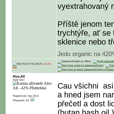
vyextrahovaný m
Příště jenom te
trychtýře, ať se
sklenice nebo t
Jedu organic na 42
07-01-2019 v
21:42
PM
Ales-All
Stálý Člen
Cau všichni
asi
a hned jsem nar
Registrován: Apr 2012
Příspěvků: 65
přečetl a dost l
(butan hash oil