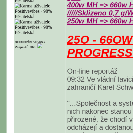
400w MH => 660w H
/////Sklizeno 0,7 g
250w MH => 660w H
25O - 66O
Registrován: Apr 2012
Příspěvků: 363
PROGRESS !
On-line reportáž
09:32 Ve vládní lavic
zahraničí Karel Sch
"...Společnost a syst
nich nakonec stanou 
přirozené, že chodí 
odcházejí a dostanou 