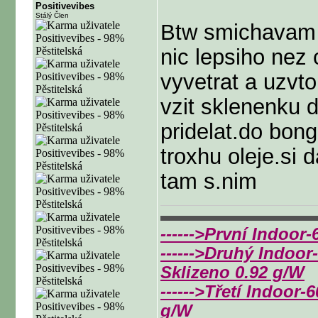
Positivevibes
Stálý Člen
Btw smichavam t
nic lepsiho nez 
vyvetrat a uzvto
vzit sklenenku d
pridelat.do bon
troxhu oleje.si 
tam s.nim
▬▬▬▬▬▬▬▬▬
------>První Indoor
------>Druhý Indoor
Sklizeno 0.92 g/W
------>Třetí Indoor-
g/W