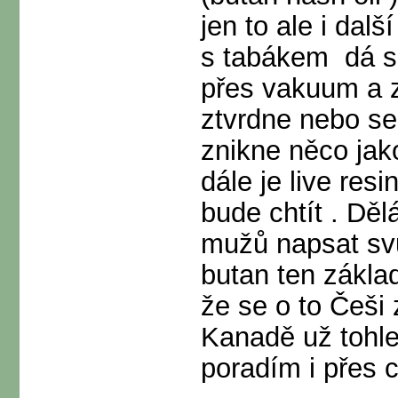
jen to ale i dal
s tabákem
dá s
přes vakuum a z
ztvrdne nebo se
znikne něco ja
dále je live res
bude chtít . Děl
mužů napsat svů
butan ten zákl
že se o to Češi 
Kanadě už tohle 
poradím i přes c