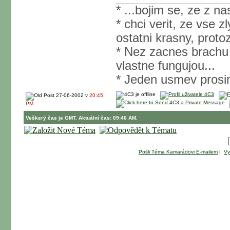
* ...bojim se, ze z n
* chci verit, ze vse z
ostatni krasny, prot
* Nez zacnes brachu v
vlastne fungujou...
* Jeden usmev prosim
27-06-2002 v
20:45
PM
Veškerý čas je GMT. Aktuální čas: 09:46 AM.
Pošli Téma Kamarádovi E-mailem
|
Vy