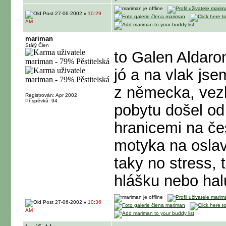
27-06-2002 v
10:29
AM
mariman
Stálý Člen
to Galen Aldaro
jó a na vlak js
z německa, vez
Registrován: Apr 2002
Příspěvků: 94
pobytu došel o
hranicemi na če
motyka na oslav
taky no stress,
hlášku nebo hal
27-06-2002 v
10:36
AM