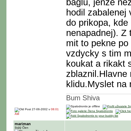
baglu, jenze nez
hodil zabalenej 
do prikopa, kde 
nenapadnej). Z 
mit to pekne po
vzdycky s tim m
koukat a rikakt s
zblaznil.Hlavne 
klidu.Myslet na 
Bum Shiva
27-06-2002 v
08:01
AM
mariman
Stálý Člen