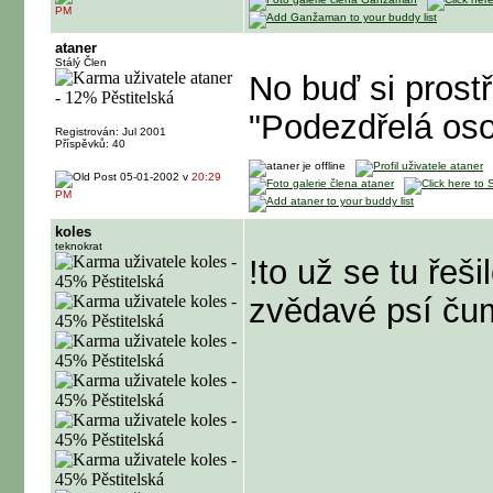
PM
ataner
Stálý Člen
No buď si prostř
"Podezdřelá os
Registrován: Jul 2001
Příspěvků: 40
05-01-2002 v
20:29
PM
koles
teknokrat
!to už se tu řeši
zvědavé psí čum