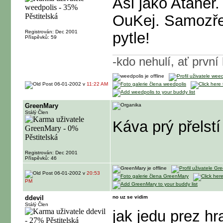
Asi jako Ataner.
OuKej. Samozřej
Registrován: Dec 2001
pytle!
Příspěvků: 59
-kdo nehulí, ať prvn
06-01-2002 v
11:22 AM
GreenMary
Stálý Člen
Káva prý přelst
Registrován: Dec 2001
Příspěvků: 46
06-01-2002 v
20:53
PM
ddevil
no uz se vidim
Stálý Člen
jak jedu prez hr