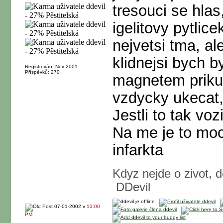
tresouci se hlas
igelitovy pytlice
nejvetsi tma, a
klidnejsi bych b
Registrován: Nov 2001
Příspěvků: 270
magnetem priku
vzdycky ukecat, 
Jestli to tak vo
Na me je to moc
infarkta
Kdyz nejde o zivot, 
DDevil
07-01-2002 v
13:00
PM