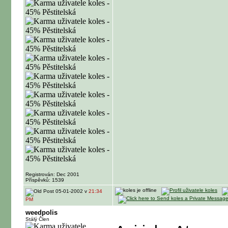
Registrován: Dec 2001
Příspěvků: 1539
05-01-2002 v
21:34
PM
weedpolis
Stálý Člen