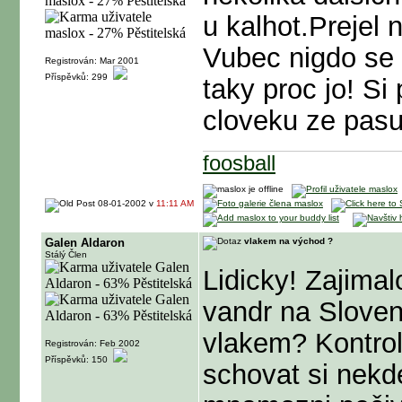
u kalhot.Prejel 
Vubec nigdo se 
Registrován: Mar 2001
Příspěvků: 299
taky proc jo! S
cloveku ze pasu
foosball
08-01-2002 v
11:11 AM
Galen Aldaron
vlakem na východ ?
Stálý Člen
Lidicky! Zajima
vandr na Sloven
vlakem? Kontrolu
Registrován: Feb 2002
Příspěvků: 150
schovat si nekde