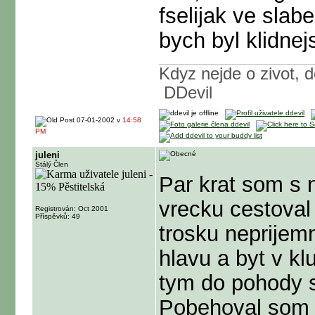
fselijak ve slabe
bych byl klidnejs
Kdyz nejde o zivot, 
DDevil
07-01-2002 v
14:58
PM
juleni
Stálý Člen
Par krat som s 
vrecku cestoval
Registrován: Oct 2001
Příspěvků: 49
trosku neprijem
hlavu a byt v kl
tym do pohody
Pobehoval som