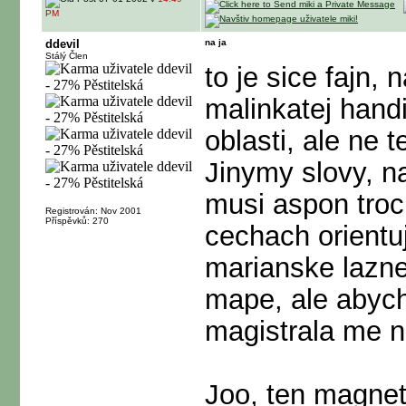
PM
ddevil
na ja
Stálý Člen
to je sice fajn
malinkatej hand
oblasti, ale ne t
Jinymy slovy, n
musi aspon troch
Registrován: Nov 2001
Příspěvků: 270
cechach orientuj
marianske lazne 
mape, ale abych
magistrala me n
Joo, ten magnet