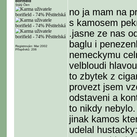
borifield
Stálý Člen
no ja mam na p
s kamosem pekne
.jasne ze nas od
baglu i penezen
Registrován: Mar 2002
Příspěvků: 206
nemeckymu celni
velbloudi hlavou
to zbytek z ciga
provezt jsem vz
odstaveni a kont
to nikdy nebylo.
jinak kamos kter
udelal hustacky: