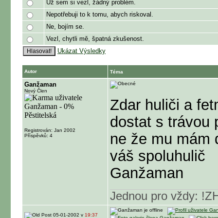
Už sem si vezl, žádný problém.
Nepotřebuji to k tomu, abych riskoval.
Ne, bojím se.
Vezl, chytli mě, špatná zkušenost.
Ukázat Výsledky
Autor
Téma
Ganžaman
Nový Člen
Zdar huliči a fe
dostat s trávou 
Registrován: Jan 2002
ne že mu mám dá
Příspěvků: 4
váš spoluhulič
Ganžaman
Jednou pro vždy: !
05-01-2002 v
19:37