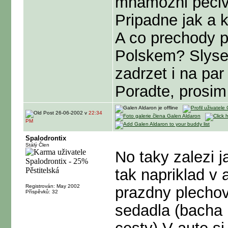
mnamozni peči
Pripadne jak a 
A co prechody 
Polskem? Slysel
zadrzet i na par 
Poradte, prosi
26-06-2002 v
22:34
PM
Spalodrontix
Stálý Člen
No taky zalezi j
tak napriklad v 
Registrován: May 2002
prazdny plechovk
Příspěvků: 32
sedadla (bacha 