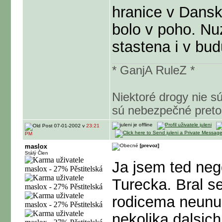
hranice v Dansk
bolo v poho. Nuz
stastena i v bud
* GanjA RuleZ *
Niektoré drogy nie s
sú nebezpečné preto
07-01-2002 v
23:21
PM
maslox
[prevoz]
Stálý Člen
Ja jsem ted neg
Turecka. Bral s
rodicema neunud
nekolika dalsic