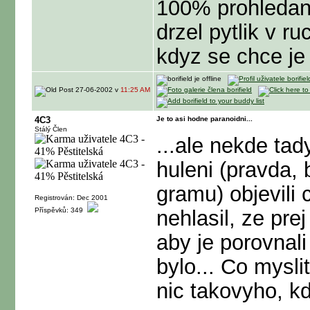
100% prohledani
drzel pytlik v ru
kdyz se chce je
27-06-2002 v
11:25 AM
4C3
Je to asi hodne paranoidni...
Stálý Člen
...ale nekde tad
huleni (pravda,
gramu) objevili 
Registrován: Dec 2001
Příspěvků: 349
nehlasil, ze prej
aby je porovnali
bylo... Co mysli
nic takovyho, k