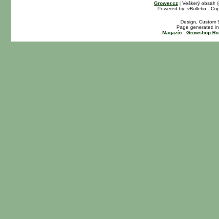
Grower.cz
| Veškerý obsah 
Powered by: vBulletin - Cop
Design, Custom S
Page generated in
Magazín
-
Growshop Ro