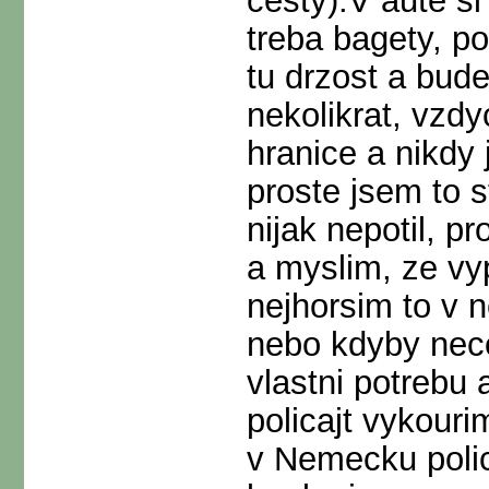
cesty).V aute si
treba bagety, po
tu drzost a bude
nekolikrat, vz
hranice a nikdy
proste jsem to s
nijak nepotil, p
a myslim, ze vy
nejhorsim to v 
nebo kdyby neco
vlastni potrebu
policajt vykouri
v Nemecku polic