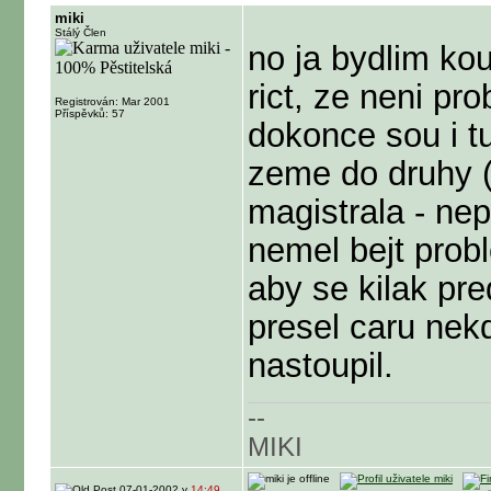
miki
Stálý Člen
no ja bydlim k
rict, ze neni pro
Registrován: Mar 2001
Příspěvků: 57
dokonce sou i tu
zeme do druhy (
magistrala - nep
nemel bejt prob
aby se kilak pre
presel caru nekd
nastoupil.
--
MIKI
07-01-2002 v
14:49