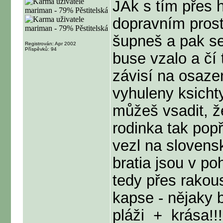
JAk s tím přes h
dopravním prost
šupneš a pak se
Registrován: Apr 2002
Příspěvků: 94
buse vzalo a čí 
závisí na osazen
vyhuleny ksicht
můžeš vsadit, ž
rodinka tak pop
vezl na slovensk
bratia jsou v p
tedy přes rakous
kapse - nějaky b
pláži
+
krása!!!