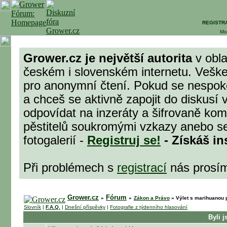
REGISTR
Mo
Grower.cz je největší autorita
v obla
českém i slovenském internetu. Veške
pro anonymní čtení. Pokud se nespok
a chceš se aktivně zapojit do diskusí 
odpovídat na inzeráty a šifrovaně komu
pěstitelů soukromými vzkazy anebo se
fotogalerií -
Registruj se!
- Získáš in
Při problémech s
registrací
nás prosí
Grower.cz
Fórum
»
»
Zákon a Právo
»
Výlet s marihuanou p
Slovník
|
F.A.Q.
|
Dnešní příspěvky
|
Fotografie z týdenního hlasování
Byli 