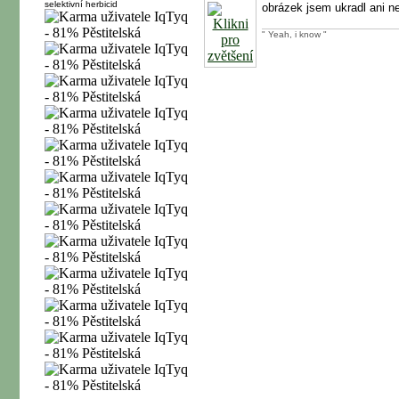
selektivní herbicid
obrázek jsem ukradl ani n
" Yeah, i know "