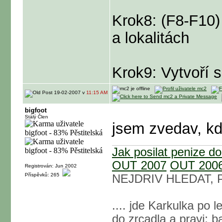
Krok8: (F8-F10)
a lokalitách
Krok9: Vytvoří
19-02-2007 v
11:15 AM
bigfoot
Stálý Člen
jsem zvedav, k
Jak posilat penize d
OUT 2007
OUT 200
Registrován: Jun 2002
Příspěvků: 265
NEJDRIV HLEDAT, 
.... jde Karkulka po 
do zrcadla a pravi: b