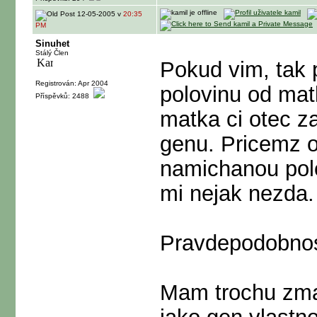
12-05-2005 v
20:35
PM
Sinuhet
Stálý Člen
Pokud vim, tak 
Registrován: Apr 2004
polovinu od mat
Příspěvků: 2488
matka ci otec za
genu. Pricemz 
namichanou polo
mi nejak nezda.
Pravdepodobnost
Mam trochu zma