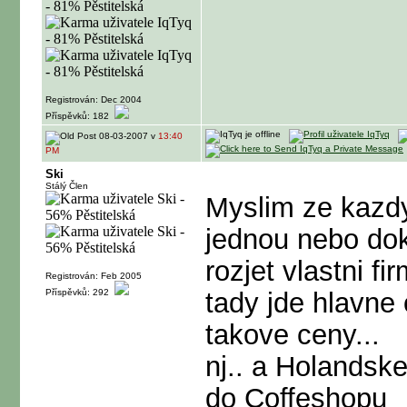
Registrován: Dec 2004
Příspěvků: 182
08-03-2007 v
13:40
PM
Ski
Stálý Člen
Myslim ze kazdy
jednou nebo do
rozjet vlastni f
Registrován: Feb 2005
Příspěvků: 292
tady jde hlavne
takove ceny...
nj.. a Holandske
do Coffeshopu