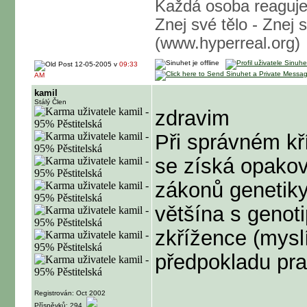
Každá osoba reaguje
Znej své tělo - Znej 
(www.hyperreal.org)
12-05-2005 v
09:33
AM
kamil
Stálý Člen
zdravim
Při správném kří
se získá opakov
zákonů genetiky
většína s genot
zkřížence (myslí
předpokladu pr
Registrován: Oct 2002
Příspěvků: 294