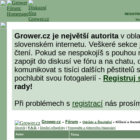
REGISTR
Mo
Grower.cz je největší autorita
v obla
slovenském internetu. Veškeré sekce 
čtení. Pokud se nespokojíš s pouhou 
zapojit do diskusí ve fóru a na chatu,
komunikovat s tisíci dalších pěstitel
pochlubit svou fotogalerií -
Registruj 
rady!
Při problémech s
registrací
nás prosí
Grower.cz
Fórum
»
»
Odrůdy a Šlechtění
»
Křížení a Genetik
Slovník
|
F.A.Q.
|
Dnešní příspěvky
|
Fotografie z týdenního hlasování
Autor
Téma