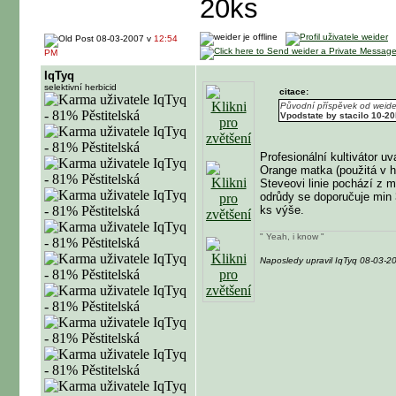
20ks
08-03-2007 v
12:54
PM
IqTyq
selektivní herbicid
citace:
Původní příspěvek od weide
Vpodstate by stacilo 10-2
Profesionální kultivátor u
Orange matka (použitá v 
Steveovi linie pochází z 
odrůdy se doporučuje min 
ks výše.
" Yeah, i know "
Naposledy upravil IqTyq 08-03-2