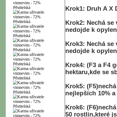
Krok1: Druh A X 
Krok2: Nechá se v
nedojde k opylen
Krok3: Nechá se v
nedojde k opylen
Krok4: (F3 a F4 
hektaru,kde se sb
Krok5: (F5)nechá 
nejlepších 10% a
Krok6: (F6)nechá 
50 rostlin,které 