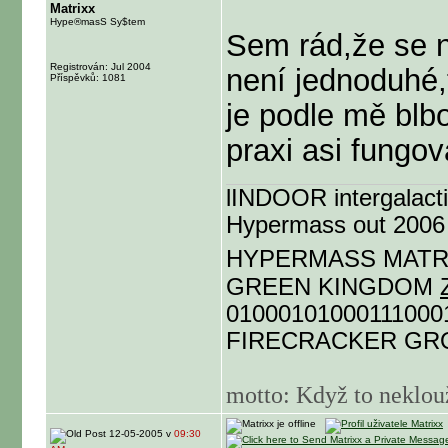
Matrixx
Hype®masS Sy$tem
Sem rád,že se n
Registrován: Jul 2004
není jednoduhé,
Příspěvků: 1081
je podle mě blbo
praxi asi fungov
lINDOOR intergalac
Hypermass out 2006
HYPERMASS MAT
GREEN KINGDOM
01000101000111000
FIRECRACKER G
motto: Když to neklouž
12-05-2005 v
09:30