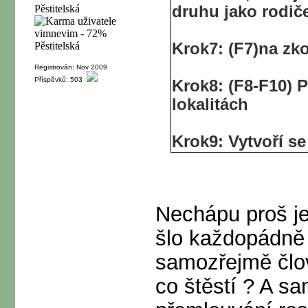
druhu jako rodič
Krok7: (F7)na zk
Registrován: Nov 2009
Příspěvků: 503
Krok8: (F8-F10) 
lokalitách
Krok9: Vytvoří s
Nechápu proš je
šlo každopádně 
samozřejmě člově
co štěstí ? A s