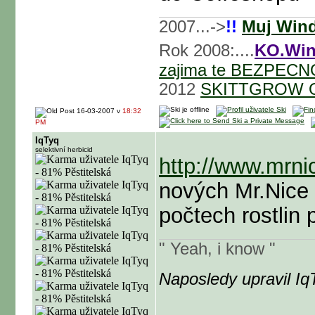
2007...->
!!
Muj Win
Rok 2008:....
KO.Win
zajima te BEZPECN
2012
SKITTGROW 
16-03-2007 v
18:32
PM
IqTyq
selektivní herbicid
http://www.mrni
nových Mr.Nice 
počtech rostlin 
" Yeah, i know "
Naposledy upravil I