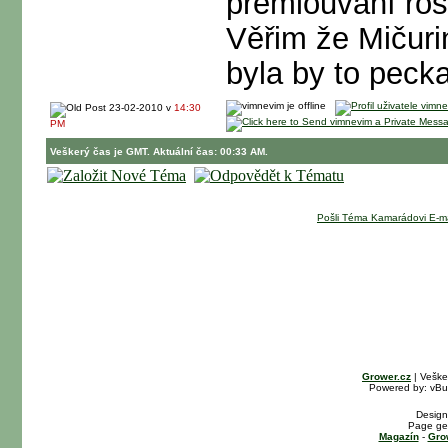
přemlouvání rost
Věřim že Mičuri
byla by to peck
23-02-2010 v
14:30
PM
Veškerý čas je GMT. Aktuální čas: 00:33 AM.
Pošli Téma Kamarádovi E-m
Grower.cz
| Veške
Powered by: vBull
Design
Page gen
Magazín
-
Gro