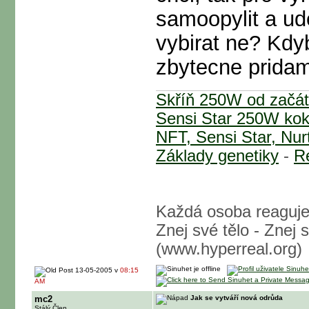
samoopylit a ud
vybirat ne? Kdy
zbytecne pridam
Skříň 250W od začá
Sensi Star 250W ko
NFT, Sensi Star, Nurt
Základy genetiky
-
Re
Každá osoba reaguje
Znej své tělo - Znej 
(www.hyperreal.org)
13-05-2005 v
08:15
AM
mc2
Jak se vytváří nová odrůda
Stálý Člen