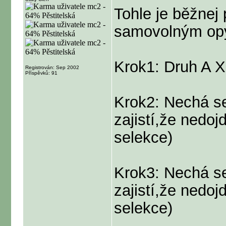
Tohle je běžnej
samovolným op
Krok1: Druh A 
Registrován: Sep 2002
Příspěvků: 91
Krok2: Nechá se
zajistí,že nedo
selekce)
Krok3: Nechá s
zajistí,že nedo
selekce)