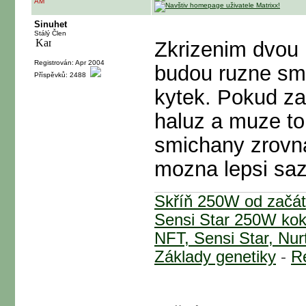
AM
Sinuhet
Stálý Člen
Zkrizenim dvou
Registrován: Apr 2004
budou ruzne smi
Příspěvků: 2488
kytek. Pokud za
haluz a muze to
smichany zrovna t
mozna lepsi saz
Skříň 250W od začá
Sensi Star 250W ko
NFT, Sensi Star, Nurt
Základy genetiky
-
Re