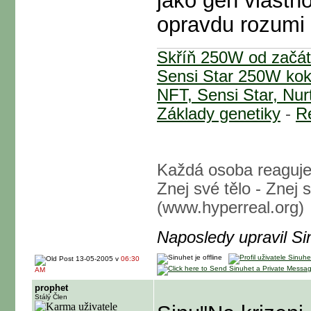
jako gen vlastn
opravdu rozumi :
Skříň 250W od začá
Sensi Star 250W ko
NFT, Sensi Star, Nurt
Základy genetiky
-
Re
Každá osoba reaguje
Znej své tělo - Znej 
(www.hyperreal.org)
Naposledy upravil S
13-05-2005 v
06:30
AM
prophet
Stálý Člen