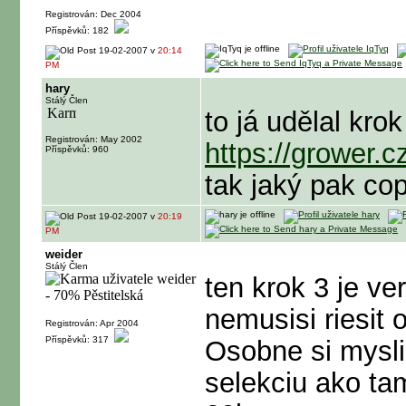
Registrován: Dec 2004
Příspěvků: 182
19-02-2007 v
20:14
PM
hary
Stálý Člen
to já udělal kro
Registrován: May 2002
https://grower.
Příspěvků: 960
tak jaký pak co
19-02-2007 v
20:19
PM
weider
Stálý Člen
ten krok 3 je ve
nemusisi riesit 
Registrován: Apr 2004
Příspěvků: 317
Osobne si mysli
selekciu ako ta