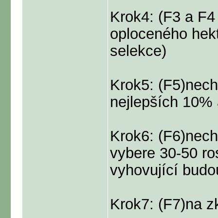
Krok4: (F3 a F4
oploceného hekt
selekce)
Krok5: (F5)nech
nejlepších 10% 
Krok6: (F6)nech
vybere 30-50 ros
vyhovující budo
Krok7: (F7)na z