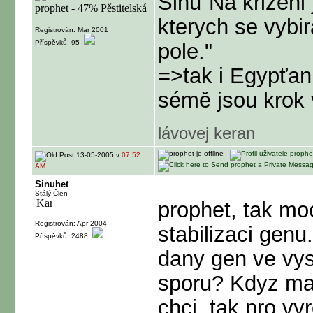
Sinu"Na krizeni 
kterych se vybir
Registrován: Mar 2001
Příspěvků: 95
pole."
=>tak i Egypťan
sémě jsou krok 
lávovej keran
13-05-2005 v
07:52
AM
Sinuhet
Stálý Člen
prophet, tak mo
Registrován: Apr 2004
stabilizaci genu
Příspěvků: 2488
dany gen ve vy
sporu? Kdyz mam
chci, tak pro vy