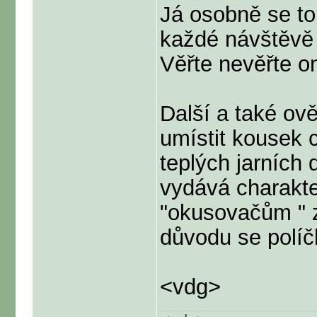
Já osobně se to
každé návštěvě 
Věřte nevěřte o
Další a také ov
umístit kousek 
teplých jarních
vydává charakter
"okusovačům " z
důvodu se políč
<vdg>