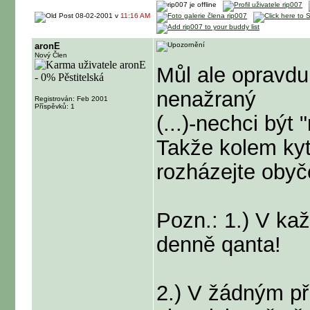
08-02-2001 v
11:16 AM
aronE
Nový Člen
Můl ale opravdu
nenažraný
Registrován: Feb 2001
Příspěvků: 1
(...)-nechci být
Takže kolem kyt
rozházejte obyče
Pozn.: 1.) V kaž
denně qanta!
2.) V žádným př