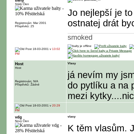
balty
Stálý Člen
Jo nejlepší je 
ostnatej drát by
Registrován: Mar 2001
Příspěvků: 25
smoked
18-03-2001 v
13:02
PM
Host
Vlasy
Host
já nevím my jsm
Registrován: N/A
do pytlíku a na 
Příspěvků: Žádné
mezi kytky....nic
18-03-2001 v
20:29
PM
vdg
vlasy
Nový Člen
K těm vlasům. Je