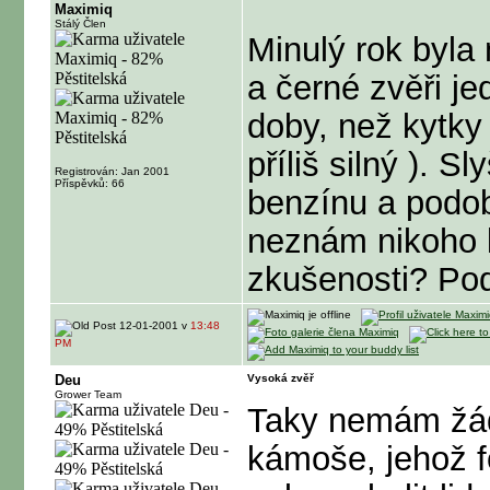
Maximiq
Stálý Člen
Minulý rok byl
a černé zvěři je
doby, než kytky 
příliš silný
). Sl
Registrován: Jan 2001
Příspěvků: 66
benzínu a podo
neznám nikoho 
zkušenosti? Podě
12-01-2001 v
13:48
PM
Deu
Vysoká zvěř
Grower Team
Taky nemám žád
kámoše, jehož fog