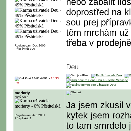
nebo zabalit lid
doprostřed na kl
sou prej příprav
těm mrchám už
třeba v prodejně
Registrován: Dec 2000
Příspěvků: 300
Deu
14-01-2001 v
15:33
PM
moriarty
Nový Člen
Ja jsem zkusil v
kytek jsem rozh
Registrován: Jan 2001
Příspěvků: 1
to tam smrdelo 