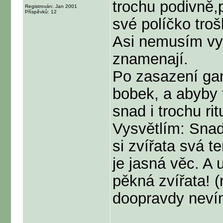
trochu podivně,
Registrován: Jan 2001
Příspěvků: 12
své políčko troš
Asi nemusím vys
znamenají.
Po zasazení gan
bobek, a abyby 
snad i trochu rit
Vysvětlím: Snad
si zvířata svá t
je jasná věc. A 
pěkná zvířata! 
doopravdy nevím