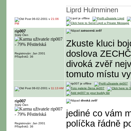
Liprd Hulmminen
06-02-2001 v
21:06
PM
rip007
zatracená zvěř
Stálý Člen
Zkuste kluci boj
doslova ZECHČI
Registrován: Jan 2001
Příspěvků: 36
divoká zvěř nejv
tomuto místu v
08-02-2001 v
11:13 AM
rip007
divoká zvěř
Stálý Člen
jediné co vám m
políčka řádně po
Registrován: Jan 2001
Příspěvků: 36