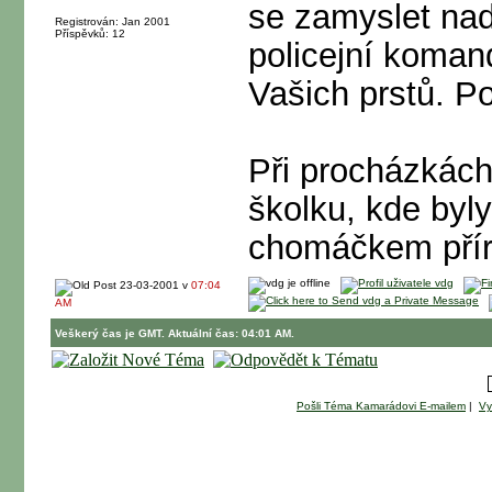
se zamyslet nad
Registrován: Jan 2001
Příspěvků: 12
policejní koman
Vašich prstů. P
Při procházkách 
školku, kde byl
chomáčkem příro
23-03-2001 v
07:04
AM
Veškerý čas je GMT. Aktuální čas: 04:01 AM.
Pošli Téma Kamarádovi E-mailem
|
Vy