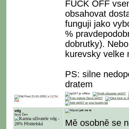
FUCK OFF vsem, 
obsahovat dostat
funguji jako vy
% pravdepodobno
dobrutky). Nebo
kurevsky velke 
PS: silne nedopo
dratem
21-01-2001 v
12:54
PM
vdg
jak na to
Nový Člen
Mě osobně se ne