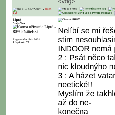
<vdg>
06-02-2001 v
10:03
AM
Liprd
PROTI
Stálý Člen
Nelíbí se mi řeš
stim nesouhlasi
Registrován: Feb 2001
Příspěvků: 71
INDOOR nemá 
2 : Psát něco ta
nic kloudnýho ne
3 : A házet vat
neetické!!
Myslím že takhl
až do ne-
konečna