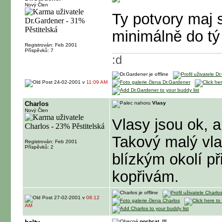
Nový Člen
Ty potvory maj 
minimálně do tý
Registrován: Feb 2001
Příspěvků: 7
:d
24-02-2001 v
11:09 AM
Charlos
Vlasy
Nový Člen
Vlasy jsou ok, a
Takový malý vla
Registrován: Feb 2001
Příspěvků: 2
blízkým okolí p
kopřivám.
27-02-2001 v
08:12
AM
pochcat_!!!