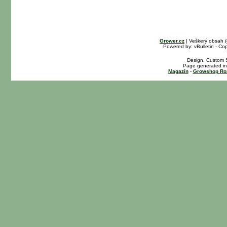
Grower.cz
| Veškerý obsah 
Powered by: vBulletin - Cop
Design, Custom S
Page generated in
Magazín
-
Growshop Ro