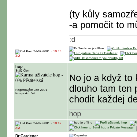
(ty kůly samozřej
-a pomočit to mů
:d
24-02-2001 v
10:43
AM
hop
Stálý Člen
No jo a když to 
dlouho tam ten
Registrován: Jan 2001
Příspěvků: 54
chodit každej d
hop
24-02-2001 v
10:49
AM
Dr.Gardener