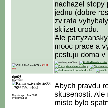
nachazel stopy 
jednu (dobre ro
zvirata vyhybaly
sklizet urodu.
Ale partyzansky
mooc prace a vy
pestuju doma v k
17-01-2001 v
16:45
PM
rip007
Stálý Člen
Abych pravdu re
skusenosti. Ale 
Registrován: Jan 2001
Příspěvků: 36
misto bylo spat