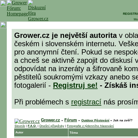
REGISTR
Mo
Grower.cz je největší autorita
v obla
českém i slovenském internetu. Veške
pro anonymní čtení. Pokud se nespok
a chceš se aktivně zapojit do diskusí 
odpovídat na inzeráty a šifrovaně komu
pěstitelů soukromými vzkazy anebo se
fotogalerií -
Registruj se!
- Získáš in
Při problémech s
registrací
nás prosí
Grower.cz
Fórum
»
»
Outdoor Pěstování
»
Jak na zvěř?
Slovník
|
F.A.Q.
|
Dnešní příspěvky
|
Fotografie z týdenního hlasování
Autor
Téma