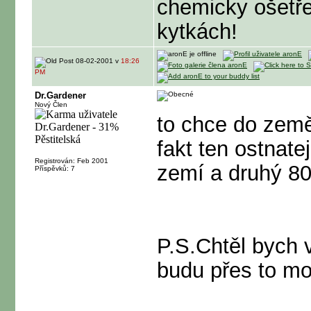
chemicky ošetřen
kytkách!
08-02-2001 v
18:26
PM
Dr.Gardener
Nový Člen
to chce do země
fakt ten ostnate
Registrován: Feb 2001
zemí a druhý 8
Příspěvků: 7
P.S.Chtěl bych v
budu přes to mor