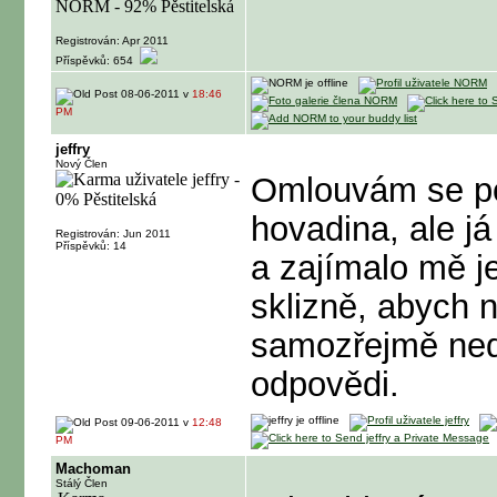
Registrován: Apr 2011
Příspěvků: 654
08-06-2011 v
18:46
PM
jeffry
Nový Člen
Omlouvám se po
hovadina, ale já
Registrován: Jun 2011
Příspěvků: 14
a zajímalo mě je
sklizně, abych 
samozřejmě ned
odpovědi.
09-06-2011 v
12:48
PM
Machoman
Stálý Člen