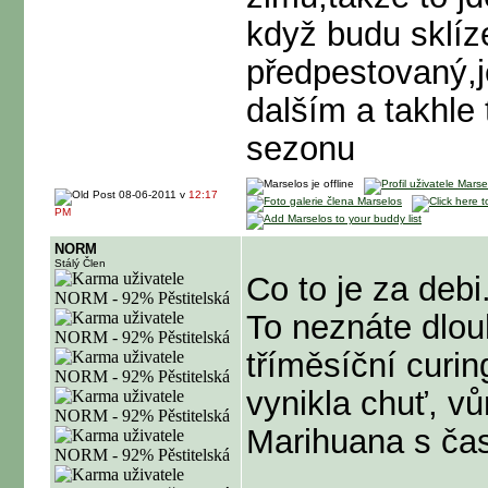
když budu sklíz
předpestovaný,j
dalším a takhle 
sezonu
08-06-2011 v
12:17
PM
NORM
Stálý Člen
Co to je za debi
To neznáte dlou
tříměsíční curi
vynikla chuť, vů
Marihuana s čas