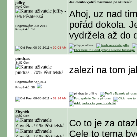
jeffry
Jak dlouho vydrží marihuana po sklizení?
Nový Člen
Ahoj, uz nad tim
pořád dokola. J
Registrován: Jun 2011
Příspěvků: 14
vydržela až do d
08-06-2011 v
09:08 AM
pindras
Stálý Člen
zalezi na tom j
Registrován: Apr 2011
Příspěvků: 38
08-06-2011 v
09:14 AM
Zbyněk
Stálý Člen
Co to je za otaz
Cele to tema by