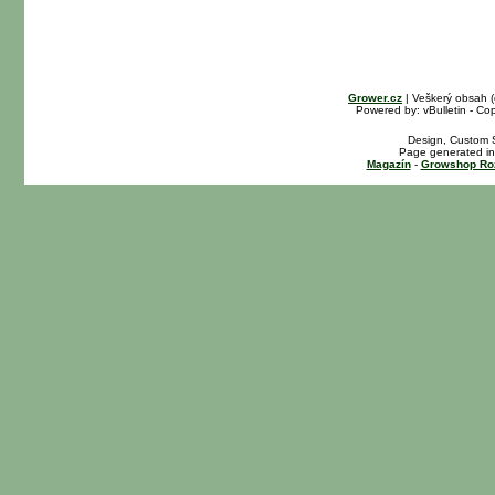
Grower.cz
| Veškerý obsah 
Powered by: vBulletin - Cop
Design, Custom S
Page generated in
Magazín
-
Growshop Ro