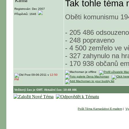
Tak tohle téma 
Registrován: Dec 2007
Příspěvků: 1646
Oběti komunismu 194
- 205 486 odsouzeno
- 248 popraveno
- 4 500 zemřelo ve v
- 327 zahynulo na hr
- 170 938 občanů em
09-06-2011 v
12:50
PM
Veškerý čas je GMT. Aktuální čas: 10:48 AM.
Pošli Téma Kamarádovi E-mailem
|
Vy