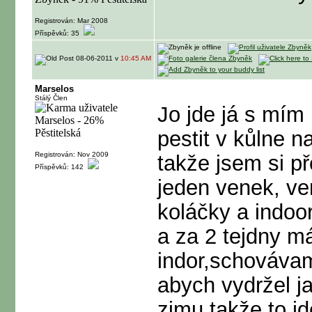
Registrován: Mar 2008
Příspěvků: 35
08-06-2011 v
10:45 AM
Marselos
Stálý Člen
Jo jde já s mím
pestit v kůlne n
Registrován: Nov 2009
takže jsem si př
Příspěvků: 142
jeden venek, ve
koláčky a indoor
a za 2 tejdny má
indor,schovávam
abych vydržel ja
zimu,takže to j