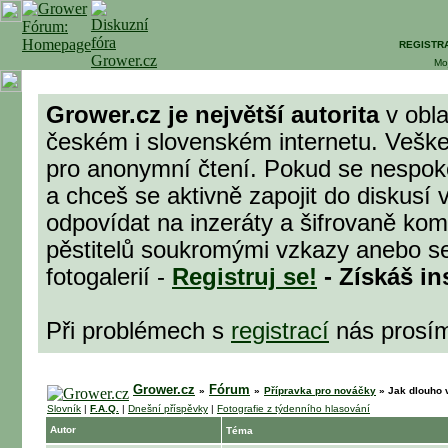
REGISTR
Mo
Grower.cz je největší autorita
v obla
českém i slovenském internetu. Veške
pro anonymní čtení. Pokud se nespok
a chceš se aktivně zapojit do diskusí 
odpovídat na inzeráty a šifrovaně komu
pěstitelů soukromými vzkazy anebo se
fotogalerií -
Registruj se!
- Získáš in
Při problémech s
registrací
nás prosí
Grower.cz
Fórum
»
»
Přípravka pro nováčky
»
Jak dlouho v
Slovník
|
F.A.Q.
|
Dnešní příspěvky
|
Fotografie z týdenního hlasování
Autor
Téma