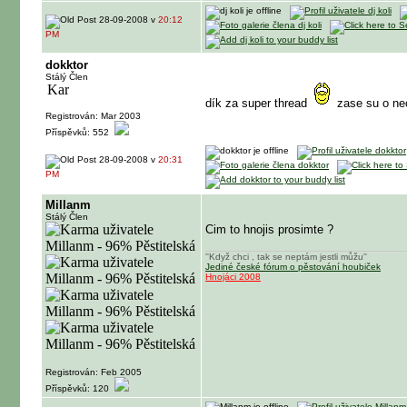
28-09-2008 v
20:12
PM
dokktor
Stálý Člen
dík za super thread
zase su o ne
Registrován: Mar 2003
Příspěvků: 552
28-09-2008 v
20:31
PM
Millanm
Stálý Člen
Cim to hnojis prosimte ?
''Když chci , tak se neptám jestli můžu''
Jediné české fórum o pěstování houbiček
Hnojáci 2008
Registrován: Feb 2005
Příspěvků: 120