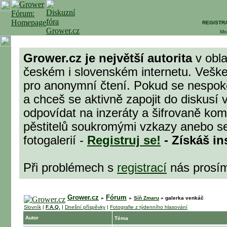
REGISTR
Mo
Grower.cz je největší autorita
v obla
českém i slovenském internetu. Veške
pro anonymní čtení. Pokud se nespok
a chceš se aktivně zapojit do diskusí 
odpovídat na inzeráty a šifrovaně komu
pěstitelů soukromými vzkazy anebo se
fotogalerií -
Registruj se!
- Získáš in
Při problémech s
registrací
nás prosí
Grower.cz
Fórum
»
»
Síň Zmaru
»
galerka venkáč
Slovník
|
F.A.Q.
|
Dnešní příspěvky
|
Fotografie z týdenního hlasování
Autor
Téma