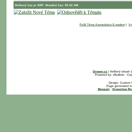
Veškerý čas je GMT. Aktuální čas: 06:32 AM.
Pošli Téma Kamarádovi E-mailem
|
Vy
Grower.cz
| Veškerý obsah 
Powered by: vBulletin - Cop
Design, Custom S
Page generated in
Magazín
-
Growshop Ro