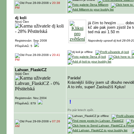
28-09-2008 v
20:38
PM
dj koli
Nový Člen
já čím to hnojím ...... dob
kč ale pak jsem zjistil že
ted má asi 1.50 m
Registrován: Sep 2008
Naposledy upravil dj koli 28-09-
Příspěvků: 5
28-09-2008 v
20:41
PM
Lahvan_FlaskiCZ
Stálý Člen
Paráda!
Krásnější šišky jsem už dlouho neviděl
A to info, super! Zasloužíš Kplus!
Registrován: Nov 2004
!
Příspěvků: 879
Po pár letech zpět.
29-09-2008 v
07:26
AM