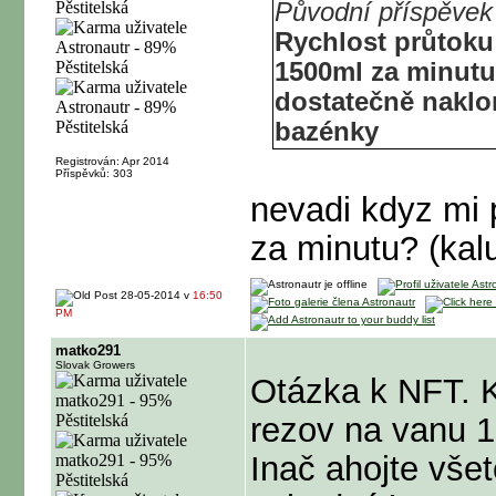
Původní příspěvek
Rychlost průtoku
1500ml za minutu
dostatečně naklo
bazénky
Registrován: Apr 2014
Příspěvků: 303
nevadi kdyz mi 
za minutu? (kal
28-05-2014 v
16:50
PM
matko291
Slovak Growers
Otázka k NFT. K
rezov na vanu 
Inač ahojte vše