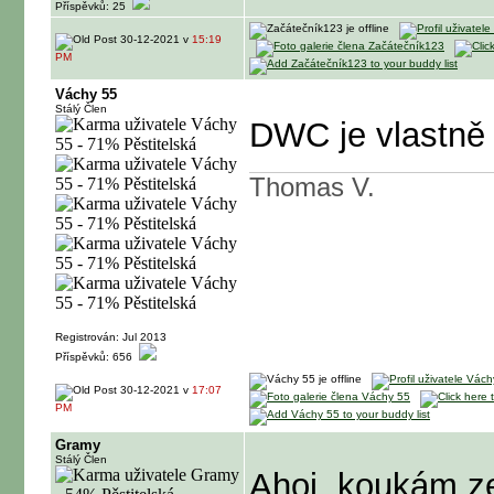
Příspěvků: 25
30-12-2021 v
15:19
PM
Váchy 55
Stálý Člen
DWC je vlastně 
Thomas V.
Registrován: Jul 2013
Příspěvků: 656
30-12-2021 v
17:07
PM
Gramy
Stálý Člen
Ahoj, koukám ze