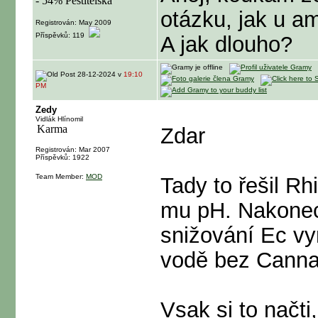
otázku, jak u a
Registrován: May 2009
Příspěvků: 119
A jak dlouho?
28-12-2024 v
19:10
PM
Zedy
Vidlák Hlínomil
Zdar
Registrován: Mar 2007
Příspěvků: 1922
Team Member:
MOD
Tady to řešil R
mu pH. Nakonec
snižování Ec vy
vodě bez Canna
Vsak si to načti