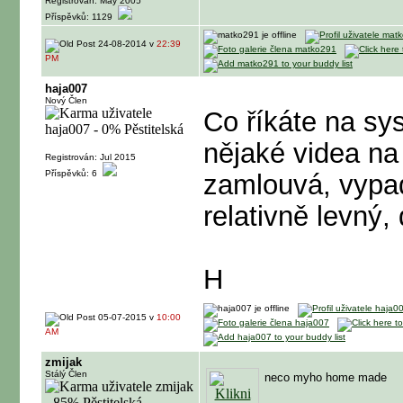
Registrován: May 2005
Příspěvků: 1129
24-08-2014 v
22:39
PM
haja007
Nový Člen
Co říkáte na sys
nějaké videa na
Registrován: Jul 2015
Příspěvků: 6
zamlouvá, vypad
relativně levný,
H
05-07-2015 v
10:00
AM
zmijak
Stálý Člen
neco myho home made