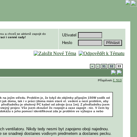
ou a chceš se aktivně zapojit do
Uživatel
raci i cenné rady!
Heslo
«
‹
31
32
33
Příspěvek
č. 513
ak na jejím středu. Problém je, že když do objímky připojím 150W sodík od
it jak doma, tak i v práci (doma mám staré el. vedení a není problém, aby
y k předřadníku je oholený PC kabel od zdroje (cca 1m). Z předřadníku jsem
tejný projev. Vše jsem zkoušel 3x rozpojit a zase zapojit - nic. V čem by
 dokážu s jeho pomocí identifikovat zda je problém ve výbojce a nebo
ych ventilatoru. Nikdy tedy nesmi byt zapojeno oboji najednou.
jimce se snadneji dostanes vodivym predmetem a dostanes pecku.