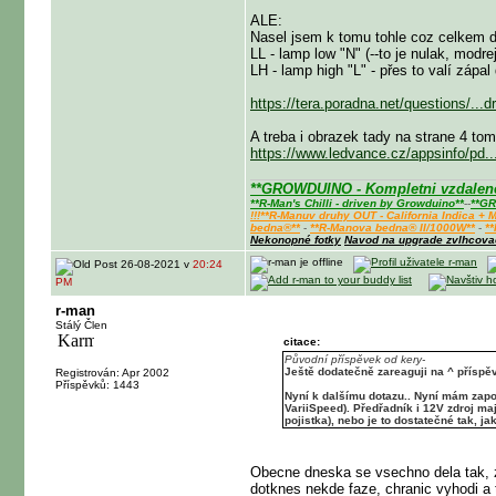
ALE:
Nasel jsem k tomu tohle coz celkem 
LL - lamp low "N" (--to je nulak, modrej
LH - lamp high "L" - přes to valí zápal
https://tera.poradna.net/questions/...
A treba i obrazek tady na strane 4 to
https://www.ledvance.cz/appsinfo/pd
**GROWDUINO - Kompletni vzdalene 
**R-Man's Chilli - driven by Growduino**
--
**GR
!!!**R-Manuv druhy OUT - California Indica 
bedna®**
-
**R-Manova bedna® II/1000W**
-
*
Nekonopné fotky
Navod na upgrade zvlhcov
26-08-2021 v
20:24
PM
r-man
Stálý Člen
citace:
Původní příspěvek od kery-
Ještě dodatečně zareaguji na ^ příspě
Registrován: Apr 2002
Příspěvků: 1443
Nyní k dalšímu dotazu.. Nyní mám zap
VariiSpeed). Předřadník i 12V zdroj ma
pojistka), nebo je to dostatečné tak, jak
Obecne dneska se vsechno dela tak, ze
dotknes nekde faze, chranic vyhodi a t