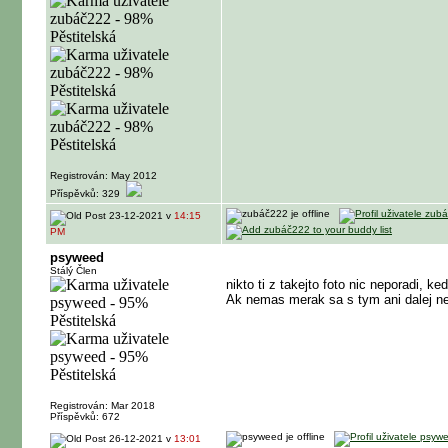
Registrován: May 2012
Příspěvků: 329
23-12-2021 v
14:15
PM
psyweed
Stálý Člen
nikto ti z takejto foto nic neporadi, k
Ak nemas merak sa s tym ani dalej neh
Registrován: Mar 2018
Příspěvků: 672
26-12-2021 v
13:01