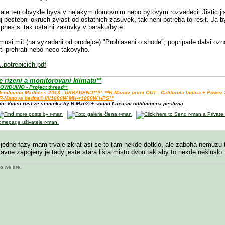
 ale ten obvykle byva v nejakym domovnim nebo bytovym rozvadeci. Jistic jisti
j pestebni okruch zvlast od ostatnich zasuvek, tak neni potreba to resit. Ja 
pnes si tak ostatni zasuvky v baraku/byte.
usi mit (na vyzadani od prodejce) "Prohlaseni o shode", popripade dalsi ozn
oti prehrati nebo neco takovyho.
.potrebicich.pdf
rizeni a monitorovani klimatu**
OWDUINO - Project thread**
+ Mendocino Madness 2013 - UKRADENO**!!!
--
**R-Manuv prvni OUT - California Indica + Power
*R-Manova bedna® III/1000W MH->1000W HPS**
ace
Video rust ze seminka by R-Man® + sound
Luxusni odhlucnena pestirna
 jedne fazy mam trvale zkrat asi se to tam nekde dotklo, ale zaboha nemuzu t
ravne zapojeny je tady jeste stara lišta misto dvou tak aby to nekde nešluslo
o we are.