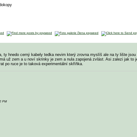
 dokopy
a, ty hnedo cerný kabely tedka nevim který zrovna myslíš ale na ty lište jsou 
má už zem a u noví skrinky je zem a nula zapojená zvlást. Asi zalezi jak to 
at po ruce je to taková experimentální skříňka.
42 PM