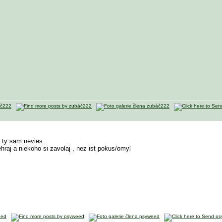
ed ty sam nevies.
raj a niekoho si zavolaj , nez ist pokus/omyl