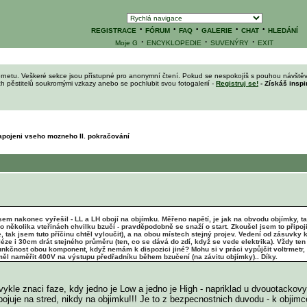
·
·
·
·
·
REGISTRACE
FÓRUM
FAQ
GALERIE
CHAT
HLEDÁNÍ
·
·
·
Moje G
ENCYKLOPEDIE
SUVENÝRY
EXIT
ernetu. Veškeré sekce jsou přístupné pro anonymní čtení. Pokud se nespokojíš s pouhou návštěv
ích pěstitelů soukromými vzkazy anebo se pochlubit svou fotogalerií -
Registruj se!
- Získáš inspi
apojeni vseho mozneho II. pokračování
sem nakonec vyřešil - LL a LH obojí na objímku. Měřeno napětí, je jak na obvodu objímky, t
o několika vteřinách chvilku bzučí - pravděpodobně se snaží o start. Zkoušel jsem to připoj
če, tak jsem tuto příčinu chtěl vyloučit), a na obou místech stejný projev. Vedení od zásuvk
e i 30cm drát stejného průměru (ten, co se dává do zdí, když se vede elektrika). Vždy ten s
funkčnost obou komponent, když nemám k dispozici jiné? Mohu si v práci vypůjčit voltrmetr,
l naměřit 400V na výstupu předřadníku během bzučení (na závitu objímky).. Díky.
vykle znaci faze, kdy jedno je Low a jedno je High - napriklad u dvouotackov
apojuje na stred, nikdy na objimku!!! Je to z bezpecnostnich duvodu - k ob