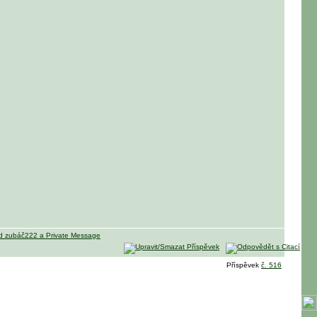
Příspěvek
č. 516