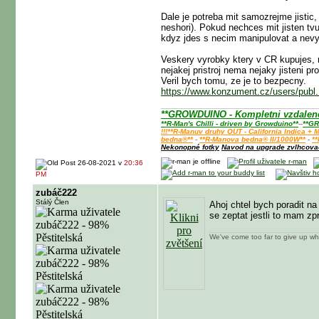
Dale je potreba mit samozrejme jistic,
neshori). Pokud nechces mit jisten tvu
kdyz jdes s necim manipulovat a nevy
Veskery vyrobky ktery v CR kupujes, m
nejakej pristroj nema nejaky jisteni pr
Veril bych tomu, ze je to bezpecny.
https://www.konzument.cz/users/publ..
**GROWDUINO - Kompletni vzdalene 
**R-Man's Chilli - driven by Growduino**
--
**GR
!!!**R-Manuv druhy OUT - California Indica 
bedna®**
-
**R-Manova bedna® II/1000W**
-
*
Nekonopné fotky
Navod na upgrade zvlhcov
26-08-2021 v
20:36
PM
zubáč222
Stálý Člen
Ahoj chtel bych poradit na
se zeptat jestli to mam zp
We've come too far to give up wh