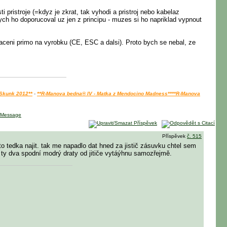
 pristroje (=kdyz je zkrat, tak vyhodi a pristroj nebo kabelaz
bych ho doporucoval uz jen z principu - muzes si ho napriklad vypnout
aceni primo na vyrobku (CE, ESC a dalsi). Proto bych se nebal, ze
 Skunk 2012**
-
**R-Manova bedna® IV - Matka z Mendocino Madness**
**R-Manova
Příspěvek
č. 515
o tedka najit. tak me napadlo dat hned za jistič zásuvku chtel sem
ty dva spodní modrý draty od jitiče vytáýhnu samozřejmě.