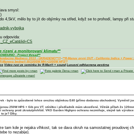
dava smysl:
)
 do 4,5kV, mělo by to jít do objímky na střed, když se to prohodí, lampy při st
dradnik-vybojka
mu odpovida:
..._CZ_eCat&lid=CS
rizeni a monitorovani klimatu**
OWDUINO - Project thread**
+ Mendocino Madness 2013 - UKRADENO**!!!
--
**R-Manuv prvni OUT - California Indica + Power
*R-Manova bedna® III/1000W MH->1000W HPS**
ace
Video rust ze seminka by R-Man® + sound
Luxusni odhlucnena pestirna
vek - bylo to způsobené lehce orezlou objímkou E40 (přímo dodanou obchodem). Vyměnil jsem
ojenou 250W HPS + Gib pro VT. stínítko i předřadník mám ukostřené. Větrák přítah 2x 120
jí ochrany proti zkratu/přehřátí. VKO Garden Highpro ochranu nezmiňuje, stejně tak výrobce 
 to je? Díky.
 tam kde je nejaka vlhkost, tak se dava okruh na samostatnej proudovej chra
ebe to nezabije).