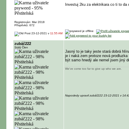
Investuj 2ku za elektrikara co ti to da
Registrován: Mar 2018
Příspěvků: 672
23-12-2021 v
11:55 AM
zubáč222
Stálý Člen
Jasný to je taky jeste stará dobrá hlín
je i naká zem protoze nová prodluzka 
být samo hnedý ale nemel jsem jiný dr
We've come too far to give up who we are.
Naposledy upravil zubáč222 23-12-2021 v 14: