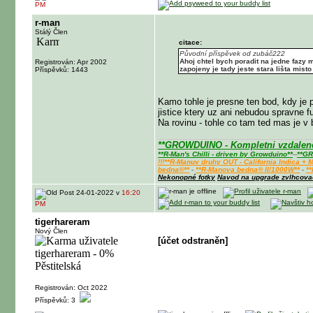
PM
r-man
Stálý Člen
citace:
Původní příspěvek od zubáč222
Ahoj chtel bych poradit na jedne fazy 
Registrován: Apr 2002
zapojeny je tady jeste stara lišta mis
Příspěvků: 1443
Kamo tohle je presne ten bod, kdy je p
jistice ktery uz ani nebudou spravne f
Na rovinu - tohle co tam ted mas je v 
**GROWDUINO - Kompletni vzdalene 
**R-Man's Chilli - driven by Growduino**
--
**GR
!!!**R-Manuv druhy OUT - California Indica 
bedna®**
-
**R-Manova bedna® II/1000W**
-
*
Nekonopné fotky
Navod na upgrade zvlhcov
24-01-2022 v
16:20
PM
tigerhareram
Nový Člen
[účet odstraněn]
Registrován: Oct 2022
Příspěvků: 3