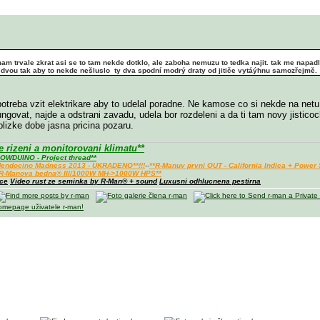
mam trvale zkrat asi se to tam nekde dotklo, ale zaboha nemuzu to tedka najit. tak me napadl
to dvou tak aby to nekde nešluslo
ty dva spodní modrý draty od jitiče vytáýhnu samozřejmě.
otreba vzit elektrikare aby to udelal poradne. Ne kamose co si nekde na netu 
ungovat, najde a odstrani zavadu, udela bor rozdeleni a da ti tam novy jistico
blizke dobe jasna pricina pozaru.
rizeni a monitorovani klimatu**
OWDUINO - Project thread**
+ Mendocino Madness 2013 - UKRADENO**!!!
--
**R-Manuv prvni OUT - California Indica + Power
*R-Manova bedna® III/1000W MH->1000W HPS**
ace
Video rust ze seminka by R-Man® + sound
Luxusni odhlucnena pestirna