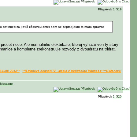
Příspěvek
č. 519
o dat hned za jistič zásuvku chtel sem se zeptat jestli to mam zpravne
precet neco. Ale normalniho elektrikare, kterej vyhaze ven ty stary
chranice a kompletne zrekonstruuje rozvody z dvoudratu na tridrat.
 Skunk 2012**
-
**R-Manova bedna® IV - Matka z Mendocino Madness**
**R-Manova
Příspěvek
č. 520