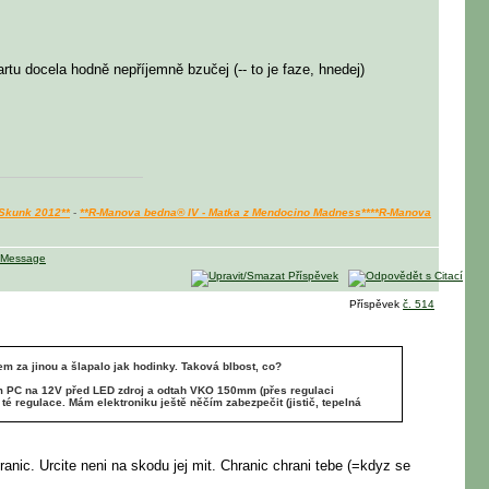
artu docela hodně nepříjemně bzučej (-- to je faze, hnedej)
 Skunk 2012**
-
**R-Manova bedna® IV - Matka z Mendocino Madness**
**R-Manova
Příspěvek
č. 514
 za jinou a šlapalo jak hodinky. Taková blbost, co?
mm PC na 12V před LED zdroj a odtah VKO 150mm (přes regulaci
té regulace. Mám elektroniku ještě něčím zabezpečit (jistič, tepelná
nic. Urcite neni na skodu jej mit. Chranic chrani tebe (=kdyz se