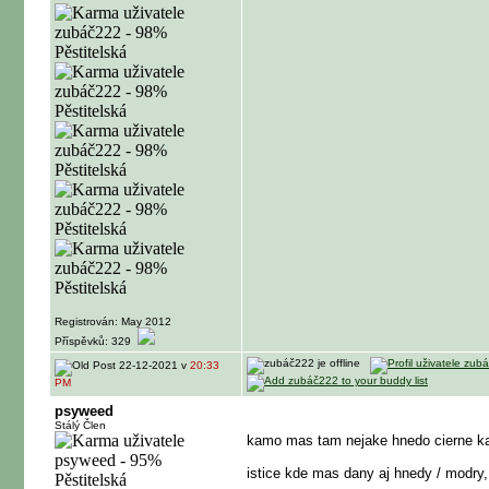
Registrován: May 2012
Příspěvků: 329
22-12-2021 v
20:33
PM
psyweed
Stálý Člen
kamo mas tam nejake hnedo cierne kab
istice kde mas dany aj hnedy / modry,