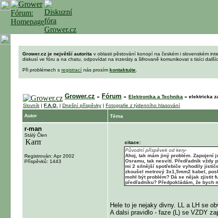
Grower.cz je největší autorita
v oblasti pěstování konopí na českém i slovenském int
diskusí ve fóru a na chatu, odpovídat na inzeráty a šifrovaně komunikovat s tisíci dalš
Při problémech s
registrací
nás prosím
kontaktujte
.
Grower.cz
Fórum
»
»
Elektronika a Technika
»
elektricka z
Slovník
|
F.A.Q.
|
Dnešní příspěvky
|
Fotografie z týdenního hlasování
Autor
Téma
r-man
Stálý Člen
citace:
Původní příspěvek od kery-
Ahoj, tak mám jiný problém. Zapojení j
Registrován: Apr 2002
Osramu, tak nesvítí. Předřadník vždy p
Příspěvků: 1443
mi 2 silnější spotřebiče vyhodily jisti
zkoušel metrový 3x1,5mm2 kabel, posléz
mohl být problém? Dá se nějak zjistit 
předřadníku? Předpokládám, že bych mě
Hele to je nejaky divny. LL a LH se ob
A dalsi pravidlo - faze (L) se VZDY z