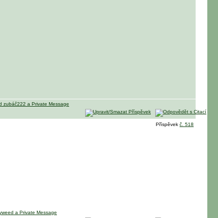
Příspěvek
č. 518