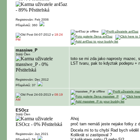
Registrován: Feb 2006
Příspěvků: 360
04-07-2012 v
18:24
PM
massiwe_P
Stálý Člen
toto se mi zda jako naprosty mazec, 
LST tvaru, pak to kdyztak podepru + 
Registrován: Dec 2012
Příspěvků: 37
24-03-2013 v
08:19
AM
ESOcz
Stálý Člen
Ahoj
proč tam nemáš jeste nejake fotky z 
Docela mi to tu chybí Rad bych věděl
Registrován: Jun 2021
Kolikrát si zastipoval ?
V kolikatem patru (3 nebo 5)?
Příspěvků: 58