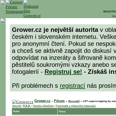
REGISTR
Mo
Grower.cz je největší autorita
v obla
českém i slovenském internetu. Veške
pro anonymní čtení. Pokud se nespok
a chceš se aktivně zapojit do diskusí 
odpovídat na inzeráty a šifrovaně komu
pěstitelů soukromými vzkazy anebo se
fotogalerií -
Registruj se!
- Získáš in
Při problémech s
registrací
nás prosí
Grower.cz
Fórum
»
»
Receptář
»
LST supercropping by sm
Slovník
|
F.A.Q.
|
Dnešní příspěvky
|
Fotografie z týdenního hlasování
Autor
Téma