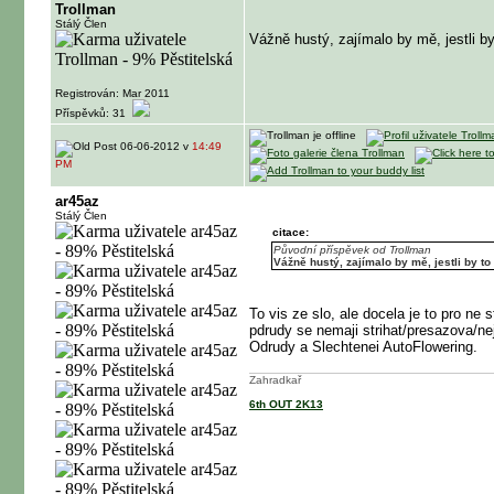
Trollman
Stálý Člen
Vážně hustý, zajímalo by mě, jestli by t
Registrován: Mar 2011
Příspěvků: 31
06-06-2012 v
14:49
PM
ar45az
Stálý Člen
citace:
Původní příspěvek od Trollman
Vážně hustý, zajímalo by mě, jestli by to š
To vis ze slo, ale docela je to pro ne
pdrudy se nemaji strihat/presazova/nej
Odrudy a Slechtenei AutoFlowering.
Zahradkař
6th OUT 2K13