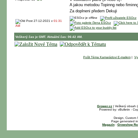
A jakou metodou Topinng nebo fiminn
Za doplneni předem Dekuji
27-12-2021 v
01:31
AM
Veškerý čas je GMT. Aktuální čas: 06:42 AM.
Pošli Téma Kamarádovi E-mailem
|
Vy
Grower.cz
| Veškerý obsah 
Powered by: vBulletin - Cop
Design, Custom S
Page generated in
Magazín
-
Growshop Ro