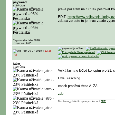
psyweed
Stálý Člen
prave pozeram na tu "Jak pěstovat ko
EDIT:
https://www.nejlevnejsi-knihy.c
zda sa ze este tu je, inac vsade vyp
Registrován: Mar 2018
Příspěvků: 672
20-07-2018 v
12:28
PM
jatro
Stálý Člen
Velká kniha o léčbě konopím pro 21. st
Uwe Blesching
ebook prodává třeba ALZA -
zde
Monitoringy Médií - zpravy o konopi
ZDE