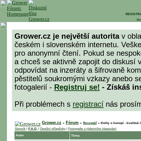
REGISTR
Mo
Grower.cz je největší autorita
v obla
českém i slovenském internetu. Veške
pro anonymní čtení. Pokud se nespok
a chceš se aktivně zapojit do diskusí 
odpovídat na inzeráty a šifrovaně komu
pěstitelů soukromými vzkazy anebo se
fotogalerií -
Registruj se!
- Získáš in
Při problémech s
registrací
nás prosí
Grower.cz
Fórum
»
»
Receptář
»
Knihy o konopí - kvalitná 
Slovník
|
F.A.Q.
|
Dnešní příspěvky
|
Fotografie z týdenního hlasování
Autor
Téma