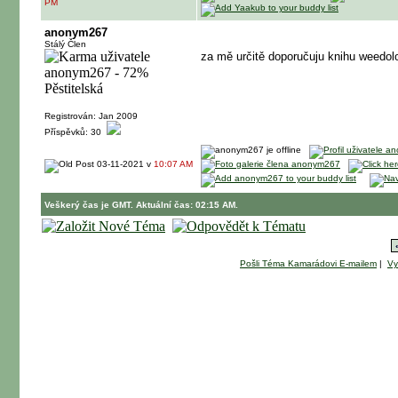
PM
anonym267
Stálý Člen
za mě určitě doporučuju knihu weedolog
Registrován: Jan 2009
Příspěvků: 30
03-11-2021 v
10:07 AM
Veškerý čas je GMT. Aktuální čas: 02:15 AM.
Pošli Téma Kamarádovi E-mailem
|
Vy