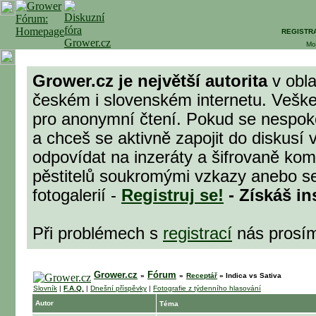
REGISTR
Mo
Grower.cz je největší autorita
v obla
českém i slovenském internetu. Veške
pro anonymní čtení. Pokud se nespok
a chceš se aktivně zapojit do diskusí 
odpovídat na inzeráty a šifrovaně komu
pěstitelů soukromými vzkazy anebo se
fotogalerií -
Registruj se!
- Získáš in
Při problémech s
registrací
nás prosí
Grower.cz
Fórum
»
»
Receptář
»
Indica vs Sativa
Slovník
|
F.A.Q.
|
Dnešní příspěvky
|
Fotografie z týdenního hlasování
Autor
Téma