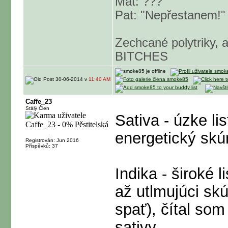
Mat: ???
Pat: "Nepřestanem!"
Zechcané polytriky,
BITCHES
30-06-2014 v
11:40 AM
Caffe_23
Stálý Člen
Sativa - úzke li
energetický skú
Registrován: Jun 2016
Příspěvků: 37
Indika - široké 
až utlmujúci skú
spať), čítal som
sativy