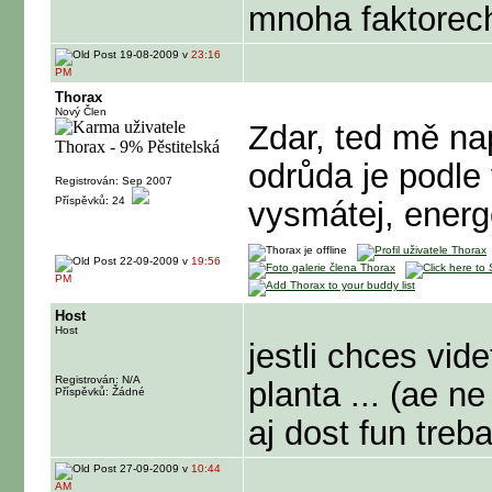
mnoha faktorech,
19-08-2009 v
23:16
PM
Thorax
Nový Člen
Zdar, ted mě na
odrůda je podle 
Registrován: Sep 2007
Příspěvků: 24
vysmátej, energ
22-09-2009 v
19:56
PM
Host
Host
jestli chces vid
Registrován: N/A
planta ... (ae 
Příspěvků: Žádné
aj dost fun treb
27-09-2009 v
10:44
AM