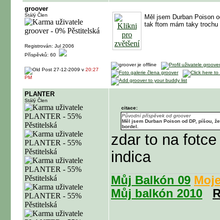
groover
Stálý Člen
Měl jsem Durban Poison od 
tak ftom mám taky trochu 
Registrován: Jul 2006
Příspěvků: 60
27-12-2009 v
20:27
PM
PLANTER
Stálý Člen
citace:
Původní příspěvek od groover
Měl jsem Durban Poison od DP, píšou, že 
bordel.
zdar to na fotc
indica
Můj Balkón 09
Moje
Můj balkón 2010
R