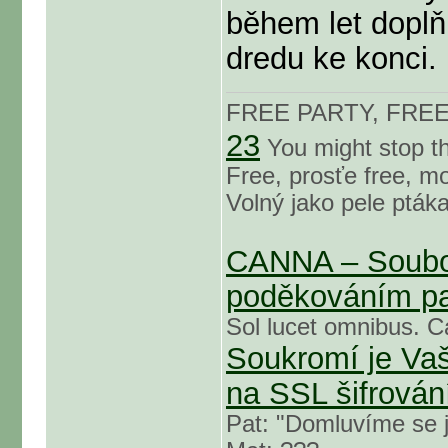
během let doplň
dredu ke konci.
FREE PARTY, FRE
23
You might stop the
Free, prosťe free, mo
Volný jako pele ptáka
CANNA – Soubor
poděkováním pa
Sol lucet omnibus. C
Soukromí je Vaš
na SSL šifrován
Pat: "Domluvíme se j