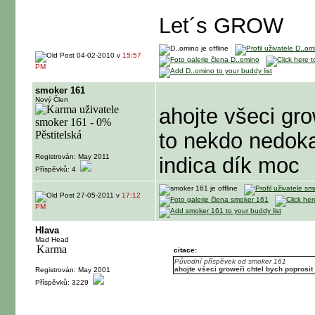
Let´s GROW
04-02-2010 v
15:57
PM
smoker 161
Nový Člen
ahojte všeci gro
to nekdo nedokaz
Registrován: May 2011
indica dík moc
Příspěvků: 4
27-05-2011 v
17:12
PM
Hlava
Mad Head
citace:
Původní příspěvek od smoker 161
ahojte všeci groweři chtel bych poprosit 
Registrován: May 2001
Příspěvků: 3229