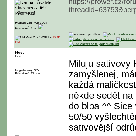
https://grower.cz/fo
threadid=63753&pe
Registrován: Mar 2008
Příspěvků: 259
27-05-2011 v
19:04
PM
Host
Host
Miluju sativový
Registrován: N/A
zamyšlenej, má
Příspěvků: Žádné
každá maličkos
někde sedět na 
do blba ^^ Sice
50/50 vyšlechtě
sativovější odrů