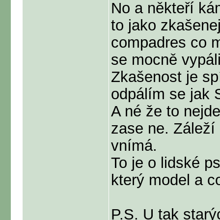
No a někteří ká
to jako zkašenej
compadres co ma
se mocně vypáli
Zkašenost je sp
odpálím se jak 
A né že to nejde
zase ne. Záleží
vnímá.
To je o lidské p
který model a c
P.S. U tak starý