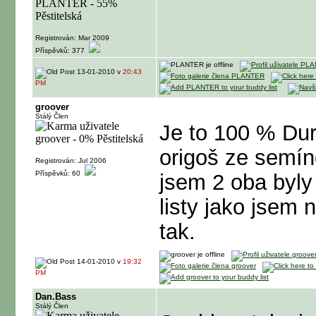
Registrován: Mar 2009
Příspěvků: 377
13-01-2010 v
20:43
PM
groover
Stálý Člen
Je to 100 % Dur
origoš ze semín
Registrován: Jul 2006
Příspěvků: 60
jsem 2 oba byly
listy jako jsem 
tak.
14-01-2010 v
19:32
PM
Dan.Bass
Stálý Člen