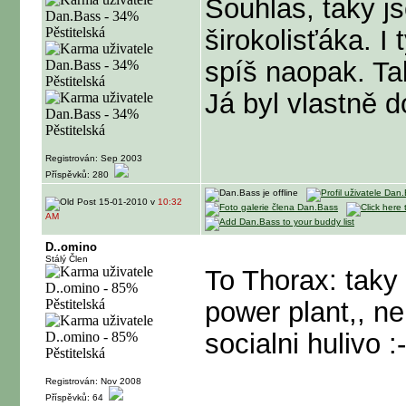
Souhlas, taky 
širokolisťáka. I 
spíš naopak. Ta
Já byl vlastně d
Registrován: Sep 2003
Příspěvků: 280
15-01-2010 v
10:32
AM
D..omino
Stálý Člen
To Thorax: taky
power plant,, ne
socialni hulivo :
Registrován: Nov 2008
Příspěvků: 64