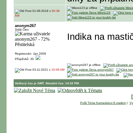
01-08-2018 v
00:38
AM
anonym267
Stálý Člen
Indika na masti
Registrován: Jan 2009
Příspěvků: 30
03-11-2021 v
10:06 AM
Veškerý čas je GMT. Aktuální čas: 14:32 PM.
Pošli Téma Kamarádovi E-mailem
|
Vy