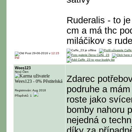
Ruderalis - to j
cm a má thc pod
miláčikov s rude
29-06-2016 v
12:15
PM
Wees123
Nový Člen
Zdarec potřebov
podruhe a mám 
Registrován: Aug 2018
Příspěvků: 1
roste jako svíc
bomby nahoru po
nejedná o techn
díky za případn