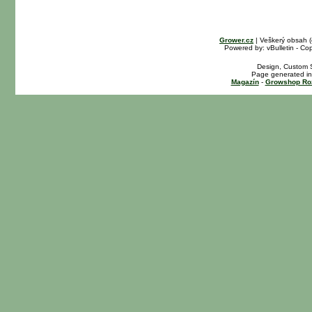
Grower.cz
| Veškerý obsah 
Powered by: vBulletin - Cop
Design, Custom S
Page generated in
Magazín
-
Growshop Ro