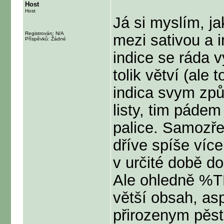
Host
Host
Já si myslím, ja
Registrován: N/A
mezi sativou a i
Příspěvků: Žádné
indice se ráda 
tolik větví (ale 
indica svym způ
listy, tim pádem
palice. Samozře
dříve spíše více
v určité době do
Ale ohledně %TH
větší obsah, asp
přirozenym pěst