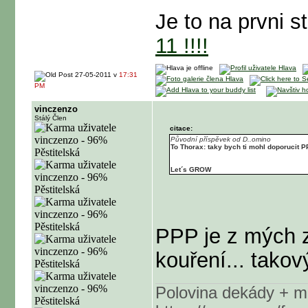
Je to na prvni s
11 !!!!
27-05-2011 v
17:31
PM
vinczenzo
Stálý Člen
citace:
Původní příspěvek od D..omino
To Thorax: taky bych ti mohl doporucit PP
Let´s GROW
PPP je z mých z
kouření... tako
Polovina dekády + m