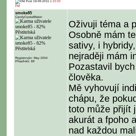
19-06-2011 v
22:02
PM
smoke85
CandyCrystalMaker
Oživuji téma a 
Osobně mám teda
sativy, i hybridy
nejraději mám in
Registrován: May 2004
Příspěvků: 88
Pozastavil bych
člověka.
Mě vyhovují indi
chápu, že pokud
toto může přijít
akurát a fpoho 
nad každou mali