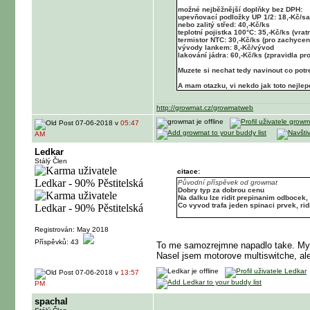
možné nejběžnější doplňky bez DPH:
upevňovací podložky UP 1/2: 18,-Kč/sa
nebo zalitý střed: 40,-Kč/ks
teplotní pojistka 100°C: 35,-Kč/ks (vrat
termistor NTC: 30,-Kč/ks (pro zachycen
vývody lankem: 8,-Kč/vývod
lakování jádra: 60,-Kč/ks (zpravidla p
Muzete si nechat tedy navinout co pot
A mam otazku, vi nekdo jak toto nejlepe
http://growmat.cz/growmatweb
07-06-2018 v
05:47
AM
Ledkar
Stálý Člen
citace:
Původní příspěvek od growmat
Dobry typ za dobrou cenu
Na dalku lze ridit prepinanim odbocek,
Co vyvod trafa jeden spinaci prvek, rid
Registrován: May 2018
Příspěvků: 43
To me samozrejmne napadlo take. Mys
Nasel jsem motorove multiswitche, ale
07-06-2018 v
13:57
PM
spachal