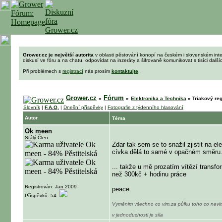
Grower.cz je největší autorita
v oblasti pěstování konopí na českém i slovenském int
diskusí ve fóru a na chatu, odpovídat na inzeráty a šifrovaně komunikovat s tisíci dalš
Při problémech s
registrací
nás prosím
kontaktujte
.
Grower.cz
Fórum
»
»
Elektronika a Technika
»
Triakový reg
Slovník
|
F.A.Q.
|
Dnešní příspěvky
|
Fotografie z týdenního hlasování
Autor
Téma
Ok meen
Stálý Člen
Zdar tak sem se to snažil zjistit na e
cívka dělá to samé v opačném směru... 
... takže u mě prozatím vítězí transf
než 300kč + hodinu práce
Registrován: Jan 2009
peace
Příspěvků: 54
Vyměnim všechno co vim,za půlku toho co nevi
v jednoduchosti je síla