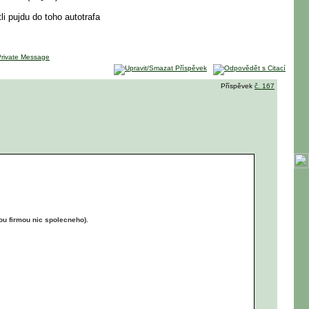
li pujdu do toho autotrafa
Příspěvek
č. 167
ou firmou nic spolecneho).