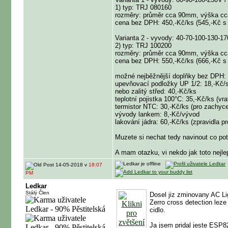
1) typ: TRJ 080160
rozměry: průměr cca 90mm, výška c
cena bez DPH: 450,-Kč/ks (545,-Kč 
Varianta 2 - vyvody: 40-70-100-130-1
2) typ: TRJ 100200
rozměry: průměr cca 90mm, výška c
cena bez DPH: 550,-Kč/ks (666,-Kč 
možné nejběžnější doplňky bez DPH:
upevňovací podložky UP 1/2: 18,-Kč/s
nebo zalitý střed: 40,-Kč/ks
teplotní pojistka 100°C: 35,-Kč/ks (vra
termistor NTC: 30,-Kč/ks (pro zachyce
vývody lankem: 8,-Kč/vývod
lakování jádra: 60,-Kč/ks (zpravidla 
Muzete si nechat tedy navinout co po
A mam otazku, vi nekdo jak toto nejlep
14-05-2018 v
18:07
PM
Ledkar
Stálý Člen
Dosel jiz zminovany AC Lig
Zerro cross detection leze 
cidlo.
Ja jsem pridal jeste ESP8