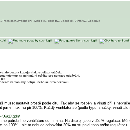
...Trees saw...Woods cry...Men die...Ticks try...Books lie...Ants fly...Goodbye
at do boxu a kupuju triak.regulátor otáček.
 potenciometr na minimální otáčky pro nonstop odsávání.
 je:
 tento ventas aby netrpěl nebo se brzo neznicil?
eš muset nastavit prostě podle citu. Tak aby se rozběhl a vinutí příliš nebruče
 jen v maximu při 100%. Každý ventilátor se (podle typu, značky, vinutí ale 
/1-K6a1Xgdn/
lního potrubního ventilátoru od mimina. Na displeji jsou vidět % regulace. Mé
a 100% , ale to nebude odpovídat 20% na stupnici toho tvého regulátoru.