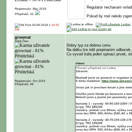
Regulator nechavam ovladat
Registrován: May 2018
Příspěvků: 43
Pokud by mel nekdo zajem
04-06-2018 v
16:52
PM
growmat
Stálý Člen
Dobry typ za dobrou cenu
Na dalku lze ridit prepinanim odbocek
Co vyvod trafa jeden spinaci prvek, ri
citace:
Původní příspěvek od Ledkar
Zdravim.
Rozhodl jsem se postavit si regulator (r
Registrován: Oct 2015
S timto modulem:
https://www.aliexpr
Příspěvků: 69
Jenze jak si procitam forum a jine web
Chvilku jsem hledal po bazarech a tam 
Nelenil jsem a poslal jim parametry pro
Varianta 1 - vyvody: 60-90-160-230V / 
1) typ: TRJ 080160
rozměry: průměr cca 90mm, výška c
cena bez DPH: 450,-Kč/ks (545,-Kč s D
Varianta 2 - vyvody: 40-70-100-130-170
2) typ: TRJ 100200
rozměry: průměr cca 90mm, výška c
cena bez DPH: 550,-Kč/ks (666,-Kč s D