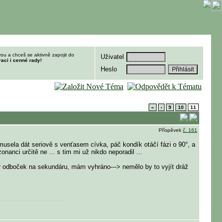
ou a chceš se aktivně zapojit do
Uživatel
raci i cenné rady!
Heslo
«
‹
9
10
11
Příspěvek
č. 161
e musela dát seriově s venťasem cívka, páč kondík otáčí fázi o 90°, a
anci určitě ne ... s tim mi už nikdo neporadil ...
pár odboček na sekundáru, mám vyhráno---> nemělo by to vyjít dráž