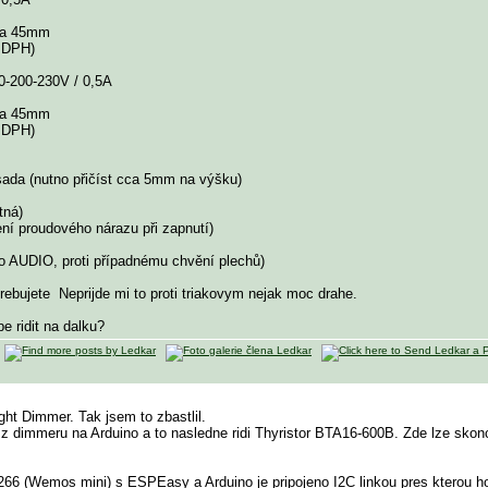
ca 45mm
s DPH)
70-200-230V / 0,5A
ca 45mm
s DPH)
ada (nutno přičíst cca 5mm na výšku)
tná)
ní proudového nárazu při zapnutí)
pro AUDIO, proti případnému chvění plechů)
trebujete
Neprijde mi to proti triakovym nejak moc drahe.
e ridit na dalku?
ht Dimmer. Tak jsem to zbastlil.
z dimmeru na Arduino a to nasledne ridi Thyristor BTA16-600B. Zde lze skoncit 
266 (Wemos mini) s ESPEasy a Arduino je pripojeno I2C linkou pres kterou h