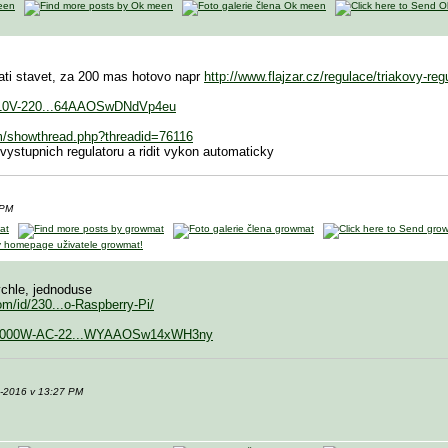
ati stavet, za 200 mas hotovo napr
http://www.flajzar.cz/regulace/triakovy-reg
-110V-220...64AAOSwDNdVp4eu
um/showthread.php?threadid=76116
e vystupnich regulatoru a ridit vykon automaticky
 PM
chle, jednoduse
om/id/230...o-Raspberry-Pi/
m/4000W-AC-22...WYAAOSw14xWH3ny
7-2016 v 13:27 PM