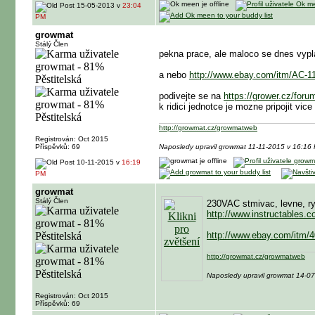
15-05-2013 v
23:04
PM
growmat
Stálý Člen
pekna prace, ale maloco se dnes vypl
a nebo
http://www.ebay.com/itm/AC
podivejte se na
https://grower.cz/for
k ridici jednotce je mozne pripojit vic
http://growmat.cz/growmatweb
Registrován: Oct 2015
Příspěvků: 69
Naposledy upravil growmat 11-11-2015 v 16:16
10-11-2015 v
16:19
PM
growmat
Stálý Člen
230VAC stmivac, levne, ry
http://www.instructables.c
http://www.ebay.com/it
http://growmat.cz/growmatweb
Naposledy upravil growmat 14-0
Registrován: Oct 2015
Příspěvků: 69