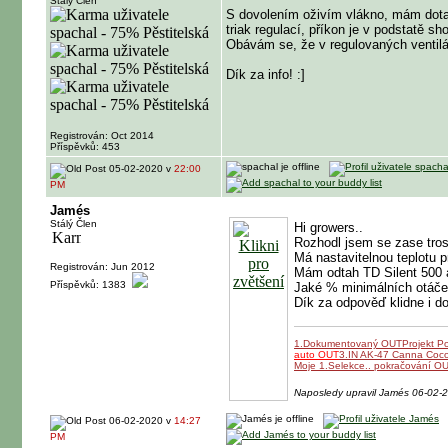
Stálý Člen
S dovolením oživím vlákno, mám dotaz 
triak regulací, příkon je v podstatě s
Obávám se, že v regulovaných ventilát
Dík za info! :]
Registrován: Oct 2014
Příspěvků: 453
05-02-2020 v
22:00
PM
Jamés
Stálý Člen
Hi growers..
Rozhodl jsem se zase tros
Má nastavitelnou teplotu 
Registrován: Jun 2012
Mám odtah TD Silent 500 a
Příspěvků: 1383
Jaké % minimálních otáček
Dík za odpověď klidne i d
1.Dokumentovaný OUT
Projekt P
auto OUT
3.IN AK-47 Canna Coc
Moje 1.Selekce.. pokračování O
Naposledy upravil Jamés 06-02-
06-02-2020 v
14:27
PM