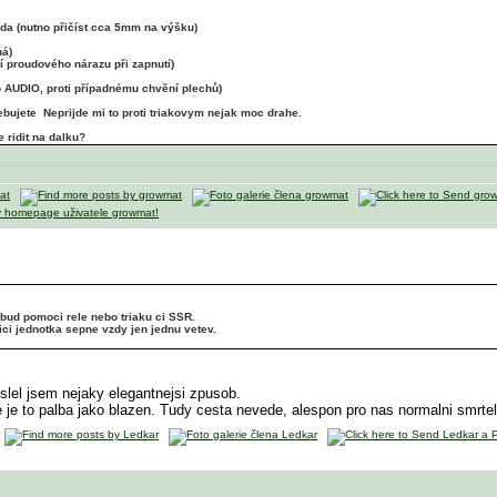
da (nutno přičíst cca 5mm na výšku)
ná)
í proudového nárazu při zapnutí)
ro AUDIO, proti případnému chvění plechů)
rebujete
Neprijde mi to proti triakovym nejak moc drahe.
 ridit na dalku?
 bud pomoci rele nebo triaku ci SSR.
ici jednotka sepne vzdy jen jednu vetev.
lel jsem nejaky elegantnejsi zpusob.
 je to palba jako blazen. Tudy cesta nevede, alespon pro nas normalni smrtel