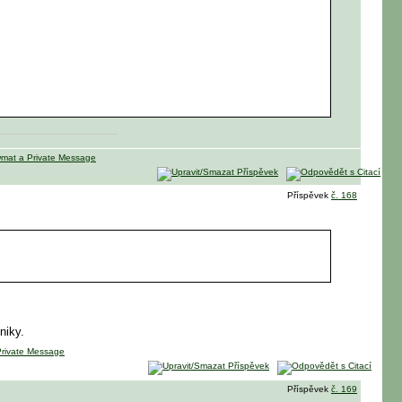
Příspěvek
č. 168
niky.
Příspěvek
č. 169