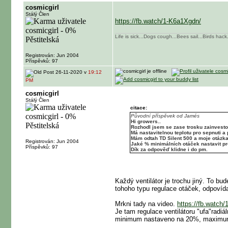
cosmicgirl
Stálý Člen
https://fb.watch/1-K6a1Xgdn/
Life is sick...Dogs cough...Bees sail...Birds hack
Registrován: Jun 2004
Příspěvků: 97
26-11-2020 v
19:12
PM
cosmicgirl
Stálý Člen
citace:
Původní příspěvek od Jamés
Hi growers..
Rozhodl jsem se zase trosku zainvestov
Má nastavitelnou teplotu pro sepnuti a
Mám odtah TD Silent 500 a moje otázka
Registrován: Jun 2004
Jaké % minimálních otáček nastavit pro
Příspěvků: 97
Dík za odpověď klidne i do pm.
Každý ventilátor je trochu jiný. To bud
tohoho typu regulace otáček, odpovídat
Mrkni tady na video.
https://fb.watch
Je tam regulace ventilátoru "ufa"radiá
minimum nastaveno na 20%, maximum n