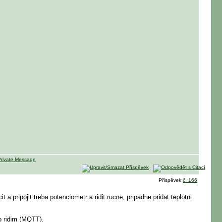
Příspěvek
č. 166
a pripojit treba potenciometr a ridit rucne, pripadne pridat teplotni
o ridim (MQTT).