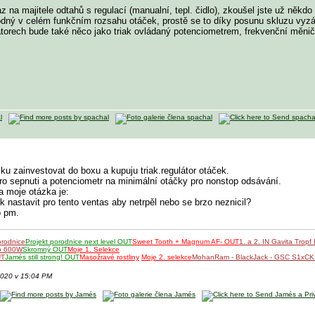
na majitele odtahů s regulací (manualní, tepl. čidlo), zkoušel jste už někdo 
hodný v celém funkčním rozsahu otáček, prostě se to díky posunu skluzu vyzáří
orech bude také něco jako triak ovládaný potenciometrem, frekvenční měnič a
ku zainvestovat do boxu a kupuju triak.regulátor otáček.
pro sepnuti a potenciometr na minimální otáčky pro nonstop odsávání.
 moje otázka je:
 nastavit pro tento ventas aby netrpěl nebo se brzo neznicil?
o pm.
orodnice
Projekt porodnice next level OUT
Sweet Tooth + Magnum AF- OUT
1. a 2. IN Gavita Tropf
o 600W
Skromný OUT
Moje 1. Selekce
UT
Jamés still strong! OUT
Masožravé rostliny
Moje 2. selekce
MohanRam - BlackJack - GSC S1xC
2020 v 15:04 PM