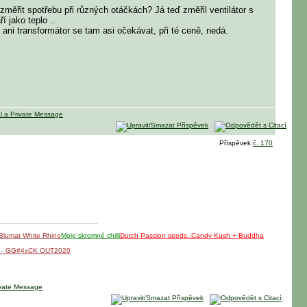
změřit spotřebu při různých otáčkách? Já teď změřil ventilátor s
 jako teplo ..
ni transformátor se tam asi očekávat, při té ceně, nedá.
Příspěvek
č. 170
 Blumat White Rhino
Moje skromné chilli
Dutch Passion seeds..Candy Kush + Buddha
K - GG#4xCK OUT2020