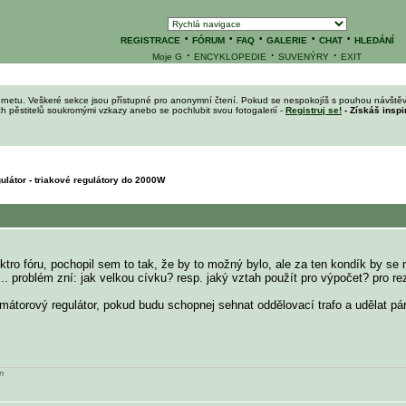
·
·
·
·
·
REGISTRACE
FÓRUM
FAQ
GALERIE
CHAT
HLEDÁNÍ
·
·
·
Moje G
ENCYKLOPEDIE
SUVENÝRY
EXIT
ernetu. Veškeré sekce jsou přístupné pro anonymní čtení. Pokud se nespokojíš s pouhou návštěv
ích pěstitelů soukromými vzkazy anebo se pochlubit svou fotogalerií -
Registruj se!
- Získáš inspi
ulátor - triakové regulátory do 2000W
lektro fóru, pochopil sem to tak, že by to možný bylo, ale za ten kondík by s
problém zní: jak velkou cívku? resp. jaký vztah použít pro výpočet? pro rezon
ormátorový regulátor, pokud budu schopnej sehnat oddělovací trafo a udělat 
m