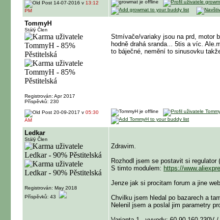
14-07-2016 v
13:12
PM
TommyH
Stálý Člen
Stmívače/variaky jsou na prd, motor b
hodně drahá sranda... 5tis a víc. Ale
to báječné, nemění to sinusovku takže
Registrován: Apr 2017
Příspěvků: 230
20-09-2017 v
05:30
AM
Ledkar
Stálý Člen
Zdravim.
Rozhodl jsem se postavit si regulator (
S timto modulem:
https://www.aliexp
Jenze jak si procitam forum a jine we
Registrován: May 2018
Příspěvků: 43
Chvilku jsem hledal po bazarech a tam
Nelenil jsem a poslal jim parametry pr
Varianta 1 - vyvody: 60-90-160-230V /