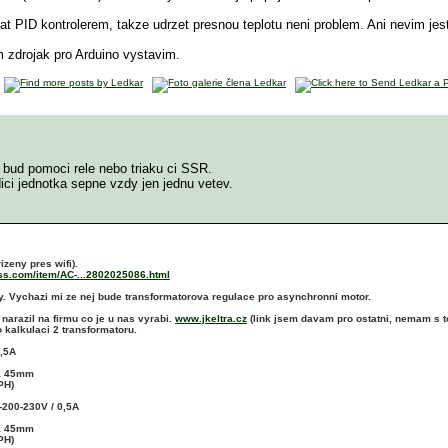
 PID kontrolerem, takze udrzet presnou teplotu neni problem. Ani nevim jest
 zdrojak pro Arduino vystavim.
, bud pomoci rele nebo triaku ci SSR.
dici jednotka sepne vzdy jen jednu vetev.
izeny pres wifi).
ess.com/item/AC-...2802025086.html
y. Vychazi mi ze nej bude transformatorova regulace pro asynchronni motor.
narazil na firmu co je u nas vyrabi.
www.jkeltra.cz
(link jsem davam pro ostatni, nemam s t
 kalkulaci 2 transformatoru.
0,5A
ca 45mm
PH)
-200-230V / 0,5A
ca 45mm
PH)