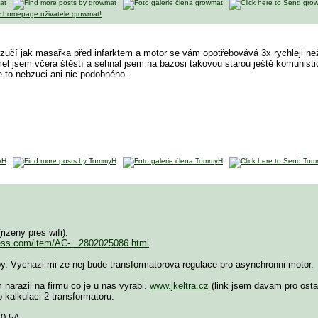
zučí jak masařka před infarktem a motor se vám opotřebovává 3x rychleji než 
.mel jsem včera štěstí a sehnal jsem na bazosi takovou starou ještě komunist
 to nebzuci ani nic podobného.
rizeny pres wifi).
ress.com/item/AC-...2802025086.html
by. Vychazi mi ze nej bude transformatorova regulace pro asynchronni motor.
 narazil na firmu co je u nas vyrabi.
www.jkeltra.cz
(link jsem davam pro osta
o kalkulaci 2 transformatoru.
 0,5A